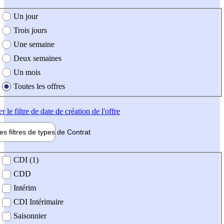
e création de l'offre
Un jour
Trois jours
Une semaine
Deux semaines
Un mois
Toutes les offres
er
le filtre de date de création de l'offre
les filtres de types de
Contrat
de contrat
CDI (1)
CDD
Intérim
CDI Intérimaire
Saisonnier