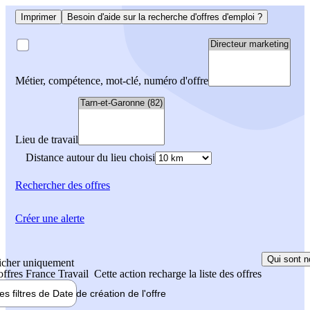
Imprimer
Besoin d'aide sur la recherche d'offres d'emploi ?
Métier, compétence, mot-clé, numéro d'offre
Lieu de travail
Distance autour du lieu choisi
Rechercher
des offres
Créer une alerte
Qui sont n
icher uniquement
 offres France Travail
Cette action recharge la liste des offres
les filtres de
Date de création
de l'offre