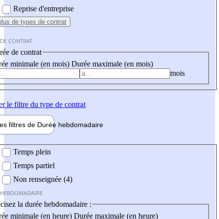
Reprise d'entreprise
plus
de types de contrat
 DE CONTRAT
ée de contrat
ée minimale (en mois)
Durée maximale (en mois)
mois
er
le filtre du type de contrat
les filtres de
Durée hebdo
madaire
 hebdomadaire
Temps plein
Temps partiel
Non renseignée (4)
 HEBDOMADAIRE
cisez la durée hebdomadaire :
ée minimale (en heure)
Durée maximale (en heure)