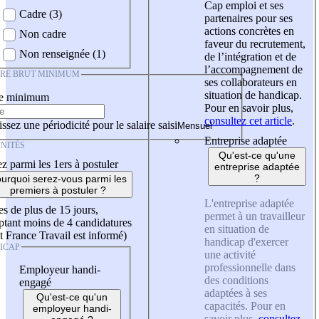
Cap emploi et ses
Cadre (3)
partenaires pour ses
actions concrètes en
Non cadre
faveur du recrutement,
Non renseignée (1)
de l’intégration et de
l’accompagnement de
IRE BRUT MINIMUM
ses collaborateurs en
situation de handicap.
re minimum
Pour en savoir plus,
consultez cet article
.
ssez une périodicité pour le salaire saisi
Entreprise adaptée
NITÉS
Qu'est-ce qu'une
z parmi les 1ers à postuler
entreprise adaptée
?
urquoi serez-vous parmi les
premiers à postuler ?
L'entreprise adaptée
es de plus de 15 jours,
permet à un travailleur
tant moins de 4 candidatures
en situation de
t France Travail est informé)
handicap d'exercer
ICAP
une activité
professionnelle dans
Employeur handi-
des conditions
engagé
adaptées à ses
Qu'est-ce qu'un
capacités. Pour en
employeur handi-
savoir plus,
consultez