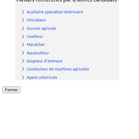
Fermer
Fermer
le détail de l'offre
/
Offre
sur
Offre précéden