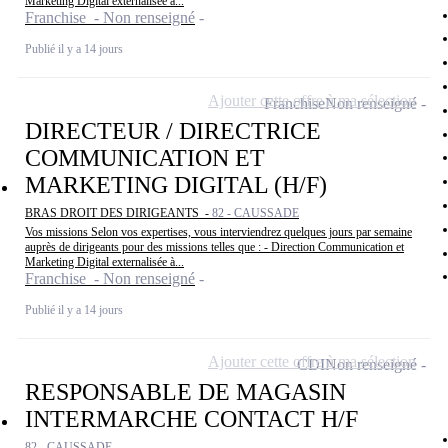
Marketing Digital externalisée à...
Franchise - Non renseigné
Publié il y a 14 jours
Ajouter cette offre à ma sélection
Franchise
Non renseigné
DIRECTEUR / DIRECTRICE
COMMUNICATION ET
MARKETING DIGITAL (H/F)
BRAS DROIT DES DIRIGEANTS -
82 - CAUSSADE
Vos missions Selon vos expertises, vous interviendrez quelques jours par semaine
auprès de dirigeants pour des missions telles que : - Direction Communication et
Marketing Digital externalisée à...
Franchise - Non renseigné
Publié il y a 14 jours
Ajouter cette offre à ma sélection
CDI
Non renseigné
RESPONSABLE DE MAGASIN
INTERMARCHE CONTACT H/F
82 - CAUSSADE