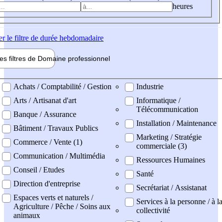
heures
er
le filtre de durée hebdomadaire
les filtres de
Domaine pro
fessionnel
ne professionel
Achats / Comptabilité / Gestion
Industrie
Arts / Artisanat d'art
Informatique /
Télécommunication
Banque / Assurance
Installation / Maintenance
Bâtiment / Travaux Publics
Marketing / Stratégie
Commerce / Vente (1)
commerciale (3)
Communication / Multimédia
Ressources Humaines
Conseil / Etudes
Santé
Direction d'entreprise
Secrétariat / Assistanat
Espaces verts et naturels /
Services à la personne / à l
Agriculture / Pêche / Soins aux
collectivité
animaux