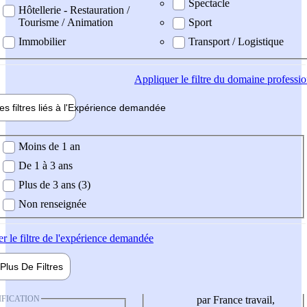
Spectacle
Hôtellerie - Restauration /
Tourisme / Animation
Sport
Immobilier
Transport / Logistique
Appliquer
le filtre du domaine professi
es filtres liés à l'
Expérience
demandée
ience demandée
Moins de 1 an
De 1 à 3 ans
Plus de 3 ans (3)
Non renseignée
er
le filtre de l'expérience demandée
Plus De
Filtres
IFICATION
par France travail,