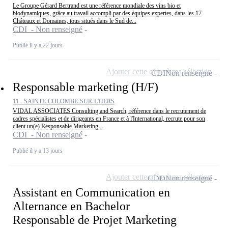
Le Groupe Gérard Bertrand est une référence mondiale des vins bio et
biodynamiques, grâce au travail accompli par des équipes expertes, dans les 17
Châteaux et Domaines, tous situés dans le Sud de...
CDI - Non renseigné
Publié il y a 22 jours
Ajouter cette offre à ma sélection
CDI
Non renseigné
Responsable marketing (H/F)
11 - SAINTE-COLOMBE-SUR-L'HERS
VIDAL ASSOCIATES Consulting and Search, référence dans le recrutement de
cadres spécialistes et de dirigeants en France et à l'International, recrute pour son
client un(e) Responsable Marketing...
CDI - Non renseigné
Publié il y a 13 jours
Ajouter cette offre à ma sélection
CDD
Non renseigné
Assistant en Communication en
Alternance en Bachelor
Responsable de Projet Marketing