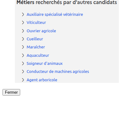
Fermer
Fermer
le détail de l'offre
/
Offre
sur
Offre précéden