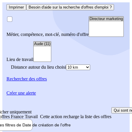
Imprimer
Besoin d'aide sur la recherche d'offres d'emploi ?
Métier, compétence, mot-clé, numéro d'offre
Lieu de travail
Distance autour du lieu choisi
Rechercher
des offres
Créer une alerte
Qui sont n
icher uniquement
 offres France Travail
Cette action recharge la liste des offres
les filtres de
Date de création
de l'offre