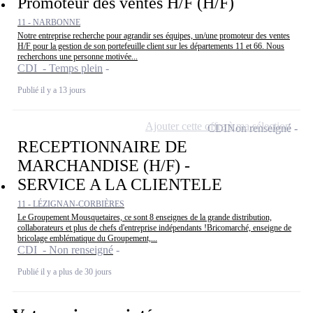
Promoteur des ventes H/F (H/F)
11 - NARBONNE
Notre entreprise recherche pour agrandir ses équipes, un/une promoteur des ventes
H/F pour la gestion de son portefeuille client sur les départements 11 et 66. Nous
recherchons une personne motivée...
CDI - Temps plein
Publié il y a 13 jours
Ajouter cette offre à ma sélection
CDI
Non renseigné
RECEPTIONNAIRE DE
MARCHANDISE (H/F) -
SERVICE A LA CLIENTELE
11 - LÉZIGNAN-CORBIÈRES
Le Groupement Mousquetaires, ce sont 8 enseignes de la grande distribution,
collaborateurs et plus de chefs d'entreprise indépendants !Bricomarché, enseigne de
bricolage emblématique du Groupement,...
CDI - Non renseigné
Publié il y a plus de 30 jours