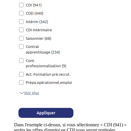
Dans l'exemple ci-dessus, si vous sélectionnez « CDI (941) »
seules les offres d'emploi en CDI vous seront restituées.