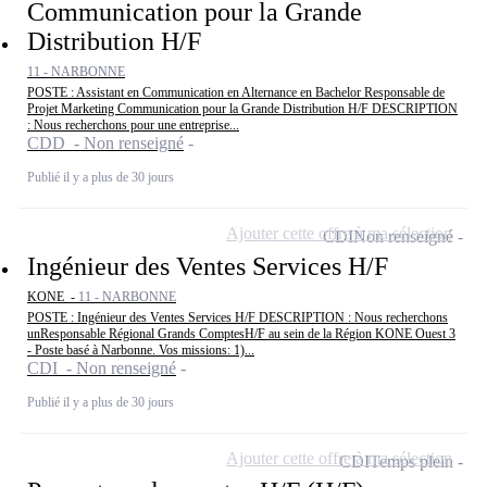
Communication pour la Grande
Distribution H/F
11 - NARBONNE
POSTE : Assistant en Communication en Alternance en Bachelor Responsable de
Projet Marketing Communication pour la Grande Distribution H/F DESCRIPTION
: Nous recherchons pour une entreprise...
CDD - Non renseigné
Publié il y a plus de 30 jours
Ajouter cette offre à ma sélection
CDI
Non renseigné
Ingénieur des Ventes Services H/F
KONE -
11 - NARBONNE
POSTE : Ingénieur des Ventes Services H/F DESCRIPTION : Nous recherchons
unResponsable Régional Grands ComptesH/F au sein de la Région KONE Ouest 3
- Poste basé à Narbonne. Vos missions: 1)...
CDI - Non renseigné
Publié il y a plus de 30 jours
Ajouter cette offre à ma sélection
CDI
Temps plein