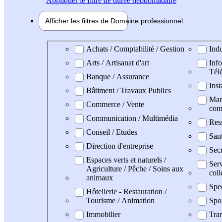
Appliquer
le filtre de durée hebdomadaire
Afficher les filtres de
Domaine pro
fessionnel
Domaine professionel
Achats / Comptabilité / Gestion
Indu
Arts / Artisanat d'art
Info
Tél
Banque / Assurance
Inst
Bâtiment / Travaux Publics
Mark
Commerce / Vente
com
Communication / Multimédia
Res
Conseil / Etudes
San
Direction d'entreprise
Secr
Espaces verts et naturels /
Serv
Agriculture / Pêche / Soins aux
coll
animaux
Spe
Hôtellerie - Restauration /
Tourisme / Animation
Spo
Immobilier
Tran