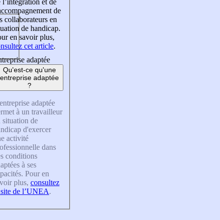
 l’intégration et de
’accompagnement de
s collaborateurs en
tuation de handicap.
ur en savoir plus,
nsultez cet article
.
treprise adaptée
Qu'est-ce qu'une
entreprise adaptée
?
entreprise adaptée
rmet à un travailleur
 situation de
ndicap d'exercer
e activité
ofessionnelle dans
s conditions
aptées à ses
pacités. Pour en
voir plus,
consultez
 site de l’UNEA
.