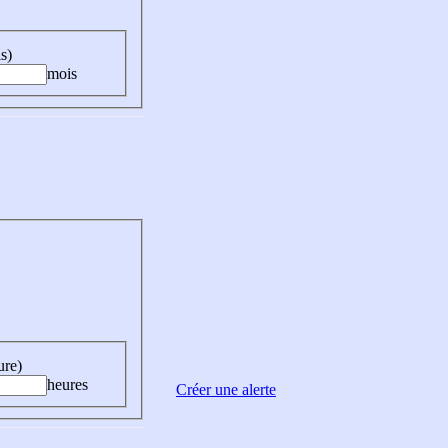
s)
mois
ure)
heures
Créer une alerte