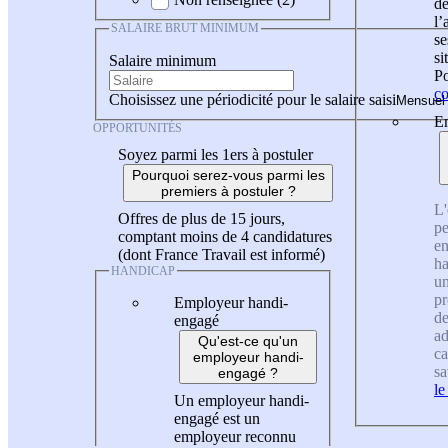
de
l
SALAIRE BRUT MINIMUM
se
si
Salaire minimum
Po
co
Choisissez une périodicité pour le salaire saisi
En
OPPORTUNITÉS
Soyez parmi les 1ers à postuler
Pourquoi serez-vous parmi les
premiers à postuler ?
L'
Offres de plus de 15 jours,
pe
comptant moins de 4 candidatures
en
(dont France Travail est informé)
ha
HANDICAP
un
pr
Employeur handi-
de
engagé
ad
Qu'est-ce qu'un
ca
employeur handi-
sa
engagé ?
le
Un employeur handi-
engagé est un
employeur reconnu