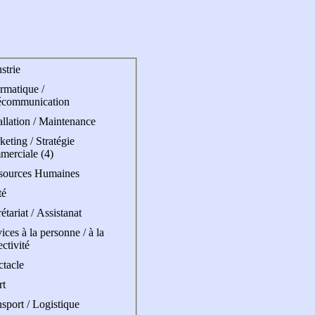
strie
rmatique /
écommunication
allation / Maintenance
eting / Stratégie
merciale (4)
sources Humaines
té
étariat / Assistanat
ices à la personne / à la
ectivité
ctacle
rt
sport / Logistique