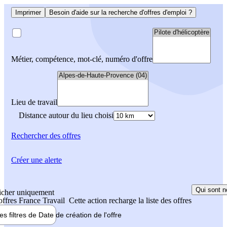
Imprimer
Besoin d'aide sur la recherche d'offres d'emploi ?
Métier, compétence, mot-clé, numéro d'offre
Lieu de travail
Distance autour du lieu choisi
Rechercher
des offres
Créer une alerte
Qui sont n
icher uniquement
 offres France Travail
Cette action recharge la liste des offres
les filtres de
Date de création
de l'offre