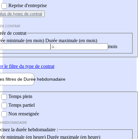
Reprise d'entreprise
plus
de types de contrat
 DE CONTRAT
ée de contrat
ée minimale (en mois)
Durée maximale (en mois)
mois
er
le filtre du type de contrat
les filtres de
Durée hebdo
madaire
 hebdomadaire
Temps plein
Temps partiel
Non renseignée
 HEBDOMADAIRE
cisez la durée hebdomadaire :
ée minimale (en heure)
Durée maximale (en heure)