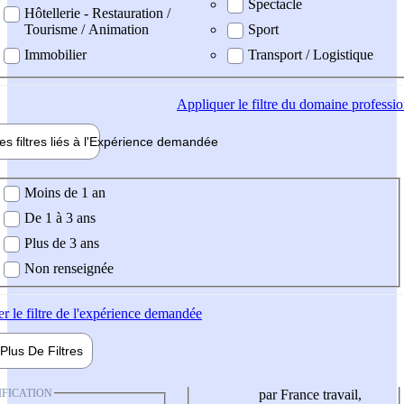
Spectacle
Hôtellerie - Restauration /
Tourisme / Animation
Sport
Immobilier
Transport / Logistique
Appliquer
le filtre du domaine professi
es filtres liés à l'
Expérience
demandée
ience demandée
Moins de 1 an
De 1 à 3 ans
Plus de 3 ans
Non renseignée
er
le filtre de l'expérience demandée
Plus De
Filtres
IFICATION
par France travail,