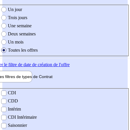
e création de l'offre
Un jour
Trois jours
Une semaine
Deux semaines
Un mois
Toutes les offres
er
le filtre de date de création de l'offre
les filtres de types de
Contrat
de contrat
CDI
CDD
Intérim
CDI Intérimaire
Saisonnier