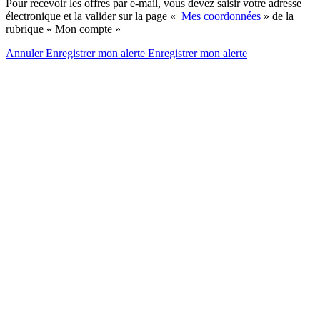
Pour recevoir les offres par e-mail, vous devez saisir votre adresse
électronique et la valider sur la page «
Mes coordonnées
» de la
rubrique « Mon compte »
Annuler
Enregistrer mon alerte
Enregistrer
mon alerte