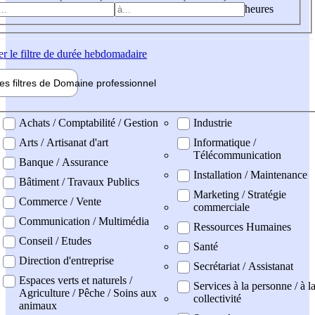
heures
er
le filtre de durée hebdomadaire
les filtres de
Domaine pro
fessionnel
ne professionel
Achats / Comptabilité / Gestion
Industrie
Arts / Artisanat d'art
Informatique /
Télécommunication
Banque / Assurance
Installation / Maintenance
Bâtiment / Travaux Publics
Marketing / Stratégie
Commerce / Vente
commerciale
Communication / Multimédia
Ressources Humaines
Conseil / Etudes
Santé
Direction d'entreprise
Secrétariat / Assistanat
Espaces verts et naturels /
Services à la personne / à l
Agriculture / Pêche / Soins aux
collectivité
animaux