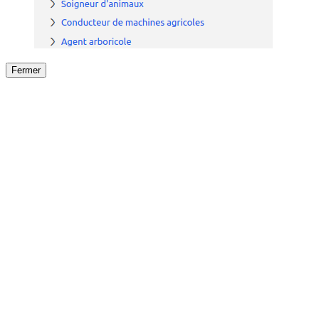
Fermer
Fermer
le détail de l'offre
/
Offre
sur
Offre précéden