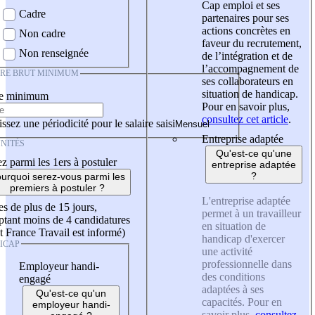
Cap emploi et ses
Cadre
partenaires pour ses
actions concrètes en
Non cadre
faveur du recrutement,
Non renseignée
de l’intégration et de
l’accompagnement de
IRE BRUT MINIMUM
ses collaborateurs en
situation de handicap.
re minimum
Pour en savoir plus,
consultez cet article
.
ssez une périodicité pour le salaire saisi
Entreprise adaptée
NITÉS
Qu'est-ce qu'une
z parmi les 1ers à postuler
entreprise adaptée
?
urquoi serez-vous parmi les
premiers à postuler ?
L'entreprise adaptée
es de plus de 15 jours,
permet à un travailleur
tant moins de 4 candidatures
en situation de
t France Travail est informé)
handicap d'exercer
ICAP
une activité
professionnelle dans
Employeur handi-
des conditions
engagé
adaptées à ses
Qu'est-ce qu'un
capacités. Pour en
employeur handi-
savoir plus,
consultez