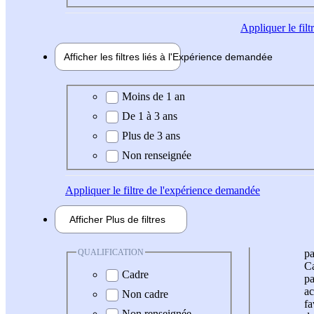
Appliquer
le fil
Afficher les filtres liés à l'
Expérience
demandée
Expérience demandée
Moins de 1 an
De 1 à 3 ans
Plus de 3 ans
Non renseignée
Appliquer
le filtre de l'expérience demandée
Afficher
Plus de
filtres
QUALIFICATION
pa
Ca
Cadre
pa
ac
Non cadre
fa
Non renseignée