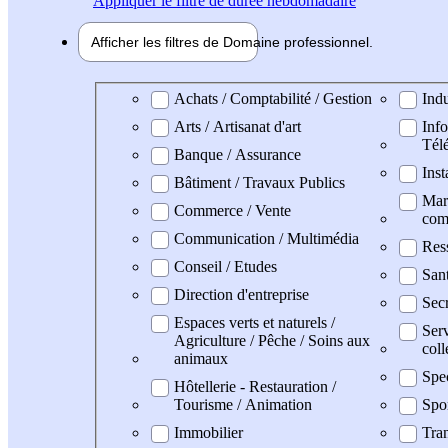
Appliquer
le filtre de durée hebdomadaire
Afficher les filtres de
Domaine pro
fessionnel
Domaine professionel
Achats / Comptabilité / Gestion
Indu
Arts / Artisanat d'art
Info
Tél
Banque / Assurance
Inst
Bâtiment / Travaux Publics
Mark
Commerce / Vente
com
Communication / Multimédia
Res
Conseil / Etudes
San
Direction d'entreprise
Secr
Espaces verts et naturels /
Serv
Agriculture / Pêche / Soins aux
coll
animaux
Spe
Hôtellerie - Restauration /
Tourisme / Animation
Spo
Immobilier
Tran