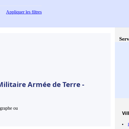
Appliquer
les filtres
Serv
ilitaire Armée de Terre -
hographe ou
Vil