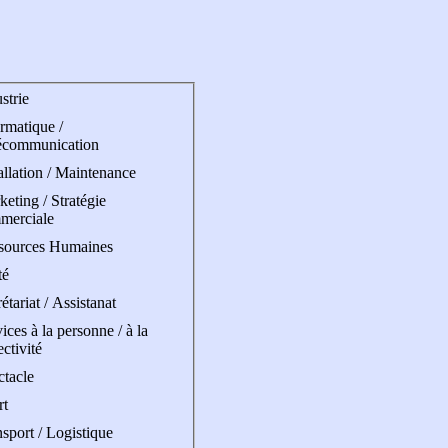
strie
rmatique /
écommunication
allation / Maintenance
eting / Stratégie
merciale
sources Humaines
té
étariat / Assistanat
ices à la personne / à la
ectivité
ctacle
rt
sport / Logistique