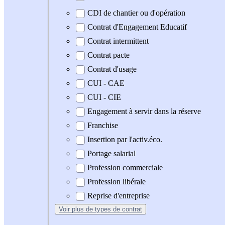
CDI de chantier ou d'opération
Contrat d'Engagement Educatif
Contrat intermittent
Contrat pacte
Contrat d'usage
CUI - CAE
CUI - CIE
Engagement à servir dans la réserve
Franchise
Insertion par l'activ.éco.
Portage salarial
Profession commerciale
Profession libérale
Reprise d'entreprise
Voir plus
de types de contrat