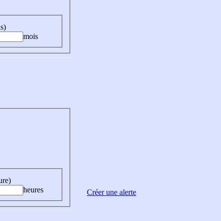
s)
mois
ure)
heures
Créer une alerte