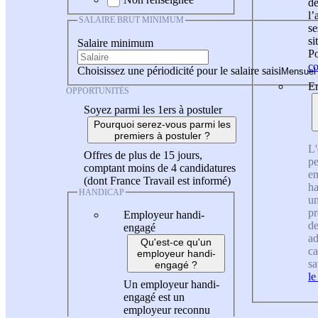
de
l
SALAIRE BRUT MINIMUM
se
si
Salaire minimum
Po
co
Choisissez une périodicité pour le salaire saisi
En
OPPORTUNITÉS
Soyez parmi les 1ers à postuler
Pourquoi serez-vous parmi les
premiers à postuler ?
L'
Offres de plus de 15 jours,
pe
comptant moins de 4 candidatures
en
(dont France Travail est informé)
ha
HANDICAP
un
pr
Employeur handi-
de
engagé
ad
Qu'est-ce qu'un
ca
employeur handi-
sa
engagé ?
le
Un employeur handi-
engagé est un
employeur reconnu