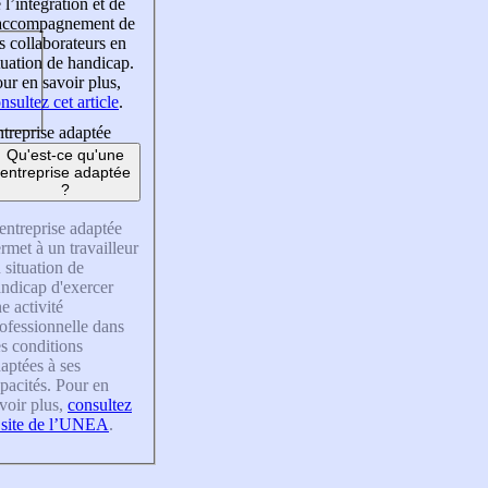
 l’intégration et de
’accompagnement de
s collaborateurs en
tuation de handicap.
ur en savoir plus,
nsultez cet article
.
treprise adaptée
Qu'est-ce qu'une
entreprise adaptée
?
entreprise adaptée
rmet à un travailleur
 situation de
ndicap d'exercer
e activité
ofessionnelle dans
s conditions
aptées à ses
pacités. Pour en
voir plus,
consultez
 site de l’UNEA
.