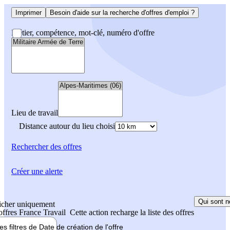
Imprimer
Besoin d'aide sur la recherche d'offres d'emploi ?
Métier, compétence, mot-clé, numéro d'offre
Lieu de travail
Distance autour du lieu choisi
Rechercher
des offres
Créer une alerte
Qui sont n
icher uniquement
 offres France Travail
Cette action recharge la liste des offres
les filtres de
Date de création
de l'offre