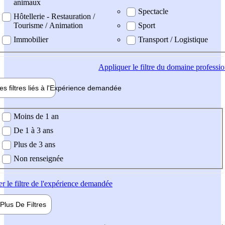
animaux
Spectacle
Hôtellerie - Restauration /
Tourisme / Animation
Sport
Immobilier
Transport / Logistique
Appliquer
le filtre du domaine professi
es filtres liés à l'
Expérience
demandée
ience demandée
Moins de 1 an
De 1 à 3 ans
Plus de 3 ans
Non renseignée
er
le filtre de l'expérience demandée
Plus De
Filtres