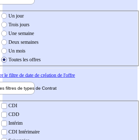
e création de l'offre
Un jour
Trois jours
Une semaine
Deux semaines
Un mois
Toutes les offres
er
le filtre de date de création de l'offre
les filtres de types de
Contrat
de contrat
CDI
CDD
Intérim
CDI Intérimaire