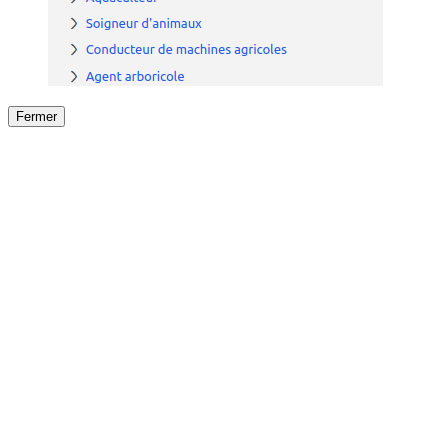
Fermer
Fermer
le détail de l'offre
/
Offre
sur
Offre précéden