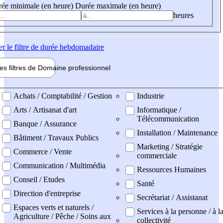
ée minimale (en heure)
Durée maximale (en heure)
heures
er
le filtre de durée hebdomadaire
les filtres de
Domaine pro
fessionnel
ne professionel
Achats / Comptabilité / Gestion
Industrie
Arts / Artisanat d'art
Informatique /
Télécommunication
Banque / Assurance
Installation / Maintenance
Bâtiment / Travaux Publics
Marketing / Stratégie
Commerce / Vente
commerciale
Communication / Multimédia
Ressources Humaines
Conseil / Etudes
Santé
Direction d'entreprise
Secrétariat / Assistanat
Espaces verts et naturels /
Services à la personne / à l
Agriculture / Pêche / Soins aux
collectivité