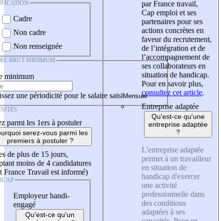
IFICATION
par France travail,
Cap emploi et ses
Cadre
partenaires pour ses
actions concrètes en
Non cadre
faveur du recrutement,
Non renseignée
de l’intégration et de
l’accompagnement de
IRE BRUT MINIMUM
ses collaborateurs en
situation de handicap.
re minimum
Pour en savoir plus,
consultez cet article
.
ssez une périodicité pour le salaire saisi
Entreprise adaptée
NITÉS
Qu'est-ce qu'une
z parmi les 1ers à postuler
entreprise adaptée
?
urquoi serez-vous parmi les
premiers à postuler ?
L'entreprise adaptée
es de plus de 15 jours,
permet à un travailleur
tant moins de 4 candidatures
en situation de
t France Travail est informé)
handicap d'exercer
ICAP
une activité
professionnelle dans
Employeur handi-
des conditions
engagé
adaptées à ses
Qu'est-ce qu'un
capacités. Pour en