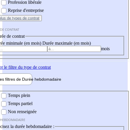
Profession libérale
Reprise d'entreprise
plus
de types de contrat
 DE CONTRAT
ée de contrat
ée minimale (en mois)
Durée maximale (en mois)
mois
er
le filtre du type de contrat
les filtres de
Durée hebdo
madaire
 hebdomadaire
Temps plein
Temps partiel
Non renseignée
 HEBDOMADAIRE
cisez la durée hebdomadaire :