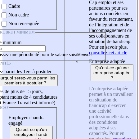
Cap emploi et ses
Cadre
partenaires pour ses
actions concrètes en
Non cadre
faveur du recrutement,
Non renseignée
de l’intégration et de
l’accompagnement de
IRE BRUT MINIMUM
ses collaborateurs en
situation de handicap.
re minimum
Pour en savoir plus,
consultez cet article
.
ssez une périodicité pour le salaire saisi
Entreprise adaptée
NITÉS
Qu'est-ce qu'une
z parmi les 1ers à postuler
entreprise adaptée
?
urquoi serez-vous parmi les
premiers à postuler ?
L'entreprise adaptée
es de plus de 15 jours,
permet à un travailleur
tant moins de 4 candidatures
en situation de
t France Travail est informé)
handicap d'exercer
ICAP
une activité
professionnelle dans
Employeur handi-
des conditions
engagé
adaptées à ses
Qu'est-ce qu'un
capacités. Pour en
employeur handi-
savoir plus,
consultez