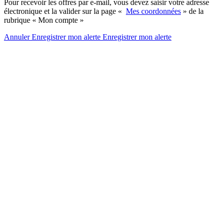
Pour recevoir les offres par e-mail, vous devez saisir votre adresse
électronique et la valider sur la page «
Mes coordonnées
» de la
rubrique « Mon compte »
Annuler
Enregistrer mon alerte
Enregistrer
mon alerte