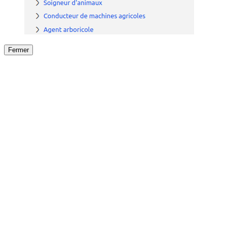
Fermer
Fermer
le détail de l'offre
/
Offre
sur
Offre précéden