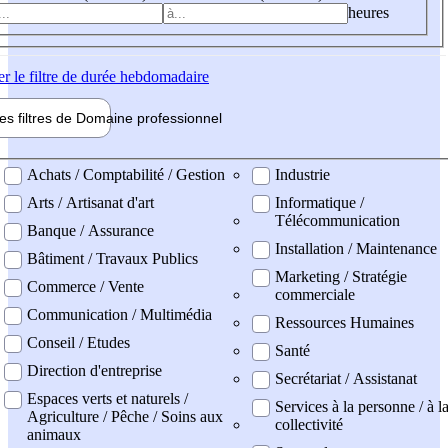
heures
er
le filtre de durée hebdomadaire
les filtres de
Domaine pro
fessionnel
ne professionel
Achats / Comptabilité / Gestion
Industrie
Arts / Artisanat d'art
Informatique /
Télécommunication
Banque / Assurance
Installation / Maintenance
Bâtiment / Travaux Publics
Marketing / Stratégie
Commerce / Vente
commerciale
Communication / Multimédia
Ressources Humaines
Conseil / Etudes
Santé
Direction d'entreprise
Secrétariat / Assistanat
Espaces verts et naturels /
Services à la personne / à l
Agriculture / Pêche / Soins aux
collectivité
animaux