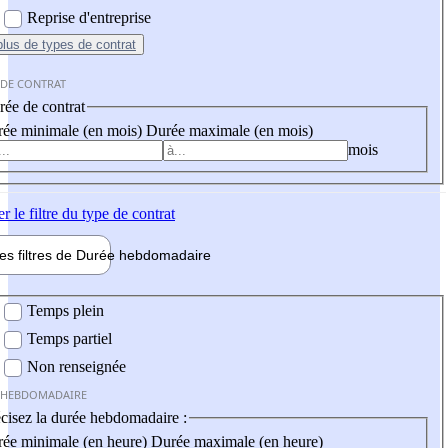
Reprise d'entreprise
plus
de types de contrat
 DE CONTRAT
ée de contrat
ée minimale (en mois)
Durée maximale (en mois)
mois
er
le filtre du type de contrat
les filtres de
Durée hebdo
madaire
 hebdomadaire
Temps plein
Temps partiel
Non renseignée
 HEBDOMADAIRE
cisez la durée hebdomadaire :
ée minimale (en heure)
Durée maximale (en heure)