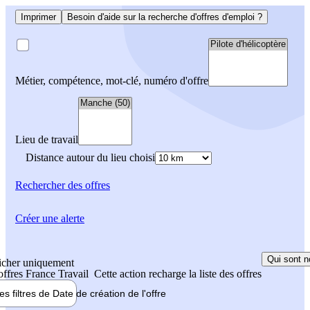
Imprimer
Besoin d'aide sur la recherche d'offres d'emploi ?
Métier, compétence, mot-clé, numéro d'offre
Lieu de travail
Distance autour du lieu choisi
Rechercher
des offres
Créer une alerte
Qui sont n
icher uniquement
 offres France Travail
Cette action recharge la liste des offres
les filtres de
Date de création
de l'offre