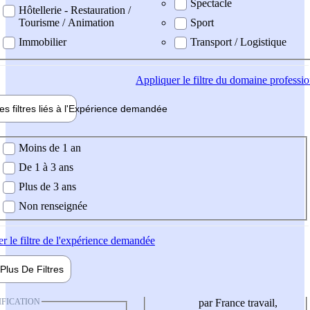
Spectacle
Hôtellerie - Restauration /
Tourisme / Animation
Sport
Immobilier
Transport / Logistique
Appliquer
le filtre du domaine professi
es filtres liés à l'
Expérience
demandée
ience demandée
Moins de 1 an
De 1 à 3 ans
Plus de 3 ans
Non renseignée
er
le filtre de l'expérience demandée
Plus De
Filtres
IFICATION
par France travail,