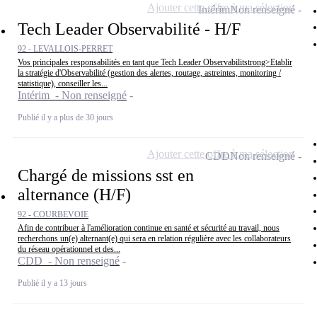
Ajouter cette offre à ma sélection
Intérim
Non renseigné
Tech Leader Observabilité - H/F
92 - LEVALLOIS-PERRET
Vos principales responsabilités en tant que Tech Leader Observabilitstrong>Etablir
la stratégie d'Observabilité (gestion des alertes, routage, astreintes, monitoring /
statistique), conseiller les...
Intérim - Non renseigné
Publié il y a plus de 30 jours
Ajouter cette offre à ma sélection
CDD
Non renseigné
Chargé de missions sst en
alternance (H/F)
92 - COURBEVOIE
Afin de contribuer à l'amélioration continue en santé et sécurité au travail, nous
recherchons un(e) alternant(e) qui sera en relation régulière avec les collaborateurs
du réseau opérationnel et des...
CDD - Non renseigné
Publié il y a 13 jours