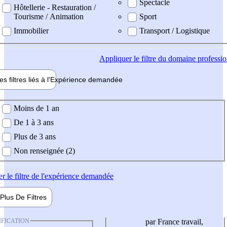
Spectacle
Hôtellerie - Restauration /
Tourisme / Animation
Sport
Immobilier
Transport / Logistique
Appliquer
le filtre du domaine professi
es filtres liés à l'
Expérience
demandée
ience demandée
Moins de 1 an
De 1 à 3 ans
Plus de 3 ans
Non renseignée (2)
er
le filtre de l'expérience demandée
Plus De
Filtres
IFICATION
par France travail,