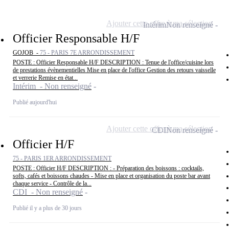
Ajouter cette offre à ma sélection
Intérim
Non renseigné
Officier Responsable H/F
GOJOB -
75 - PARIS 7E ARRONDISSEMENT
POSTE : Officier Responsable H/F DESCRIPTION : Tenue de l'office/cuisine lors
de prestations évènementielles Mise en place de l'office Gestion des retours vaisselle
et verrerie Remise en état...
Intérim - Non renseigné
Publié aujourd'hui
Ajouter cette offre à ma sélection
CDI
Non renseigné
Officier H/F
75 - PARIS 1ER ARRONDISSEMENT
POSTE : Officier H/F DESCRIPTION : - Préparation des boissons : cocktails,
softs, cafés et boissons chaudes - Mise en place et organisation du poste bar avant
chaque service - Contrôle de la...
CDI - Non renseigné
Publié il y a plus de 30 jours