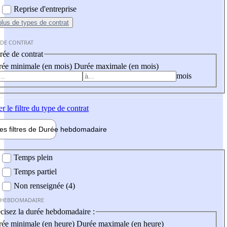
Reprise d'entreprise
plus
de types de contrat
 DE CONTRAT
ée de contrat
ée minimale (en mois)
Durée maximale (en mois)
mois
er
le filtre du type de contrat
les filtres de
Durée hebdo
madaire
 hebdomadaire
Temps plein
Temps partiel
Non renseignée (4)
 HEBDOMADAIRE
cisez la durée hebdomadaire :
ée minimale (en heure)
Durée maximale (en heure)