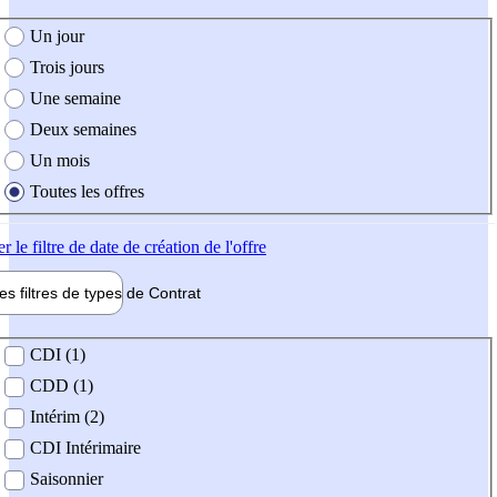
e création de l'offre
Un jour
Trois jours
Une semaine
Deux semaines
Un mois
Toutes les offres
er
le filtre de date de création de l'offre
les filtres de types de
Contrat
de contrat
CDI (1)
CDD (1)
Intérim (2)
CDI Intérimaire
Saisonnier