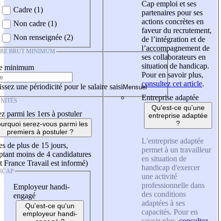
Cap emploi et ses
Cadre (1)
partenaires pour ses
actions concrètes en
Non cadre (1)
faveur du recrutement,
Non renseignée (2)
de l’intégration et de
l’accompagnement de
IRE BRUT MINIMUM
ses collaborateurs en
situation de handicap.
re minimum
Pour en savoir plus,
consultez cet article
.
ssez une périodicité pour le salaire saisi
Entreprise adaptée
NITÉS
Qu'est-ce qu'une
z parmi les 1ers à postuler
entreprise adaptée
?
urquoi serez-vous parmi les
premiers à postuler ?
L'entreprise adaptée
es de plus de 15 jours,
permet à un travailleur
tant moins de 4 candidatures
en situation de
t France Travail est informé)
handicap d'exercer
ICAP
une activité
professionnelle dans
Employeur handi-
des conditions
engagé
adaptées à ses
Qu'est-ce qu'un
capacités. Pour en
employeur handi-
savoir plus,
consultez