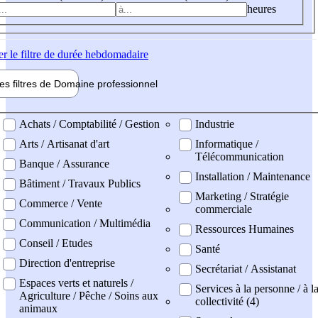
heures
er
le filtre de durée hebdomadaire
les filtres de
Domaine pro
fessionnel
ne professionel
Achats / Comptabilité / Gestion
Industrie
Arts / Artisanat d'art
Informatique /
Télécommunication
Banque / Assurance
Installation / Maintenance
Bâtiment / Travaux Publics
Marketing / Stratégie
Commerce / Vente
commerciale
Communication / Multimédia
Ressources Humaines
Conseil / Etudes
Santé
Direction d'entreprise
Secrétariat / Assistanat
Espaces verts et naturels /
Services à la personne / à l
Agriculture / Pêche / Soins aux
collectivité (4)
animaux