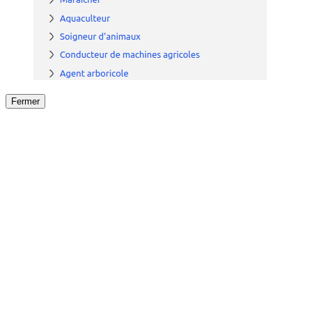
Fermer
Fermer
le détail de l'offre
/
Offre
sur
Offre précéden