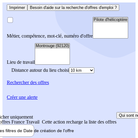
Imprimer
Besoin d'aide sur la recherche d'offres d'emploi ?
Métier, compétence, mot-clé, numéro d'offre
Lieu de travail
Distance autour du lieu choisi
Rechercher
des offres
Créer une alerte
Qui sont n
icher uniquement
 offres France Travail
Cette action recharge la liste des offres
les filtres de
Date de création
de l'offre