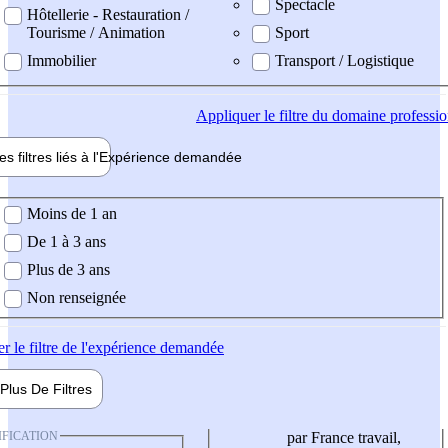
Spectacle
Hôtellerie - Restauration /
Tourisme / Animation
Sport
Immobilier
Transport / Logistique
Appliquer
le filtre du domaine professi
es filtres liés à l'
Expérience
demandée
ience demandée
Moins de 1 an
De 1 à 3 ans
Plus de 3 ans
Non renseignée
er
le filtre de l'expérience demandée
Plus De
Filtres
IFICATION
par France travail,