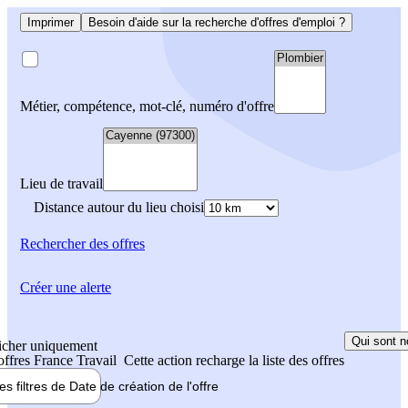
Imprimer
Besoin d'aide sur la recherche d'offres d'emploi ?
Métier, compétence, mot-clé, numéro d'offre
Lieu de travail
Distance autour du lieu choisi
Rechercher
des offres
Créer une alerte
Qui sont n
icher uniquement
 offres France Travail
Cette action recharge la liste des offres
les filtres de
Date de création
de l'offre