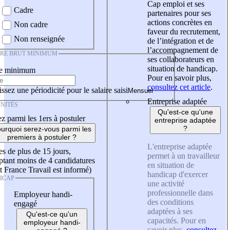
Cap emploi et ses
Cadre
partenaires pour ses
actions concrètes en
Non cadre
faveur du recrutement,
Non renseignée
de l’intégration et de
l’accompagnement de
IRE BRUT MINIMUM
ses collaborateurs en
situation de handicap.
re minimum
Pour en savoir plus,
consultez cet article
.
ssez une périodicité pour le salaire saisi
Entreprise adaptée
NITÉS
Qu'est-ce qu'une
z parmi les 1ers à postuler
entreprise adaptée
?
urquoi serez-vous parmi les
premiers à postuler ?
L'entreprise adaptée
es de plus de 15 jours,
permet à un travailleur
tant moins de 4 candidatures
en situation de
t France Travail est informé)
handicap d'exercer
ICAP
une activité
professionnelle dans
Employeur handi-
des conditions
engagé
adaptées à ses
Qu'est-ce qu'un
capacités. Pour en
employeur handi-
savoir plus,
consultez