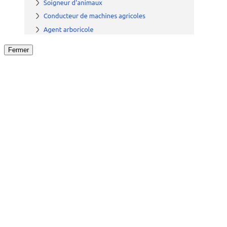
Fermer
Fermer
le détail de l'offre
/
Offre
sur
Offre précéden