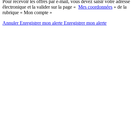
Pour recevoir les offres par e-mail, vous devez saisir votre adresse
électronique et la valider sur la page «
Mes coordonnées
» de la
rubrique « Mon compte »
Annuler
Enregistrer mon alerte
Enregistrer
mon alerte