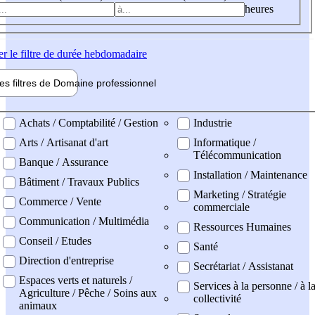
heures
er
le filtre de durée hebdomadaire
les filtres de
Domaine pro
fessionnel
ne professionel
Achats / Comptabilité / Gestion
Industrie
Arts / Artisanat d'art
Informatique /
Télécommunication
Banque / Assurance
Installation / Maintenance
Bâtiment / Travaux Publics
Marketing / Stratégie
Commerce / Vente
commerciale
Communication / Multimédia
Ressources Humaines
Conseil / Etudes
Santé
Direction d'entreprise
Secrétariat / Assistanat
Espaces verts et naturels /
Services à la personne / à l
Agriculture / Pêche / Soins aux
collectivité
animaux