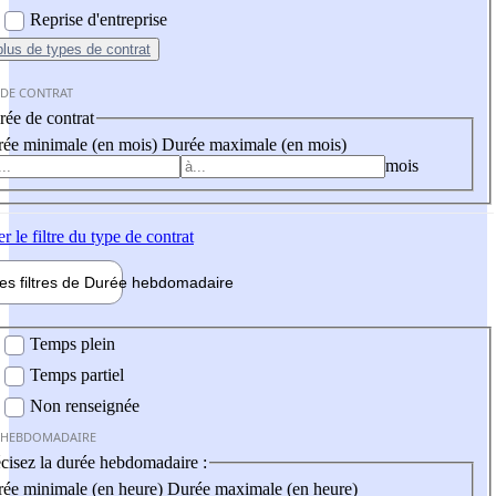
Reprise d'entreprise
plus
de types de contrat
 DE CONTRAT
ée de contrat
ée minimale (en mois)
Durée maximale (en mois)
mois
er
le filtre du type de contrat
les filtres de
Durée hebdo
madaire
 hebdomadaire
Temps plein
Temps partiel
Non renseignée
 HEBDOMADAIRE
cisez la durée hebdomadaire :
ée minimale (en heure)
Durée maximale (en heure)