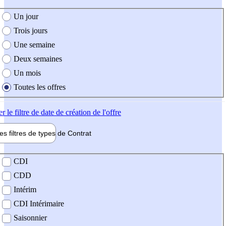
e création de l'offre
Un jour
Trois jours
Une semaine
Deux semaines
Un mois
Toutes les offres
er
le filtre de date de création de l'offre
les filtres de types de
Contrat
de contrat
CDI
CDD
Intérim
CDI Intérimaire
Saisonnier