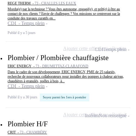
REGE THERM -
73 - CHALLES LES EAUX
Mordu(e) par la technique ? Vous êtes autonome, engagé(e), et prêt(e) à être au
contact de nos clients ? Envie de challenges ? Vos missions se centreront sur la
conduite des travaux curatifs en...
CDI - Temps plein
Publié il y a 5 jours
Ajouter cette offre à ma sélection
CDI
Temps plein
Plombier / Plombière chauffagiste
ERIC ENERGY -
73 - DRUMETTAZ-CLARAFOND
Dans le cadre de son développement, ERIC ENERGY, PME de 25 salariés,
recherche de nouveaux collaborateurs pour installer des pompes à chaleur air/eau,
chaudières à granulés, poêles à bois, à...
CDI - Temps plein
Publié il y a 30 jours
Soyez parmi les 1ers à postuler
Ajouter cette offre à ma sélection
Intérim
Non renseigné
Plombier H/F
CRIT -
73 - CHAMBÉRY