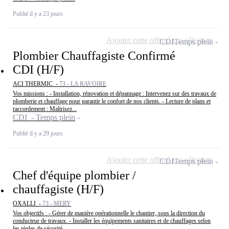
Publié il y a 23 jours
Ajouter cette offre à ma sélection
CDI
Temps plein
Plombier Chauffagiste Confirmé
CDI (H/F)
ACI THERMIC -
73 - LA RAVOIRE
Vos missions : - Installation, rénovation et dépannage : Intervenez sur des travaux de
plomberie et chauffage pour garantir le confort de nos clients. - Lecture de plans et
raccordement : Maîtrisez...
CDI - Temps plein
Publié il y a 29 jours
Ajouter cette offre à ma sélection
CDI
Temps plein
Chef d'équipe plombier /
chauffagiste (H/F)
OXALLI -
73 - MERY
Vos objectifs : - Gérer de manière opérationnelle le chantier, sous la direction du
conducteur de travaux. - Installer les équipements sanitaires et de chauffages selon
les règles de sécurité. -...