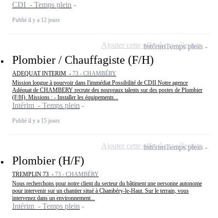
CDI - Temps plein
Publié il y a 12 jours
Ajouter cette offre à ma sélection
Intérim
Temps plein
Plombier / Chauffagiste (F/H)
ADEQUAT INTERIM -
73 - CHAMBÉRY
Mission longue à pourvoir dans l'immédiat Possibilité de CDII Notre agence
Adéquat de CHAMBERY recrute des nouveaux talents sur des postes de Plombier
(F/H). Missions : - Installer les équipements...
Intérim - Temps plein
Publié il y a 15 jours
Ajouter cette offre à ma sélection
Intérim
Temps plein
Plombier (H/F)
TREMPLIN 73 -
73 - CHAMBÉRY
Nous recherchons pour notre client du secteur du bâtiment une personne autonome
pour intervenir sur un chantier situé à Chambéry-le-Haut. Sur le terrain, vous
intervenez dans un environnement...
Intérim - Temps plein