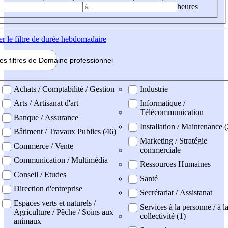
heures
er
le filtre de durée hebdomadaire
les filtres de
Domaine pro
fessionnel
ne professionel
Achats / Comptabilité / Gestion
Industrie
Arts / Artisanat d'art
Informatique /
Télécommunication
Banque / Assurance
Installation / Maintenance (
Bâtiment / Travaux Publics (46)
Marketing / Stratégie
Commerce / Vente
commerciale
Communication / Multimédia
Ressources Humaines
Conseil / Etudes
Santé
Direction d'entreprise
Secrétariat / Assistanat
Espaces verts et naturels /
Services à la personne / à l
Agriculture / Pêche / Soins aux
collectivité (1)
animaux