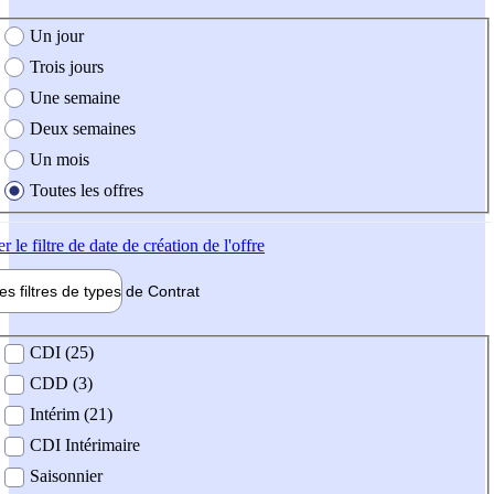
e création de l'offre
Un jour
Trois jours
Une semaine
Deux semaines
Un mois
Toutes les offres
er
le filtre de date de création de l'offre
les filtres de types de
Contrat
de contrat
CDI (25)
CDD (3)
Intérim (21)
CDI Intérimaire
Saisonnier