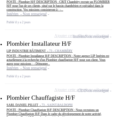
POSTE : Plombier H/F DESCRIPTION : CRIT Chambéry recrute un PLOMBIER
H/F pour l'un de ses clients, situé sur le bassin chambérien et spécialisé dans la
construction. Vos missions consisteront à : -...
Intérim - Non renseigné
Publié il y a 2 jours
Ajouter cette offre à ma sélection
Intérim
Non renseigné
Plombier Installateur H/F
LIP INDUSTRIE BÂTIMENT -
73 - CHAMBÉRY
POSTE : Plombier Installateur H/F DESCRIPTION : Notre agence LIP Intérim est
actuellement à la recherche d'un Plombier chauffagiste H/F pour son client. Vous
aurez pour missions : - Démonter...
Intérim - Non renseigné
Publié il y a 2 jours
Ajouter cette offre à ma sélection
CDI
Non renseigné
Plombier Chauffagiste H/F
SARL DANIEL PILLET -
73 - SAINT-BALDOPH
POSTE : Plombier Chauffagiste H/F DESCRIPTION : Nous recrutons un
Plombier Chauffagiste H/F Dans le cadre du développement de notre activité,