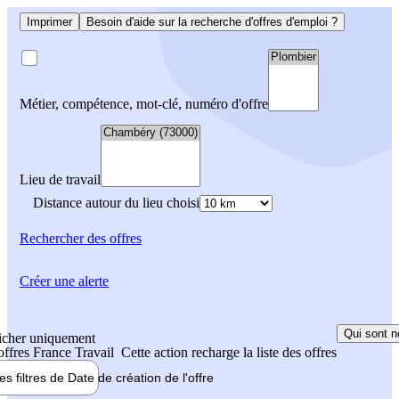
Imprimer
Besoin d'aide sur la recherche d'offres d'emploi ?
Métier, compétence, mot-clé, numéro d'offre
Lieu de travail
Distance autour du lieu choisi
Rechercher
des offres
Créer une alerte
Qui sont n
icher uniquement
 offres France Travail
Cette action recharge la liste des offres
les filtres de
Date de création
de l'offre