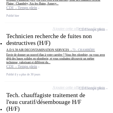
Plaine : Chambéry, Aix-les-Bains, Annecy...
CDI - Temps plein
Publié hier
Ajouter cette offre à ma sélection
CDI
Temps plein
Technicien recherche de fuites non
destructives (H/F)
A.D.S.59 AIR DECONTAMINATION SERVICES -
73 - CHAMBÉRY
Envie de donner un nouvel élan à votre carrière ? Vous êtes plombier, ou vous avez
déjà des bases solides en plomberie, et vous souhaitez découvrir un métier
technique, valorisant et différent du...
CDI - Temps plein
Publié il y a plus de 30 jours
Ajouter cette offre à ma sélection
CDI
Temps plein
Tech. chauffagiste traitement de
l'eau curatif/désembouage H/F
(H/F)