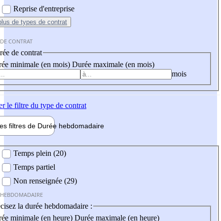
Reprise d'entreprise
plus
de types de contrat
 DE CONTRAT
ée de contrat
ée minimale (en mois)
Durée maximale (en mois)
mois
er
le filtre du type de contrat
les filtres de
Durée hebdo
madaire
 hebdomadaire
Temps plein (20)
Temps partiel
Non renseignée (29)
 HEBDOMADAIRE
cisez la durée hebdomadaire :
ée minimale (en heure)
Durée maximale (en heure)