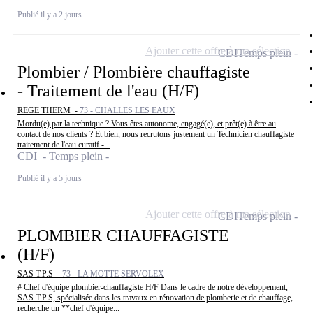
Publié il y a 2 jours
Ajouter cette offre à ma sélection
CDI
Temps plein
Plombier / Plombière chauffagiste
- Traitement de l'eau (H/F)
REGE THERM -
73 - CHALLES LES EAUX
Mordu(e) par la technique ? Vous êtes autonome, engagé(e), et prêt(e) à être au
contact de nos clients ? Et bien, nous recrutons justement un Technicien chauffagiste
traitement de l'eau curatif -...
CDI - Temps plein
Publié il y a 5 jours
Ajouter cette offre à ma sélection
CDI
Temps plein
PLOMBIER CHAUFFAGISTE
(H/F)
SAS T.P.S -
73 - LA MOTTE SERVOLEX
# Chef d'équipe plombier-chauffagiste H/F Dans le cadre de notre développement,
SAS T.P.S, spécialisée dans les travaux en rénovation de plomberie et de chauffage,
recherche un **chef d'équipe...