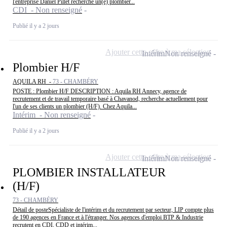
l'entreprise Daniel Pillet recherche un(e) plombier...
CDI - Non renseigné
Publié il y a 2 jours
Ajouter cette offre à ma sélection
Intérim
Non renseigné
Plombier H/F
AQUILA RH -
73 - CHAMBÉRY
POSTE : Plombier H/F DESCRIPTION : Aquila RH Annecy, agence de
recrutement et de travail temporaire basé à Chavanod, recherche actuellement pour
l'un de ses clients un plombier (H/F). Chez Aquila...
Intérim - Non renseigné
Publié il y a 2 jours
Ajouter cette offre à ma sélection
Intérim
Non renseigné
PLOMBIER INSTALLATEUR
(H/F)
73 - CHAMBÉRY
Détail de posteSpécialiste de l'intérim et du recrutement par secteur, LIP compte plus
de 190 agences en France et à l'étranger. Nos agences d'emploi BTP & Industrie
recrutent en CDI, CDD et intérim...