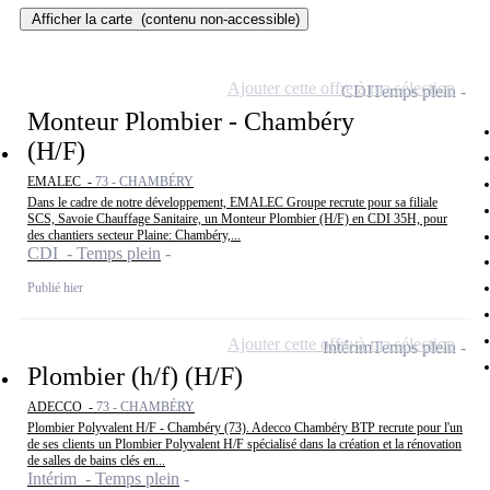
Afficher la carte
(contenu non-accessible)
Ajouter cette offre à ma sélection
CDI
Temps plein
Monteur Plombier - Chambéry
(H/F)
EMALEC -
73 - CHAMBÉRY
Dans le cadre de notre développement, EMALEC Groupe recrute pour sa filiale
SCS, Savoie Chauffage Sanitaire, un Monteur Plombier (H/F) en CDI 35H, pour
des chantiers secteur Plaine: Chambéry,...
CDI - Temps plein
Publié hier
Ajouter cette offre à ma sélection
Intérim
Temps plein
Plombier (h/f) (H/F)
ADECCO -
73 - CHAMBÉRY
Plombier Polyvalent H/F - Chambéry (73). Adecco Chambéry BTP recrute pour l'un
de ses clients un Plombier Polyvalent H/F spécialisé dans la création et la rénovation
de salles de bains clés en...
Intérim - Temps plein