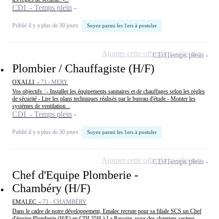
CDI - Temps plein
Publié il y a plus de 30 jours
Soyez parmi les 1ers à postuler
Ajouter cette offre à ma sélection
CDI
Temps plein
Plombier / Chauffagiste (H/F)
OXALLI -
73 - MERY
Vos objectifs : - Installer les équipements sanitaires et de chauffages selon les règles
de sécurité - Lire les plans techniques réalisés par le bureau d'étude - Monter les
systèmes de ventilation...
CDI - Temps plein
Publié il y a plus de 30 jours
Soyez parmi les 1ers à postuler
Ajouter cette offre à ma sélection
CDI
Temps plein
Chef d'Equipe Plomberie -
Chambéry (H/F)
EMALEC -
73 - CHAMBÉRY
Dans le cadre de notre développement, Emalec recrute pour sa filiale SCS un Chef
d'équipe Plomberie (H/F) en CDI 35H à La Ravoire, pour des chantiers secteur