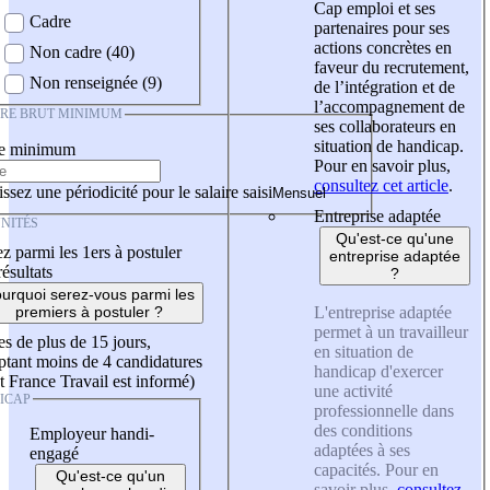
Cap emploi et ses
Cadre
partenaires pour ses
actions concrètes en
Non cadre (40)
faveur du recrutement,
Non renseignée (9)
de l’intégration et de
l’accompagnement de
IRE BRUT MINIMUM
ses collaborateurs en
situation de handicap.
re minimum
Pour en savoir plus,
consultez cet article
.
ssez une périodicité pour le salaire saisi
Entreprise adaptée
NITÉS
Qu'est-ce qu'une
z parmi les 1ers à postuler
entreprise adaptée
résultats
?
urquoi serez-vous parmi les
L'entreprise adaptée
premiers à postuler ?
permet à un travailleur
es de plus de 15 jours,
en situation de
tant moins de 4 candidatures
handicap d'exercer
t France Travail est informé)
une activité
ICAP
professionnelle dans
des conditions
Employeur handi-
adaptées à ses
engagé
capacités. Pour en
Qu'est-ce qu'un
savoir plus,
consultez