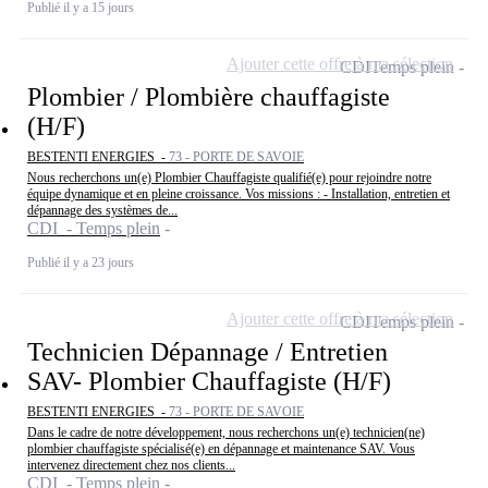
Publié il y a 15 jours
Ajouter cette offre à ma sélection
CDI
Temps plein
Plombier / Plombière chauffagiste
(H/F)
BESTENTI ENERGIES -
73 - PORTE DE SAVOIE
Nous recherchons un(e) Plombier Chauffagiste qualifié(e) pour rejoindre notre
équipe dynamique et en pleine croissance. Vos missions : - Installation, entretien et
dépannage des systèmes de...
CDI - Temps plein
Publié il y a 23 jours
Ajouter cette offre à ma sélection
CDI
Temps plein
Technicien Dépannage / Entretien
SAV- Plombier Chauffagiste (H/F)
BESTENTI ENERGIES -
73 - PORTE DE SAVOIE
Dans le cadre de notre développement, nous recherchons un(e) technicien(ne)
plombier chauffagiste spécialisé(e) en dépannage et maintenance SAV. Vous
intervenez directement chez nos clients...
CDI - Temps plein