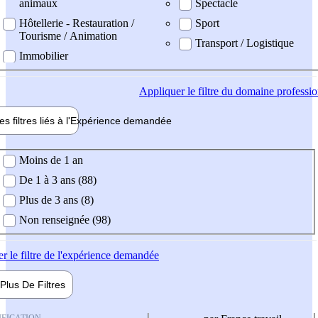
animaux
Spectacle
Hôtellerie - Restauration /
Sport
Tourisme / Animation
Transport / Logistique
Immobilier
Appliquer
le filtre du domaine professi
es filtres liés à l'
Expérience
demandée
ience demandée
Moins de 1 an
De 1 à 3 ans (88)
Plus de 3 ans (8)
Non renseignée (98)
er
le filtre de l'expérience demandée
Plus De
Filtres