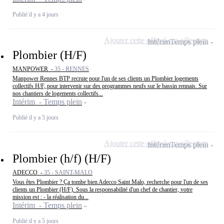
Publié il y a 4 jours
Ajouter cette offre à ma sélection
Intérim
Temps plein
Plombier (H/F)
MANPOWER -
35 - RENNES
Manpower Rennes BTP recrute pour l'un de ses clients un Plombier logements
collectifs H/F, pour intervenir sur des programmes neufs sur le bassin rennais. Sur
nos chantiers de logements collectifs...
Intérim - Temps plein
Publié il y a 5 jours
Ajouter cette offre à ma sélection
Intérim
Temps plein
Plombier (h/f) (H/F)
ADECCO -
35 - SAINT-MALO
Vous êtes Plombier ? Ça tombe bien Adecco Saint Malo, recherche pour l'un de ses
clients un Plombier (H/F). Sous la responsabilité d'un chef de chantier, votre
mission est : - la réalisation du...
Intérim - Temps plein
Publié il y a 5 jours