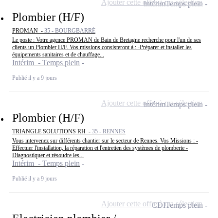
Ajouter cette offre à ma sélection
Intérim
Temps plein
Plombier (H/F)
PROMAN -
35 - BOURGBARRÉ
Le poste : Votre agence PROMAN de Bain de Bretagne recherche pour l'un de ses
clients un Plombier H/F. Vos missions consisteront à : -Préparer et installer les
équipements sanitaires et de chauffage...
Intérim - Temps plein
Publié il y a 9 jours
Ajouter cette offre à ma sélection
Intérim
Temps plein
Plombier (H/F)
TRIANGLE SOLUTIONS RH -
35 - RENNES
Vous intervenez sur différents chantier sur le secteur de Rennes. Vos Missions : -
Effectuer l'installation, la réparation et l'entretien des systèmes de plomberie -
Diagnostiquer et résoudre les...
Intérim - Temps plein
Publié il y a 9 jours
Ajouter cette offre à ma sélection
CDI
Temps plein