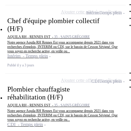
Ajouter cette offre à ma sélection
Intérim
Temps plein
Chef d'équipe plombier collectif
(H/F)
AQUILA RH - RENNES EST -
35 - SAINT-GRÉGOIRE
Notre agence Aquila RH Rennes Est vous accompagne depuis 2021 dans vos
recherches d'emplois, INTERIM ou CDI, sur le bassin de Cesson Sévigné. Que
vous soyez en recherche active, en veille ou...
Intérim - Temps plein
Publié il y a 3 jours
Ajouter cette offre à ma sélection
CDI
Temps plein
Plombier chauffagiste
réhabilitation (H/F)
AQUILA RH - RENNES EST -
35 - SAINT-GRÉGOIRE
Notre agence Aquila RH Rennes Est vous accompagne depuis 2021 dans vos
recherches d'emplois, INTERIM ou CDI, sur le bassin de Cesson Sévigné. Que
vous soyez en recherche active, en veille ou...
CDI - Temps plein