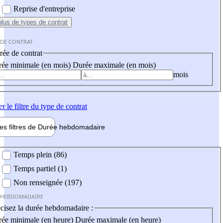
Reprise d'entreprise
plus
de types de contrat
 DE CONTRAT
ée de contrat
ée minimale (en mois)
Durée maximale (en mois)
mois
er
le filtre du type de contrat
les filtres de
Durée hebdo
madaire
 hebdomadaire
Temps plein (86)
Temps partiel (1)
Non renseignée (197)
 HEBDOMADAIRE
cisez la durée hebdomadaire :
ée minimale (en heure)
Durée maximale (en heure)