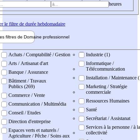
heures
er
le filtre de durée hebdomadaire
les filtres de
Domaine pro
fessionnel
ne professionel
Achats / Comptabilité / Gestion
Industrie (1)
Arts / Artisanat d'art
Informatique /
Télécommunication
Banque / Assurance
Installation / Maintenance 
Bâtiment / Travaux
Publics (269)
Marketing / Stratégie
commerciale
Commerce / Vente
Ressources Humaines
Communication / Multimédia
Santé
Conseil / Etudes
Secrétariat / Assistanat
Direction d'entreprise
Services à la personne / à l
Espaces verts et naturels /
collectivité
Agriculture / Pêche / Soins aux