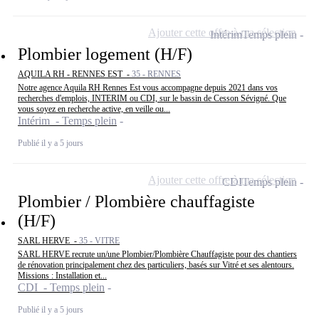
Ajouter cette offre à ma sélection
Intérim
Temps plein
Plombier logement (H/F)
AQUILA RH - RENNES EST -
35 - RENNES
Notre agence Aquila RH Rennes Est vous accompagne depuis 2021 dans vos
recherches d'emplois, INTERIM ou CDI, sur le bassin de Cesson Sévigné. Que
vous soyez en recherche active, en veille ou...
Intérim - Temps plein
Publié il y a 5 jours
Ajouter cette offre à ma sélection
CDI
Temps plein
Plombier / Plombière chauffagiste
(H/F)
SARL HERVE -
35 - VITRE
SARL HERVE recrute un/une Plombier/Plombière Chauffagiste pour des chantiers
de rénovation principalement chez des particuliers, basés sur Vitré et ses alentours.
Missions : Installation et...
CDI - Temps plein
Publié il y a 5 jours