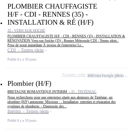
PLOMBIER CHAUFFAGISTE
H/F - CDI - RENNES (35) -
INSTALLATION & RÉ (H/F)
35 - VERN SUR SEICHE
PLOMBIER CHAUFFAGISTE H/F - CDI - RENNES (35) - INSTALLATION &
RÉNOVATION Vern-sur-Seiche (35) - Rennes Métropole CDI - Temps plein -
Prise de poste immédiate À propos de l'entreprise Le...
CDI - Temps plein
Publié il y a 10 jours
Ajouter cette offre à ma sélection
Intérim
Temps plein
Plombier (H/F)
BRETAGNE ROMANTIQUE INTERIM -
35 - TINTÉNIAC
Nous recherchons pour une entreprise située aux alentours de Tinténiac, un
plombier (H/F) autonome. Missions : - Installation, entretien et réparation des
systèmes de plomberie. - Diagnostic des...
Intérim - Temps plein
Publié il y a 10 jours