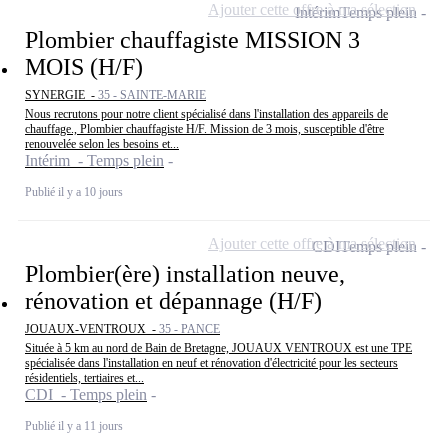
Ajouter cette offre à ma sélection
Intérim
Temps plein
Plombier chauffagiste MISSION 3
MOIS (H/F)
SYNERGIE -
35 - SAINTE-MARIE
Nous recrutons pour notre client spécialisé dans l'installation des appareils de
chauffage., Plombier chauffagiste H/F. Mission de 3 mois, susceptible d'être
renouvelée selon les besoins et...
Intérim - Temps plein
Publié il y a 10 jours
Ajouter cette offre à ma sélection
CDI
Temps plein
Plombier(ère) installation neuve,
rénovation et dépannage (H/F)
JOUAUX-VENTROUX -
35 - PANCE
Située à 5 km au nord de Bain de Bretagne, JOUAUX VENTROUX est une TPE
spécialisée dans l'installation en neuf et rénovation d'électricité pour les secteurs
résidentiels, tertiaires et...
CDI - Temps plein
Publié il y a 11 jours