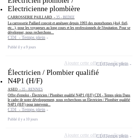
Electricien plombier /
Electricienne plombière
CARROSSERIE PAILLARD -
35 - BEDEE
La carrosserie Paillard conçoit et aménage depuis 1993 des motorhomes (4x4, 6x6,
etc...), pour les voyageurs au long cours et les professionnels de l'équitation. Pour se
développer, nous recherchons...
CDI - Temps plein
Publié il y a 9 jours
Ajouter cette offre à ma sélection
CDI
Temps plein
Électricien / Plombier qualifié
N4P1 (H/F)
ASEO -
35 - RENNES
Offre d'emploi - Électricien / Plombier qualifié N4P1 (H/F) CDI - Temps plein Dans
le cadre de notre développement, nous recherchons un Électricien / Plombier qualifié
N4P1 (H/F) pour intervenir...
CDI - Temps plein
Publié il y a 10 jours
Ajouter cette offre à ma sélection
CDI
Temps plein