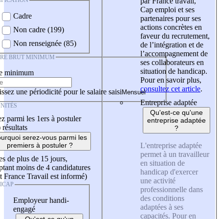
IFICATION
par France travail,
Cap emploi et ses
Cadre
partenaires pour ses
actions concrètes en
Non cadre (199)
faveur du recrutement,
Non renseignée (85)
de l’intégration et de
l’accompagnement de
IRE BRUT MINIMUM
ses collaborateurs en
situation de handicap.
re minimum
Pour en savoir plus,
consultez cet article
.
ssez une périodicité pour le salaire saisi
Entreprise adaptée
NITÉS
Qu'est-ce qu'une
z parmi les 1ers à postuler
entreprise adaptée
)
résultats
?
urquoi serez-vous parmi les
L'entreprise adaptée
premiers à postuler ?
permet à un travailleur
es de plus de 15 jours,
en situation de
tant moins de 4 candidatures
handicap d'exercer
t France Travail est informé)
une activité
ICAP
professionnelle dans
des conditions
Employeur handi-
adaptées à ses
engagé
capacités. Pour en
Qu'est-ce qu'un