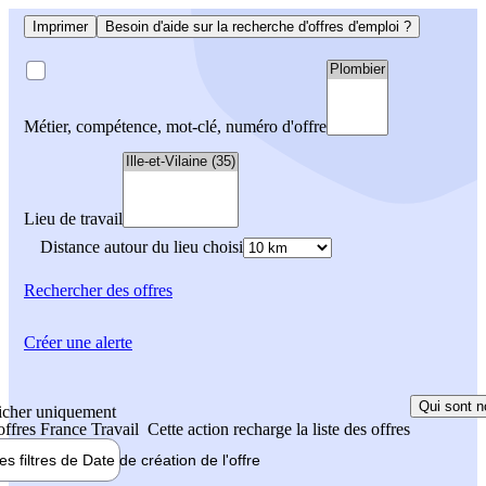
Imprimer
Besoin d'aide sur la recherche d'offres d'emploi ?
Métier, compétence, mot-clé, numéro d'offre
Lieu de travail
Distance autour du lieu choisi
Rechercher
des offres
Créer une alerte
Qui sont n
icher uniquement
 offres France Travail
Cette action recharge la liste des offres
les filtres de
Date de création
de l'offre