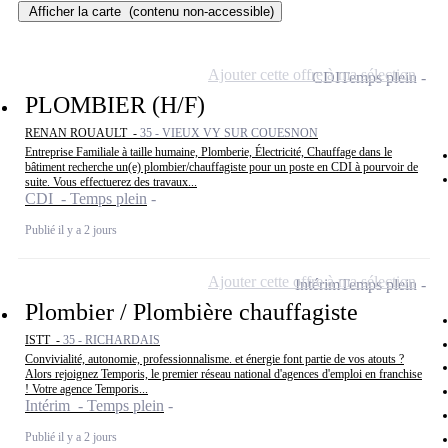
Afficher la carte
(contenu non-accessible)
Ajouter cette offre à ma sélection
CDI
Temps plein
PLOMBIER (H/F)
RENAN ROUAULT -
35 - VIEUX VY SUR COUESNON
Entreprise Familiale à taille humaine, Plomberie, Électricité, Chauffage dans le
bâtiment recherche un(e) plombier/chauffagiste pour un poste en CDI à pourvoir de
suite. Vous effectuerez des travaux...
CDI - Temps plein
Publié il y a 2 jours
Ajouter cette offre à ma sélection
Intérim
Temps plein
Plombier / Plombière chauffagiste
ISTT -
35 - RICHARDAIS
Convivialité, autonomie, professionnalisme. et énergie font partie de vos atouts ?
Alors rejoignez Temporis, le premier réseau national d'agences d'emploi en franchise
! Votre agence Temporis...
Intérim - Temps plein
Publié il y a 2 jours