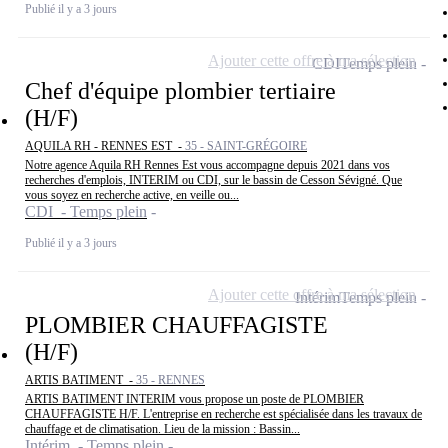
Publié il y a 3 jours
Ajouter cette offre à ma sélection
CDI
Temps plein
Chef d'équipe plombier tertiaire
(H/F)
AQUILA RH - RENNES EST -
35 - SAINT-GRÉGOIRE
Notre agence Aquila RH Rennes Est vous accompagne depuis 2021 dans vos
recherches d'emplois, INTERIM ou CDI, sur le bassin de Cesson Sévigné. Que
vous soyez en recherche active, en veille ou...
CDI - Temps plein
Publié il y a 3 jours
Ajouter cette offre à ma sélection
Intérim
Temps plein
PLOMBIER CHAUFFAGISTE
(H/F)
ARTIS BATIMENT -
35 - RENNES
ARTIS BATIMENT INTERIM vous propose un poste de PLOMBIER
CHAUFFAGISTE H/F. L'entreprise en recherche est spécialisée dans les travaux de
chauffage et de climatisation. Lieu de la mission : Bassin...
Intérim - Temps plein