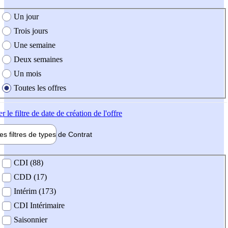
e création de l'offre
Un jour
Trois jours
Une semaine
Deux semaines
Un mois
Toutes les offres
er
le filtre de date de création de l'offre
les filtres de types de
Contrat
de contrat
CDI (88)
CDD (17)
Intérim (173)
CDI Intérimaire
Saisonnier