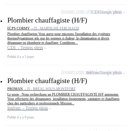
Ajouter cette offre à ma sélection
CDI
Temps plein
Plombier chauffagiste (H/F)
ECPS CORMY -
35 - MARTIGNÉ-FERCHAUD
Plombier chauffagiste Vous aurez pour missions l'installation des systèmes
thermodynamiques tels que les pompes à chaleur, la climatisation et divers
dépannage en plomberie et chauffage. Conditions...
CDI - Temps plein
Publié il y a 5 jours
Ajouter cette offre à ma sélection
Intérim
Temps plein
Plombier chauffagiste (H/F)
PROMAN -
35 - BRÉAL-SOUS-MONTFORT
Le poste : Nous recherchons un PLOMBIER CHAUFFAGISTE H/F autonome.
Vous effecturez des dépannages, installation équipements, sanitaires et chauffages
chez des particuliers et professionnels Mission...
Intérim - Temps plein
Publié il y a 9 jours