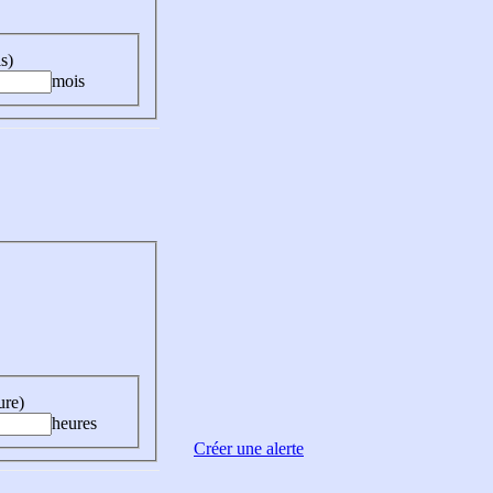
s)
mois
ure)
heures
Créer une alerte