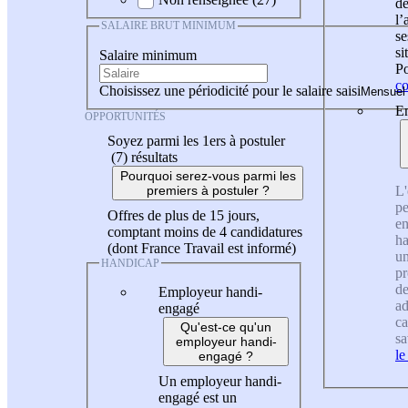
de
l
SALAIRE BRUT MINIMUM
se
si
Salaire minimum
Po
co
Choisissez une périodicité pour le salaire saisi
En
OPPORTUNITÉS
Soyez parmi les 1ers à postuler
(7)
résultats
Pourquoi serez-vous parmi les
L'
premiers à postuler ?
pe
Offres de plus de 15 jours,
en
comptant moins de 4 candidatures
ha
(dont France Travail est informé)
un
HANDICAP
pr
de
Employeur handi-
ad
engagé
ca
Qu'est-ce qu'un
sa
employeur handi-
le
engagé ?
Un employeur handi-
engagé est un