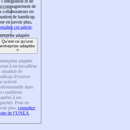
 l’intégration et de
’accompagnement de
s collaborateurs en
tuation de handicap.
ur en savoir plus,
nsultez cet article
.
treprise adaptée
Qu'est-ce qu'une
entreprise adaptée
?
entreprise adaptée
rmet à un travailleur
 situation de
ndicap d'exercer
e activité
ofessionnelle dans
s conditions
aptées à ses
pacités. Pour en
voir plus,
consultez
 site de l’UNEA
.