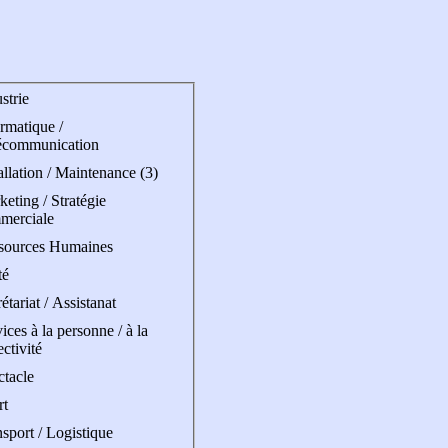
strie
rmatique /
écommunication
allation / Maintenance (3)
eting / Stratégie
merciale
sources Humaines
té
étariat / Assistanat
ices à la personne / à la
ectivité
ctacle
rt
sport / Logistique