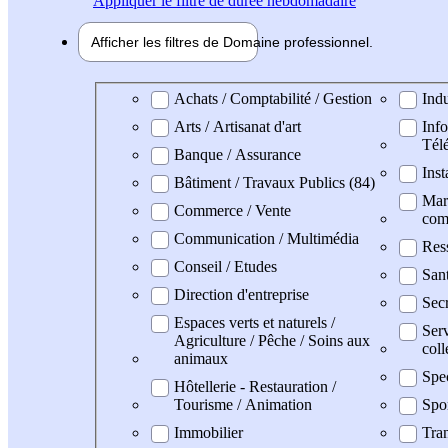
Appliquer
le filtre de durée hebdomadaire
Afficher les filtres de
Domaine pro
fessionnel
Domaine professionel
Achats / Comptabilité / Gestion
Indu
Arts / Artisanat d'art
Info
Tél
Banque / Assurance
Inst
Bâtiment / Travaux Publics (84)
Mark
Commerce / Vente
com
Communication / Multimédia
Res
Conseil / Etudes
San
Direction d'entreprise
Secr
Espaces verts et naturels /
Serv
Agriculture / Pêche / Soins aux
coll
animaux
Spe
Hôtellerie - Restauration /
Tourisme / Animation
Spo
Immobilier
Tran