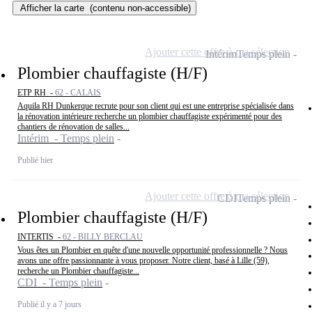
Afficher la carte
(contenu non-accessible)
Ajouter cette offre à ma sélection
Intérim
Temps plein
Plombier chauffagiste (H/F)
ETP RH -
62 - CALAIS
Aquila RH Dunkerque recrute pour son client qui est une entreprise spécialisée dans
la rénovation intérieure recherche un plombier chauffagiste expérimenté pour des
chantiers de rénovation de salles...
Intérim - Temps plein
Publié hier
Ajouter cette offre à ma sélection
CDI
Temps plein
Plombier chauffagiste (H/F)
INTERTIS -
62 - BILLY BERCLAU
Vous êtes un Plombier en quête d'une nouvelle opportunité professionnelle ? Nous
avons une offre passionnante à vous proposer. Notre client, basé à Lille (59),
recherche un Plombier chauffagiste...
CDI - Temps plein
Publié il y a 7 jours