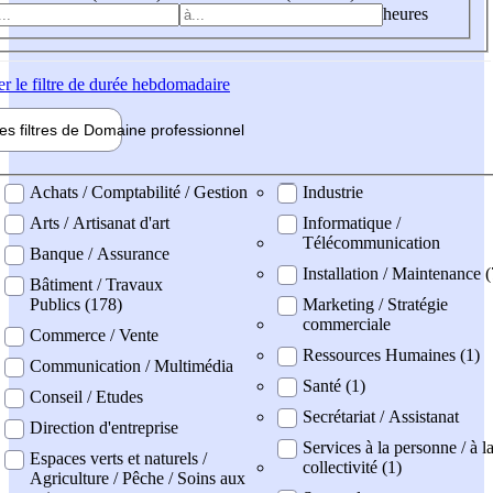
heures
er
le filtre de durée hebdomadaire
les filtres de
Domaine pro
fessionnel
ne professionel
Achats / Comptabilité / Gestion
Industrie
Arts / Artisanat d'art
Informatique /
Télécommunication
Banque / Assurance
Installation / Maintenance (
Bâtiment / Travaux
Publics (178)
Marketing / Stratégie
commerciale
Commerce / Vente
Ressources Humaines (1)
Communication / Multimédia
Santé (1)
Conseil / Etudes
Secrétariat / Assistanat
Direction d'entreprise
Services à la personne / à l
Espaces verts et naturels /
collectivité (1)
Agriculture / Pêche / Soins aux