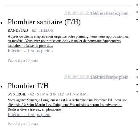
Ajouter cette offre à ma sélection
Intérim
Temps plein
Plombier sanitaire (F/H)
RANDSTAD -
62 - THÉLUS
Auprès de clients et après avoir organisé votre planning, vous vous approvisionnez
en matériel. Vous avez pour missions de : - installer de nouveaux équipements
sanitaires - réaliser la pose de...
Intérim - Temps plein
Publié il y a 10 jours
Ajouter cette offre à ma sélection
Intérim
Temps plein
Plombier F/H
SYNERGIE -
62 - ST MARTIN LEZ TATINGHEM
Votre agence Synergie Longuenesse est à la recherche d'un Plombier F/H pour son
client situé à Saint-Martin-Lez-Tatinghem. Vos missions seront les suivantes : -
Réaliser divers travaux en plomberie...
Intérim - Temps plein
Publié il y a 10 jours