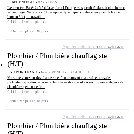
LEBEL ENERGIE -
62 - ARRAS
L'entreprise: Basée à côté d'Arras, Lebel Énergie est spécialisée dans la plomberie et
le chauffage. Notre force ? Une équipe dynamique, soudée et toujours de bonne
humeur ! Ici, on travaille...
CDI - Temps plein
Publié il y a plus de 30 jours
Ajouter cette offre à ma sélection
CDI
Temps plein
Plombier / Plombière chauffagiste
(H/F)
EAU BON TUYAU -
62 - GIVENCHY EN GOHELLE
Vous intervenez sur des chantiers neufs ou rénovation aussi bien chez des
particuliers que dans le tertiaire. les interventions sont variées : - pose et dépose de
chaudières gez - pose de...
CDI - Temps plein
Publié il y a plus de 30 jours
Ajouter cette offre à ma sélection
CDD
Temps plein
Plombier / Plombière chauffagiste
(H/F)