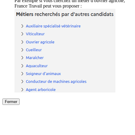
Par exemple si vous cherchez un métier d'ouvrier agricole,
France Travail peut vous proposer :
Fermer
Fermer
le détail de l'offre
/
Offre
sur