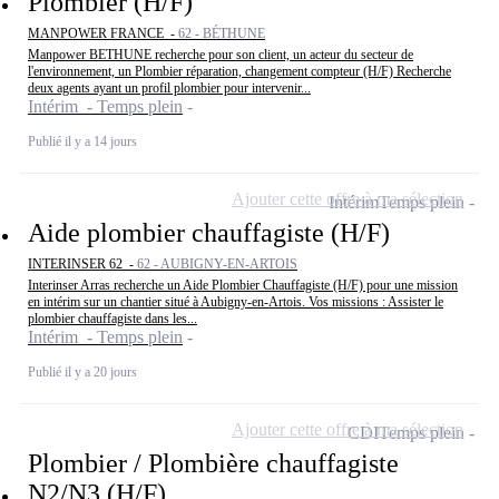
Plombier (H/F)
MANPOWER FRANCE -
62 - BÉTHUNE
Manpower BETHUNE recherche pour son client, un acteur du secteur de
l'environnement, un Plombier réparation, changement compteur (H/F) Recherche
deux agents ayant un profil plombier pour intervenir...
Intérim - Temps plein
Publié il y a 14 jours
Ajouter cette offre à ma sélection
Intérim
Temps plein
Aide plombier chauffagiste (H/F)
INTERINSER 62 -
62 - AUBIGNY-EN-ARTOIS
Interinser Arras recherche un Aide Plombier Chauffagiste (H/F) pour une mission
en intérim sur un chantier situé à Aubigny-en-Artois. Vos missions : Assister le
plombier chauffagiste dans les...
Intérim - Temps plein
Publié il y a 20 jours
Ajouter cette offre à ma sélection
CDI
Temps plein
Plombier / Plombière chauffagiste
N2/N3 (H/F)