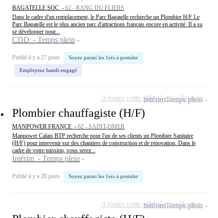
BAGATELLE SOC -
62 - RANG DU FLIERS
Dans le cadre d'un remplacement, le Parc Bagatelle recherche un Plombier H/F Le
Parc Bagatelle est le plus ancien parc d'attractions français encore en activité. Il a su
se développer pour...
CDD - Temps plein
Publié il y a 27 jours
Soyez parmi les 1ers à postuler
Employeur handi-engagé
Ajouter cette offre à ma sélection
Intérim
Temps plein
Plombier chauffagiste (H/F)
MANPOWER FRANCE -
62 - SAINT-OMER
Manpower Calais BTP recherche pour l'un de ses clients un Plombier Sanitaire
(H/F) pour intervenir sur des chantiers de construction et de rénovation. Dans le
cadre de votre mission, vous serez...
Intérim - Temps plein
Publié il y a 28 jours
Soyez parmi les 1ers à postuler
Ajouter cette offre à ma sélection
Intérim
Temps plein