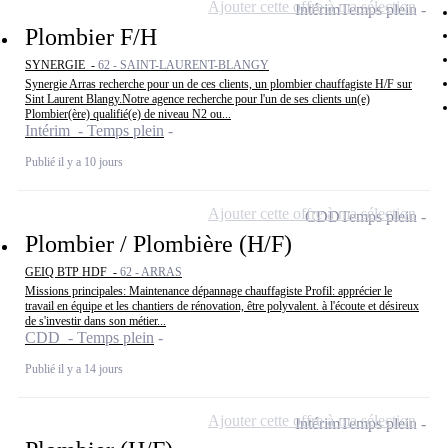
Ajouter cette offre à ma sélection
Intérim
Temps plein
Plombier F/H
SYNERGIE -
62 - SAINT-LAURENT-BLANGY
Synergie Arras recherche pour un de ces clients, un plombier chauffagiste H/F sur
Sint Laurent Blangy.Notre agence recherche pour l'un de ses clients un(e)
Plombier(ère) qualifié(e) de niveau N2 ou...
Intérim - Temps plein
Publié il y a 10 jours
Ajouter cette offre à ma sélection
CDD
Temps plein
Plombier / Plombière (H/F)
GEIQ BTP HDF -
62 - ARRAS
Missions principales: Maintenance dépannage chauffagiste Profil: apprécier le
travail en équipe et les chantiers de rénovation, être polyvalent. à l'écoute et désireux
de s'investir dans son métier...
CDD - Temps plein
Publié il y a 14 jours
Ajouter cette offre à ma sélection
Intérim
Temps plein