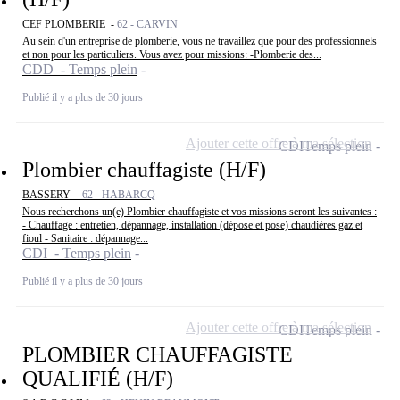
CEF PLOMBERIE -
62 - CARVIN
Au sein d'un entreprise de plomberie, vous ne travaillez que pour des professionnels
et non pour les particuliers. Vous avez pour missions: -Plomberie des...
CDD - Temps plein
Publié il y a plus de 30 jours
Ajouter cette offre à ma sélection
CDI
Temps plein
Plombier chauffagiste (H/F)
BASSERY -
62 - HABARCQ
Nous recherchons un(e) Plombier chauffagiste et vos missions seront les suivantes :
- Chauffage : entretien, dépannage, installation (dépose et pose) chaudières gaz et
fioul - Sanitaire : dépannage...
CDI - Temps plein
Publié il y a plus de 30 jours
Ajouter cette offre à ma sélection
CDI
Temps plein
PLOMBIER CHAUFFAGISTE
QUALIFIÉ (H/F)