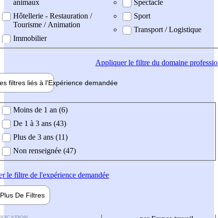
animaux
Spectacle
Hôtellerie - Restauration /
Sport
Tourisme / Animation
Transport / Logistique
Immobilier
Appliquer
le filtre du domaine professi
es filtres liés à l'
Expérience
demandée
ience demandée
Moins de 1 an (6)
De 1 à 3 ans (43)
Plus de 3 ans (11)
Non renseignée (47)
er
le filtre de l'expérience demandée
Plus De
Filtres