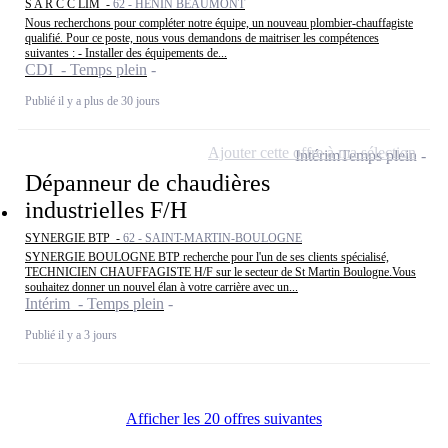
S A R C C LIM -
62 - HENIN BEAUMONT
Nous recherchons pour compléter notre équipe, un nouveau plombier-chauffagiste
qualifié. Pour ce poste, nous vous demandons de maitriser les compétences
suivantes : - Installer des équipements de...
CDI - Temps plein
Publié il y a plus de 30 jours
Ajouter cette offre à ma sélection
Intérim
Temps plein
Dépanneur de chaudières
industrielles F/H
SYNERGIE BTP -
62 - SAINT-MARTIN-BOULOGNE
SYNERGIE BOULOGNE BTP recherche pour l'un de ses clients spécialisé,
TECHNICIEN CHAUFFAGISTE H/F sur le secteur de St Martin Boulogne.Vous
souhaitez donner un nouvel élan à votre carrière avec un...
Intérim - Temps plein
Publié il y a 3 jours
Afficher les 20 offres suivantes