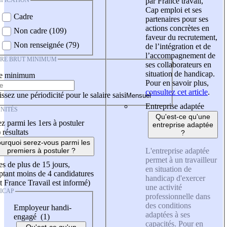
IFICATION
par France travail,
Cap emploi et ses
Cadre
partenaires pour ses
actions concrètes en
Non cadre (109)
faveur du recrutement,
Non renseignée (79)
de l’intégration et de
l’accompagnement de
IRE BRUT MINIMUM
ses collaborateurs en
situation de handicap.
re minimum
Pour en savoir plus,
consultez cet article
.
ssez une périodicité pour le salaire saisi
Entreprise adaptée
NITÉS
Qu'est-ce qu'une
z parmi les 1ers à postuler
entreprise adaptée
)
résultats
?
urquoi serez-vous parmi les
L'entreprise adaptée
premiers à postuler ?
permet à un travailleur
es de plus de 15 jours,
en situation de
tant moins de 4 candidatures
handicap d'exercer
t France Travail est informé)
une activité
ICAP
professionnelle dans
des conditions
Employeur handi-
adaptées à ses
engagé (1)
capacités. Pour en
Qu'est-ce qu'un