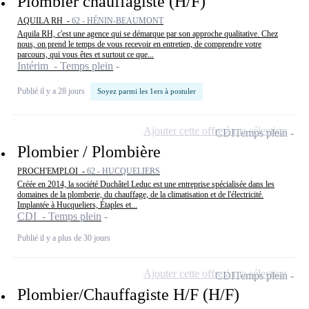
Plombier chauffagiste (H/F)
AQUILA RH -
62 - HÉNIN-BEAUMONT
Aquila RH, c'est une agence qui se démarque par son approche qualitative. Chez
nous, on prend le temps de vous recevoir en entretien, de comprendre votre
parcours, qui vous êtes et surtout ce que...
Intérim - Temps plein
Publié il y a 28 jours
Soyez parmi les 1ers à postuler
Ajouter cette offre à ma sélection
CDI
Temps plein
Plombier / Plombière
PROCH'EMPLOI -
62 - HUCQUELIERS
Créée en 2014, la société Duchâtel Leduc est une entreprise spécialisée dans les
domaines de la plomberie, du chauffage, de la climatisation et de l'électricité.
Implantée à Hucqueliers, Étaples et...
CDI - Temps plein
Publié il y a plus de 30 jours
Ajouter cette offre à ma sélection
CDI
Temps plein
Plombier/Chauffagiste H/F (H/F)