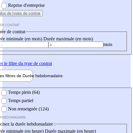
Reprise d'entreprise
plus
de types de contrat
 DE CONTRAT
ée de contrat
ée minimale (en mois)
Durée maximale (en mois)
mois
er
le filtre du type de contrat
les filtres de
Durée hebdo
madaire
 hebdomadaire
Temps plein (64)
Temps partiel
Non renseignée (124)
 HEBDOMADAIRE
cisez la durée hebdomadaire :
ée minimale (en heure)
Durée maximale (en heure)