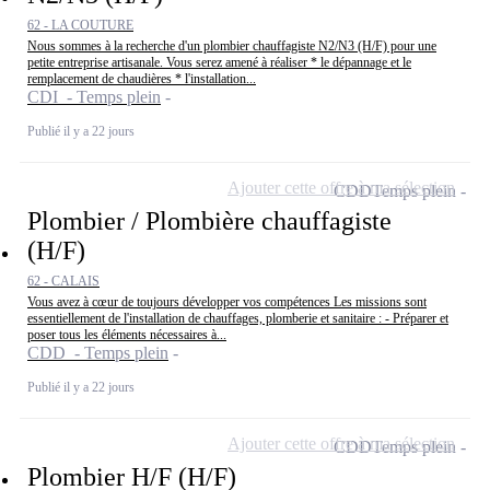
62 - LA COUTURE
Nous sommes à la recherche d'un plombier chauffagiste N2/N3 (H/F) pour une
petite entreprise artisanale. Vous serez amené à réaliser * le dépannage et le
remplacement de chaudières * l'installation...
CDI - Temps plein
Publié il y a 22 jours
Ajouter cette offre à ma sélection
CDD
Temps plein
Plombier / Plombière chauffagiste
(H/F)
62 - CALAIS
Vous avez à cœur de toujours développer vos compétences Les missions sont
essentiellement de l'installation de chauffages, plomberie et sanitaire : - Préparer et
poser tous les éléments nécessaires à...
CDD - Temps plein
Publié il y a 22 jours
Ajouter cette offre à ma sélection
CDD
Temps plein
Plombier H/F (H/F)