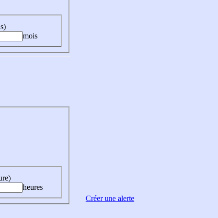
s)
mois
ure)
heures
Créer une alerte