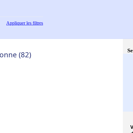
Appliquer
les filtres
Se
ronne (82)
V