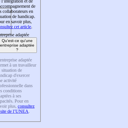
 l’intégration et de
’accompagnement de
s collaborateurs en
tuation de handicap.
ur en savoir plus,
nsultez cet article
.
treprise adaptée
Qu'est-ce qu'une
entreprise adaptée
?
entreprise adaptée
rmet à un travailleur
 situation de
ndicap d'exercer
e activité
ofessionnelle dans
s conditions
aptées à ses
pacités. Pour en
voir plus,
consultez
 site de l’UNEA
.