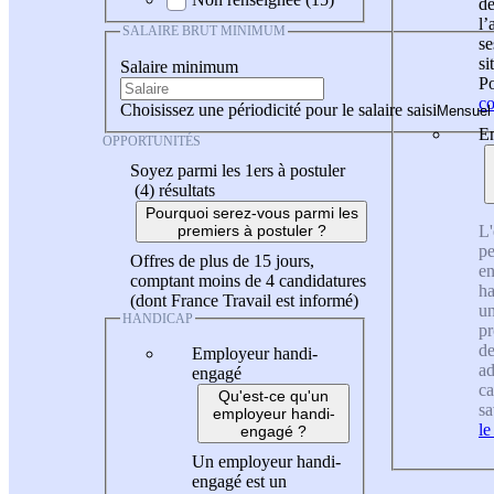
de
l
SALAIRE BRUT MINIMUM
se
si
Salaire minimum
Po
co
Choisissez une périodicité pour le salaire saisi
En
OPPORTUNITÉS
Soyez parmi les 1ers à postuler
(4)
résultats
Pourquoi serez-vous parmi les
L'
premiers à postuler ?
pe
Offres de plus de 15 jours,
en
comptant moins de 4 candidatures
ha
(dont France Travail est informé)
un
HANDICAP
pr
de
Employeur handi-
ad
engagé
ca
Qu'est-ce qu'un
sa
employeur handi-
le
engagé ?
Un employeur handi-
engagé est un