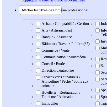
Appliquer
le filtre de durée hebdomadaire
Afficher les filtres de
Domaine pro
fessionnel
Domaine professionel
Achats / Comptabilité / Gestion
Indu
Arts / Artisanat d'art
Info
Tél
Banque / Assurance
Inst
Bâtiment / Travaux Publics (37)
Mark
Commerce / Vente
com
Communication / Multimédia
Res
Conseil / Etudes
San
Direction d'entreprise
Secr
Espaces verts et naturels /
Serv
Agriculture / Pêche / Soins aux
coll
animaux
Spe
Hôtellerie - Restauration /
Tourisme / Animation
Spo
Immobilier
Tran