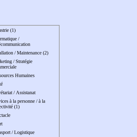
strie (1)
rmatique /
écommunication
allation / Maintenance (2)
eting / Stratégie
merciale
sources Humaines
té
étariat / Assistanat
ices à la personne / à la
ectivité (1)
ctacle
rt
sport / Logistique