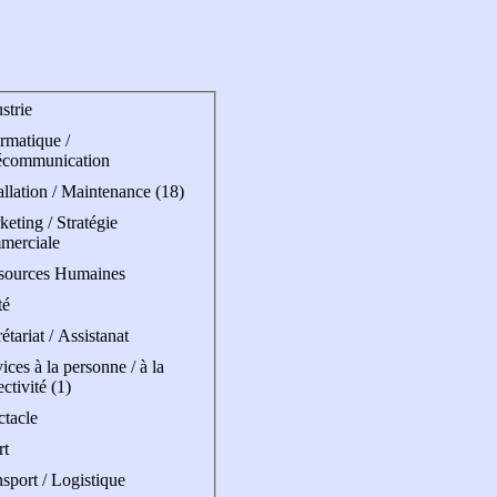
strie
rmatique /
écommunication
allation / Maintenance (18)
eting / Stratégie
merciale
sources Humaines
té
étariat / Assistanat
ices à la personne / à la
ectivité (1)
ctacle
rt
sport / Logistique