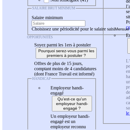
de
l
SALAIRE BRUT MINIMUM
se
si
Salaire minimum
Po
co
Choisissez une périodicité pour le salaire saisi
En
OPPORTUNITÉS
Soyez parmi les 1ers à postuler
Pourquoi serez-vous parmi les
premiers à postuler ?
L'
Offres de plus de 15 jours,
pe
comptant moins de 4 candidatures
en
(dont France Travail est informé)
ha
HANDICAP
un
pr
Employeur handi-
de
engagé
ad
Qu'est-ce qu'un
ca
employeur handi-
sa
engagé ?
le
Un employeur handi-
engagé est un
employeur reconnu