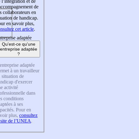
 l’intégration et de
’accompagnement de
s collaborateurs en
tuation de handicap.
ur en savoir plus,
nsultez cet article
.
treprise adaptée
Qu'est-ce qu'une
entreprise adaptée
?
entreprise adaptée
rmet à un travailleur
 situation de
ndicap d'exercer
e activité
ofessionnelle dans
s conditions
aptées à ses
pacités. Pour en
voir plus,
consultez
 site de l’UNEA
.