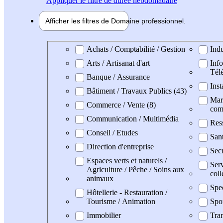
Appliquer
le filtre de durée hebdomadaire
Afficher les filtres de
Domaine pro
fessionnel
Domaine professionel
Achats / Comptabilité / Gestion
Indu
Arts / Artisanat d'art
Info
Tél
Banque / Assurance
Inst
Bâtiment / Travaux Publics (43)
Mark
Commerce / Vente (8)
com
Communication / Multimédia
Res
Conseil / Etudes
San
Direction d'entreprise
Secr
Espaces verts et naturels /
Serv
Agriculture / Pêche / Soins aux
coll
animaux
Spe
Hôtellerie - Restauration /
Tourisme / Animation
Spo
Immobilier
Tran