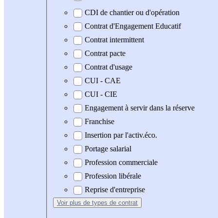
CDI de chantier ou d'opération
Contrat d'Engagement Educatif
Contrat intermittent
Contrat pacte
Contrat d'usage
CUI - CAE
CUI - CIE
Engagement à servir dans la réserve
Franchise
Insertion par l'activ.éco.
Portage salarial
Profession commerciale
Profession libérale
Reprise d'entreprise
Voir plus
de types de contrat