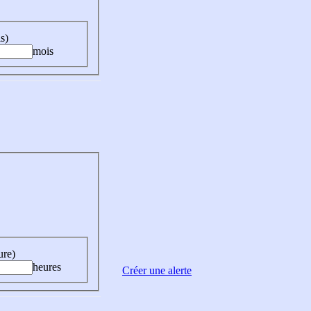
s)
mois
ure)
heures
Créer une alerte