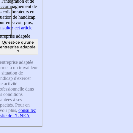
 l’intégration et de
’accompagnement de
s collaborateurs en
tuation de handicap.
ur en savoir plus,
nsultez cet article
.
treprise adaptée
Qu'est-ce qu'une
entreprise adaptée
?
entreprise adaptée
rmet à un travailleur
 situation de
ndicap d'exercer
e activité
ofessionnelle dans
s conditions
aptées à ses
pacités. Pour en
voir plus,
consultez
 site de l’UNEA
.