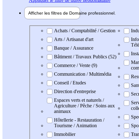
Appliquer
le filtre de durée hebdomadaire
Afficher les filtres de
Domaine pro
fessionnel
Domaine professionel
Achats / Comptabilité / Gestion
Indu
Arts / Artisanat d'art
Info
Tél
Banque / Assurance
Inst
Bâtiment / Travaux Publics (52)
Mark
Commerce / Vente (9)
com
Communication / Multimédia
Res
Conseil / Etudes
San
Direction d'entreprise
Secr
Espaces verts et naturels /
Serv
Agriculture / Pêche / Soins aux
coll
animaux
Spe
Hôtellerie - Restauration /
Tourisme / Animation
Spo
Immobilier
Tran