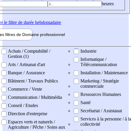
heures
er
le filtre de durée hebdomadaire
les filtres de
Domaine pro
fessionnel
ne professionel
Achats / Comptabilité /
Industrie
Gestion (1)
Informatique /
Arts / Artisanat d'art
Télécommunication
Banque / Assurance
Installation / Maintenance
Bâtiment / Travaux Publics
Marketing / Stratégie
commerciale
Commerce / Vente
Ressources Humaines
Communication / Multimédia
Santé
Conseil / Etudes
Secrétariat / Assistanat
Direction d'entreprise
Services à la personne / à l
Espaces verts et naturels /
collectivité
Agriculture / Pêche / Soins aux