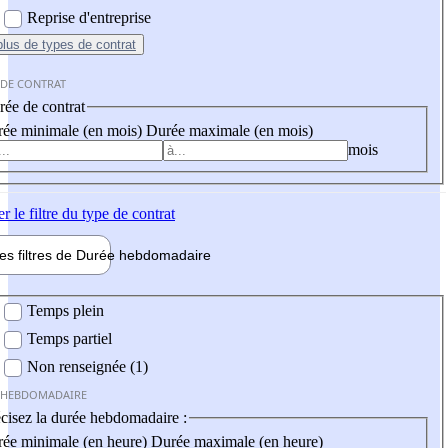
Reprise d'entreprise
plus
de types de contrat
 DE CONTRAT
ée de contrat
ée minimale (en mois)
Durée maximale (en mois)
mois
er
le filtre du type de contrat
les filtres de
Durée hebdo
madaire
 hebdomadaire
Temps plein
Temps partiel
Non renseignée (1)
 HEBDOMADAIRE
cisez la durée hebdomadaire :
ée minimale (en heure)
Durée maximale (en heure)