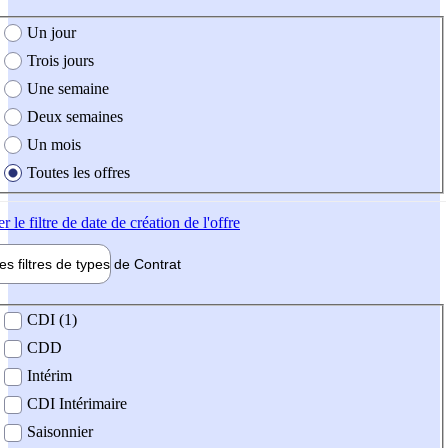
e création de l'offre
Un jour
Trois jours
Une semaine
Deux semaines
Un mois
Toutes les offres
er
le filtre de date de création de l'offre
les filtres de types de
Contrat
de contrat
CDI (1)
CDD
Intérim
CDI Intérimaire
Saisonnier