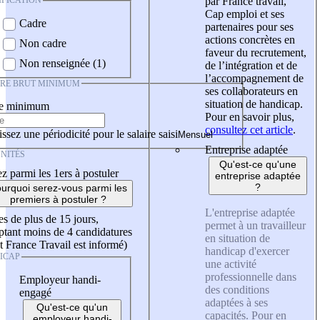
IFICATION
par France travail,
Cap emploi et ses
Cadre
partenaires pour ses
actions concrètes en
Non cadre
faveur du recrutement,
Non renseignée (1)
de l’intégration et de
l’accompagnement de
IRE BRUT MINIMUM
ses collaborateurs en
situation de handicap.
re minimum
Pour en savoir plus,
consultez cet article
.
ssez une périodicité pour le salaire saisi
Entreprise adaptée
NITÉS
Qu'est-ce qu'une
z parmi les 1ers à postuler
entreprise adaptée
?
urquoi serez-vous parmi les
premiers à postuler ?
L'entreprise adaptée
es de plus de 15 jours,
permet à un travailleur
tant moins de 4 candidatures
en situation de
t France Travail est informé)
handicap d'exercer
ICAP
une activité
professionnelle dans
Employeur handi-
des conditions
engagé
adaptées à ses
Qu'est-ce qu'un
capacités. Pour en
employeur handi-