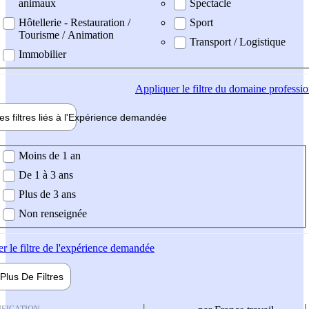
animaux
Spectacle
Hôtellerie - Restauration /
Sport
Tourisme / Animation
Transport / Logistique
Immobilier
Appliquer
le filtre du domaine professi
es filtres liés à l'
Expérience
demandée
ience demandée
Moins de 1 an
De 1 à 3 ans
Plus de 3 ans
Non renseignée
er
le filtre de l'expérience demandée
Plus De
Filtres