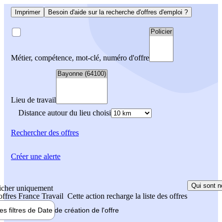
Imprimer
Besoin d'aide sur la recherche d'offres d'emploi ?
Métier, compétence, mot-clé, numéro d'offre
Lieu de travail
Distance autour du lieu choisi
Rechercher
des offres
Créer une alerte
Qui sont n
icher uniquement
 offres France Travail
Cette action recharge la liste des offres
les filtres de
Date de création
de l'offre