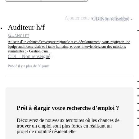
Ajouter cette offre à ma sélection
CDI
Non renseigné
Auditeur h/f
64 - ANGLET
Au sein d'un cabinet d'envergure régionale et en développement, vous rejoignez une
équipe audit conviviale et à taille humaine, et vous interviendrez sur des missions
stimulantes : - Gestion d'un...
CDI - Non renseigné
Publié il y a plus de 30 jours
Prêt à élargir votre recherche d’emploi ?
Découvrez de nouveaux territoires où les chances de
trouver un emploi sont plus fortes en réalisant un
projet de mobilité résidentielle