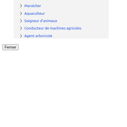
Fermer
Fermer
le détail de l'offre
/
Offre
sur
Offre précéden