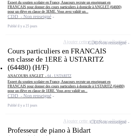
Expert du soutien scolaire en France, Anacours recrute un enseignant en
FRANCAIS pour donner des cours particuliers à domicile à ANGLET (64600)
pour un élève en classe de 3EME. Vous avez validé un...
CDD - Non renseigné
Publié il y a 25 jours
Ajouter cette offre à ma sélection
CDD
Non renseigné
Cours particuliers en FRANCAIS
en classe de 1ERE à USTARITZ
(64480) (H/F)
ANACOURS ANGLET -
64 - USTARITZ
Expert du soutien scolaire en France, Anacours recrute un enseignant en
FRANCAIS pour donner des cours particuliers à domicile à USTARITZ (64480)
pour un élève en classe de 1ERE. Vous avez validé un...
CDD - Non renseigné
Publié il y a 11 jours
Ajouter cette offre à ma sélection
CDI
Non renseigné
Professeur de piano à Bidart