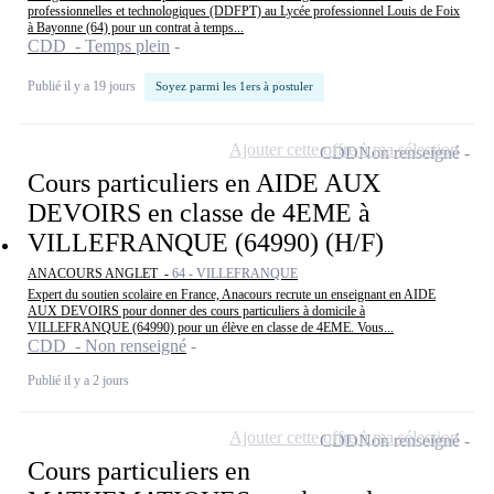
professionnelles et technologiques (DDFPT) au Lycée professionnel Louis de Foix
à Bayonne (64) pour un contrat à temps...
CDD - Temps plein
Publié il y a 19 jours
Soyez parmi les 1ers à postuler
Ajouter cette offre à ma sélection
CDD
Non renseigné
Cours particuliers en AIDE AUX
DEVOIRS en classe de 4EME à
VILLEFRANQUE (64990) (H/F)
ANACOURS ANGLET -
64 - VILLEFRANQUE
Expert du soutien scolaire en France, Anacours recrute un enseignant en AIDE
AUX DEVOIRS pour donner des cours particuliers à domicile à
VILLEFRANQUE (64990) pour un élève en classe de 4EME. Vous...
CDD - Non renseigné
Publié il y a 2 jours
Ajouter cette offre à ma sélection
CDD
Non renseigné
Cours particuliers en