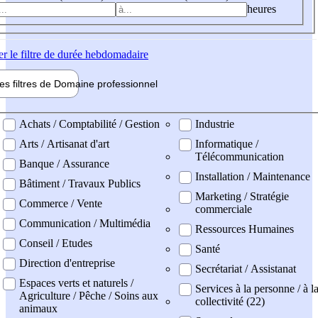
heures
er
le filtre de durée hebdomadaire
les filtres de
Domaine pro
fessionnel
ne professionel
Achats / Comptabilité / Gestion
Industrie
Arts / Artisanat d'art
Informatique /
Télécommunication
Banque / Assurance
Installation / Maintenance
Bâtiment / Travaux Publics
Marketing / Stratégie
Commerce / Vente
commerciale
Communication / Multimédia
Ressources Humaines
Conseil / Etudes
Santé
Direction d'entreprise
Secrétariat / Assistanat
Espaces verts et naturels /
Services à la personne / à l
Agriculture / Pêche / Soins aux
collectivité (22)
animaux