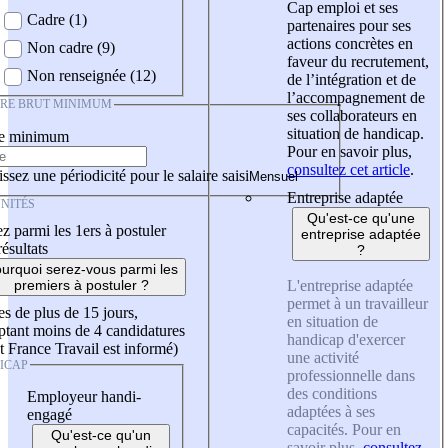
Cap emploi et ses
Cadre (1)
partenaires pour ses
actions concrètes en
Non cadre (9)
faveur du recrutement,
Non renseignée (12)
de l’intégration et de
l’accompagnement de
IRE BRUT MINIMUM
ses collaborateurs en
situation de handicap.
re minimum
Pour en savoir plus,
consultez cet article
.
ssez une périodicité pour le salaire saisi
Entreprise adaptée
NITÉS
Qu'est-ce qu'une
z parmi les 1ers à postuler
entreprise adaptée
résultats
?
urquoi serez-vous parmi les
L'entreprise adaptée
premiers à postuler ?
permet à un travailleur
es de plus de 15 jours,
en situation de
tant moins de 4 candidatures
handicap d'exercer
t France Travail est informé)
une activité
ICAP
professionnelle dans
des conditions
Employeur handi-
adaptées à ses
engagé
capacités. Pour en
Qu'est-ce qu'un
savoir plus,
consultez