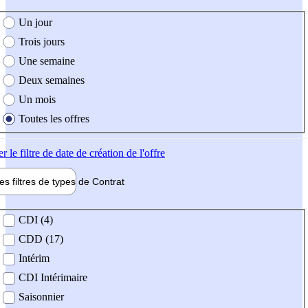
e création de l'offre
Un jour
Trois jours
Une semaine
Deux semaines
Un mois
Toutes les offres
er
le filtre de date de création de l'offre
les filtres de types de
Contrat
de contrat
CDI (4)
CDD (17)
Intérim
CDI Intérimaire
Saisonnier