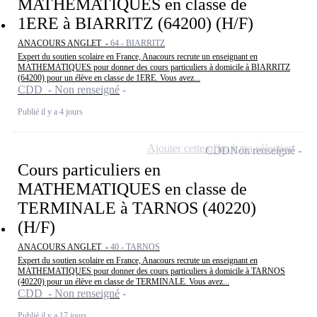
MATHEMATIQUES en classe de
1ERE à BIARRITZ (64200) (H/F)
ANACOURS ANGLET -
64 - BIARRITZ
Expert du soutien scolaire en France, Anacours recrute un enseignant en
MATHEMATIQUES pour donner des cours particuliers à domicile à BIARRITZ
(64200) pour un élève en classe de 1ERE. Vous avez...
CDD - Non renseigné
Publié il y a 4 jours
Ajouter cette offre à ma sélection
CDD
Non renseigné
Cours particuliers en
MATHEMATIQUES en classe de
TERMINALE à TARNOS (40220)
(H/F)
ANACOURS ANGLET -
40 - TARNOS
Expert du soutien scolaire en France, Anacours recrute un enseignant en
MATHEMATIQUES pour donner des cours particuliers à domicile à TARNOS
(40220) pour un élève en classe de TERMINALE. Vous avez...
CDD - Non renseigné
Publié il y a 17 jours