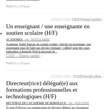
Publié il y a 16 jours
Ajouter cette offre à ma sélection
CDD
Temps partiel
Un enseignant / une enseignante en
soutien scolaire (H/F)
ACADOMIA -
64 - MOUGUERRE
Acadomia, leader français du soutien scolaire, cherche un enseignant / une
enseignante pour de l'aide aux devoirs (primaire / collège) pour des cours
particuliers à domicile (d'où la nécessité de...
CDD - Temps partiel
Publié il y a 16 jours
Ajouter cette offre à ma sélection
CDD
Temps plein
Directeur(rice) délégué(e) aux
formations professionnelles et
technologiques (H/F)
RECTORAT DE L'ACADEMIE DE BORDEAUX -
64 - BAYONNE
Il s'agit d'effectuer un remplacement de directeur délégué aux formations