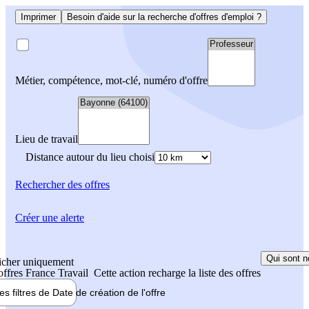
Imprimer
Besoin d'aide sur la recherche d'offres d'emploi ?
Métier, compétence, mot-clé, numéro d'offre
Lieu de travail
Distance autour du lieu choisi
Rechercher
des offres
Créer une alerte
Qui sont n
icher uniquement
 offres France Travail
Cette action recharge la liste des offres
les filtres de
Date de création
de l'offre