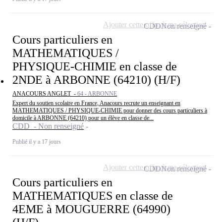
Ajouter cette offre à ma sélection
CDD
Non renseigné
Cours particuliers en
MATHEMATIQUES /
PHYSIQUE-CHIMIE en classe de
2NDE à ARBONNE (64210) (H/F)
ANACOURS ANGLET -
64 - ARBONNE
Expert du soutien scolaire en France, Anacours recrute un enseignant en
MATHEMATIQUES / PHYSIQUE-CHIMIE pour donner des cours particuliers à
domicile à ARBONNE (64210) pour un élève en classe de...
CDD - Non renseigné
Publié il y a 17 jours
Ajouter cette offre à ma sélection
CDD
Non renseigné
Cours particuliers en
MATHEMATIQUES en classe de
4EME à MOUGUERRE (64990)