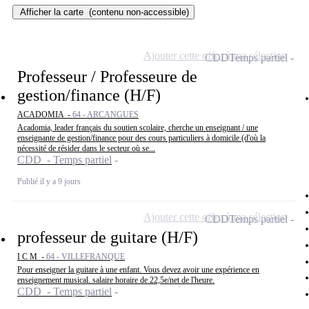
Afficher la carte
(contenu non-accessible)
Ajouter cette offre à ma sélection
CDD
Temps partiel
Professeur / Professeure de
gestion/finance (H/F)
ACADOMIA -
64 - ARCANGUES
Acadomia, leader français du soutien scolaire, cherche un enseignant / une
enseignante de gestion/finance pour des cours particuliers à domicile (d'où la
nécessité de résider dans le secteur où se...
CDD - Temps partiel
Publié il y a 9 jours
Ajouter cette offre à ma sélection
CDD
Temps partiel
professeur de guitare (H/F)
I C M -
64 - VILLEFRANQUE
Pour enseigner la guitare à une enfant. Vous devez avoir une expérience en
enseignement musical. salaire horaire de 22,5e/net de l'heure.
CDD - Temps partiel