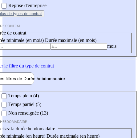
Reprise d'entreprise
plus
de types de contrat
 DE CONTRAT
ée de contrat
ée minimale (en mois)
Durée maximale (en mois)
mois
er
le filtre du type de contrat
les filtres de
Durée hebdo
madaire
 hebdomadaire
Temps plein (4)
Temps partiel (5)
Non renseignée (13)
 HEBDOMADAIRE
cisez la durée hebdomadaire :
ée minimale (en heure)
Durée maximale (en heure)