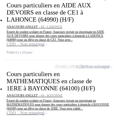
Cours particuliers en AIDE AUX
DEVOIRS en classe de CE1 à
LAHONCE (64990) (H/F)
ANACOURS ANGLET -
64 - LAHONCE
Expert du soutien scolaire en France, Anacours recrute un enseignant en AIDE
AUX DEVOIRS pour donner des cours particuliers à domicile à LAHONCE
(64990) pour un élève en classe de CE1. Vous avez...
CDD - Non renseigné
Publié il y a 24 jours
Ajouter cette offre à ma sélection
CDD
Non renseigné
Cours particuliers en
MATHEMATIQUES en classe de
1ERE à BAYONNE (64100) (H/F)
ANACOURS ANGLET -
64 - BAYONNE
Expert du soutien scolaire en France, Anacours recrute un enseignant en
MATHEMATIQUES pour donner des cours particuliers à domicile à BAYONNE
(64100) pour un élève en classe de 1ERE. Vous avez validé...
CDD - Non renseigné