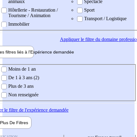
animaux
Spectacle
Hôtellerie - Restauration /
Sport
Tourisme / Animation
Transport / Logistique
Immobilier
Appliquer
le filtre du domaine professi
es filtres liés à l'
Expérience
demandée
ience demandée
Moins de 1 an
De 1 à 3 ans (2)
Plus de 3 ans
Non renseignée
er
le filtre de l'expérience demandée
Plus De
Filtres