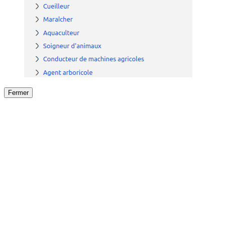
Fermer
Fermer
le détail de l'offre
/
Offre
sur
Offre précéden