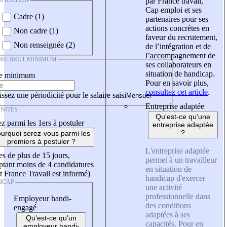
IFICATION
par France travail,
Cap emploi et ses
Cadre (1)
partenaires pour ses
actions concrètes en
Non cadre (1)
faveur du recrutement,
Non renseignée (2)
de l’intégration et de
l’accompagnement de
IRE BRUT MINIMUM
ses collaborateurs en
situation de handicap.
re minimum
Pour en savoir plus,
consultez cet article
.
ssez une périodicité pour le salaire saisi
Entreprise adaptée
NITÉS
Qu'est-ce qu'une
z parmi les 1ers à postuler
entreprise adaptée
?
urquoi serez-vous parmi les
premiers à postuler ?
L'entreprise adaptée
es de plus de 15 jours,
permet à un travailleur
tant moins de 4 candidatures
en situation de
t France Travail est informé)
handicap d'exercer
ICAP
une activité
professionnelle dans
Employeur handi-
des conditions
engagé
adaptées à ses
Qu'est-ce qu'un
capacités. Pour en
employeur handi-