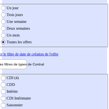
e création de l'offre
Un jour
Trois jours
Une semaine
Deux semaines
Un mois
Toutes les offres
er
le filtre de date de création de l'offre
les filtres de types de
Contrat
de contrat
CDI (4)
CDD
Intérim
CDI Intérimaire
Saisonnier