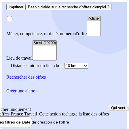
Imprimer
Besoin d'aide sur la recherche d'offres d'emploi ?
Métier, compétence, mot-clé, numéro d'offre
Lieu de travail
Distance autour du lieu choisi
Rechercher
des offres
Créer une alerte
Qui sont n
icher uniquement
 offres France Travail
Cette action recharge la liste des offres
les filtres de
Date de création
de l'offre