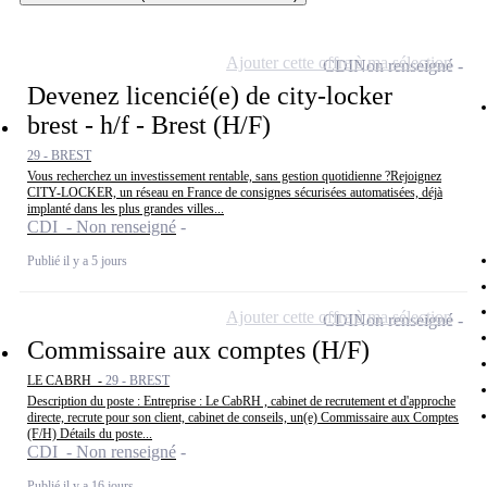
Ajouter cette offre à ma sélection
CDI
Non renseigné
Devenez licencié(e) de city-locker
brest - h/f - Brest (H/F)
29 - BREST
Vous recherchez un investissement rentable, sans gestion quotidienne ?Rejoignez
CITY-LOCKER, un réseau en France de consignes sécurisées automatisées, déjà
implanté dans les plus grandes villes...
CDI - Non renseigné
Publié il y a 5 jours
Ajouter cette offre à ma sélection
CDI
Non renseigné
Commissaire aux comptes (H/F)
LE CABRH -
29 - BREST
Description du poste : Entreprise : Le CabRH , cabinet de recrutement et d'approche
directe, recrute pour son client, cabinet de conseils, un(e) Commissaire aux Comptes
(F/H) Détails du poste...
CDI - Non renseigné
Publié il y a 16 jours