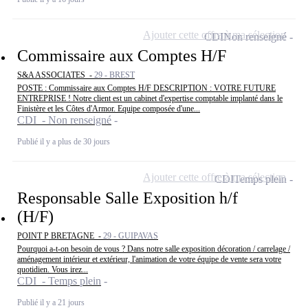
Ajouter cette offre à ma sélection
CDI
Non renseigné
Commissaire aux Comptes H/F
S&A ASSOCIATES -
29 - BREST
POSTE : Commissaire aux Comptes H/F DESCRIPTION : VOTRE FUTURE
ENTREPRISE ! Notre client est un cabinet d'expertise comptable implanté dans le
Finistère et les Côtes d'Armor. Equipe composée d'une...
CDI - Non renseigné
Publié il y a plus de 30 jours
Ajouter cette offre à ma sélection
CDI
Temps plein
Responsable Salle Exposition h/f
(H/F)
POINT P BRETAGNE -
29 - GUIPAVAS
Pourquoi a-t-on besoin de vous ? Dans notre salle exposition décoration / carrelage /
aménagement intérieur et extérieur, l'animation de votre équipe de vente sera votre
quotidien. Vous irez...
CDI - Temps plein
Publié il y a 21 jours