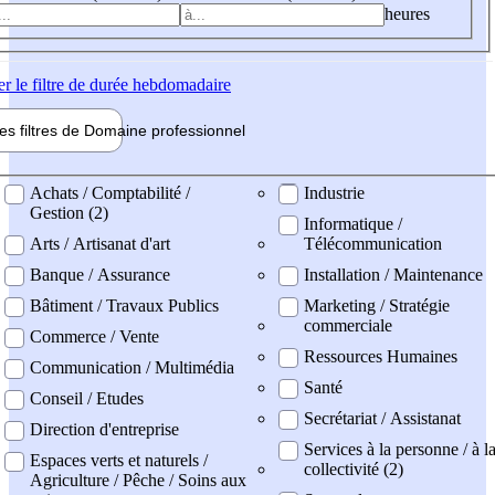
heures
er
le filtre de durée hebdomadaire
les filtres de
Domaine pro
fessionnel
ne professionel
Achats / Comptabilité /
Industrie
Gestion (2)
Informatique /
Arts / Artisanat d'art
Télécommunication
Banque / Assurance
Installation / Maintenance
Bâtiment / Travaux Publics
Marketing / Stratégie
commerciale
Commerce / Vente
Ressources Humaines
Communication / Multimédia
Santé
Conseil / Etudes
Secrétariat / Assistanat
Direction d'entreprise
Services à la personne / à l
Espaces verts et naturels /
collectivité (2)
Agriculture / Pêche / Soins aux