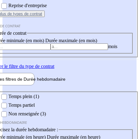
Reprise d'entreprise
plus
de types de contrat
 DE CONTRAT
ée de contrat
ée minimale (en mois)
Durée maximale (en mois)
mois
er
le filtre du type de contrat
les filtres de
Durée hebdo
madaire
 hebdomadaire
Temps plein (1)
Temps partiel
Non renseignée (3)
 HEBDOMADAIRE
cisez la durée hebdomadaire :
ée minimale (en heure)
Durée maximale (en heure)