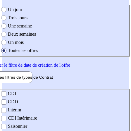
e création de l'offre
Un jour
Trois jours
Une semaine
Deux semaines
Un mois
Toutes les offres
er
le filtre de date de création de l'offre
les filtres de types de
Contrat
de contrat
CDI
CDD
Intérim
CDI Intérimaire
Saisonnier