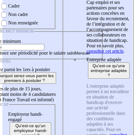
Cap emploi et ses
Cadre
partenaires pour ses
actions concrètes en
Non cadre
faveur du recrutement,
Non renseignée
de l’intégration et de
l’accompagnement de
IRE BRUT MINIMUM
ses collaborateurs en
situation de handicap.
re minimum
Pour en savoir plus,
consultez cet article
.
ssez une périodicité pour le salaire saisi
Entreprise adaptée
NITÉS
Qu'est-ce qu'une
z parmi les 1ers à postuler
entreprise adaptée
?
urquoi serez-vous parmi les
premiers à postuler ?
L'entreprise adaptée
es de plus de 15 jours,
permet à un travailleur
tant moins de 4 candidatures
en situation de
t France Travail est informé)
handicap d'exercer
ICAP
une activité
professionnelle dans
Employeur handi-
des conditions
engagé
adaptées à ses
Qu'est-ce qu'un
capacités. Pour en
employeur handi-
savoir plus,
consultez