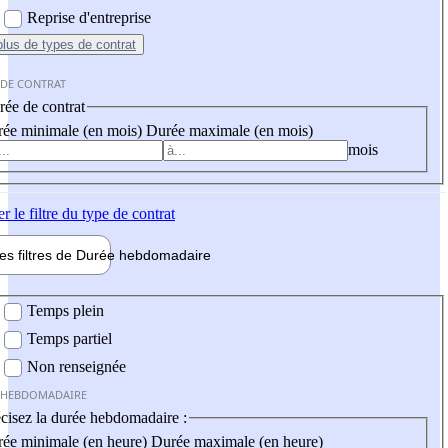
Reprise d'entreprise
plus
de types de contrat
 DE CONTRAT
ée de contrat
ée minimale (en mois)
Durée maximale (en mois)
mois
er
le filtre du type de contrat
les filtres de
Durée hebdo
madaire
 hebdomadaire
Temps plein
Temps partiel
Non renseignée
 HEBDOMADAIRE
cisez la durée hebdomadaire :
ée minimale (en heure)
Durée maximale (en heure)