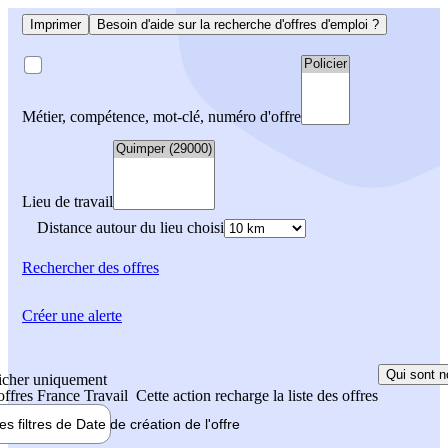
Imprimer
Besoin d'aide sur la recherche d'offres d'emploi ?
Métier, compétence, mot-clé, numéro d'offre
Lieu de travail
Distance autour du lieu choisi
Rechercher
des offres
Créer une alerte
Qui sont n
icher uniquement
 offres France Travail
Cette action recharge la liste des offres
les filtres de
Date de création
de l'offre