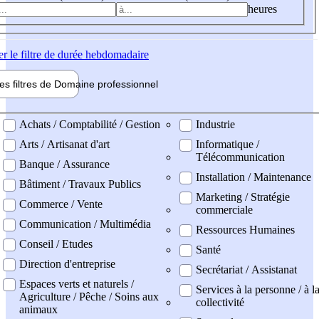
heures
er
le filtre de durée hebdomadaire
les filtres de
Domaine pro
fessionnel
ne professionel
Achats / Comptabilité / Gestion
Industrie
Arts / Artisanat d'art
Informatique /
Télécommunication
Banque / Assurance
Installation / Maintenance
Bâtiment / Travaux Publics
Marketing / Stratégie
Commerce / Vente
commerciale
Communication / Multimédia
Ressources Humaines
Conseil / Etudes
Santé
Direction d'entreprise
Secrétariat / Assistanat
Espaces verts et naturels /
Services à la personne / à l
Agriculture / Pêche / Soins aux
collectivité
animaux