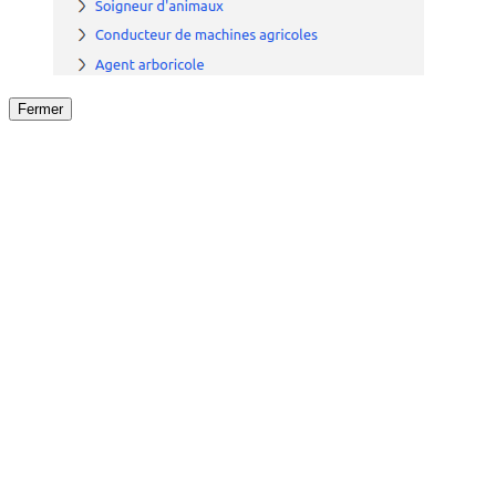
Fermer
Fermer
le détail de l'offre
/
Offre
sur
Offre précéden