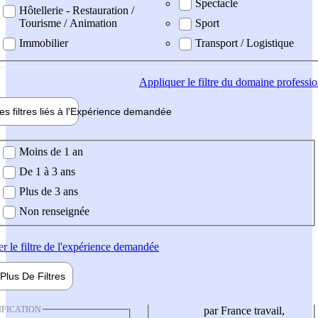
Spectacle
Hôtellerie - Restauration /
Tourisme / Animation
Sport
Immobilier
Transport / Logistique
Appliquer
le filtre du domaine professi
es filtres liés à l'
Expérience
demandée
ience demandée
Moins de 1 an
De 1 à 3 ans
Plus de 3 ans
Non renseignée
er
le filtre de l'expérience demandée
Plus De
Filtres
IFICATION
par France travail,