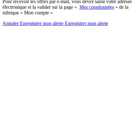
Pour recevoir les offres par e-mail, vous devez saisir votre adresse
électronique et la valider sur la page «
Mes coordonnées
» de la
rubrique « Mon compte »
Annuler
Enregistrer mon alerte
Enregistrer
mon alerte