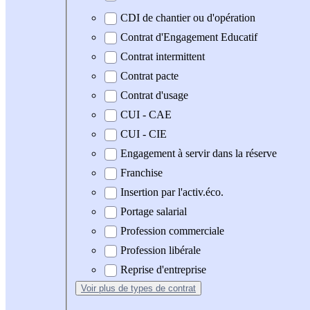
CDI de chantier ou d'opération
Contrat d'Engagement Educatif
Contrat intermittent
Contrat pacte
Contrat d'usage
CUI - CAE
CUI - CIE
Engagement à servir dans la réserve
Franchise
Insertion par l'activ.éco.
Portage salarial
Profession commerciale
Profession libérale
Reprise d'entreprise
Voir plus
de types de contrat