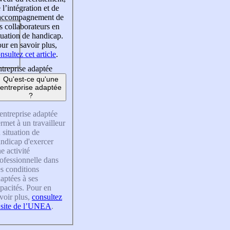
 l’intégration et de
’accompagnement de
s collaborateurs en
tuation de handicap.
ur en savoir plus,
nsultez cet article
.
treprise adaptée
Qu'est-ce qu'une
entreprise adaptée
?
entreprise adaptée
rmet à un travailleur
 situation de
ndicap d'exercer
e activité
ofessionnelle dans
s conditions
aptées à ses
pacités. Pour en
voir plus,
consultez
 site de l’UNEA
.