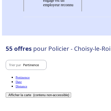
engagé est un
employeur reconnu
55 offres
pour Policier - Choisy-le-Ro
Trier par
Pertinence
Pertinence
Date
Distance
Afficher la carte
(contenu non-accessible)