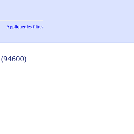
Appliquer
les filtres
i (94600)