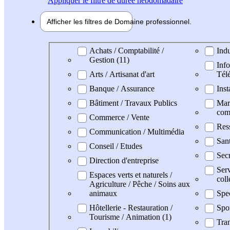
Appliquer
le filtre de durée hebdomadaire
Afficher les filtres de
Domaine pro
fessionnel
Domaine professionel
Achats / Comptabilité /
Indu
Gestion (11)
Info
Arts / Artisanat d'art
Tél
Banque / Assurance
Inst
Bâtiment / Travaux Publics
Mark
com
Commerce / Vente
Res
Communication / Multimédia
San
Conseil / Etudes
Secr
Direction d'entreprise
Serv
Espaces verts et naturels /
coll
Agriculture / Pêche / Soins aux
animaux
Spe
Hôtellerie - Restauration /
Spo
Tourisme / Animation (1)
Tran