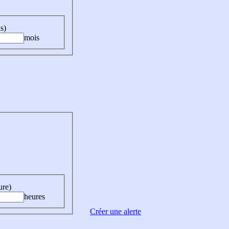
s)
mois
ure)
heures
Créer une alerte