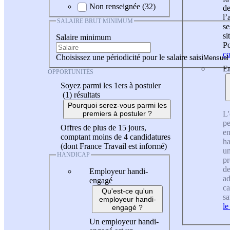
Non renseignée (32)
de
l
SALAIRE BRUT MINIMUM
se
si
Salaire minimum
Po
co
Choisissez une périodicité pour le salaire saisi
En
OPPORTUNITÉS
Soyez parmi les 1ers à postuler
(1)
résultats
Pourquoi serez-vous parmi les
L'
premiers à postuler ?
pe
Offres de plus de 15 jours,
en
comptant moins de 4 candidatures
ha
(dont France Travail est informé)
un
HANDICAP
pr
de
Employeur handi-
ad
engagé
ca
Qu'est-ce qu'un
sa
employeur handi-
le
engagé ?
Un employeur handi-