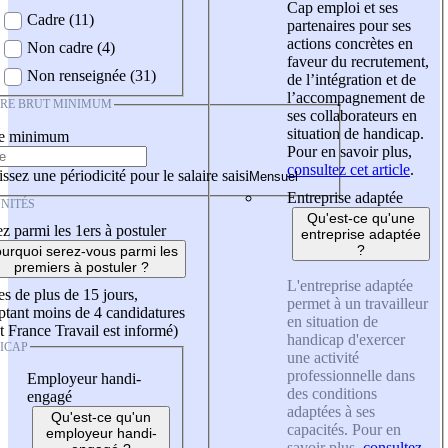
Cap emploi et ses
Cadre (11)
partenaires pour ses
actions concrètes en
Non cadre (4)
faveur du recrutement,
Non renseignée (31)
de l’intégration et de
l’accompagnement de
IRE BRUT MINIMUM
ses collaborateurs en
situation de handicap.
re minimum
Pour en savoir plus,
consultez cet article
.
ssez une périodicité pour le salaire saisi
Entreprise adaptée
NITÉS
Qu'est-ce qu'une
z parmi les 1ers à postuler
entreprise adaptée
?
urquoi serez-vous parmi les
premiers à postuler ?
L'entreprise adaptée
es de plus de 15 jours,
permet à un travailleur
tant moins de 4 candidatures
en situation de
t France Travail est informé)
handicap d'exercer
ICAP
une activité
professionnelle dans
Employeur handi-
des conditions
engagé
adaptées à ses
Qu'est-ce qu'un
capacités. Pour en
employeur handi-
savoir plus,
consultez