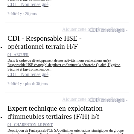
CDI - Non renseigné
Publié il y a 26 jours
Ajouter cette offre à ma sélection
CDI
Non renseigné
CDI - Responsable HSE -
opérationnel terrain H/F
94 - ARCUEIL
Dans le cadre du développement de nos activités, nous recherchons un(e)
Responsable HSE chargé(e) de piloter et d'animer la démarche Qualité, Hygiène,
Sécurité et Environnement de...
CDI - Non renseigné
Publié il y a plus de 30 jours
Ajouter cette offre à ma sélection
CDI
Non renseigné
Expert technique en exploitation
d'immeubles tertiaires (F/H) h/f
94 - CHARENTON-LE-PONT
Description de l'entrepriseBPCE SA définit les orientations stratégiques du groupe