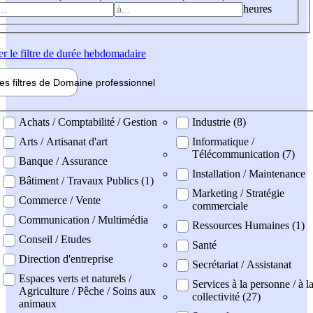
heures
er
le filtre de durée hebdomadaire
les filtres de
Domaine pro
fessionnel
ne professionel
Achats / Comptabilité / Gestion
Industrie (8)
Arts / Artisanat d'art
Informatique /
Télécommunication (7)
Banque / Assurance
Installation / Maintenance
Bâtiment / Travaux Publics (1)
Marketing / Stratégie
Commerce / Vente
commerciale
Communication / Multimédia
Ressources Humaines (1)
Conseil / Etudes
Santé
Direction d'entreprise
Secrétariat / Assistanat
Espaces verts et naturels /
Services à la personne / à l
Agriculture / Pêche / Soins aux
collectivité (27)
animaux