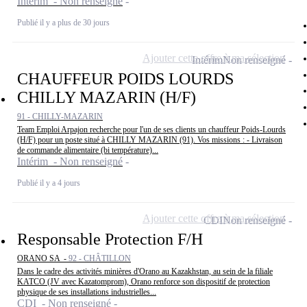
Intérim - Non renseigné
Publié il y a plus de 30 jours
Ajouter cette offre à ma sélection
Intérim
Non renseigné
CHAUFFEUR POIDS LOURDS
CHILLY MAZARIN (H/F)
91 - CHILLY-MAZARIN
Team Emploi Arpajon recherche pour l'un de ses clients un chauffeur Poids-Lourds
(H/F) pour un poste situé à CHILLY MAZARIN (91). Vos missions : - Livraison
de commande alimentaire (bi température)...
Intérim - Non renseigné
Publié il y a 4 jours
Ajouter cette offre à ma sélection
CDI
Non renseigné
Responsable Protection F/H
ORANO SA -
92 - CHÂTILLON
Dans le cadre des activités minières d'Orano au Kazakhstan, au sein de la filiale
KATCO (JV avec Kazatomprom), Orano renforce son dispositif de protection
physique de ses installations industrielles...
CDI - Non renseigné