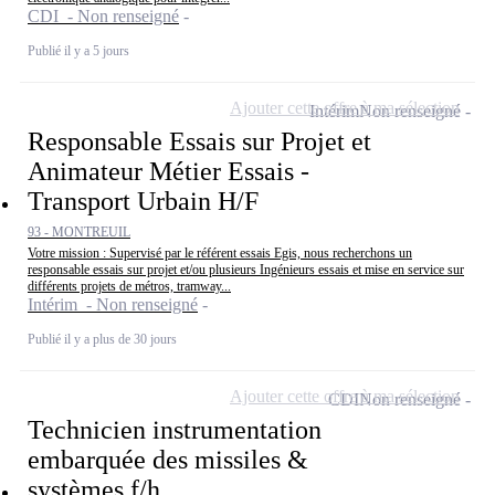
CDI - Non renseigné
Publié il y a 5 jours
Ajouter cette offre à ma sélection
Intérim
Non renseigné
Responsable Essais sur Projet et
Animateur Métier Essais -
Transport Urbain H/F
93 - MONTREUIL
Votre mission : Supervisé par le référent essais Egis, nous recherchons un
responsable essais sur projet et/ou plusieurs Ingénieurs essais et mise en service sur
différents projets de métros, tramway...
Intérim - Non renseigné
Publié il y a plus de 30 jours
Ajouter cette offre à ma sélection
CDI
Non renseigné
Technicien instrumentation
embarquée des missiles &
systèmes f/h