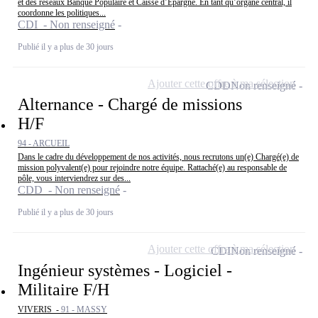
et des réseaux Banque Populaire et Caisse d’Epargne. En tant qu’organe central, il
coordonne les politiques...
CDI - Non renseigné
Publié il y a plus de 30 jours
Ajouter cette offre à ma sélection
CDD
Non renseigné
Alternance - Chargé de missions
H/F
94 - ARCUEIL
Dans le cadre du développement de nos activités, nous recrutons un(e) Chargé(e) de
mission polyvalent(e) pour rejoindre notre équipe. Rattaché(e) au responsable de
pôle, vous interviendrez sur des...
CDD - Non renseigné
Publié il y a plus de 30 jours
Ajouter cette offre à ma sélection
CDI
Non renseigné
Ingénieur systèmes - Logiciel -
Militaire F/H
VIVERIS -
91 - MASSY