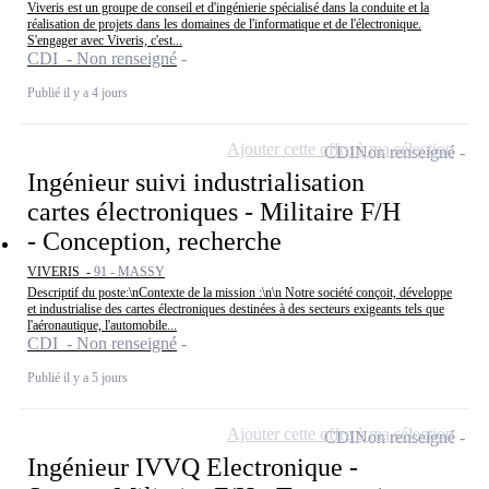
Viveris est un groupe de conseil et d'ingénierie spécialisé dans la conduite et la
réalisation de projets dans les domaines de l'informatique et de l'électronique.
S'engager avec Viveris, c'est...
CDI - Non renseigné
Publié il y a 4 jours
Ajouter cette offre à ma sélection
CDI
Non renseigné
Ingénieur suivi industrialisation
cartes électroniques - Militaire F/H
- Conception, recherche
VIVERIS -
91 - MASSY
Descriptif du poste:\nContexte de la mission :\n\n Notre société conçoit, développe
et industrialise des cartes électroniques destinées à des secteurs exigeants tels que
l'aéronautique, l'automobile...
CDI - Non renseigné
Publié il y a 5 jours
Ajouter cette offre à ma sélection
CDI
Non renseigné
Ingénieur IVVQ Electronique -