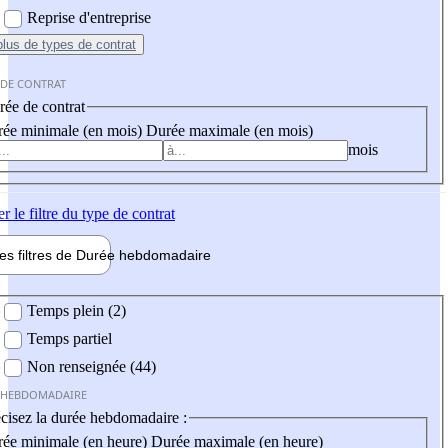
Reprise d'entreprise
plus
de types de contrat
 DE CONTRAT
ée de contrat
ée minimale (en mois)
Durée maximale (en mois)
mois
er
le filtre du type de contrat
les filtres de
Durée hebdo
madaire
 hebdomadaire
Temps plein (2)
Temps partiel
Non renseignée (44)
 HEBDOMADAIRE
cisez la durée hebdomadaire :
ée minimale (en heure)
Durée maximale (en heure)