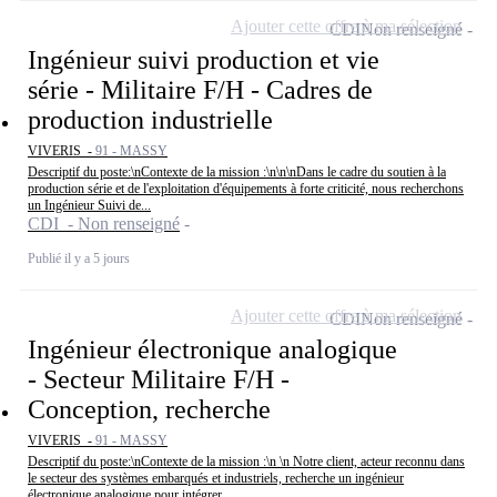
Ajouter cette offre à ma sélection
CDI
Non renseigné
Ingénieur suivi production et vie
série - Militaire F/H - Cadres de
production industrielle
VIVERIS -
91 - MASSY
Descriptif du poste:\nContexte de la mission :\n\n\nDans le cadre du soutien à la
production série et de l'exploitation d'équipements à forte criticité, nous recherchons
un Ingénieur Suivi de...
CDI - Non renseigné
Publié il y a 5 jours
Ajouter cette offre à ma sélection
CDI
Non renseigné
Ingénieur électronique analogique
- Secteur Militaire F/H -
Conception, recherche
VIVERIS -
91 - MASSY
Descriptif du poste:\nContexte de la mission :\n \n Notre client, acteur reconnu dans
le secteur des systèmes embarqués et industriels, recherche un ingénieur
électronique analogique pour intégrer...