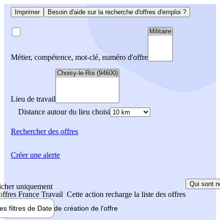
Imprimer
Besoin d'aide sur la recherche d'offres d'emploi ?
Métier, compétence, mot-clé, numéro d'offre
Lieu de travail
Distance autour du lieu choisi
Rechercher
des offres
Créer une alerte
Qui sont n
icher uniquement
 offres France Travail
Cette action recharge la liste des offres
les filtres de
Date de création
de l'offre