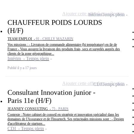
Ajouter cette offre à ma sélection
Intérim
Temps plein
CHAUFFEUR POIDS LOURDS
(H/F)
TEAM EMPLOI -
91 - CHILLY MAZARIN
Vos missions : - Livraison de commande alimentaire (bi température) en ile de
France - Vous assurez la livraison des produits frais, secs et surgelés auprès des
clients de la zone géographique...
Intérim - Temps plein
Publié il y a 17 jours
Ajouter cette offre à ma sélection
CDI
Temps plein
Consultant Innovation junior -
Paris 11e (H/F)
JEANNEY CONSULTING -
75 - PARIS
Contexte : Notre cabinet de conseil en stratégie et innovation spécialisé dans les
domaines de l'Assurance et de l'Insurtech. Ses principales missions sont : - Design
d'accélérateur de startups...
CDI - Temps plein