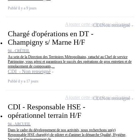
Publié il y a 9 jours
Ajouter cette offre à ma sélection
CDI
Non renseigné
Chargé d'opérations en DT -
Champigny s/ Marne H/F
94 - CRÉTEIL
Au sein de la Direction des Territoires Métropolitains, rattaché au Chef de service
Patrimoine, vous gérez et garantissez le succès des opérations de gros entretien et de
remplacement de composants,...
CDI - Non renseigné
Publié il y a 17 jours
Ajouter cette offre à ma sélection
CDI
Non renseigné
CDI - Responsable HSE -
opérationnel terrain H/F
94 - ARCUEIL
Dans le cadre du développement de nos activités, nous recherchons un(e)
Responsable HSE chargé(e) de piloter et d'animer la démarche Qualité, Hygiène,
Sécurité et Environnement de...