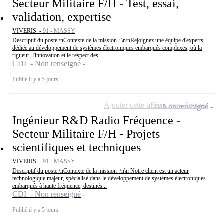
Secteur Militaire F/H - Test, essai,
validation, expertise
VIVERIS -
91 - MASSY
Descriptif du poste:\nContexte de la mission : \n\nRejoignez une équipe d'experts
dédiée au développement de systèmes électroniques embarqués complexes, où la
rigueur, l'innovation et le respect des...
CDI - Non renseigné
Publié il y a 5 jours
Ajouter cette offre à ma sélection
CDI
Non renseigné
Ingénieur R&D Radio Fréquence -
Secteur Militaire F/H - Projets
scientifiques et techniques
VIVERIS -
91 - MASSY
Descriptif du poste:\nContexte de la mission :\n\n Notre client est un acteur
technologique majeur, spécialisé dans le développement de systèmes électroniques
embarqués à haute fréquence, destinés...
CDI - Non renseigné
Publié il y a 5 jours