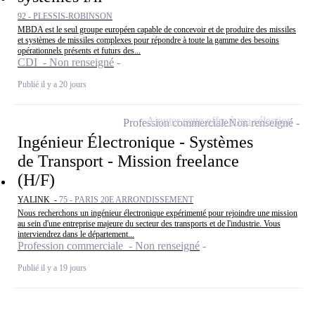
92 - PLESSIS-ROBINSON
MBDA est le seul groupe européen capable de concevoir et de produire des missiles
et systèmes de missiles complexes pour répondre à toute la gamme des besoins
opérationnels présents et futurs des...
CDI - Non renseigné
Publié il y a 20 jours
Ajouter cette offre à ma sélection
Profession commerciale
Non renseigné
Ingénieur Électronique - Systèmes
de Transport - Mission freelance
(H/F)
YALINK -
75 - PARIS 20E ARRONDISSEMENT
Nous recherchons un ingénieur électronique expérimenté pour rejoindre une mission
au sein d'une entreprise majeure du secteur des transports et de l'industrie. Vous
interviendrez dans le département...
Profession commerciale - Non renseigné
Publié il y a 19 jours