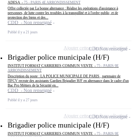
ADESA -
75 - PARIS 4E ARRONDISSEMENT
Offre collectée par La bonne alternance : Réalise les opérations d'assistance à
personnes, de lutte contre les troubles à la tranquillité et à l'ordre public, et de
protection des biens et des...
CDD - Non renseigné
Publié il y a 21 jours
Ajouter cette offre à ma sélection
CDD
Non renseigné
Brigadier police municipale (H/F)
INSTITUT FORMAT CARRIERES COMMUN VENTE -
75 - PARIS 9E
ARRONDISSEMENT
Description du poste : LA POLICE MUNICIPALE DE PARIS , partenaire de
l'IFCV recrute des assistants Gardien Brigadier H/F en alternance dans le cadre d'un
Bac Pro Métiers de la Sécurité en...
CDD - Non renseigné
Publié il y a 27 jours
Ajouter cette offre à ma sélection
CDD
Non renseigné
Brigadier police municipale (H/F)
INSTITUT FORMAT CARRIERES COMMUN VENTE -
75 - PARIS 9E