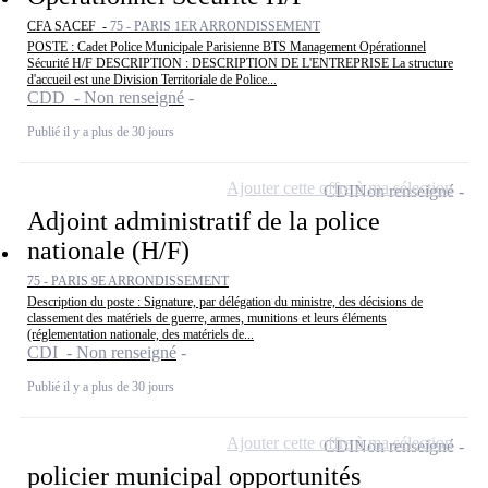
CFA SACEF -
75 - PARIS 1ER ARRONDISSEMENT
POSTE : Cadet Police Municipale Parisienne BTS Management Opérationnel
Sécurité H/F DESCRIPTION : DESCRIPTION DE L'ENTREPRISE La structure
d'accueil est une Division Territoriale de Police...
CDD - Non renseigné
Publié il y a plus de 30 jours
Ajouter cette offre à ma sélection
CDI
Non renseigné
Adjoint administratif de la police
nationale (H/F)
75 - PARIS 9E ARRONDISSEMENT
Description du poste : Signature, par délégation du ministre, des décisions de
classement des matériels de guerre, armes, munitions et leurs éléments
(réglementation nationale, des matériels de...
CDI - Non renseigné
Publié il y a plus de 30 jours
Ajouter cette offre à ma sélection
CDI
Non renseigné
policier municipal opportunités