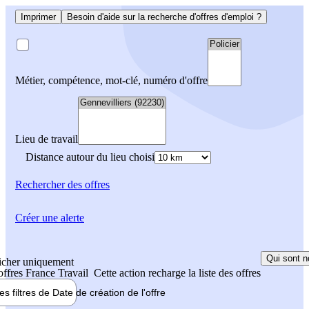
Imprimer
Besoin d'aide sur la recherche d'offres d'emploi ?
Métier, compétence, mot-clé, numéro d'offre
Lieu de travail
Distance autour du lieu choisi
Rechercher
des offres
Créer une alerte
Qui sont n
icher uniquement
 offres France Travail
Cette action recharge la liste des offres
les filtres de
Date de création
de l'offre