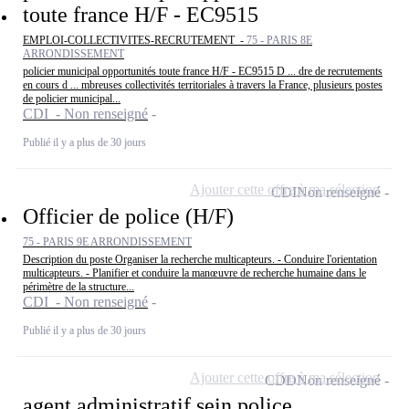
toute france H/F - EC9515
EMPLOI-COLLECTIVITES-RECRUTEMENT -
75 - PARIS 8E
ARRONDISSEMENT
policier municipal opportunités toute france H/F - EC9515 D ... dre de recrutements
en cours d ... mbreuses collectivités territoriales à travers la France, plusieurs postes
de policier municipal...
CDI - Non renseigné
Publié il y a plus de 30 jours
Ajouter cette offre à ma sélection
CDI
Non renseigné
Officier de police (H/F)
75 - PARIS 9E ARRONDISSEMENT
Description du poste Organiser la recherche multicapteurs. - Conduire l'orientation
multicapteurs. - Planifier et conduire la manœuvre de recherche humaine dans le
périmètre de la structure...
CDI - Non renseigné
Publié il y a plus de 30 jours
Ajouter cette offre à ma sélection
CDD
Non renseigné
agent administratif sein police