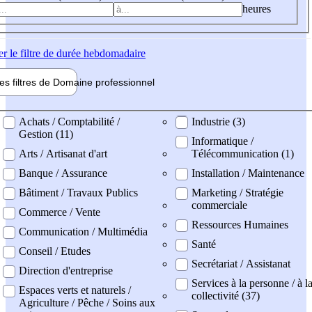
heures
er
le filtre de durée hebdomadaire
les filtres de
Domaine pro
fessionnel
ne professionel
Achats / Comptabilité /
Industrie (3)
Gestion (11)
Informatique /
Arts / Artisanat d'art
Télécommunication (1)
Banque / Assurance
Installation / Maintenance
Bâtiment / Travaux Publics
Marketing / Stratégie
commerciale
Commerce / Vente
Ressources Humaines
Communication / Multimédia
Santé
Conseil / Etudes
Secrétariat / Assistanat
Direction d'entreprise
Services à la personne / à l
Espaces verts et naturels /
collectivité (37)
Agriculture / Pêche / Soins aux