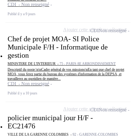
CDI - Non renseigné
Publié il y a 9 jours
Ajouter cette offre à ma sélection
CDI
Non renseigné
Chef de projet MOA- SI Police
Municipale F/H - Informatique de
gestion
MINISTERE DE L'INTERIEUR -
75 - PARIS 8E ARRONDISSEMENT
Descriptif du poste:\n\nCadre général de vos missions\nEn tant que chef de projet
MOA, vous ferez partie du bureau des systèmes d'information de la DEPSA, et
travaillerez au quotidien de manière...
CDI - Non renseigné
Publié il y a 10 jours
Ajouter cette offre à ma sélection
CDI
Non renseigné
policier municipal jour H/F -
EC21476
VILLE DE LA GARENNE COLOMBES -
92 - GARENNE-COLOMBES