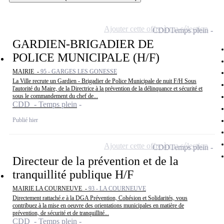
Ajouter cette offre à ma sélection
CDD
Temps plein
GARDIEN-BRIGADIER DE
POLICE MUNICIPALE (H/F)
MAIRIE -
95 - GARGES LES GONESSE
La Ville recrute un Gardien - Brigadier de Police Municipale de nuit F/H Sous
l'autorité du Maire, de la Directrice à la prévention de la délinquance et sécurité et
sous le commandement du chef de...
CDD - Temps plein
Publié hier
Ajouter cette offre à ma sélection
CDD
Temps plein
Directeur de la prévention et de la
tranquillité publique H/F
MAIRIE LA COURNEUVE -
93 - LA COURNEUVE
Directement rattaché.e à la DGA Prévention, Cohésion et Solidarités, vous
contribuez à la mise en oeuvre des orientations municipales en matière de
prévention, de sécurité et de tranquillité...
CDD - Temps plein