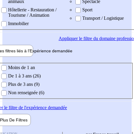
animaux
Spectacle
Hôtellerie - Restauration /
Sport
Tourisme / Animation
Transport / Logistique
Immobilier
Appliquer
le filtre du domaine professi
es filtres liés à l'
Expérience
demandée
ience demandée
Moins de 1 an
De 1 à 3 ans (26)
Plus de 3 ans (9)
Non renseignée (6)
er
le filtre de l'expérience demandée
Plus De
Filtres