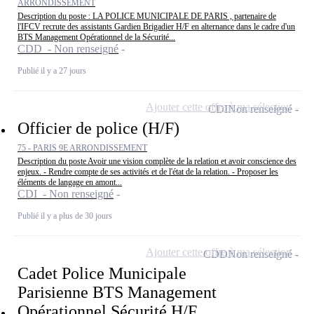
ARRONDISSEMENT
Description du poste : LA POLICE MUNICIPALE DE PARIS , partenaire de
l'IFCV recrute des assistants Gardien Brigadier H/F en alternance dans le cadre d'un
BTS Management Opérationnel de la Sécurité...
CDD - Non renseigné
Publié il y a 27 jours
Ajouter cette offre à ma sélection
CDI
Non renseigné
Officier de police (H/F)
75 - PARIS 9E ARRONDISSEMENT
Description du poste Avoir une vision complète de la relation et avoir conscience des
enjeux. - Rendre compte de ses activités et de l'état de la relation. - Proposer les
éléments de langage en amont...
CDI - Non renseigné
Publié il y a plus de 30 jours
Ajouter cette offre à ma sélection
CDD
Non renseigné
Cadet Police Municipale
Parisienne BTS Management
Opérationnel Sécurité H/F