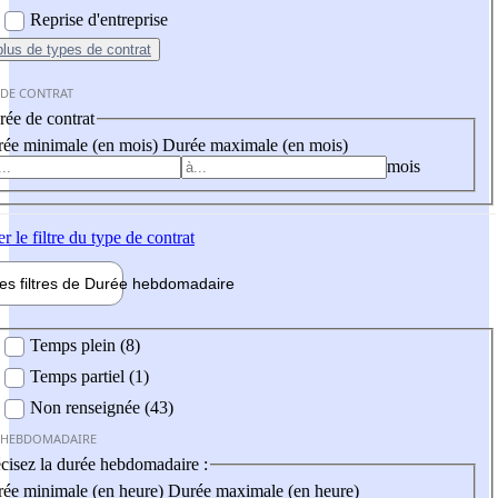
Reprise d'entreprise
plus
de types de contrat
 DE CONTRAT
ée de contrat
ée minimale (en mois)
Durée maximale (en mois)
mois
er
le filtre du type de contrat
les filtres de
Durée hebdo
madaire
 hebdomadaire
Temps plein (8)
Temps partiel (1)
Non renseignée (43)
 HEBDOMADAIRE
cisez la durée hebdomadaire :
ée minimale (en heure)
Durée maximale (en heure)