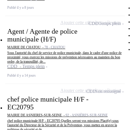
Publié il y a 8 jours
Ajouter cette offre à ma sélection
CDD
Temps plein
Agent / Agente de police
municipale (H/F)
MAIRIE DE CHATOU -
78 - CHATOU
Sous l'autorité du chef de service de police municipale, dans le cadre d'une police de
proximité, vous exercez les missions de prévention nécessaires au maintien du bon
ordre, de la tranquillité, de...
CDD - Temps plein
Publié il y a 14 jours
Ajouter cette offre à ma sélection
CDI
Non renseigné
chef police municipale H/F -
EC20795
MAIRIE DE ASNIERES-SUR-SEINE -
92 - ASNIÈRES-SUR-SEINE
chef police municipale H/F - EC20795 Quelles seront vos missions Placé(e) sous
l'autorité du Directeur de la Sécurité et de la Prévention, vous mettez en œuvre la
politique de sécurité et de...