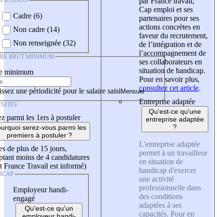
IFICATION
par France travail,
Cap emploi et ses
Cadre (6)
partenaires pour ses
actions concrètes en
Non cadre (14)
faveur du recrutement,
Non renseignée (32)
de l’intégration et de
l’accompagnement de
IRE BRUT MINIMUM
ses collaborateurs en
situation de handicap.
re minimum
Pour en savoir plus,
consultez cet article
.
ssez une périodicité pour le salaire saisi
Entreprise adaptée
NITÉS
Qu'est-ce qu'une
z parmi les 1ers à postuler
entreprise adaptée
?
urquoi serez-vous parmi les
premiers à postuler ?
L'entreprise adaptée
es de plus de 15 jours,
permet à un travailleur
tant moins de 4 candidatures
en situation de
t France Travail est informé)
handicap d'exercer
ICAP
une activité
professionnelle dans
Employeur handi-
des conditions
engagé
adaptées à ses
Qu'est-ce qu'un
capacités. Pour en
employeur handi-