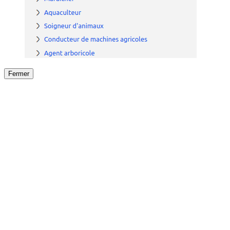
Fermer
Fermer
le détail de l'offre
/
Offre
sur
Offre précéden