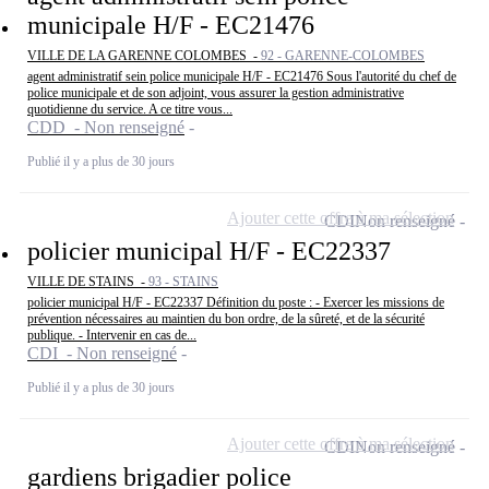
municipale H/F - EC21476
VILLE DE LA GARENNE COLOMBES -
92 - GARENNE-COLOMBES
agent administratif sein police municipale H/F - EC21476 Sous l'autorité du chef de
police municipale et de son adjoint, vous assurer la gestion administrative
quotidienne du service. A ce titre vous...
CDD - Non renseigné
Publié il y a plus de 30 jours
Ajouter cette offre à ma sélection
CDI
Non renseigné
policier municipal H/F - EC22337
VILLE DE STAINS -
93 - STAINS
policier municipal H/F - EC22337 Définition du poste : - Exercer les missions de
prévention nécessaires au maintien du bon ordre, de la sûreté, et de la sécurité
publique. - Intervenir en cas de...
CDI - Non renseigné
Publié il y a plus de 30 jours
Ajouter cette offre à ma sélection
CDI
Non renseigné
gardiens brigadier police