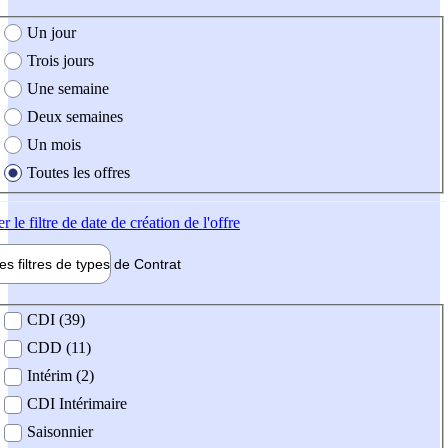
e création de l'offre
Un jour
Trois jours
Une semaine
Deux semaines
Un mois
Toutes les offres
er
le filtre de date de création de l'offre
les filtres de types de
Contrat
de contrat
CDI (39)
CDD (11)
Intérim (2)
CDI Intérimaire
Saisonnier