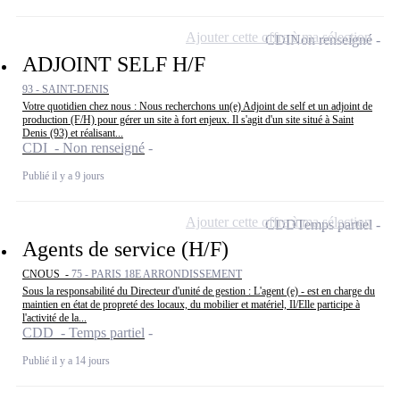
Ajouter cette offre à ma sélection
CDI
Non renseigné
ADJOINT SELF H/F
93 - SAINT-DENIS
Votre quotidien chez nous : Nous recherchons un(e) Adjoint de self et un adjoint de
production (F/H) pour gérer un site à fort enjeux. Il s'agit d'un site situé à Saint
Denis (93) et réalisant...
CDI - Non renseigné
Publié il y a 9 jours
Ajouter cette offre à ma sélection
CDD
Temps partiel
Agents de service (H/F)
CNOUS -
75 - PARIS 18E ARRONDISSEMENT
Sous la responsabilité du Directeur d'unité de gestion : L'agent (e) - est en charge du
maintien en état de propreté des locaux, du mobilier et matériel, Il/Elle participe à
l'activité de la...
CDD - Temps partiel
Publié il y a 14 jours