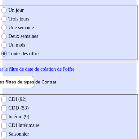
e création de l'offre
Un jour
Trois jours
Une semaine
Deux semaines
Un mois
Toutes les offres
er
le filtre de date de création de l'offre
les filtres de types de
Contrat
de contrat
CDI (92)
CDD (53)
Intérim (9)
CDI Intérimaire
Saisonnier