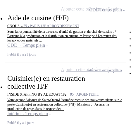
Ajouter cette offre à ma sélection
CDD
Temps plein
Aide de cuisine (H/F)
CNOUS -
75 - PARIS 13E ARRONDISSEMENT
Sous la responsabilité de la directrice d'unité de gestion et du chef de cuisine : *
Participe à la production et la distribution en cuisine. * Participe à l'entretien des
locaux et des matériels ...
CDD - Temps plein
Publié il y a 21 jours
Ajouter cette offre à ma sélection
Intérim
Temps plein
Cuisinier(e) en restauration
collective H/F
INSIDE STAFFING BY ADEQUAT 182 -
95 - ARGENTEUIL
Votre agence Adéquat de Saint-Ouen-L'Aumône recrute des nouveaux talents sur le
poste Cuisinier(e) en restauration collective (F/H). Missions : - Assurer la
production de repas dans le respect des...
Intérim - Temps plein
Publié il y a 4 jours