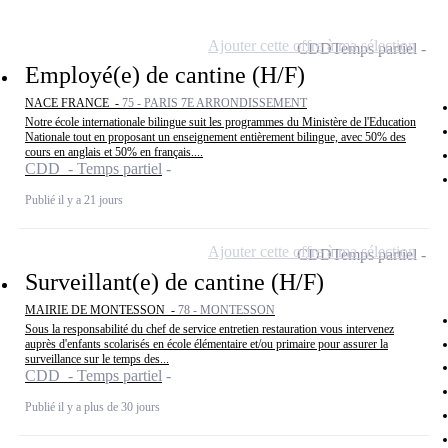
Ajouter cette offre à ma sélection
CDD
Temps partiel
Employé(e) de cantine (H/F)
NACE FRANCE -
75 - PARIS 7E ARRONDISSEMENT
Notre école internationale bilingue suit les programmes du Ministère de l'Education
Nationale tout en proposant un enseignement entièrement bilingue, avec 50% des
cours en anglais et 50% en français....
CDD - Temps partiel
Publié il y a 21 jours
Ajouter cette offre à ma sélection
CDD
Temps partiel
Surveillant(e) de cantine (H/F)
MAIRIE DE MONTESSON -
78 - MONTESSON
Sous la responsabilité du chef de service entretien restauration vous intervenez
auprès d'enfants scolarisés en école élémentaire et/ou primaire pour assurer la
surveillance sur le temps des...
CDD - Temps partiel
Publié il y a plus de 30 jours