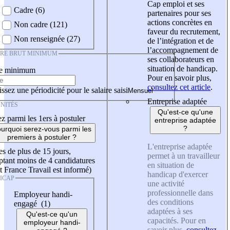
Cap emploi et ses
Cadre (6)
partenaires pour ses
actions concrètes en
Non cadre (121)
faveur du recrutement,
Non renseignée (27)
de l’intégration et de
l’accompagnement de
IRE BRUT MINIMUM
ses collaborateurs en
situation de handicap.
re minimum
Pour en savoir plus,
consultez cet article
.
ssez une périodicité pour le salaire saisi
Entreprise adaptée
NITÉS
Qu'est-ce qu'une
z parmi les 1ers à postuler
entreprise adaptée
?
urquoi serez-vous parmi les
premiers à postuler ?
L'entreprise adaptée
es de plus de 15 jours,
permet à un travailleur
tant moins de 4 candidatures
en situation de
t France Travail est informé)
handicap d'exercer
ICAP
une activité
professionnelle dans
Employeur handi-
des conditions
engagé (1)
adaptées à ses
Qu'est-ce qu'un
capacités. Pour en
employeur handi-
savoir plus,
consultez