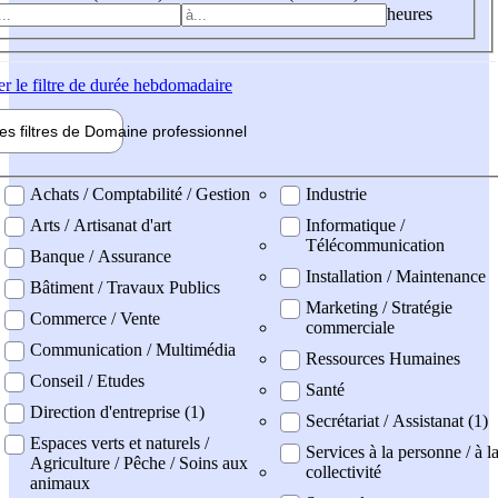
heures
er
le filtre de durée hebdomadaire
les filtres de
Domaine pro
fessionnel
ne professionel
Achats / Comptabilité / Gestion
Industrie
Arts / Artisanat d'art
Informatique /
Télécommunication
Banque / Assurance
Installation / Maintenance
Bâtiment / Travaux Publics
Marketing / Stratégie
Commerce / Vente
commerciale
Communication / Multimédia
Ressources Humaines
Conseil / Etudes
Santé
Direction d'entreprise (1)
Secrétariat / Assistanat (1)
Espaces verts et naturels /
Services à la personne / à l
Agriculture / Pêche / Soins aux
collectivité
animaux