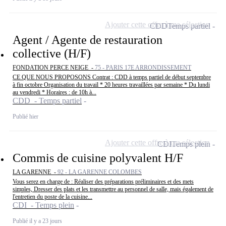
Ajouter cette offre à ma sélection
CDD
Temps partiel
Agent / Agente de restauration
collective (H/F)
FONDATION PERCE NEIGE -
75 - PARIS 17E ARRONDISSEMENT
CE QUE NOUS PROPOSONS Contrat : CDD à temps partiel de début septembre
à fin octobre Organisation du travail * 20 heures travaillées par semaine * Du lundi
au vendredi * Horaires : de 10h à...
CDD - Temps partiel
Publié hier
Ajouter cette offre à ma sélection
CDI
Temps plein
Commis de cuisine polyvalent H/F
LA GARENNE -
92 - LA GARENNE COLOMBES
Vous serez en charge de : Réaliser des préparations préliminaires et des mets
simples, Dresser des plats et les transmettre au personnel de salle, mais également de
l'entretien du poste de la cuisine...
CDI - Temps plein
Publié il y a 23 jours