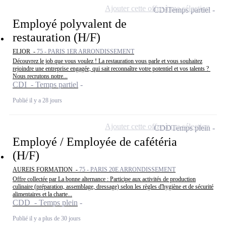
Ajouter cette offre à ma sélection
CDI
Temps partiel
Employé polyvalent de
restauration (H/F)
ELIOR -
75 - PARIS 1ER ARRONDISSEMENT
Découvrez le job que vous voulez ! La restauration vous parle et vous souhaitez
rejoindre une entreprise engagée, qui sait reconnaître votre potentiel et vos talents ?
Nous recrutons notre...
CDI - Temps partiel
Publié il y a 28 jours
Ajouter cette offre à ma sélection
CDD
Temps plein
Employé / Employée de cafétéria
(H/F)
AUREIS FORMATION -
75 - PARIS 20E ARRONDISSEMENT
Offre collectée par La bonne alternance : Participe aux activités de production
culinaire (préparation, assemblage, dressage) selon les règles d'hygiène et de sécurité
alimentaires et la charte...
CDD - Temps plein
Publié il y a plus de 30 jours