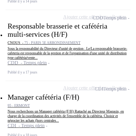
Publié il y a 14 jours
Ajouter cette offre à ma sélection
CDD
Temps plein
Responsable brasserie et cafétéria
multi-services (H/F)
CNOUS -
75 - PARIS 5E ARRONDISSEMENT
Sous la responsabilité du Directeur d'unité de gestion : Le/La responsable brasserie-
cafeteria est responsable de la gestion et de l'organisation d'une unité de distribution
type cafétéria/vente...
CDD - Temps plein
Publié il y a 17 jours
Ajouter cette offre à ma sélection
CDI
Temps plein
Manager cafétéria (F/H)
95 - ERMONT
Nous recherchons un Manager cafétéria (F/H) Rattaché au Directeur Magasin, en
charge de la coordination des activités de l'ensemble de la cafétéria. Choisir et
négocier les achats (hors centrales...
CDI - Temps plein
Publié il y a 18 jours