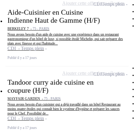
Ajouter cette offre à ma sélection
CDI
Temps plein
Aide-Cuisinier en Cuisine
Indienne Haut de Gamme (H/F)
BERKELEY 7 -
75 - PARIS
Nous avons besoin d'un aide de cuisine avec une expérience dans un restaurant
gastronomique d'un hôtel de luxe, si possible étoilé Michelin, qui sait préparer des
plats avec finesse et qui l'habitude...
CDI - Temps plein
Publié il y a 17 jours
Ajouter cette offre à ma sélection
CDI
Temps plein
Tandoor curry aide cuisine en
coupure (H/F)
MAYFAIR GARDEN -
75 - PARIS
Nous avons besoin d'un cuisinier qui a déjà travaillé dans un hôtel Restaurant au
moins quatre étoiles qui connaît bien le système d'hygiène et préparer les sauces
pour le Chef. Possibilité de...
CDI - Temps plein
Publié il y a 17 jours