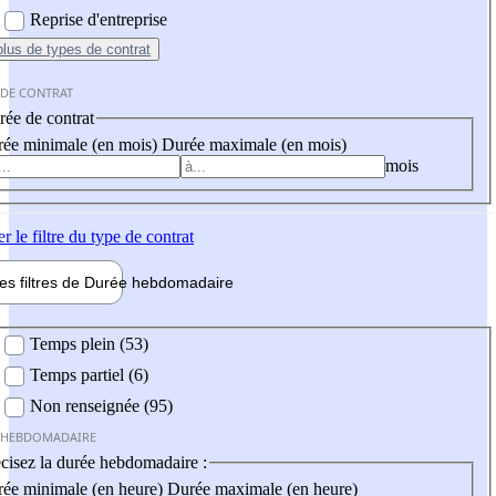
Reprise d'entreprise
plus
de types de contrat
 DE CONTRAT
ée de contrat
ée minimale (en mois)
Durée maximale (en mois)
mois
er
le filtre du type de contrat
les filtres de
Durée hebdo
madaire
 hebdomadaire
Temps plein (53)
Temps partiel (6)
Non renseignée (95)
 HEBDOMADAIRE
cisez la durée hebdomadaire :
ée minimale (en heure)
Durée maximale (en heure)