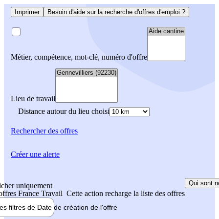
Imprimer
Besoin d'aide sur la recherche d'offres d'emploi ?
Métier, compétence, mot-clé, numéro d'offre
Lieu de travail
Distance autour du lieu choisi
Rechercher
des offres
Créer une alerte
Qui sont n
icher uniquement
 offres France Travail
Cette action recharge la liste des offres
les filtres de
Date de création
de l'offre