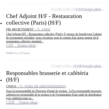
Ajouter cette offre à ma sélection
CDI
Temps plein
Chef Adjoint H/F - Restauration
collective (Paris) (H/F)
FRL RECRUTEMENT -
75 - PARIS
Chef Adjoint H/F - Restauration collective (Paris) À propos de l'employeur Cabinet
de recrutement spécialisé, nous recrutons pour le compte d'un acteur majeur de la
restauration collective implanté...
CDI - Temps plein
Publié il y a 10 jours
Ajouter cette offre à ma sélection
CDD
Temps plein
Responsables brasserie et cafétéria
(H/F)
CNOUS -
75 - PARIS 18E ARRONDISSEMENT
Sous la responsabilité du Directeur d'unité de gestion : Le/La responsable brasserie-
cafeteria est responsable de la gestion et de l'organisation d'une unité de distribution
type cafétéria/vente en...
CDD - Temps plein