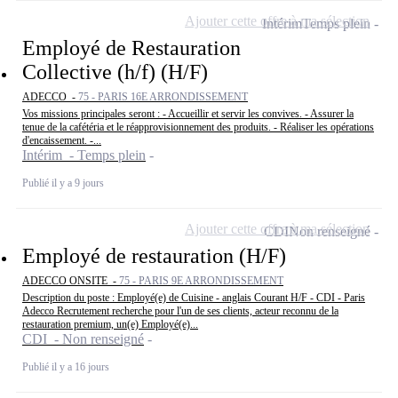
Ajouter cette offre à ma sélection
Intérim
Temps plein
Employé de Restauration
Collective (h/f) (H/F)
ADECCO -
75 - PARIS 16E ARRONDISSEMENT
Vos missions principales seront : - Accueillir et servir les convives. - Assurer la
tenue de la cafétéria et le réapprovisionnement des produits. - Réaliser les opérations
d'encaissement. -...
Intérim - Temps plein
Publié il y a 9 jours
Ajouter cette offre à ma sélection
CDI
Non renseigné
Employé de restauration (H/F)
ADECCO ONSITE -
75 - PARIS 9E ARRONDISSEMENT
Description du poste : Employé(e) de Cuisine - anglais Courant H/F - CDI - Paris
Adecco Recrutement recherche pour l'un de ses clients, acteur reconnu de la
restauration premium, un(e) Employé(e)...
CDI - Non renseigné
Publié il y a 16 jours