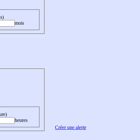
s)
mois
ure)
heures
Créer une alerte