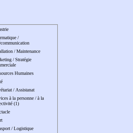
strie
rmatique /
écommunication
allation / Maintenance
eting / Stratégie
merciale
sources Humaines
té
étariat / Assistanat
ices à la personne / à la
ectivité (1)
ctacle
rt
sport / Logistique