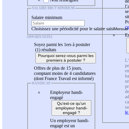
de
l
SALAIRE BRUT MINIMUM
se
si
Salaire minimum
Po
co
Choisissez une périodicité pour le salaire saisi
En
OPPORTUNITÉS
Soyez parmi les 1ers à postuler
(1)
résultats
Pourquoi serez-vous parmi les
L'
premiers à postuler ?
pe
Offres de plus de 15 jours,
en
comptant moins de 4 candidatures
ha
(dont France Travail est informé)
un
HANDICAP
pr
de
Employeur handi-
ad
engagé
ca
Qu'est-ce qu'un
sa
employeur handi-
le
engagé ?
Un employeur handi-
engagé est un