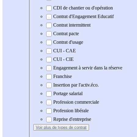
CDI de chantier ou d'opération
Contrat d'Engagement Educatif
Contrat intermittent
Contrat pacte
Contrat d'usage
CUI - CAE
CUI - CIE
Engagement à servir dans la réserve
Franchise
Insertion par l'activ.éco.
Portage salarial
Profession commerciale
Profession libérale
Reprise d'entreprise
Voir plus
de types de contrat