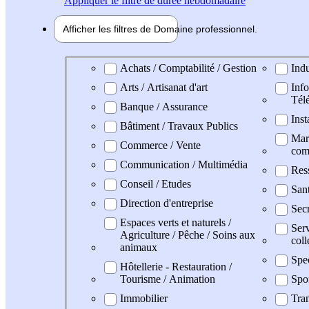
Appliquer
le filtre de durée hebdomadaire
Afficher les filtres de
Domaine pro
fessionnel
Domaine professionel
Achats / Comptabilité / Gestion
Indu
Arts / Artisanat d'art
Info
Tél
Banque / Assurance
Inst
Bâtiment / Travaux Publics
Mark
Commerce / Vente
com
Communication / Multimédia
Res
Conseil / Etudes
San
Direction d'entreprise
Secr
Espaces verts et naturels /
Serv
Agriculture / Pêche / Soins aux
coll
animaux
Spe
Hôtellerie - Restauration /
Tourisme / Animation
Spo
Immobilier
Tran