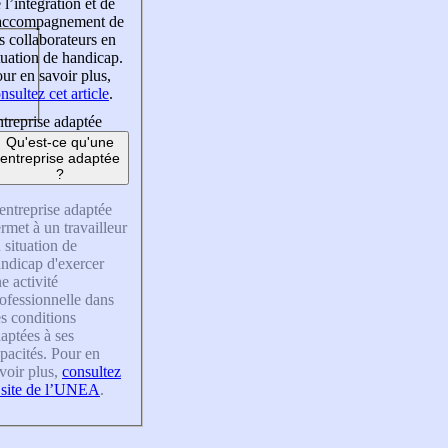
 l’intégration et de
’accompagnement de
s collaborateurs en
tuation de handicap.
ur en savoir plus,
nsultez cet article
.
treprise adaptée
Qu'est-ce qu'une
entreprise adaptée
?
entreprise adaptée
rmet à un travailleur
 situation de
ndicap d'exercer
e activité
ofessionnelle dans
s conditions
aptées à ses
pacités. Pour en
voir plus,
consultez
 site de l’UNEA
.