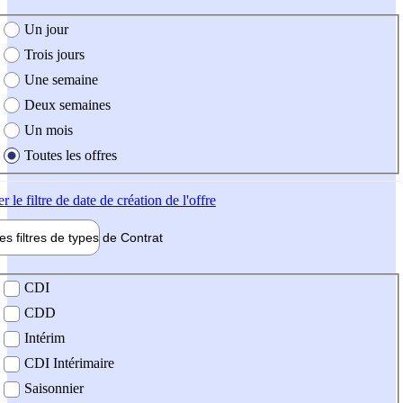
e création de l'offre
Un jour
Trois jours
Une semaine
Deux semaines
Un mois
Toutes les offres
er
le filtre de date de création de l'offre
les filtres de types de
Contrat
de contrat
CDI
CDD
Intérim
CDI Intérimaire
Saisonnier