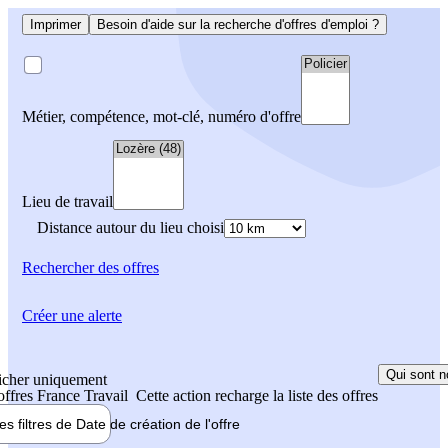
Imprimer
Besoin d'aide sur la recherche d'offres d'emploi ?
Métier, compétence, mot-clé, numéro d'offre
Lieu de travail
Distance autour du lieu choisi
Rechercher
des offres
Créer une alerte
Qui sont n
icher uniquement
 offres France Travail
Cette action recharge la liste des offres
les filtres de
Date de création
de l'offre