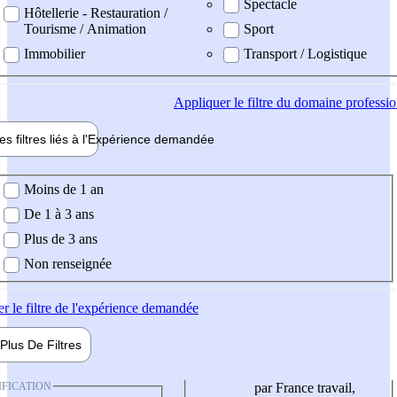
Spectacle
Hôtellerie - Restauration /
Tourisme / Animation
Sport
Immobilier
Transport / Logistique
Appliquer
le filtre du domaine professi
es filtres liés à l'
Expérience
demandée
ience demandée
Moins de 1 an
De 1 à 3 ans
Plus de 3 ans
Non renseignée
er
le filtre de l'expérience demandée
Plus De
Filtres
IFICATION
par France travail,