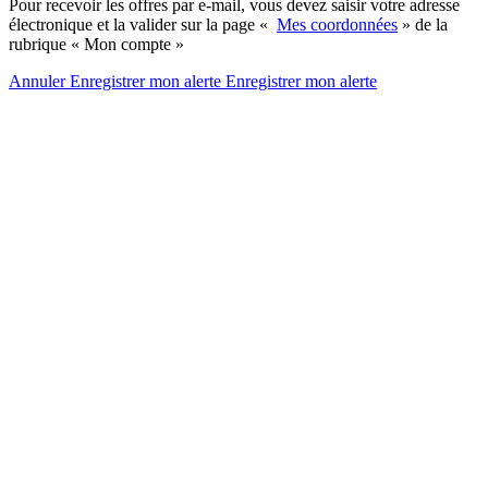
Pour recevoir les offres par e-mail, vous devez saisir votre adresse
électronique et la valider sur la page «
Mes coordonnées
» de la
rubrique « Mon compte »
Annuler
Enregistrer mon alerte
Enregistrer
mon alerte