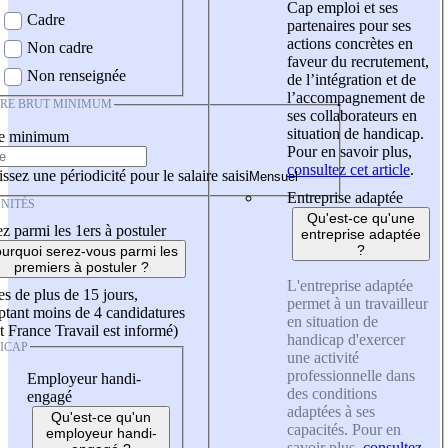
Cap emploi et ses
Cadre
partenaires pour ses
actions concrètes en
Non cadre
faveur du recrutement,
Non renseignée
de l’intégration et de
l’accompagnement de
IRE BRUT MINIMUM
ses collaborateurs en
situation de handicap.
re minimum
Pour en savoir plus,
consultez cet article
.
ssez une périodicité pour le salaire saisi
Entreprise adaptée
NITÉS
Qu'est-ce qu'une
z parmi les 1ers à postuler
entreprise adaptée
?
urquoi serez-vous parmi les
premiers à postuler ?
L'entreprise adaptée
es de plus de 15 jours,
permet à un travailleur
tant moins de 4 candidatures
en situation de
t France Travail est informé)
handicap d'exercer
ICAP
une activité
professionnelle dans
Employeur handi-
des conditions
engagé
adaptées à ses
Qu'est-ce qu'un
capacités. Pour en
employeur handi-
savoir plus,
consultez