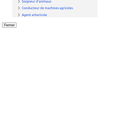
Fermer
Fermer
le détail de l'offre
/
Offre
sur
Offre précéden