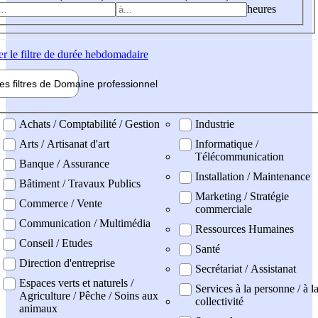
heures
er
le filtre de durée hebdomadaire
les filtres de
Domaine pro
fessionnel
ne professionel
Achats / Comptabilité / Gestion
Industrie
Arts / Artisanat d'art
Informatique /
Télécommunication
Banque / Assurance
Installation / Maintenance
Bâtiment / Travaux Publics
Marketing / Stratégie
Commerce / Vente
commerciale
Communication / Multimédia
Ressources Humaines
Conseil / Etudes
Santé
Direction d'entreprise
Secrétariat / Assistanat
Espaces verts et naturels /
Services à la personne / à l
Agriculture / Pêche / Soins aux
collectivité
animaux