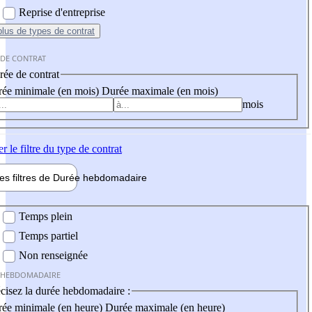
Reprise d'entreprise
plus
de types de contrat
 DE CONTRAT
ée de contrat
ée minimale (en mois)
Durée maximale (en mois)
mois
er
le filtre du type de contrat
les filtres de
Durée hebdo
madaire
 hebdomadaire
Temps plein
Temps partiel
Non renseignée
 HEBDOMADAIRE
cisez la durée hebdomadaire :
ée minimale (en heure)
Durée maximale (en heure)