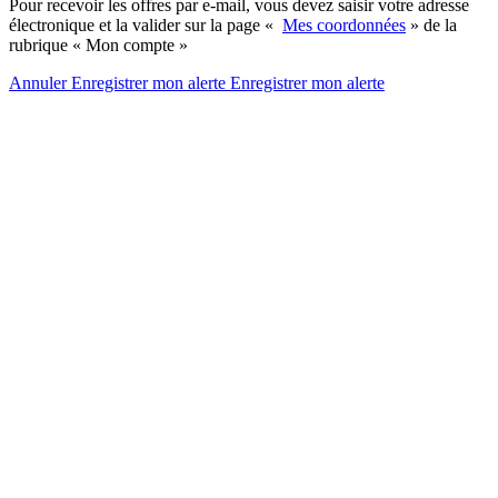
Pour recevoir les offres par e-mail, vous devez saisir votre adresse
électronique et la valider sur la page «
Mes coordonnées
» de la
rubrique « Mon compte »
Annuler
Enregistrer mon alerte
Enregistrer
mon alerte