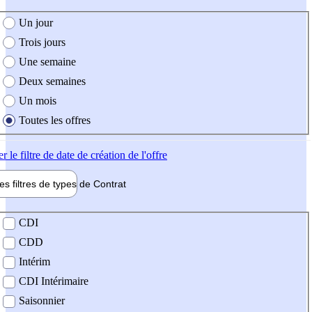
e création de l'offre
Un jour
Trois jours
Une semaine
Deux semaines
Un mois
Toutes les offres
er
le filtre de date de création de l'offre
les filtres de types de
Contrat
de contrat
CDI
CDD
Intérim
CDI Intérimaire
Saisonnier