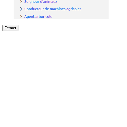
Fermer
Fermer
le détail de l'offre
/
Offre
sur
Offre précéden