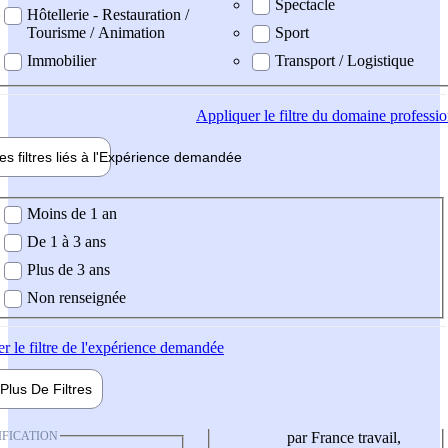
Spectacle
Hôtellerie - Restauration /
Tourisme / Animation
Sport
Immobilier
Transport / Logistique
Appliquer
le filtre du domaine professi
es filtres liés à l'
Expérience
demandée
ience demandée
Moins de 1 an
De 1 à 3 ans
Plus de 3 ans
Non renseignée
er
le filtre de l'expérience demandée
Plus De
Filtres
IFICATION
par France travail,