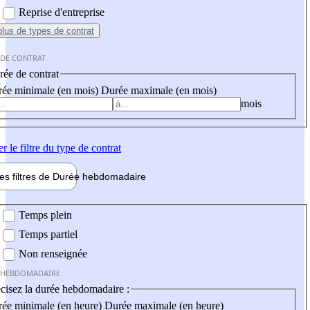
Reprise d'entreprise
plus
de types de contrat
 DE CONTRAT
ée de contrat
ée minimale (en mois)
Durée maximale (en mois)
mois
er
le filtre du type de contrat
les filtres de
Durée hebdo
madaire
 hebdomadaire
Temps plein
Temps partiel
Non renseignée
 HEBDOMADAIRE
cisez la durée hebdomadaire :
ée minimale (en heure)
Durée maximale (en heure)