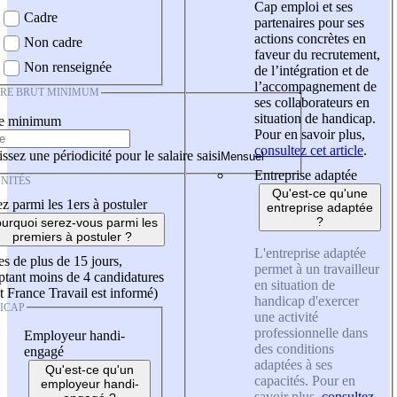
Cap emploi et ses
Cadre
partenaires pour ses
actions concrètes en
Non cadre
faveur du recrutement,
Non renseignée
de l’intégration et de
l’accompagnement de
IRE BRUT MINIMUM
ses collaborateurs en
situation de handicap.
re minimum
Pour en savoir plus,
consultez cet article
.
ssez une périodicité pour le salaire saisi
Entreprise adaptée
NITÉS
Qu'est-ce qu'une
z parmi les 1ers à postuler
entreprise adaptée
?
urquoi serez-vous parmi les
premiers à postuler ?
L'entreprise adaptée
es de plus de 15 jours,
permet à un travailleur
tant moins de 4 candidatures
en situation de
t France Travail est informé)
handicap d'exercer
ICAP
une activité
professionnelle dans
Employeur handi-
des conditions
engagé
adaptées à ses
Qu'est-ce qu'un
capacités. Pour en
employeur handi-
savoir plus,
consultez