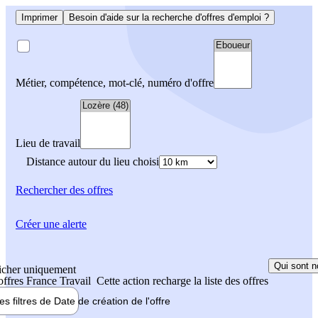
Imprimer
Besoin d'aide sur la recherche d'offres d'emploi ?
Métier, compétence, mot-clé, numéro d'offre
Lieu de travail
Distance autour du lieu choisi
Rechercher
des offres
Créer une alerte
Qui sont n
icher uniquement
 offres France Travail
Cette action recharge la liste des offres
les filtres de
Date de création
de l'offre