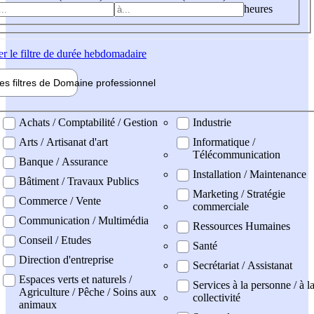
heures
er
le filtre de durée hebdomadaire
les filtres de
Domaine pro
fessionnel
ne professionel
Achats / Comptabilité / Gestion
Industrie
Arts / Artisanat d'art
Informatique /
Télécommunication
Banque / Assurance
Installation / Maintenance
Bâtiment / Travaux Publics
Marketing / Stratégie
Commerce / Vente
commerciale
Communication / Multimédia
Ressources Humaines
Conseil / Etudes
Santé
Direction d'entreprise
Secrétariat / Assistanat
Espaces verts et naturels /
Services à la personne / à l
Agriculture / Pêche / Soins aux
collectivité
animaux