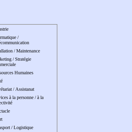
strie
rmatique /
écommunication
allation / Maintenance
eting / Stratégie
merciale
sources Humaines
té
étariat / Assistanat
ices à la personne / à la
ectivité
ctacle
rt
sport / Logistique