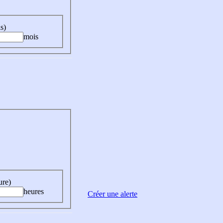
s)
mois
ure)
heures
Créer une alerte