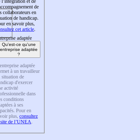
 l’intégration et de
’accompagnement de
s collaborateurs en
tuation de handicap.
ur en savoir plus,
nsultez cet article
.
treprise adaptée
Qu'est-ce qu'une
entreprise adaptée
?
entreprise adaptée
rmet à un travailleur
 situation de
ndicap d'exercer
e activité
ofessionnelle dans
s conditions
aptées à ses
pacités. Pour en
voir plus,
consultez
 site de l’UNEA
.