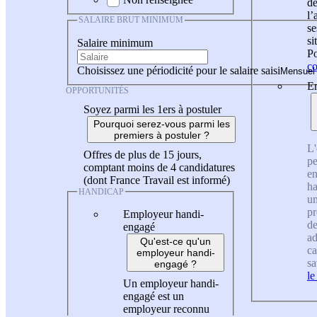
de
l
SALAIRE BRUT MINIMUM
se
si
Salaire minimum
Po
co
Choisissez une périodicité pour le salaire saisi
En
OPPORTUNITÉS
Soyez parmi les 1ers à postuler
Pourquoi serez-vous parmi les
premiers à postuler ?
L'
Offres de plus de 15 jours,
pe
comptant moins de 4 candidatures
en
(dont France Travail est informé)
ha
HANDICAP
un
pr
Employeur handi-
de
engagé
ad
Qu'est-ce qu'un
ca
employeur handi-
sa
engagé ?
le
Un employeur handi-
engagé est un
employeur reconnu