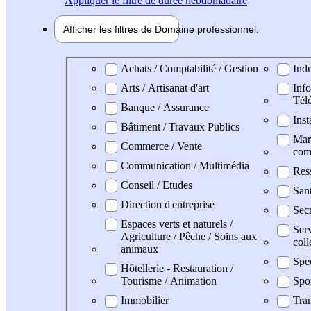
Appliquer
le filtre de durée hebdomadaire
Afficher les filtres de
Domaine pro
fessionnel
Domaine professionel
Achats / Comptabilité / Gestion
Indu
Arts / Artisanat d'art
Info
Tél
Banque / Assurance
Inst
Bâtiment / Travaux Publics
Mark
Commerce / Vente
com
Communication / Multimédia
Res
Conseil / Etudes
San
Direction d'entreprise
Secr
Espaces verts et naturels /
Serv
Agriculture / Pêche / Soins aux
coll
animaux
Spe
Hôtellerie - Restauration /
Tourisme / Animation
Spo
Immobilier
Tran