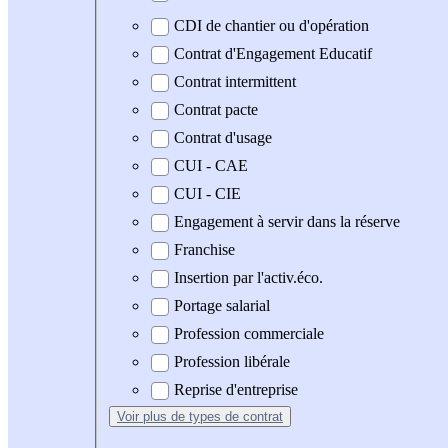
CDI de chantier ou d'opération
Contrat d'Engagement Educatif
Contrat intermittent
Contrat pacte
Contrat d'usage
CUI - CAE
CUI - CIE
Engagement à servir dans la réserve
Franchise
Insertion par l'activ.éco.
Portage salarial
Profession commerciale
Profession libérale
Reprise d'entreprise
Voir plus
de types de contrat