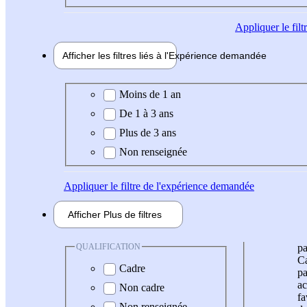
Appliquer
le fil
Afficher les filtres liés à l'
Expérience
demandée
Expérience demandée
Moins de 1 an
De 1 à 3 ans
Plus de 3 ans
Non renseignée
Appliquer
le filtre de l'expérience demandée
Afficher
Plus de
filtres
QUALIFICATION
pa
Ca
Cadre
pa
ac
Non cadre
fa
Non renseignée