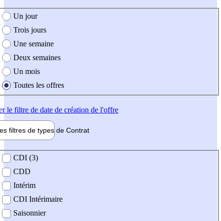
e création de l'offre
Un jour
Trois jours
Une semaine
Deux semaines
Un mois
Toutes les offres
er
le filtre de date de création de l'offre
les filtres de types de
Contrat
de contrat
CDI (3)
CDD
Intérim
CDI Intérimaire
Saisonnier