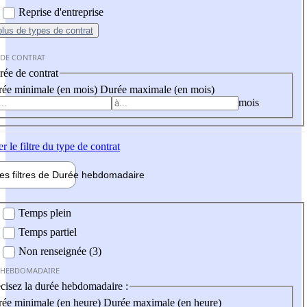
Reprise d'entreprise
plus
de types de contrat
 DE CONTRAT
ée de contrat
ée minimale (en mois)
Durée maximale (en mois)
mois
er
le filtre du type de contrat
les filtres de
Durée hebdo
madaire
 hebdomadaire
Temps plein
Temps partiel
Non renseignée (3)
 HEBDOMADAIRE
cisez la durée hebdomadaire :
ée minimale (en heure)
Durée maximale (en heure)