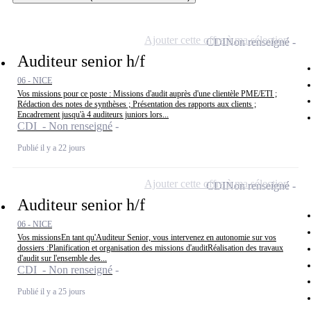
Ajouter cette offre à ma sélection
CDI
Non renseigné
Auditeur senior h/f
06 - NICE
Vos missions pour ce poste : Missions d'audit auprès d'une clientèle PME/ETI ;
Rédaction des notes de synthèses ; Présentation des rapports aux clients ;
Encadrement jusqu'à 4 auditeurs juniors lors...
CDI - Non renseigné
Publié il y a 22 jours
Ajouter cette offre à ma sélection
CDI
Non renseigné
Auditeur senior h/f
06 - NICE
Vos missionsEn tant qu'Auditeur Senior, vous intervenez en autonomie sur vos
dossiers :Planification et organisation des missions d'auditRéalisation des travaux
d'audit sur l'ensemble des...
CDI - Non renseigné
Publié il y a 25 jours