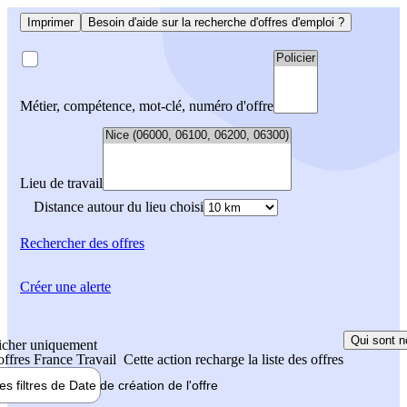
Imprimer
Besoin d'aide sur la recherche d'offres d'emploi ?
Métier, compétence, mot-clé, numéro d'offre
Lieu de travail
Distance autour du lieu choisi
Rechercher
des offres
Créer une alerte
Qui sont n
icher uniquement
 offres France Travail
Cette action recharge la liste des offres
les filtres de
Date de création
de l'offre