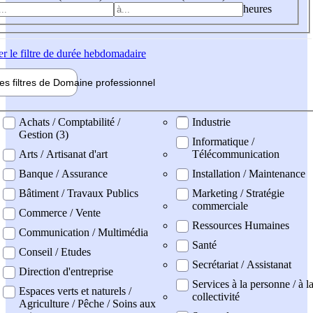
heures
er
le filtre de durée hebdomadaire
les filtres de
Domaine pro
fessionnel
ne professionel
Achats / Comptabilité /
Industrie
Gestion (3)
Informatique /
Arts / Artisanat d'art
Télécommunication
Banque / Assurance
Installation / Maintenance
Bâtiment / Travaux Publics
Marketing / Stratégie
commerciale
Commerce / Vente
Ressources Humaines
Communication / Multimédia
Santé
Conseil / Etudes
Secrétariat / Assistanat
Direction d'entreprise
Services à la personne / à l
Espaces verts et naturels /
collectivité
Agriculture / Pêche / Soins aux