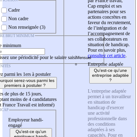
IFICATION
par France travail,
Cap emploi et ses
Cadre
partenaires pour ses
actions concrètes en
Non cadre
faveur du recrutement,
Non renseignée (3)
de l’intégration et de
l’accompagnement de
IRE BRUT MINIMUM
ses collaborateurs en
situation de handicap.
re minimum
Pour en savoir plus,
consultez cet article
.
ssez une périodicité pour le salaire saisi
Entreprise adaptée
NITÉS
Qu'est-ce qu'une
z parmi les 1ers à postuler
entreprise adaptée
?
urquoi serez-vous parmi les
premiers à postuler ?
L'entreprise adaptée
es de plus de 15 jours,
permet à un travailleur
tant moins de 4 candidatures
en situation de
t France Travail est informé)
handicap d'exercer
ICAP
une activité
professionnelle dans
Employeur handi-
des conditions
engagé
adaptées à ses
Qu'est-ce qu'un
capacités. Pour en
employeur handi-