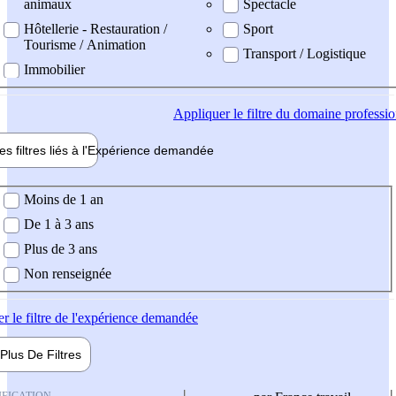
animaux
Spectacle
Hôtellerie - Restauration /
Sport
Tourisme / Animation
Transport / Logistique
Immobilier
Appliquer
le filtre du domaine professi
es filtres liés à l'
Expérience
demandée
ience demandée
Moins de 1 an
De 1 à 3 ans
Plus de 3 ans
Non renseignée
er
le filtre de l'expérience demandée
Plus De
Filtres