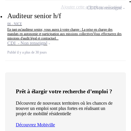
Ajouter cette offre à ma sélection
CDI
Non renseigné
Auditeur senior h/f
06 - NICE
En tant qu'auditeur senior, vous aurez à votre charge : La prise en charge des
mandats en autonomie et participation aux missions collectivesVous effectuerez des
missions d'audit légal et contractuel...
CDI - Non renseigné
Publié il y a plus de 30 jours
Prêt à élargir votre recherche d’emploi ?
Découvrez de nouveaux territoires où les chances de
trouver un emploi sont plus fortes en réalisant un
projet de mobilité résidentielle
Découvrez Mobiville