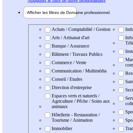
Appliquer
le filtre de durée hebdomadaire
Afficher les filtres de
Domaine pro
fessionnel
Domaine professionel
Achats / Comptabilité / Gestion
Indu
Arts / Artisanat d'art
Info
Tél
Banque / Assurance
Inst
Bâtiment / Travaux Publics
Mark
Commerce / Vente
com
Communication / Multimédia
Res
Conseil / Etudes
San
Direction d'entreprise
Secr
Espaces verts et naturels /
Serv
Agriculture / Pêche / Soins aux
coll
animaux
Spe
Hôtellerie - Restauration /
Tourisme / Animation
Spo
Immobilier
Tran