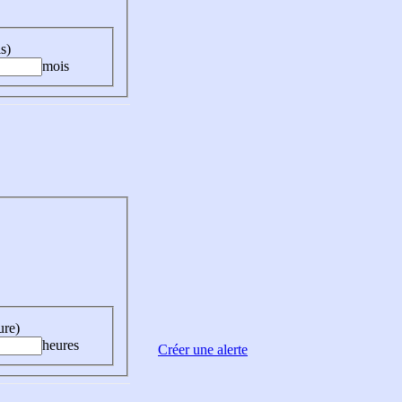
s)
mois
ure)
heures
Créer une alerte