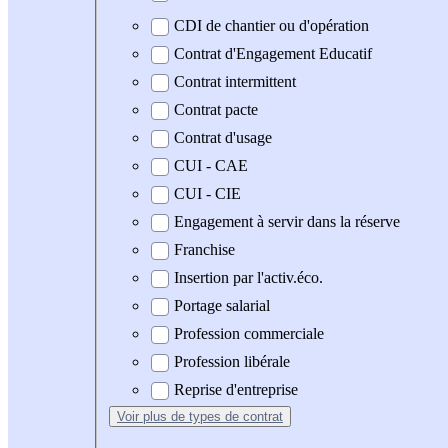
CDI de chantier ou d'opération
Contrat d'Engagement Educatif
Contrat intermittent
Contrat pacte
Contrat d'usage
CUI - CAE
CUI - CIE
Engagement à servir dans la réserve
Franchise
Insertion par l'activ.éco.
Portage salarial
Profession commerciale
Profession libérale
Reprise d'entreprise
Voir plus
de types de contrat