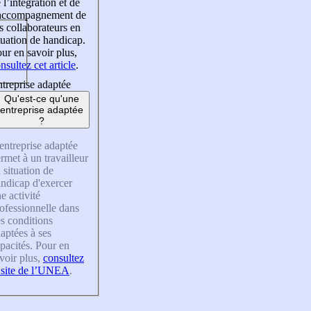
 l’intégration et de
’accompagnement de
s collaborateurs en
tuation de handicap.
ur en savoir plus,
nsultez cet article
.
treprise adaptée
Qu'est-ce qu'une
entreprise adaptée
?
entreprise adaptée
rmet à un travailleur
 situation de
ndicap d'exercer
e activité
ofessionnelle dans
s conditions
aptées à ses
pacités. Pour en
voir plus,
consultez
 site de l’UNEA
.