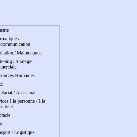
strie
rmatique /
écommunication
allation / Maintenance
eting / Stratégie
merciale
sources Humaines
té
étariat / Assistanat
ices à la personne / à la
ectivité
ctacle
rt
sport / Logistique