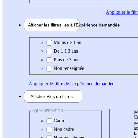
Appliquer
le fil
Afficher les filtres liés à l'
Expérience
demandée
Expérience demandée
Moins de 1 an
De 1 à 3 ans
Plus de 3 ans
Non renseignée
Appliquer
le filtre de l'expérience demandée
Afficher
Plus de
filtres
QUALIFICATION
pa
Ca
Cadre
pa
ac
Non cadre
fa
Non renseignée