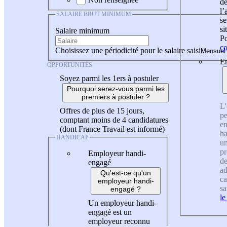
de
l
SALAIRE BRUT MINIMUM
se
si
Salaire minimum
Po
co
Choisissez une périodicité pour le salaire saisi
En
OPPORTUNITÉS
Soyez parmi les 1ers à postuler
Pourquoi serez-vous parmi les
premiers à postuler ?
L'
Offres de plus de 15 jours,
pe
comptant moins de 4 candidatures
en
(dont France Travail est informé)
ha
HANDICAP
un
pr
Employeur handi-
de
engagé
ad
Qu'est-ce qu'un
ca
employeur handi-
sa
engagé ?
le
Un employeur handi-
engagé est un
employeur reconnu