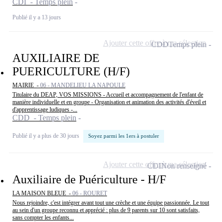
CDI - Temps plein
Publié il y a 13 jours
Ajouter cette offre à ma sélection
CDD
Temps plein
AUXILIAIRE DE
PUERICULTURE (H/F)
MAIRIE -
06 - MANDELIEU LA NAPOULE
Titulaire du DEAP, VOS MISSIONS - Accueil et accompagnement de l'enfant de
manière individuelle et en groupe - Organisation et animation des activités d'éveil et
d'apprentissage ludiques -...
CDD - Temps plein
Publié il y a plus de 30 jours
Soyez parmi les 1ers à postuler
Ajouter cette offre à ma sélection
CDI
Non renseigné
Auxiliaire de Puériculture - H/F
LA MAISON BLEUE -
06 - ROURET
Nous rejoindre, c'est intégrer avant tout une crèche et une équipe passionnée. Le tout
au sein d'un groupe reconnu et apprécié : plus de 9 parents sur 10 sont satisfaits,
sans compter les enfants...