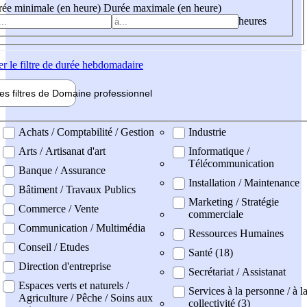
ée minimale (en heure)
Durée maximale (en heure)
heures
er
le filtre de durée hebdomadaire
les filtres de
Domaine pro
fessionnel
ne professionel
Achats / Comptabilité / Gestion
Industrie
Arts / Artisanat d'art
Informatique /
Télécommunication
Banque / Assurance
Installation / Maintenance
Bâtiment / Travaux Publics
Marketing / Stratégie
Commerce / Vente
commerciale
Communication / Multimédia
Ressources Humaines
Conseil / Etudes
Santé (18)
Direction d'entreprise
Secrétariat / Assistanat
Espaces verts et naturels /
Services à la personne / à l
Agriculture / Pêche / Soins aux
collectivité (3)