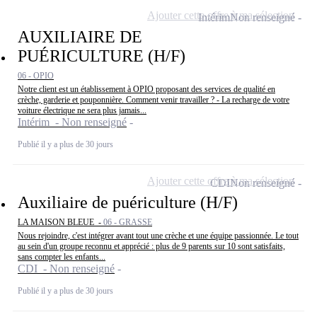
Ajouter cette offre à ma sélection
Intérim
Non renseigné
AUXILIAIRE DE
PUÉRICULTURE (H/F)
06 - OPIO
Notre client est un établissement à OPIO proposant des services de qualité en
crèche, garderie et pouponnière. Comment venir travailler ? - La recharge de votre
voiture électrique ne sera plus jamais...
Intérim - Non renseigné
Publié il y a plus de 30 jours
Ajouter cette offre à ma sélection
CDI
Non renseigné
Auxiliaire de puériculture (H/F)
LA MAISON BLEUE -
06 - GRASSE
Nous rejoindre, c'est intégrer avant tout une crèche et une équipe passionnée. Le tout
au sein d'un groupe reconnu et apprécié : plus de 9 parents sur 10 sont satisfaits,
sans compter les enfants...
CDI - Non renseigné
Publié il y a plus de 30 jours