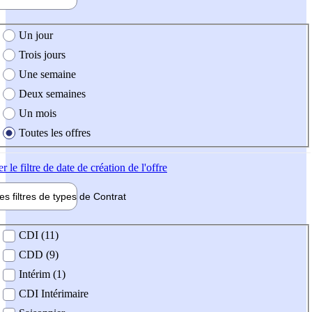
e création de l'offre
Un jour
Trois jours
Une semaine
Deux semaines
Un mois
Toutes les offres
er
le filtre de date de création de l'offre
les filtres de types de
Contrat
de contrat
CDI (11)
CDD (9)
Intérim (1)
CDI Intérimaire