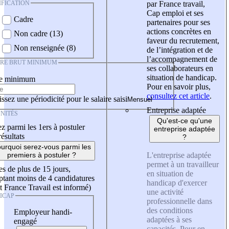
IFICATION
par France travail,
Cap emploi et ses
Cadre
partenaires pour ses
actions concrètes en
Non cadre (13)
faveur du recrutement,
Non renseignée (8)
de l’intégration et de
l’accompagnement de
IRE BRUT MINIMUM
ses collaborateurs en
situation de handicap.
re minimum
Pour en savoir plus,
consultez cet article
.
ssez une périodicité pour le salaire saisi
Entreprise adaptée
NITÉS
Qu'est-ce qu'une
z parmi les 1ers à postuler
entreprise adaptée
résultats
?
urquoi serez-vous parmi les
L'entreprise adaptée
premiers à postuler ?
permet à un travailleur
es de plus de 15 jours,
en situation de
tant moins de 4 candidatures
handicap d'exercer
t France Travail est informé)
une activité
ICAP
professionnelle dans
des conditions
Employeur handi-
adaptées à ses
engagé
capacités. Pour en