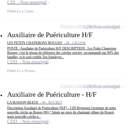
CDI - Non renseigné
Publié il y a 3 jours
Ajouter cette offre à ma sélection
CDD
Non renseigné
Auxiliaire de Puériculture H/F
LES PETITS CHAPERONS ROUGES -
06 - GRASSE
POSTE : Auxiliaire de Puériculture H/F DESCRIPTION : Les Petits Chaperons
Rouges, c'est le réseau de référence des crèches privées, recommandé par 94% des
familles, et le seul certifié Top Employer...
CDD - Non renseigné
Publié il y a 10 jours
Ajouter cette offre à ma sélection
CDD
Non renseigné
Auxiliaire de Puériculture - H/F
LA MAISON BLEUE -
06 - ROURET
Description Auxiliaire de Puériculture (H/F) - CDI Rejoignez l'aventure de notre
nouvelle crèche au Rouret (06) ! Située au cœur du charmant village du Rouret,
notre nouvelle crèche a...
CDD - Non renseigné