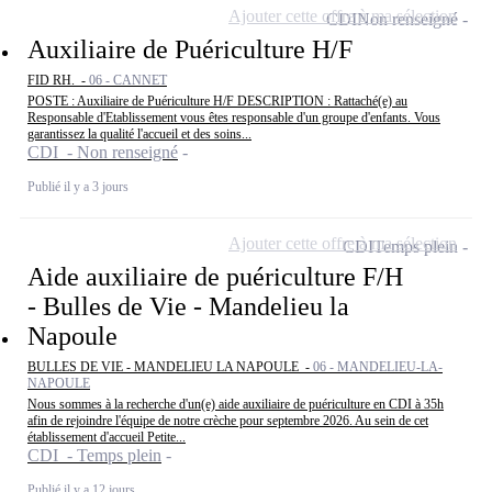
Ajouter cette offre à ma sélection
CDI
Non renseigné
Auxiliaire de Puériculture H/F
FID RH. -
06 - CANNET
POSTE : Auxiliaire de Puériculture H/F DESCRIPTION : Rattaché(e) au
Responsable d'Etablissement vous êtes responsable d'un groupe d'enfants. Vous
garantissez la qualité l'accueil et des soins...
CDI - Non renseigné
Publié il y a 3 jours
Ajouter cette offre à ma sélection
CDI
Temps plein
Aide auxiliaire de puériculture F/H
- Bulles de Vie - Mandelieu la
Napoule
BULLES DE VIE - MANDELIEU LA NAPOULE -
06 - MANDELIEU-LA-
NAPOULE
Nous sommes à la recherche d'un(e) aide auxiliaire de puériculture en CDI à 35h
afin de rejoindre l'équipe de notre crèche pour septembre 2026. Au sein de cet
établissement d'accueil Petite...
CDI - Temps plein
Publié il y a 12 jours