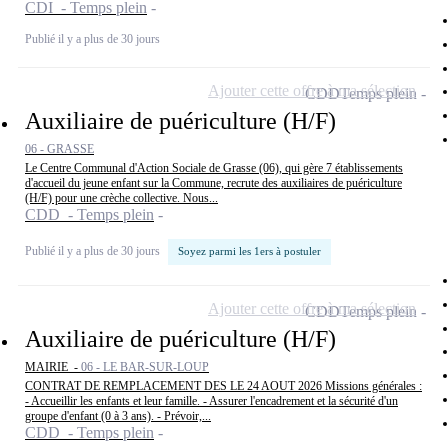
CDI - Temps plein
Publié il y a plus de 30 jours
Ajouter cette offre à ma sélection
CDD
Temps plein
Auxiliaire de puériculture (H/F)
06 - GRASSE
Le Centre Communal d'Action Sociale de Grasse (06), qui gère 7 établissements
d'accueil du jeune enfant sur la Commune, recrute des auxiliaires de puériculture
(H/F) pour une crèche collective. Nous...
CDD - Temps plein
Publié il y a plus de 30 jours
Soyez parmi les 1ers à postuler
Ajouter cette offre à ma sélection
CDD
Temps plein
Auxiliaire de puériculture (H/F)
MAIRIE -
06 - LE BAR-SUR-LOUP
CONTRAT DE REMPLACEMENT DES LE 24 AOUT 2026 Missions générales :
- Accueillir les enfants et leur famille. - Assurer l'encadrement et la sécurité d'un
groupe d'enfant (0 à 3 ans). - Prévoir,...
CDD - Temps plein