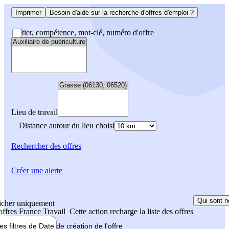
Imprimer
Besoin d'aide sur la recherche d'offres d'emploi ?
Métier, compétence, mot-clé, numéro d'offre
Lieu de travail
Distance autour du lieu choisi
Rechercher
des offres
Créer une alerte
Qui sont n
icher uniquement
 offres France Travail
Cette action recharge la liste des offres
les filtres de
Date de création
de l'offre