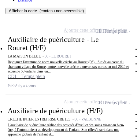
Distance
Afficher la carte
(contenu non-accessible)
Ajouter cette offre à ma sélection
CDI
Temps plein
Auxiliaire de puériculture - Le
Rouret (H/F)
LA MAISON BLEUE -
06 - LE ROURET
Rejoignez l'aventure de notre nouvelle crèche au Rouret (06) ! Située au cœur du
charmant village du Rouret, notre nouvelle crèche a ouvert ses portes en mai 2025 et
accueille 50 enfants dans un...
CDI - Temps plein
Publié il y a 4 jours
Ajouter cette offre à ma sélection
CDI
Temps plein
Auxiliaire de puériculture (H/F)
CRECHE INTER ENTREPRISE CRETES -
06 - VALBONNE
L'auxiliaire de puériculture réalise des activités d'éveil et des soins visant au bien-
être, à l'autonomie et au développement de l'enfant. Son rôle s'inscrit dans une
approche globale de l'enfant et...