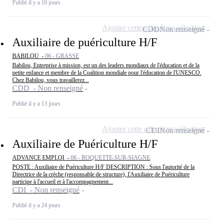
Publié il y a 10 jours
Ajouter cette offre à ma sélection
CDD
Non renseigné
Auxiliaire de puériculture H/F
BABILOU -
06 - GRASSE
Babilou, Entreprise à mission, est un des leaders mondiaux de l'éducation et de la
petite enfance et membre de la Coalition mondiale pour l'éducation de l'UNESCO.
Chez Babilou, vous travaillerez...
CDD - Non renseigné
Publié il y a 13 jours
Ajouter cette offre à ma sélection
CDI
Non renseigné
Auxiliaire de Puériculture H/F
ADVANCE EMPLOI -
06 - ROQUETTE-SUR-SIAGNE
POSTE : Auxiliaire de Puériculture H/F DESCRIPTION : Sous l'autorité de la
Directrice de la crèche (responsable de structure), l'Auxiliaire de Puériculture
participe à l'accueil et à l'accompagnement...
CDI - Non renseigné
Publié il y a 24 jours