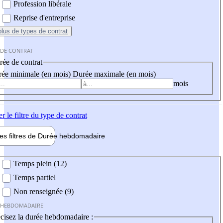
Profession libérale
Reprise d'entreprise
plus
de types de contrat
 DE CONTRAT
ée de contrat
ée minimale (en mois)
Durée maximale (en mois)
mois
er
le filtre du type de contrat
les filtres de
Durée hebdo
madaire
 hebdomadaire
Temps plein (12)
Temps partiel
Non renseignée (9)
 HEBDOMADAIRE
cisez la durée hebdomadaire :