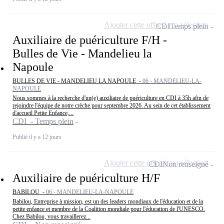
Ajouter cette offre à ma sélection
CDI
Temps plein
Auxiliaire de puériculture F/H -
Bulles de Vie - Mandelieu la
Napoule
BULLES DE VIE - MANDELIEU LA NAPOULE -
06 - MANDELIEU-LA-
NAPOULE
Nous sommes à la recherche d'un(e) auxiliaire de puériculture en CDI à 35h afin de
rejoindre l'équipe de notre crèche pour septembre 2026. Au sein de cet établissement
d'accueil Petite Enfance,...
CDI - Temps plein
Publié il y a 12 jours
Ajouter cette offre à ma sélection
CDI
Non renseigné
Auxiliaire de puériculture H/F
BABILOU -
06 - MANDELIEU-LA-NAPOULE
Babilou, Entreprise à mission, est un des leaders mondiaux de l'éducation et de la
petite enfance et membre de la Coalition mondiale pour l'éducation de l'UNESCO.
Chez Babilou, vous travaillerez...