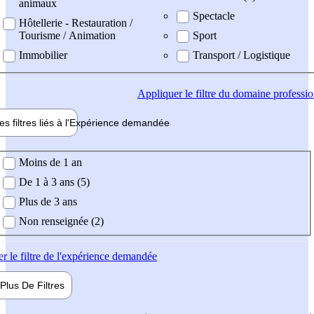
animaux
Spectacle
Hôtellerie - Restauration /
Tourisme / Animation
Sport
Immobilier
Transport / Logistique
Appliquer
le filtre du domaine professi
es filtres liés à l'
Expérience
demandée
ience demandée
Moins de 1 an
De 1 à 3 ans (5)
Plus de 3 ans
Non renseignée (2)
er
le filtre de l'expérience demandée
Plus De
Filtres