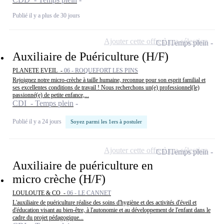
Publié il y a plus de 30 jours
Ajouter cette offre à ma sélection
CDI
Temps plein
Auxiliaire de Puériculture (H/F)
PLANETE EVEIL -
06 - ROQUEFORT LES PINS
Rejoignez notre micro-crèche à taille humaine, reconnue pour son esprit familial et
ses excellentes conditions de travail ! Nous recherchons un(e) professionnel(le)
passionné(e) de petite enfance,...
CDI - Temps plein
Publié il y a 24 jours
Soyez parmi les 1ers à postuler
Ajouter cette offre à ma sélection
CDI
Temps plein
Auxiliaire de puériculture en
micro crèche (H/F)
LOULOUTE & CO -
06 - LE CANNET
L'auxiliaire de puériculture réalise des soins d'hygiène et des activités d'éveil et
d'éducation visant au bien-être, à l'autonomie et au développement de l'enfant dans le
cadre du projet pédagogique...