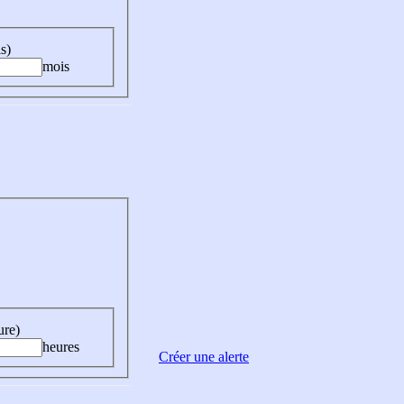
s)
mois
ure)
heures
Créer une alerte