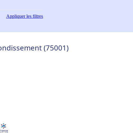
Appliquer
les filtres
rrondissement (75001)