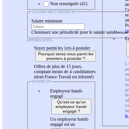
Non renseignée (41)
de
l
SALAIRE BRUT MINIMUM
se
si
Salaire minimum
Po
co
Choisissez une périodicité pour le salaire saisi
En
OPPORTUNITÉS
Soyez parmi les 1ers à postuler
Pourquoi serez-vous parmi les
premiers à postuler ?
L'
Offres de plus de 15 jours,
pe
comptant moins de 4 candidatures
en
(dont France Travail est informé)
ha
HANDICAP
un
pr
Employeur handi-
de
engagé
ad
Qu'est-ce qu'un
ca
employeur handi-
sa
engagé ?
le
Un employeur handi-
engagé est un