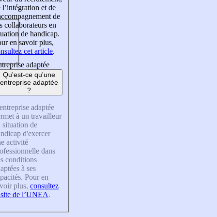
 l’intégration et de
’accompagnement de
s collaborateurs en
tuation de handicap.
ur en savoir plus,
nsultez cet article
.
treprise adaptée
Qu'est-ce qu'une
entreprise adaptée
?
entreprise adaptée
rmet à un travailleur
 situation de
ndicap d'exercer
e activité
ofessionnelle dans
s conditions
aptées à ses
pacités. Pour en
voir plus,
consultez
 site de l’UNEA
.