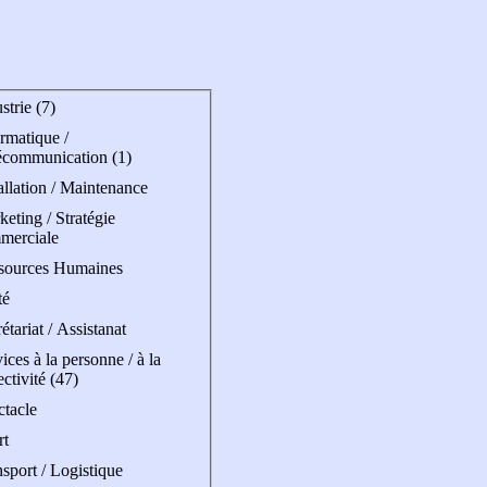
strie (7)
rmatique /
écommunication (1)
allation / Maintenance
eting / Stratégie
merciale
sources Humaines
té
étariat / Assistanat
ices à la personne / à la
ectivité (47)
ctacle
rt
sport / Logistique