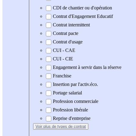
CDI de chantier ou d'opération
Contrat d'Engagement Educatif
Contrat intermittent
Contrat pacte
Contrat d'usage
CUI - CAE
CUI - CIE
Engagement à servir dans la réserve
Franchise
Insertion par l'activ.éco.
Portage salarial
Profession commerciale
Profession libérale
Reprise d'entreprise
Voir plus
de types de contrat