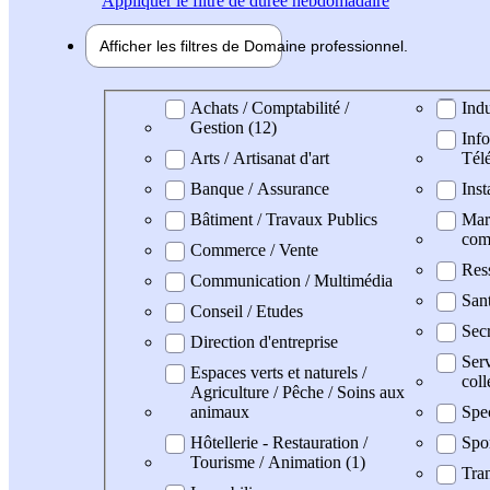
Appliquer
le filtre de durée hebdomadaire
Afficher les filtres de
Domaine pro
fessionnel
Domaine professionel
Achats / Comptabilité /
Indu
Gestion (12)
Info
Arts / Artisanat d'art
Tél
Banque / Assurance
Inst
Bâtiment / Travaux Publics
Mark
com
Commerce / Vente
Res
Communication / Multimédia
San
Conseil / Etudes
Secr
Direction d'entreprise
Serv
Espaces verts et naturels /
coll
Agriculture / Pêche / Soins aux
animaux
Spe
Hôtellerie - Restauration /
Spo
Tourisme / Animation (1)
Tran