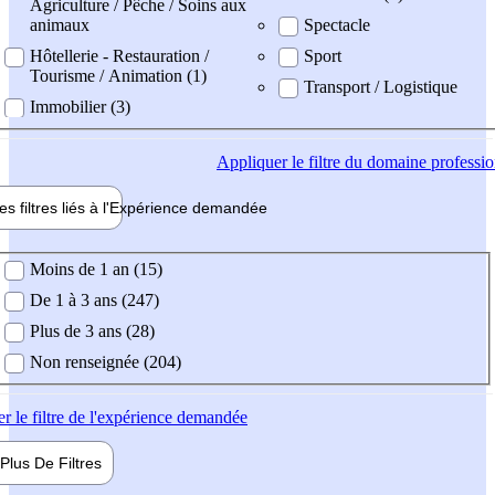
Agriculture / Pêche / Soins aux
animaux
Spectacle
Hôtellerie - Restauration /
Sport
Tourisme / Animation (1)
Transport / Logistique
Immobilier (3)
Appliquer
le filtre du domaine professi
es filtres liés à l'
Expérience
demandée
ience demandée
Moins de 1 an (15)
De 1 à 3 ans (247)
Plus de 3 ans (28)
Non renseignée (204)
er
le filtre de l'expérience demandée
Plus De
Filtres