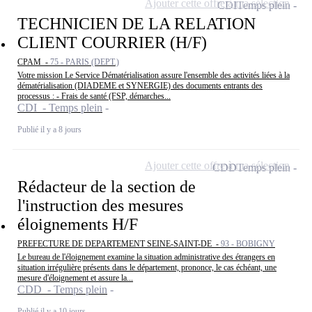
Ajouter cette offre à ma sélection
CDI
Temps plein
TECHNICIEN DE LA RELATION
CLIENT COURRIER (H/F)
CPAM -
75 - PARIS (DEPT.)
Votre mission Le Service Dématérialisation assure l'ensemble des activités liées à la
dématérialisation (DIADEME et SYNERGIE) des documents entrants des
processus : - Frais de santé (FSP, démarches...
CDI - Temps plein
Publié il y a 8 jours
Ajouter cette offre à ma sélection
CDD
Temps plein
Rédacteur de la section de
l'instruction des mesures
éloignements H/F
PREFECTURE DE DEPARTEMENT SEINE-SAINT-DE -
93 - BOBIGNY
Le bureau de l'éloignement examine la situation administrative des étrangers en
situation irrégulière présents dans le département, prononce, le cas échéant, une
mesure d'éloignement et assure la...
CDD - Temps plein
Publié il y a 10 jours