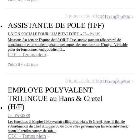
Ajouter cette offre à ma sélection
CDI
Temps plein
ASSISTANT.E DE POLE (H/F)
UNION SOCIALE POUR L'HABITAT D'IDF -
75 - PARIS
Missions Au sein de l'équipe de l'AORIF, l'assistant-e joue un rôle central de
coordination et de soutien opérationnel auprès des membres de l'équipe. Véritable
pilier du fonctionnement quotidien, il...
CDI - Temps plein
Publié il y a 21 jours
Ajouter cette offre à ma sélection
CDI
Temps plein
EMPLOYE POLYVALENT
TRILINGUE au Hans & Gretel
(H/F)
75 - PARIS 09
Les fonctions d' Employé Polyvalent trilingue au Hans & Gretel, sous le lien de
subordination du Chef d'Equipe ou de toute autre personne qui lui sera substituée,
auquel il rendra compte de son...
CDI - Temps plein