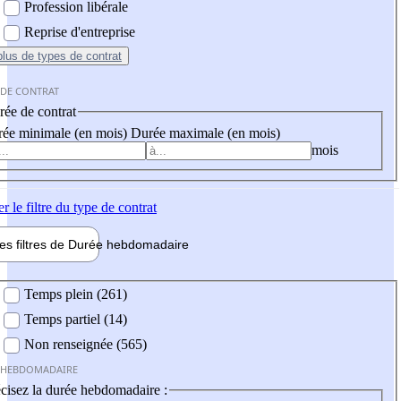
Profession libérale
Reprise d'entreprise
plus
de types de contrat
 DE CONTRAT
ée de contrat
ée minimale (en mois)
Durée maximale (en mois)
mois
er
le filtre du type de contrat
les filtres de
Durée hebdo
madaire
 hebdomadaire
Temps plein (261)
Temps partiel (14)
Non renseignée (565)
 HEBDOMADAIRE
cisez la durée hebdomadaire :