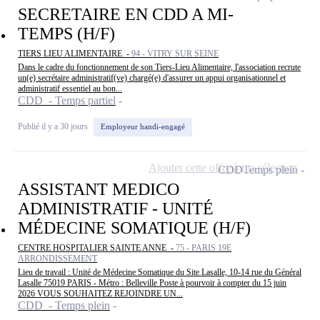
SECRETAIRE EN CDD A MI-
TEMPS (H/F)
TIERS LIEU ALIMENTAIRE -
94 - VITRY SUR SEINE
Dans le cadre du fonctionnement de son Tiers-Lieu Alimentaire, l'association recrute
un(e) secrétaire administratif(ve) chargé(e) d'assurer un appui organisationnel et
administratif essentiel au bon...
CDD - Temps partiel
Publié il y a 30 jours
Employeur handi-engagé
Ajouter cette offre à ma sélection
CDD
Temps plein
ASSISTANT MEDICO
ADMINISTRATIF - UNITÉ
MÉDECINE SOMATIQUE (H/F)
CENTRE HOSPITALIER SAINTE ANNE -
75 - PARIS 19E
ARRONDISSEMENT
Lieu de travail : Unité de Médecine Somatique du Site Lasalle, 10-14 rue du Général
Lasalle 75019 PARIS - Métro : Belleville Poste à pourvoir à compter du 15 juin
2026 VOUS SOUHAITEZ REJOINDRE UN...
CDD - Temps plein