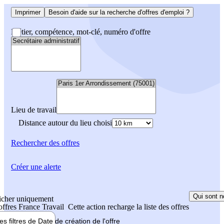
Imprimer
Besoin d'aide sur la recherche d'offres d'emploi ?
Métier, compétence, mot-clé, numéro d'offre
Lieu de travail
Distance autour du lieu choisi
Rechercher
des offres
Créer une alerte
Qui sont n
icher uniquement
 offres France Travail
Cette action recharge la liste des offres
les filtres de
Date de création
de l'offre