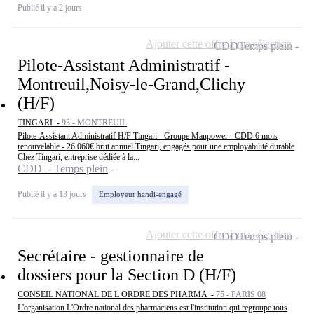
Publié il y a 2 jours
Ajouter cette offre à ma sélection
CDD
Temps plein
Pilote-Assistant Administratif -
Montreuil,Noisy-le-Grand,Clichy
(H/F)
TINGARI -
93 - MONTREUIL
Pilote-Assistant Administratif H/F Tingari - Groupe Manpower - CDD 6 mois
renouvelable - 26 060€ brut annuel Tingari, engagés pour une employabilité durable
Chez Tingari, entreprise dédiée à la...
CDD - Temps plein
Publié il y a 13 jours
Employeur handi-engagé
Ajouter cette offre à ma sélection
CDD
Temps plein
Secrétaire - gestionnaire de
dossiers pour la Section D (H/F)
CONSEIL NATIONAL DE L ORDRE DES PHARMA -
75 - PARIS 08
L'organisation L'Ordre national des pharmaciens est l'institution qui regroupe tous