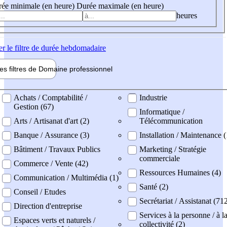
ée minimale (en heure)
Durée maximale (en heure)
heures
er
le filtre de durée hebdomadaire
les filtres de
Domaine pro
fessionnel
ne professionel
Achats / Comptabilité /
Industrie
Gestion (67)
Informatique /
Arts / Artisanat d'art (2)
Télécommunication
Banque / Assurance (3)
Installation / Maintenance (
Bâtiment / Travaux Publics
Marketing / Stratégie
commerciale
Commerce / Vente (42)
Ressources Humaines (4)
Communication / Multimédia (1)
Santé (2)
Conseil / Etudes
Secrétariat / Assistanat (71
Direction d'entreprise
Services à la personne / à l
Espaces verts et naturels /
collectivité (2)