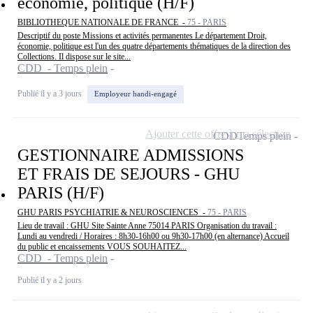
économie, politique (H/F)
BIBLIOTHEQUE NATIONALE DE FRANCE -
75 - PARIS
Descriptif du poste Missions et activités permanentes Le département Droit,
économie, politique est l'un des quatre départements thématiques de la direction des
Collections. Il dispose sur le site...
CDD - Temps plein
Publié il y a 3 jours
Employeur handi-engagé
Ajouter cette offre à ma sélection
CDD
Temps plein
GESTIONNAIRE ADMISSIONS
ET FRAIS DE SEJOURS - GHU
PARIS (H/F)
GHU PARIS PSYCHIATRIE & NEUROSCIENCES -
75 - PARIS
Lieu de travail : GHU Site Sainte Anne 75014 PARIS Organisation du travail :
Lundi au vendredi / Horaires : 8h30-16h00 ou 9h30-17h00 (en alternance) Accueil
du public et encaissements VOUS SOUHAITEZ...
CDD - Temps plein
Publié il y a 2 jours