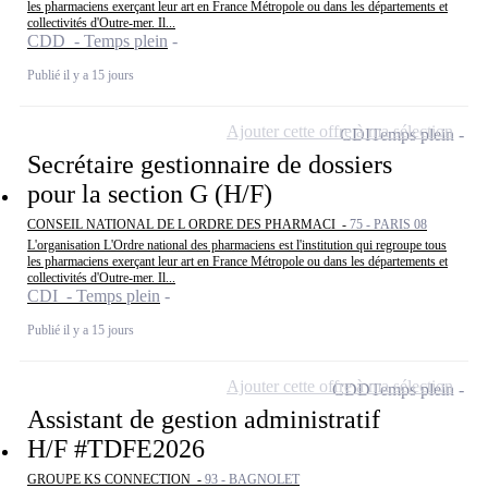
les pharmaciens exerçant leur art en France Métropole ou dans les départements et
collectivités d'Outre-mer. Il...
CDD - Temps plein
Publié il y a 15 jours
Ajouter cette offre à ma sélection
CDI
Temps plein
Secrétaire gestionnaire de dossiers
pour la section G (H/F)
CONSEIL NATIONAL DE L ORDRE DES PHARMACI -
75 - PARIS 08
L'organisation L'Ordre national des pharmaciens est l'institution qui regroupe tous
les pharmaciens exerçant leur art en France Métropole ou dans les départements et
collectivités d'Outre-mer. Il...
CDI - Temps plein
Publié il y a 15 jours
Ajouter cette offre à ma sélection
CDD
Temps plein
Assistant de gestion administratif
H/F #TDFE2026
GROUPE KS CONNECTION -
93 - BAGNOLET