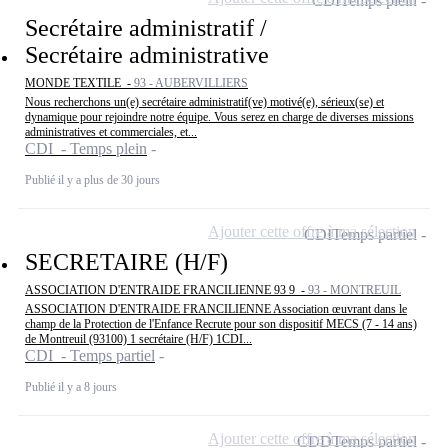
CDI
Temps plein
Secrétaire administratif /
Secrétaire administrative
MONDE TEXTILE -
93 - AUBERVILLIERS
Nous recherchons un(e) secrétaire administratif(ve) motivé(e), sérieux(se) et
dynamique pour rejoindre notre équipe. Vous serez en charge de diverses missions
administratives et commerciales, et...
CDI - Temps plein
Publié il y a plus de 30 jours
Ajouter cette offre à ma sélection
CDI
Temps partiel
SECRETAIRE (H/F)
ASSOCIATION D'ENTRAIDE FRANCILIENNE 93 9 -
93 - MONTREUIL
ASSOCIATION D'ENTRAIDE FRANCILIENNE Association œuvrant dans le
champ de la Protection de l'Enfance Recrute pour son dispositif MECS (7 - 14 ans)
de Montreuil (93100) 1 secrétaire (H/F) 1CDI...
CDI - Temps partiel
Publié il y a 8 jours
Ajouter cette offre à ma sélection
CDD
Temps partiel