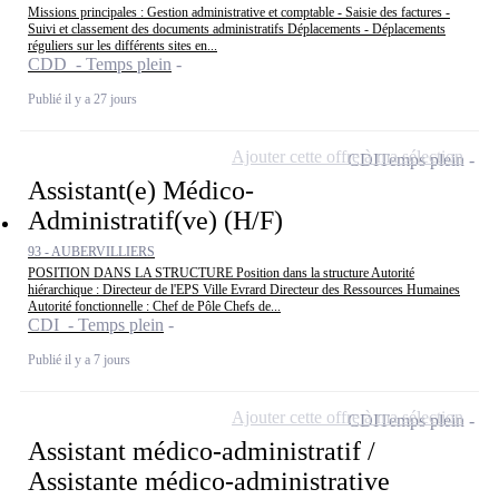
Missions principales : Gestion administrative et comptable - Saisie des factures -
Suivi et classement des documents administratifs Déplacements - Déplacements
réguliers sur les différents sites en...
CDD - Temps plein
Publié il y a 27 jours
Ajouter cette offre à ma sélection
CDI
Temps plein
Assistant(e) Médico-
Administratif(ve) (H/F)
93 - AUBERVILLIERS
POSITION DANS LA STRUCTURE Position dans la structure Autorité
hiérarchique : Directeur de l'EPS Ville Evrard Directeur des Ressources Humaines
Autorité fonctionnelle : Chef de Pôle Chefs de...
CDI - Temps plein
Publié il y a 7 jours
Ajouter cette offre à ma sélection
CDI
Temps plein
Assistant médico-administratif /
Assistante médico-administrative