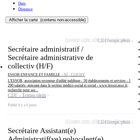
Date
Distance
Afficher la carte
(contenu non-accessible)
Ajouter cette offre à ma sélection
CDI
Temps plein
Secrétaire administratif /
Secrétaire administrative de
collectiv (H/F)
ESSOR ENFANCE ET FAMILLE -
92 - CLICHY
L'ESSOR, association reconnue d'utilité publique - 50 établissements et services - 1
200 salariés- agissant dans le secteur médico-social et social - www.lessor.asso.fr,
recherche pour ses...
CDI - Temps plein
Publié il y a 6 jours
Ajouter cette offre à ma sélection
CDI
Temps plein
Secrétaire Assistant(e)
Administratif(ve) polyvalent(e)