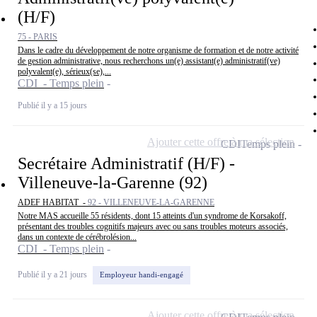
(H/F)
75 - PARIS
Dans le cadre du développement de notre organisme de formation et de notre activité
de gestion administrative, nous recherchons un(e) assistant(e) administratif(ve)
polyvalent(e), sérieux(se),...
CDI - Temps plein
Publié il y a 15 jours
Ajouter cette offre à ma sélection
CDI
Temps plein
Secrétaire Administratif (H/F) -
Villeneuve-la-Garenne (92)
ADEF HABITAT -
92 - VILLENEUVE-LA-GARENNE
Notre MAS accueille 55 résidents, dont 15 atteints d'un syndrome de Korsakoff,
présentant des troubles cognitifs majeurs avec ou sans troubles moteurs associés,
dans un contexte de cérébrolésion...
CDI - Temps plein
Publié il y a 21 jours
Employeur handi-engagé
Ajouter cette offre à ma sélection