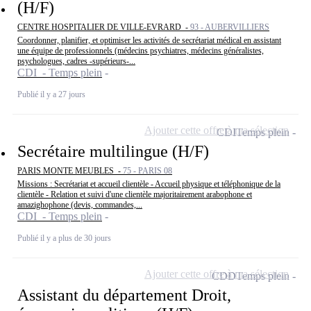
(H/F)
CENTRE HOSPITALIER DE VILLE-EVRARD -
93 - AUBERVILLIERS
Coordonner, planifier, et optimiser les activités de secrétariat médical en assistant
une équipe de professionnels (médecins psychiatres, médecins généralistes,
psychologues, cadres -supérieurs-...
CDI - Temps plein
Publié il y a 27 jours
Ajouter cette offre à ma sélection
CDI
Temps plein
Secrétaire multilingue (H/F)
PARIS MONTE MEUBLES -
75 - PARIS 08
Missions : Secrétariat et accueil clientèle - Accueil physique et téléphonique de la
clientèle - Relation et suivi d'une clientèle majoritairement arabophone et
amazighophone (devis, commandes,...
CDI - Temps plein
Publié il y a plus de 30 jours
Ajouter cette offre à ma sélection
CDD
Temps plein
Assistant du département Droit,