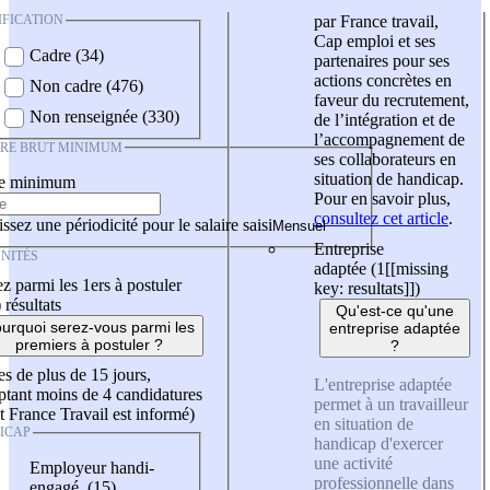
IFICATION
par France travail,
Cap emploi et ses
Cadre (34)
partenaires pour ses
actions concrètes en
Non cadre (476)
faveur du recrutement,
Non renseignée (330)
de l’intégration et de
l’accompagnement de
IRE BRUT MINIMUM
ses collaborateurs en
situation de handicap.
re minimum
Pour en savoir plus,
consultez cet article
.
ssez une périodicité pour le salaire saisi
Entreprise
NITÉS
adaptée (1
[[missing
z parmi les 1ers à postuler
key: resultats]]
)
)
résultats
Qu'est-ce qu'une
urquoi serez-vous parmi les
entreprise adaptée
premiers à postuler ?
?
es de plus de 15 jours,
L'entreprise adaptée
tant moins de 4 candidatures
permet à un travailleur
t France Travail est informé)
en situation de
ICAP
handicap d'exercer
une activité
Employeur handi-
professionnelle dans
engagé (15)