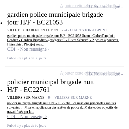
Ajouter cette offre à ma sélection
CDI
Non renseigné
gardien police municipale brigade
jour H/F - EC21053
VILLE DE CHARENTON LE PONT -
94 - CHARENTON-LE-PONT
gardien police municipale brigade jour H/F - EC21053 Statut : Cadre d'emploi :
Gardien - Gardien Brigadier - (catégorie C - Filière Sécurité) - 2 postes à pourvoir.
Hiérarchie : Placé(e) sous...
CDI - Non renseigné
Publié il y a plus de 30 jours
Ajouter cette offre à ma sélection
CDI
Non renseigné
policier municipal brigade nuit
H/F - EC22761
VILLIERS-SUR-MARNE -
94 - VILLIERS-SUR-MARNE
policier municipal brigade nuit H/F - EC22761 Les missions principales sont les
suivantes : - Mise en application des arrêtés de police du Maire et des objectifs de
travail fixés par la...
CDI - Non renseigné
Publié il y a plus de 30 jours