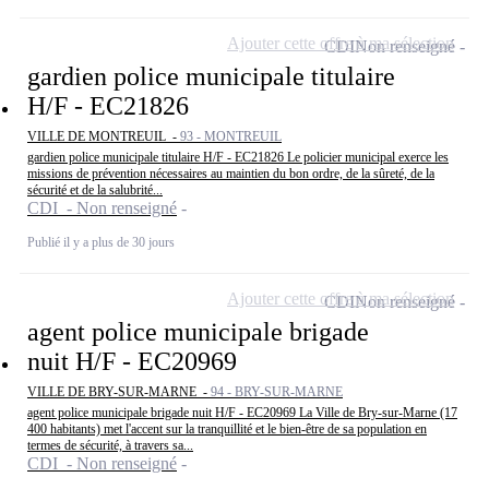
Ajouter cette offre à ma sélection
CDI
Non renseigné
gardien police municipale titulaire
H/F - EC21826
VILLE DE MONTREUIL -
93 - MONTREUIL
gardien police municipale titulaire H/F - EC21826 Le policier municipal exerce les
missions de prévention nécessaires au maintien du bon ordre, de la sûreté, de la
sécurité et de la salubrité...
CDI - Non renseigné
Publié il y a plus de 30 jours
Ajouter cette offre à ma sélection
CDI
Non renseigné
agent police municipale brigade
nuit H/F - EC20969
VILLE DE BRY-SUR-MARNE -
94 - BRY-SUR-MARNE
agent police municipale brigade nuit H/F - EC20969 La Ville de Bry-sur-Marne (17
400 habitants) met l'accent sur la tranquillité et le bien-être de sa population en
termes de sécurité, à travers sa...
CDI - Non renseigné