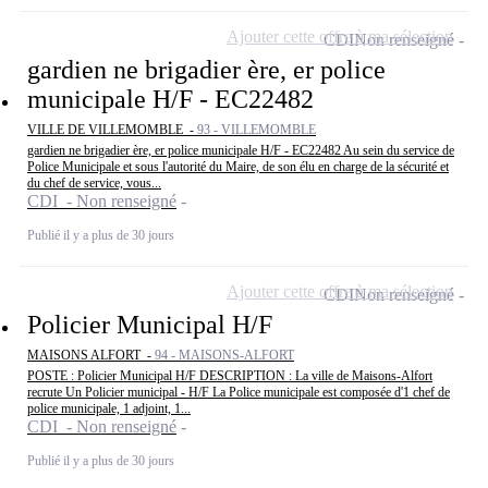
Ajouter cette offre à ma sélection
CDI
Non renseigné
gardien ne brigadier ère, er police
municipale H/F - EC22482
VILLE DE VILLEMOMBLE -
93 - VILLEMOMBLE
gardien ne brigadier ère, er police municipale H/F - EC22482 Au sein du service de
Police Municipale et sous l'autorité du Maire, de son élu en charge de la sécurité et
du chef de service, vous...
CDI - Non renseigné
Publié il y a plus de 30 jours
Ajouter cette offre à ma sélection
CDI
Non renseigné
Policier Municipal H/F
MAISONS ALFORT -
94 - MAISONS-ALFORT
POSTE : Policier Municipal H/F DESCRIPTION : La ville de Maisons-Alfort
recrute Un Policier municipal - H/F La Police municipale est composée d'1 chef de
police municipale, 1 adjoint, 1...
CDI - Non renseigné
Publié il y a plus de 30 jours