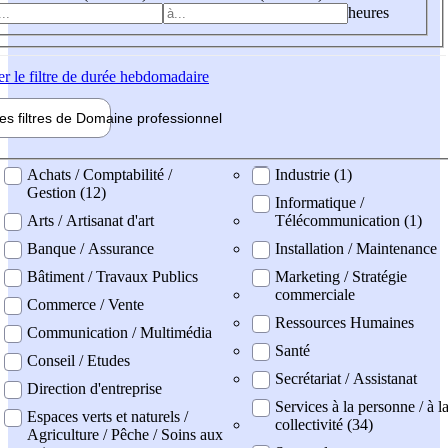
heures
er
le filtre de durée hebdomadaire
les filtres de
Domaine pro
fessionnel
ne professionel
Achats / Comptabilité /
Industrie (1)
Gestion (12)
Informatique /
Arts / Artisanat d'art
Télécommunication (1)
Banque / Assurance
Installation / Maintenance
Bâtiment / Travaux Publics
Marketing / Stratégie
commerciale
Commerce / Vente
Ressources Humaines
Communication / Multimédia
Santé
Conseil / Etudes
Secrétariat / Assistanat
Direction d'entreprise
Services à la personne / à l
Espaces verts et naturels /
collectivité (34)
Agriculture / Pêche / Soins aux