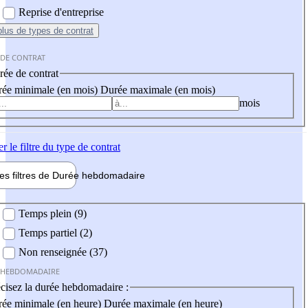
Reprise d'entreprise
plus
de types de contrat
 DE CONTRAT
ée de contrat
ée minimale (en mois)
Durée maximale (en mois)
mois
er
le filtre du type de contrat
les filtres de
Durée hebdo
madaire
 hebdomadaire
Temps plein (9)
Temps partiel (2)
Non renseignée (37)
 HEBDOMADAIRE
cisez la durée hebdomadaire :
ée minimale (en heure)
Durée maximale (en heure)