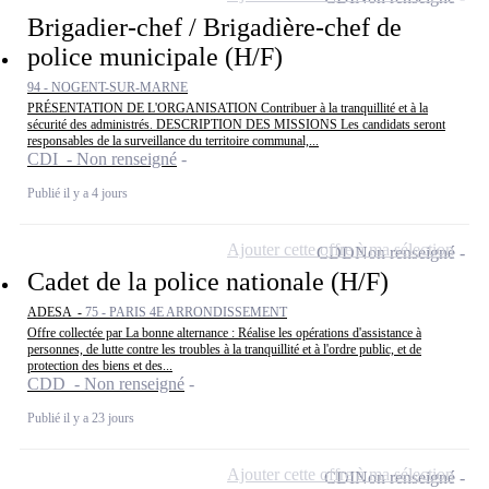
Brigadier-chef / Brigadière-chef de
police municipale (H/F)
94 - NOGENT-SUR-MARNE
PRÉSENTATION DE L'ORGANISATION Contribuer à la tranquillité et à la
sécurité des administrés. DESCRIPTION DES MISSIONS Les candidats seront
responsables de la surveillance du territoire communal,...
CDI - Non renseigné
Publié il y a 4 jours
Ajouter cette offre à ma sélection
CDD
Non renseigné
Cadet de la police nationale (H/F)
ADESA -
75 - PARIS 4E ARRONDISSEMENT
Offre collectée par La bonne alternance : Réalise les opérations d'assistance à
personnes, de lutte contre les troubles à la tranquillité et à l'ordre public, et de
protection des biens et des...
CDD - Non renseigné
Publié il y a 23 jours
Ajouter cette offre à ma sélection
CDI
Non renseigné