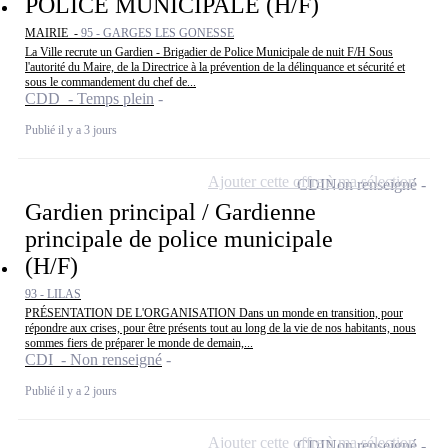
POLICE MUNICIPALE (H/F)
MAIRIE -
95 - GARGES LES GONESSE
La Ville recrute un Gardien - Brigadier de Police Municipale de nuit F/H Sous
l'autorité du Maire, de la Directrice à la prévention de la délinquance et sécurité et
sous le commandement du chef de...
CDD - Temps plein
Publié il y a 3 jours
Ajouter cette offre à ma sélection
CDI
Non renseigné
Gardien principal / Gardienne
principale de police municipale
(H/F)
93 - LILAS
PRÉSENTATION DE L'ORGANISATION Dans un monde en transition, pour
répondre aux crises, pour être présents tout au long de la vie de nos habitants, nous
sommes fiers de préparer le monde de demain,...
CDI - Non renseigné
Publié il y a 2 jours
Ajouter cette offre à ma sélection
CDI
Non renseigné