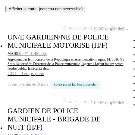
Afficher la carte
(contenu non-accessible)
Ajouter cette offre à ma sélection
CDI
Temps plein
UN/E GARDIEN/NE DE POLICE
MUNICIPALE MOTORISE (H/F)
MAIRIE -
77 - CHELLES
Agrément par le Procureur de la République et assermentation requis. MISSIONS
Sous l'autorité du Directeur de la Police municipale, l'agente / l'agent fait respecter,
l'ordre public, la sécurité des...
CDI - Temps plein
Publié il y a plus de 30 jours
Soyez parmi les 1ers à postuler
Ajouter cette offre à ma sélection
CDI
Temps plein
GARDIEN DE POLICE
MUNICIPALE - BRIGADE DE
NUIT (H/F)