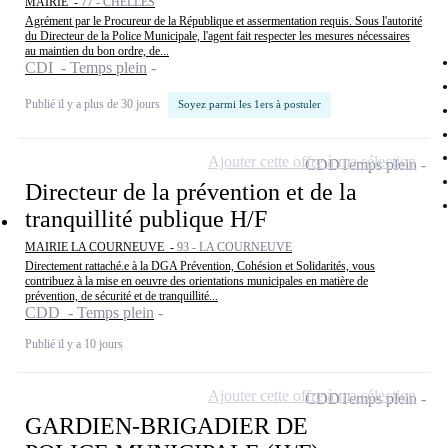
MAIRIE -
77 - CHELLES
Agrément par le Procureur de la République et assermentation requis. Sous l'autorité
du Directeur de la Police Municipale, l'agent fait respecter les mesures nécessaires
au maintien du bon ordre, de...
CDI - Temps plein
Publié il y a plus de 30 jours
Soyez parmi les 1ers à postuler
Ajouter cette offre à ma sélection
CDD
Temps plein
Directeur de la prévention et de la
tranquillité publique H/F
MAIRIE LA COURNEUVE -
93 - LA COURNEUVE
Directement rattaché.e à la DGA Prévention, Cohésion et Solidarités, vous
contribuez à la mise en oeuvre des orientations municipales en matière de
prévention, de sécurité et de tranquillité...
CDD - Temps plein
Publié il y a 10 jours
Ajouter cette offre à ma sélection
CDD
Temps plein
GARDIEN-BRIGADIER DE