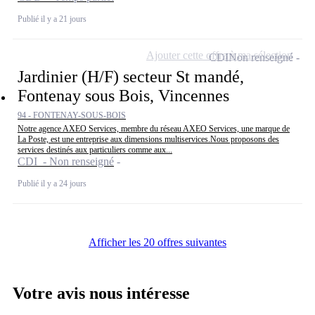
Publié il y a 21 jours
Ajouter cette offre à ma sélection
CDI
Non renseigné
Jardinier (H/F) secteur St mandé,
Fontenay sous Bois, Vincennes
94 - FONTENAY-SOUS-BOIS
Notre agence AXEO Services, membre du réseau AXEO Services, une marque de
La Poste, est une entreprise aux dimensions multiservices.Nous proposons des
services destinés aux particuliers comme aux...
CDI - Non renseigné
Publié il y a 24 jours
Afficher les 20 offres suivantes
Votre avis nous intéresse