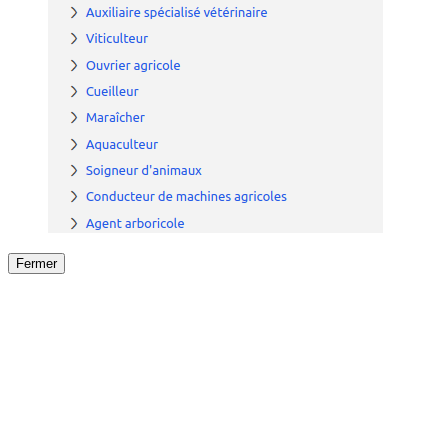
Fermer
Fermer
le détail de l'offre
/
Offre
sur
Offre précéden