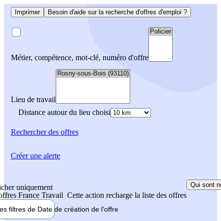
Imprimer
Besoin d'aide sur la recherche d'offres d'emploi ?
Métier, compétence, mot-clé, numéro d'offre
Lieu de travail
Distance autour du lieu choisi
Rechercher
des offres
Créer une alerte
Qui sont n
icher uniquement
 offres France Travail
Cette action recharge la liste des offres
les filtres de
Date de création
de l'offre