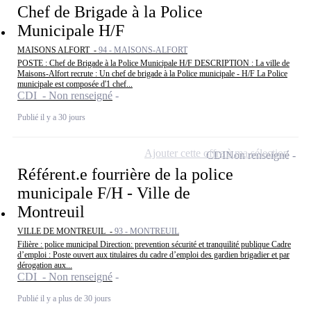
Chef de Brigade à la Police
Municipale H/F
MAISONS ALFORT -
94 - MAISONS-ALFORT
POSTE : Chef de Brigade à la Police Municipale H/F DESCRIPTION : La ville de
Maisons-Alfort recrute : Un chef de brigade à la Police municipale - H/F La Police
municipale est composée d'1 chef...
CDI - Non renseigné
Publié il y a 30 jours
Ajouter cette offre à ma sélection
CDI
Non renseigné
Référent.e fourrière de la police
municipale F/H - Ville de
Montreuil
VILLE DE MONTREUIL -
93 - MONTREUIL
Filière : police municipal Direction: prevention sécurité et tranquilité publique Cadre
d’emploi : Poste ouvert aux titulaires du cadre d’emploi des gardien brigadier et par
dérogation aux...
CDI - Non renseigné
Publié il y a plus de 30 jours