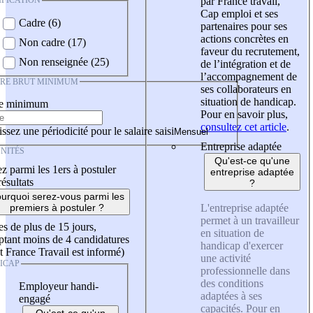
IFICATION
par France travail,
Cap emploi et ses
Cadre (6)
partenaires pour ses
actions concrètes en
Non cadre (17)
faveur du recrutement,
Non renseignée (25)
de l’intégration et de
l’accompagnement de
IRE BRUT MINIMUM
ses collaborateurs en
situation de handicap.
re minimum
Pour en savoir plus,
consultez cet article
.
ssez une périodicité pour le salaire saisi
Entreprise adaptée
NITÉS
Qu'est-ce qu'une
z parmi les 1ers à postuler
entreprise adaptée
résultats
?
urquoi serez-vous parmi les
L'entreprise adaptée
premiers à postuler ?
permet à un travailleur
es de plus de 15 jours,
en situation de
tant moins de 4 candidatures
handicap d'exercer
t France Travail est informé)
une activité
ICAP
professionnelle dans
des conditions
Employeur handi-
adaptées à ses
engagé
capacités. Pour en
Qu'est-ce qu'un