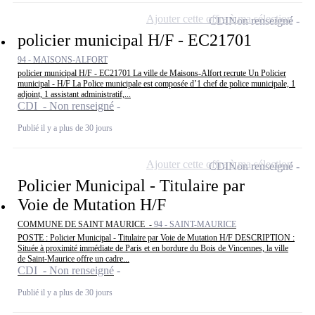
Ajouter cette offre à ma sélection
CDI
Non renseigné
policier municipal H/F - EC21701
94 - MAISONS-ALFORT
policier municipal H/F - EC21701 La ville de Maisons-Alfort recrute Un Policier
municipal - H/F La Police municipale est composée d’1 chef de police municipale, 1
adjoint, 1 assistant administratif,...
CDI - Non renseigné
Publié il y a plus de 30 jours
Ajouter cette offre à ma sélection
CDI
Non renseigné
Policier Municipal - Titulaire par
Voie de Mutation H/F
COMMUNE DE SAINT MAURICE -
94 - SAINT-MAURICE
POSTE : Policier Municipal - Titulaire par Voie de Mutation H/F DESCRIPTION :
Située à proximité immédiate de Paris et en bordure du Bois de Vincennes, la ville
de Saint-Maurice offre un cadre...
CDI - Non renseigné
Publié il y a plus de 30 jours