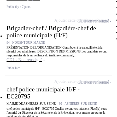
Publié il y a 7 jours
Ajouter cette offre à ma sélection
CDI
Non renseigné
Brigadier-chef / Brigadière-chef de
police municipale (H/F)
94 - NOGENT-SUR-MARNE
PRÉSENTATION DE L'ORGANISATION Contribuer à la tranquillité et à la
sécurité des administrés. DESCRIPTION DES MISSIONS Les candidats seront
responsables de la surveillance du territoire communal,...
CDI - Non renseigné
Publié hier
Ajouter cette offre à ma sélection
CDI
Non renseigné
chef police municipale H/F -
EC20795
MAIRIE DE ASNIERES-SUR-SEINE -
92 - ASNIÈRES-SUR-SEINE
chef police municipale H/F - EC20795 Quelles seront vos missions Placé(e) sous
l'autorité du Directeur de la Sécurité et de la Prévention, vous mettez en œuvre la
politique de sécurité et de...