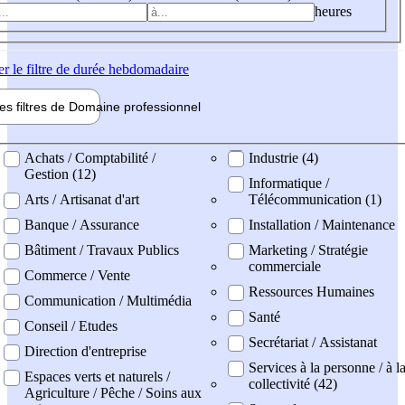
heures
er
le filtre de durée hebdomadaire
les filtres de
Domaine pro
fessionnel
ne professionel
Achats / Comptabilité /
Industrie (4)
Gestion (12)
Informatique /
Arts / Artisanat d'art
Télécommunication (1)
Banque / Assurance
Installation / Maintenance
Bâtiment / Travaux Publics
Marketing / Stratégie
commerciale
Commerce / Vente
Ressources Humaines
Communication / Multimédia
Santé
Conseil / Etudes
Secrétariat / Assistanat
Direction d'entreprise
Services à la personne / à l
Espaces verts et naturels /
collectivité (42)
Agriculture / Pêche / Soins aux