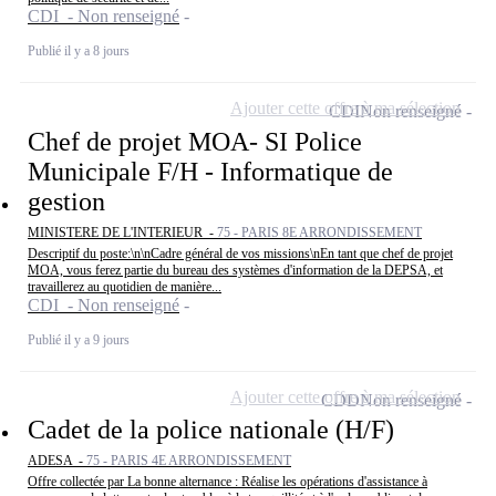
CDI - Non renseigné
Publié il y a 8 jours
Ajouter cette offre à ma sélection
CDI
Non renseigné
Chef de projet MOA- SI Police
Municipale F/H - Informatique de
gestion
MINISTERE DE L'INTERIEUR -
75 - PARIS 8E ARRONDISSEMENT
Descriptif du poste:\n\nCadre général de vos missions\nEn tant que chef de projet
MOA, vous ferez partie du bureau des systèmes d'information de la DEPSA, et
travaillerez au quotidien de manière...
CDI - Non renseigné
Publié il y a 9 jours
Ajouter cette offre à ma sélection
CDD
Non renseigné
Cadet de la police nationale (H/F)
ADESA -
75 - PARIS 4E ARRONDISSEMENT
Offre collectée par La bonne alternance : Réalise les opérations d'assistance à