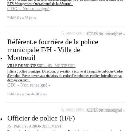
BTS Management Opérationnel de la Sécurité...
CDD - Non renseigné
Publié il y a 26 jours
Ajouter cette offre à ma sélection
CDI
Non renseigné
Référent.e fourrière de la police
municipale F/H - Ville de
Montreuil
VILLE DE MONTREUIL -
93 - MONTREUIL
Filière : police municipal Direction: prevention sécurité et tranquilité publique Cadre
d’emploi : Poste ouvert aux titulaires du cadre d’emploi des gardien brigadier et par
dérogation aux...
CDI - Non renseigné
Publié il y a plus de 30 jours
Ajouter cette offre à ma sélection
CDI
Non renseigné
Officier de police (H/F)
75 - PARIS 9E ARRONDISSEMENT