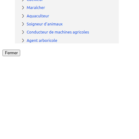
Fermer
Fermer
le détail de l'offre
/
Offre
sur
Offre précéden