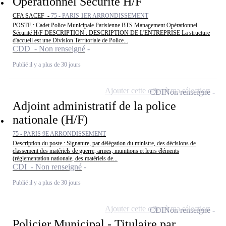
Opérationnel Sécurité H/F
CFA SACEF -
75 - PARIS 1ER ARRONDISSEMENT
POSTE : Cadet Police Municipale Parisienne BTS Management Opérationnel
Sécurité H/F DESCRIPTION : DESCRIPTION DE L'ENTREPRISE La structure
d'accueil est une Division Territoriale de Police...
CDD - Non renseigné
Publié il y a plus de 30 jours
Ajouter cette offre à ma sélection
CDI
Non renseigné
Adjoint administratif de la police
nationale (H/F)
75 - PARIS 9E ARRONDISSEMENT
Description du poste : Signature, par délégation du ministre, des décisions de
classement des matériels de guerre, armes, munitions et leurs éléments
(réglementation nationale, des matériels de...
CDI - Non renseigné
Publié il y a plus de 30 jours
Ajouter cette offre à ma sélection
CDI
Non renseigné
Policier Municipal - Titulaire par