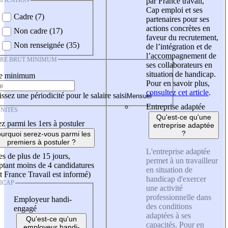
IFICATION
par France travail,
Cap emploi et ses
Cadre (7)
partenaires pour ses
actions concrètes en
Non cadre (17)
faveur du recrutement,
Non renseignée (35)
de l’intégration et de
l’accompagnement de
IRE BRUT MINIMUM
ses collaborateurs en
situation de handicap.
re minimum
Pour en savoir plus,
consultez cet article
.
ssez une périodicité pour le salaire saisi
Entreprise adaptée
NITÉS
Qu'est-ce qu'une
z parmi les 1ers à postuler
entreprise adaptée
?
urquoi serez-vous parmi les
premiers à postuler ?
L'entreprise adaptée
es de plus de 15 jours,
permet à un travailleur
tant moins de 4 candidatures
en situation de
t France Travail est informé)
handicap d'exercer
ICAP
une activité
professionnelle dans
Employeur handi-
des conditions
engagé
adaptées à ses
Qu'est-ce qu'un
capacités. Pour en
employeur handi-