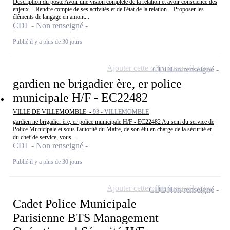
Description du poste Avoir une vision complète de la relation et avoir conscience des
enjeux. - Rendre compte de ses activités et de l'état de la relation. - Proposer les
éléments de langage en amont...
CDI - Non renseigné
Publié il y a plus de 30 jours
Ajouter cette offre à ma sélection
CDI
Non renseigné
gardien ne brigadier ère, er police
municipale H/F - EC22482
VILLE DE VILLEMOMBLE -
93 - VILLEMOMBLE
gardien ne brigadier ère, er police municipale H/F - EC22482 Au sein du service de
Police Municipale et sous l'autorité du Maire, de son élu en charge de la sécurité et
du chef de service, vous...
CDI - Non renseigné
Publié il y a plus de 30 jours
Ajouter cette offre à ma sélection
CDD
Non renseigné
Cadet Police Municipale
Parisienne BTS Management