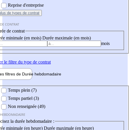
Reprise d'entreprise
plus
de types de contrat
 DE CONTRAT
ée de contrat
ée minimale (en mois)
Durée maximale (en mois)
mois
er
le filtre du type de contrat
les filtres de
Durée hebdo
madaire
 hebdomadaire
Temps plein (7)
Temps partiel (3)
Non renseignée (49)
 HEBDOMADAIRE
cisez la durée hebdomadaire :
ée minimale (en heure)
Durée maximale (en heure)