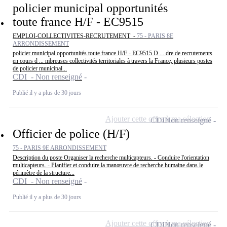
policier municipal opportunités
toute france H/F - EC9515
EMPLOI-COLLECTIVITES-RECRUTEMENT -
75 - PARIS 8E
ARRONDISSEMENT
policier municipal opportunités toute france H/F - EC9515 D ... dre de recrutements
en cours d ... mbreuses collectivités territoriales à travers la France, plusieurs postes
de policier municipal...
CDI - Non renseigné
Publié il y a plus de 30 jours
Ajouter cette offre à ma sélection
CDI
Non renseigné
Officier de police (H/F)
75 - PARIS 9E ARRONDISSEMENT
Description du poste Organiser la recherche multicapteurs. - Conduire l'orientation
multicapteurs. - Planifier et conduire la manœuvre de recherche humaine dans le
périmètre de la structure...
CDI - Non renseigné
Publié il y a plus de 30 jours
Ajouter cette offre à ma sélection
CDI
Non renseigné