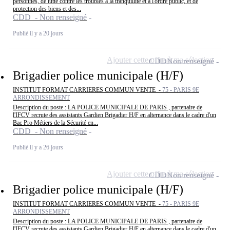
personnes, de lutte contre les troubles à la tranquillité et à l'ordre public, et de
protection des biens et des...
CDD - Non renseigné
Publié il y a 20 jours
Ajouter cette offre à ma sélection
CDD
Non renseigné
Brigadier police municipale (H/F)
INSTITUT FORMAT CARRIERES COMMUN VENTE -
75 - PARIS 9E
ARRONDISSEMENT
Description du poste : LA POLICE MUNICIPALE DE PARIS , partenaire de
l'IFCV recrute des assistants Gardien Brigadier H/F en alternance dans le cadre d'un
Bac Pro Métiers de la Sécurité en...
CDD - Non renseigné
Publié il y a 26 jours
Ajouter cette offre à ma sélection
CDD
Non renseigné
Brigadier police municipale (H/F)
INSTITUT FORMAT CARRIERES COMMUN VENTE -
75 - PARIS 9E
ARRONDISSEMENT
Description du poste : LA POLICE MUNICIPALE DE PARIS , partenaire de
l'IFCV recrute des assistants Gardien Brigadier H/F en alternance dans le cadre d'un