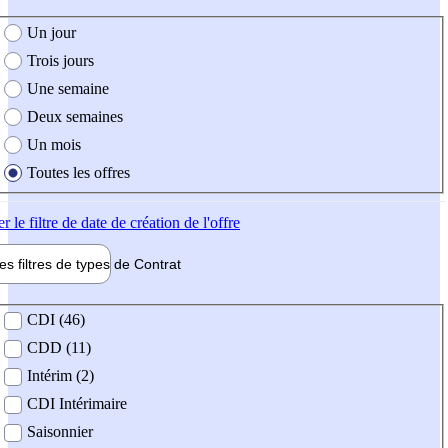
e création de l'offre
Un jour
Trois jours
Une semaine
Deux semaines
Un mois
Toutes les offres
er
le filtre de date de création de l'offre
les filtres de types de
Contrat
de contrat
CDI (46)
CDD (11)
Intérim (2)
CDI Intérimaire
Saisonnier