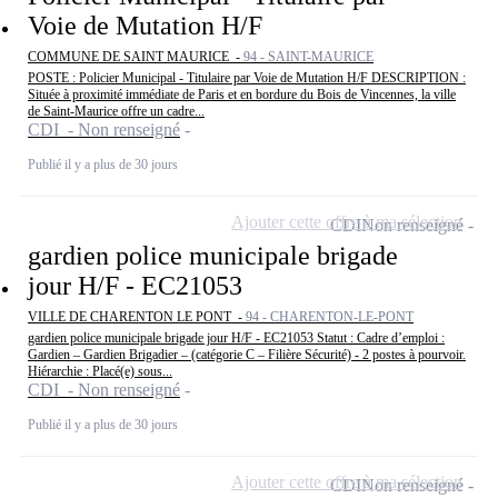
Voie de Mutation H/F
COMMUNE DE SAINT MAURICE -
94 - SAINT-MAURICE
POSTE : Policier Municipal - Titulaire par Voie de Mutation H/F DESCRIPTION :
Située à proximité immédiate de Paris et en bordure du Bois de Vincennes, la ville
de Saint-Maurice offre un cadre...
CDI - Non renseigné
Publié il y a plus de 30 jours
Ajouter cette offre à ma sélection
CDI
Non renseigné
gardien police municipale brigade
jour H/F - EC21053
VILLE DE CHARENTON LE PONT -
94 - CHARENTON-LE-PONT
gardien police municipale brigade jour H/F - EC21053 Statut : Cadre d’emploi :
Gardien – Gardien Brigadier – (catégorie C – Filière Sécurité) - 2 postes à pourvoir.
Hiérarchie : Placé(e) sous...
CDI - Non renseigné
Publié il y a plus de 30 jours
Ajouter cette offre à ma sélection
CDI
Non renseigné