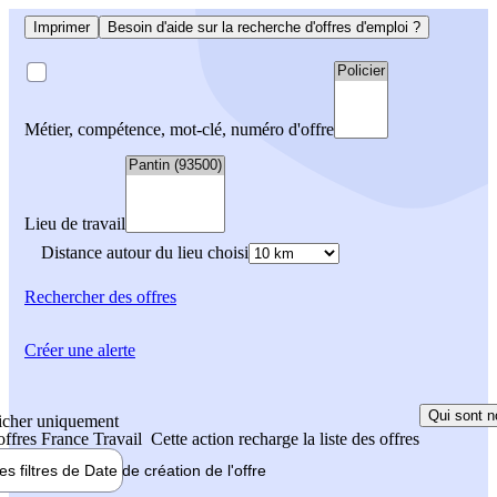
Imprimer
Besoin d'aide sur la recherche d'offres d'emploi ?
Métier, compétence, mot-clé, numéro d'offre
Lieu de travail
Distance autour du lieu choisi
Rechercher
des offres
Créer une alerte
Qui sont n
icher uniquement
 offres France Travail
Cette action recharge la liste des offres
les filtres de
Date de création
de l'offre