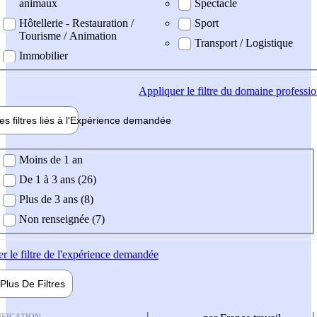
animaux
Spectacle
Hôtellerie - Restauration /
Sport
Tourisme / Animation
Transport / Logistique
Immobilier
Appliquer
le filtre du domaine professi
es filtres liés à l'
Expérience
demandée
ience demandée
Moins de 1 an
De 1 à 3 ans (26)
Plus de 3 ans (8)
Non renseignée (7)
er
le filtre de l'expérience demandée
Plus De
Filtres