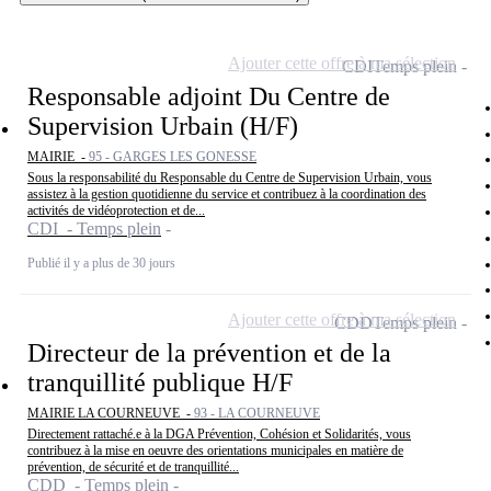
Ajouter cette offre à ma sélection
CDI
Temps plein
Responsable adjoint Du Centre de
Supervision Urbain (H/F)
MAIRIE -
95 - GARGES LES GONESSE
Sous la responsabilité du Responsable du Centre de Supervision Urbain, vous
assistez à la gestion quotidienne du service et contribuez à la coordination des
activités de vidéoprotection et de...
CDI - Temps plein
Publié il y a plus de 30 jours
Ajouter cette offre à ma sélection
CDD
Temps plein
Directeur de la prévention et de la
tranquillité publique H/F
MAIRIE LA COURNEUVE -
93 - LA COURNEUVE
Directement rattaché.e à la DGA Prévention, Cohésion et Solidarités, vous
contribuez à la mise en oeuvre des orientations municipales en matière de
prévention, de sécurité et de tranquillité...
CDD - Temps plein