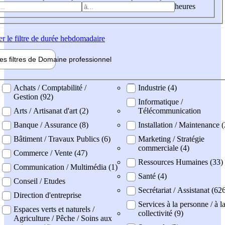
heures
er
le filtre de durée hebdomadaire
les filtres de
Domaine pro
fessionnel
ne professionel
Achats / Comptabilité /
Industrie (4)
Gestion (92)
Informatique /
Arts / Artisanat d'art (2)
Télécommunication
Banque / Assurance (8)
Installation / Maintenance (
Bâtiment / Travaux Publics (6)
Marketing / Stratégie
commerciale (4)
Commerce / Vente (47)
Ressources Humaines (33)
Communication / Multimédia (1)
Santé (4)
Conseil / Etudes
Secrétariat / Assistanat (62
Direction d'entreprise
Services à la personne / à l
Espaces verts et naturels /
collectivité (9)
Agriculture / Pêche / Soins aux