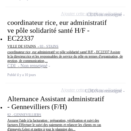
Ajouter cette offre à ma sélection
CDI
Non renseigné
coordinateur rice, eur administratif
ve pôle solidarité santé H/F -
EC22337
VILLE DE STAINS -
93 - STAINS
coordinateur rice, eur administratif ve pôle solidarité santé H/F - EC22337 Assiste
le.la directeur.rice et les responsables de service du pôle en termes d'organisation, de
gestion, de communication,...
CDI - Non renseigné
Publié il y a 10 jours
Ajouter cette offre à ma sélection
CDD
Non renseigné
Alternance Assistant administratif
- Gennevilliers (F/H)
92 - GENNEVILLIERS
Assurer l'aide à la facturation : préparation, vérification et suivi des
factures.Effectuer le suivi des paiements et relancer les clients en cas
d'impayés.Gérer et mettre à jour le planning des...