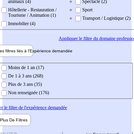
animaux (4)
Spectacle (2)
Hôtellerie - Restauration /
Sport
Tourisme / Animation (1)
Transport / Logistique (2)
Immobilier (4)
Appliquer
le filtre du domaine professi
es filtres liés à l'
Expérience
demandée
ience demandée
Moins de 1 an (17)
De 1 à 3 ans (268)
Plus de 3 ans (35)
Non renseignée (176)
er
le filtre de l'expérience demandée
Plus De
Filtres