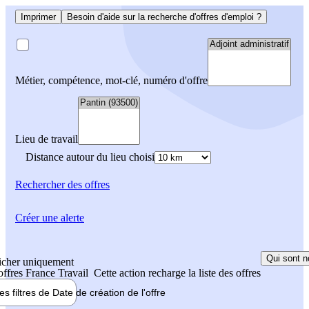
Imprimer
Besoin d'aide sur la recherche d'offres d'emploi ?
Métier, compétence, mot-clé, numéro d'offre
Lieu de travail
Distance autour du lieu choisi
Rechercher
des offres
Créer une alerte
Qui sont n
icher uniquement
 offres France Travail
Cette action recharge la liste des offres
les filtres de
Date de création
de l'offre