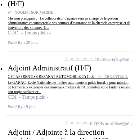
(H/F)
94 - NOGENT SUR MARNE
Mission principale : - Le collaborateur d'agence sera en charge de la gestion
administrative et commerciale des contrats d'assurance de la clientèle entreprise et de
l'ouverture des sinistres. Il...
CDD - Temps plein
Publié il y a 29 jours
Ajouter cette offre à ma sélection
CDI
Temps plein
Adjoint Administratif (H/F)
GPT APPRENTISS REPARAT AUTOMOBILE CYCLE -
95 - ARGENTEUIL
Le GARAC, Ecole Nationale des filières auto, moto et poids lourd, a pour mission
de former aux exigences des nouveaux métiers de l'Automobile et de l'aider à réussir
son projet scolaire et...
CDI - Temps plein
Publié il y a 9 jours
Ajouter cette offre à ma sélection
CDD
Non renseigné
Adjoint / Adjointe à la direction