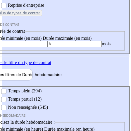
Reprise d'entreprise
plus
de types de contrat
 DE CONTRAT
ée de contrat
ée minimale (en mois)
Durée maximale (en mois)
mois
er
le filtre du type de contrat
les filtres de
Durée hebdo
madaire
 hebdomadaire
Temps plein (294)
Temps partiel (12)
Non renseignée (545)
 HEBDOMADAIRE
cisez la durée hebdomadaire :
ée minimale (en heure)
Durée maximale (en heure)