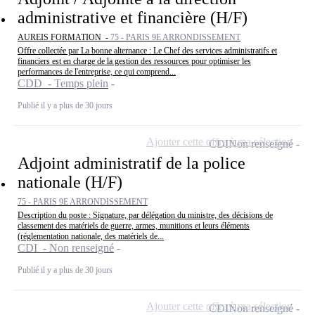
administrative et financière (H/F)
AUREIS FORMATION -
75 - PARIS 9E ARRONDISSEMENT
Offre collectée par La bonne alternance : Le Chef des services administratifs et
financiers est en charge de la gestion des ressources pour optimiser les
performances de l'entreprise, ce qui comprend...
CDD - Temps plein
Publié il y a plus de 30 jours
Ajouter cette offre à ma sélection
CDI
Non renseigné
Adjoint administratif de la police
nationale (H/F)
75 - PARIS 9E ARRONDISSEMENT
Description du poste : Signature, par délégation du ministre, des décisions de
classement des matériels de guerre, armes, munitions et leurs éléments
(réglementation nationale, des matériels de...
CDI - Non renseigné
Publié il y a plus de 30 jours
Ajouter cette offre à ma sélection
CDI
Non renseigné