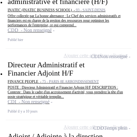
administrative et financière (H/F)
INATEC (INATEC BUSINESS SCHOOL) -
93 - SAINT-DENIS
Offre collectée par La bonne alternance : Le Chef des services administratifs et
financiers est en charge de la gestion des ressources pour optimiser les
performances de l'entreprise, ce qui comprend...
CDD - Non renseigné
Publié hier
Ajouter cette offre à ma sélection
CDI
Non renseigné
Directeur Administratif et
Financier Adjoint H/F
FINANCE PEOPLE -
75 - PARIS 8E ARRONDISSEMENT
POSTE : Directeur Administratif et Financier Adjoint H/F DESCRIPTION :
Contexte : Dans le cadre d'un accroissement d'activité, vous prendrez la tête d'un
poste stratégique et véritable tremplin...
CDI - Non renseigné
Publié il y a 10 jours
Ajouter cette offre à ma sélection
CDD
Temps plein
Adjoint / Adjointe à la direction