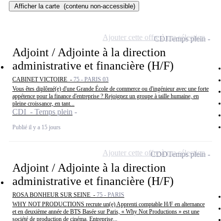
Afficher la carte
(contenu non-accessible)
Ajouter cette offre à ma sélection
CDI
Temps plein
Adjoint / Adjointe à la direction
administrative et financière (H/F)
CABINET VICTOIRE -
75 - PARIS 03
Vous êtes diplômé(e) d'une Grande École de commerce ou d'ingénieur avec une forte
appétence pour la finance d'entreprise ? Rejoignez un groupe à taille humaine, en
pleine croissance, en tant...
CDI - Temps plein
Publié il y a 15 jours
Ajouter cette offre à ma sélection
CDD
Temps plein
Adjoint / Adjointe à la direction
administrative et financière (H/F)
ROSA BONHEUR SUR SEINE -
75 - PARIS
WHY NOT PRODUCTIONS recrute un(e) Apprenti comptable H/F en alternance
et en deuxième année de BTS Basée sur Paris, « Why Not Productions » est une
société de production de cinéma. Entreprise...