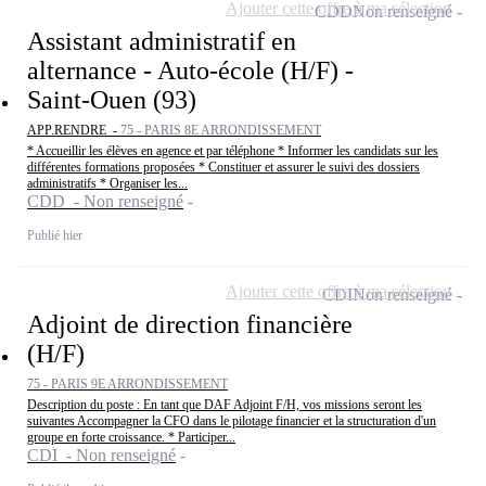
Ajouter cette offre à ma sélection
CDD
Non renseigné
Assistant administratif en
alternance - Auto-école (H/F) -
Saint-Ouen (93)
APP.RENDRE -
75 - PARIS 8E ARRONDISSEMENT
* Accueillir les élèves en agence et par téléphone * Informer les candidats sur les
différentes formations proposées * Constituer et assurer le suivi des dossiers
administratifs * Organiser les...
CDD - Non renseigné
Publié hier
Ajouter cette offre à ma sélection
CDI
Non renseigné
Adjoint de direction financière
(H/F)
75 - PARIS 9E ARRONDISSEMENT
Description du poste : En tant que DAF Adjoint F/H, vos missions seront les
suivantes Accompagner la CFO dans le pilotage financier et la structuration d'un
groupe en forte croissance. * Participer...
CDI - Non renseigné