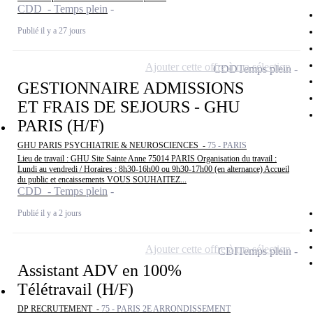
CDD - Temps plein
Publié il y a 27 jours
Ajouter cette offre à ma sélection
CDD
Temps plein
GESTIONNAIRE ADMISSIONS
ET FRAIS DE SEJOURS - GHU
PARIS (H/F)
GHU PARIS PSYCHIATRIE & NEUROSCIENCES -
75 - PARIS
Lieu de travail : GHU Site Sainte Anne 75014 PARIS Organisation du travail :
Lundi au vendredi / Horaires : 8h30-16h00 ou 9h30-17h00 (en alternance) Accueil
du public et encaissements VOUS SOUHAITEZ...
CDD - Temps plein
Publié il y a 2 jours
Ajouter cette offre à ma sélection
CDI
Temps plein
Assistant ADV en 100%
Télétravail (H/F)
DP RECRUTEMENT -
75 - PARIS 2E ARRONDISSEMENT