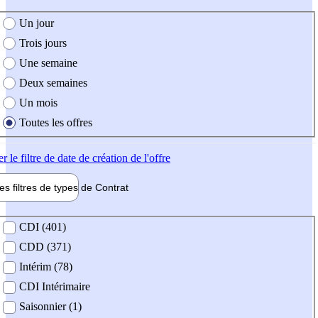
e création de l'offre
Un jour
Trois jours
Une semaine
Deux semaines
Un mois
Toutes les offres
er
le filtre de date de création de l'offre
les filtres de types de
Contrat
de contrat
CDI (401)
CDD (371)
Intérim (78)
CDI Intérimaire
Saisonnier (1)