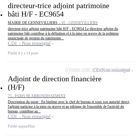
directeur-trice adjoint patrimoine
bâti H/F - EC9654
MAIRIE DE GENNEVILLIERS -
92 - GENNEVILLIERS
directeur-trice adjoint patrimoine bâti H/F - EC9654 Le directeur adjoint du
patrimoine bâti contribue à la définition et à la mise en œuvre de la politique
municipale de gestion du patrimoine...
CDI - Non renseigné
Publié il y a 14 jours
Ajouter cette offre à ma sélection
CDI
Non renseigné
Adjoint de direction financière
(H/F)
75 - PARIS 9E ARRONDISSEMENT
Description du poste : En binôme avec le chef de bureau et sous son autorité direct,
l'adjoint participe à la mise en œuvre et au pilotage de l'ensemble de l'activité du
bureau, contribue au...
CDI - Non renseigné
Publié aujourd'hui