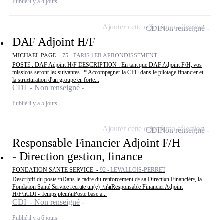
Publié il y a 4 jours
Ajouter cette offre à ma sélection
CDI
Non renseigné
DAF Adjoint H/F
MICHAEL PAGE -
75 - PARIS 1ER ARRONDISSEMENT
POSTE : DAF Adjoint H/F DESCRIPTION : En tant que DAF Adjoint F/H, vos
missions seront les suivantes : * Accompagner la CFO dans le pilotage financier et
la structuration d'un groupe en forte...
CDI - Non renseigné
Publié il y a 5 jours
Ajouter cette offre à ma sélection
CDI
Non renseigné
Responsable Financier Adjoint F/H
- Direction gestion, finance
FONDATION SANTE SERVICE -
92 - LEVALLOIS-PERRET
Descriptif du poste:\nDans le cadre du renforcement de sa Direction Financière, la
Fondation Santé Service recrute un(e) :\n\nResponsable Financier Adjoint
H/F\nCDI - Temps plein\nPoste basé à...
CDI - Non renseigné
Publié il y a 6 jours