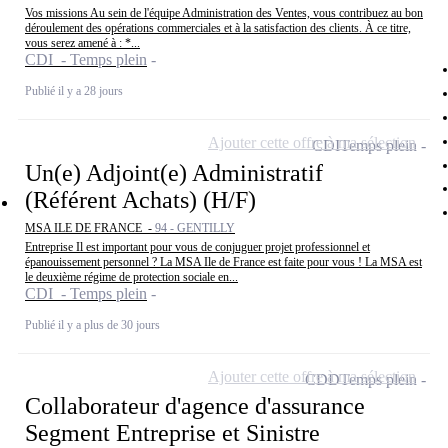
Vos missions Au sein de l'équipe Administration des Ventes, vous contribuez au bon
déroulement des opérations commerciales et à la satisfaction des clients. À ce titre,
vous serez amené à : *...
CDI - Temps plein
Publié il y a 28 jours
Ajouter cette offre à ma sélection
CDI
Temps plein
Un(e) Adjoint(e) Administratif
(Référent Achats) (H/F)
MSA ILE DE FRANCE -
94 - GENTILLY
Entreprise Il est important pour vous de conjuguer projet professionnel et
épanouissement personnel ? La MSA Ile de France est faite pour vous ! La MSA est
le deuxième régime de protection sociale en...
CDI - Temps plein
Publié il y a plus de 30 jours
Ajouter cette offre à ma sélection
CDD
Temps plein
Collaborateur d'agence d'assurance
Segment Entreprise et Sinistre