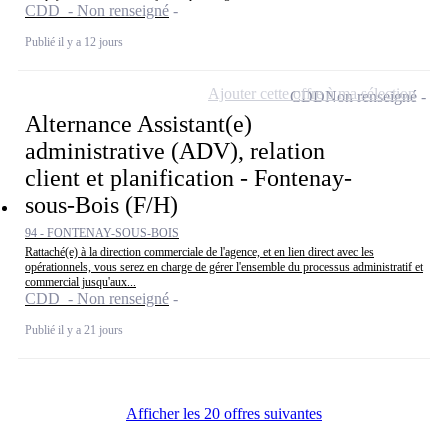
CDD - Non renseigné
Publié il y a 12 jours
Ajouter cette offre à ma sélection
CDD
Non renseigné
Alternance Assistant(e)
administrative (ADV), relation
client et planification - Fontenay-
sous-Bois (F/H)
94 - FONTENAY-SOUS-BOIS
Rattaché(e) à la direction commerciale de l'agence, et en lien direct avec les
opérationnels, vous serez en charge de gérer l'ensemble du processus administratif et
commercial jusqu'aux...
CDD - Non renseigné
Publié il y a 21 jours
Afficher les 20 offres suivantes