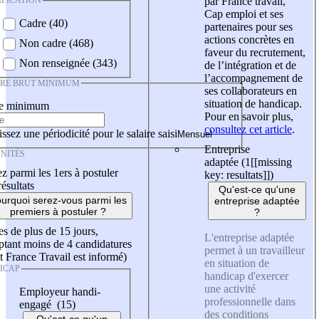
IFICATION
par France travail,
Cap emploi et ses
Cadre (40)
partenaires pour ses
actions concrètes en
Non cadre (468)
faveur du recrutement,
Non renseignée (343)
de l’intégration et de
l’accompagnement de
IRE BRUT MINIMUM
ses collaborateurs en
situation de handicap.
re minimum
Pour en savoir plus,
consultez cet article
.
ssez une périodicité pour le salaire saisi
Entreprise
NITÉS
adaptée (1
[[missing
z parmi les 1ers à postuler
key: resultats]]
)
résultats
Qu'est-ce qu'une
urquoi serez-vous parmi les
entreprise adaptée
premiers à postuler ?
?
es de plus de 15 jours,
L'entreprise adaptée
tant moins de 4 candidatures
permet à un travailleur
t France Travail est informé)
en situation de
ICAP
handicap d'exercer
une activité
Employeur handi-
professionnelle dans
engagé (15)
des conditions
Qu'est-ce qu'un