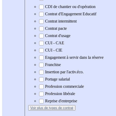
CDI de chantier ou d'opération
Contrat d'Engagement Educatif
Contrat intermittent
Contrat pacte
Contrat d'usage
CUI - CAE
CUI - CIE
Engagement à servir dans la réserve
Franchise
Insertion par l'activ.éco.
Portage salarial
Profession commerciale
Profession libérale
Reprise d'entreprise
Voir plus
de types de contrat