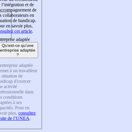
 l’intégration et de
’accompagnement de
s collaborateurs en
tuation de handicap.
ur en savoir plus,
nsultez cet article
.
treprise adaptée
Qu'est-ce qu'une
entreprise adaptée
?
entreprise adaptée
rmet à un travailleur
 situation de
ndicap d'exercer
e activité
ofessionnelle dans
s conditions
aptées à ses
pacités. Pour en
voir plus,
consultez
 site de l’UNEA
.