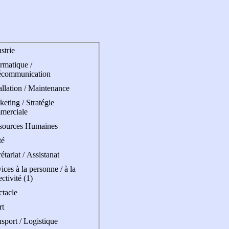
strie
rmatique /
écommunication
allation / Maintenance
eting / Stratégie
merciale
sources Humaines
té
étariat / Assistanat
ices à la personne / à la
ectivité (1)
ctacle
rt
sport / Logistique