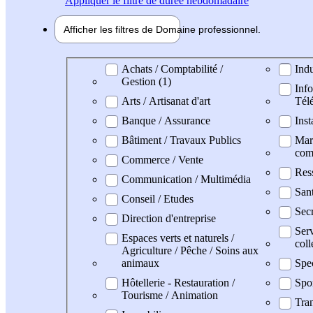
Appliquer
le filtre de durée hebdomadaire
Afficher les filtres de
Domaine pro
fessionnel
Domaine professionel
Achats / Comptabilité /
Indu
Gestion (1)
Info
Arts / Artisanat d'art
Tél
Banque / Assurance
Inst
Bâtiment / Travaux Publics
Mark
com
Commerce / Vente
Res
Communication / Multimédia
San
Conseil / Etudes
Secr
Direction d'entreprise
Serv
Espaces verts et naturels /
coll
Agriculture / Pêche / Soins aux
animaux
Spe
Hôtellerie - Restauration /
Spo
Tourisme / Animation
Tran