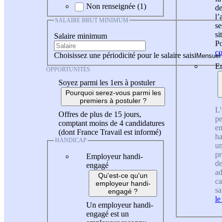
Non renseignée (1)
de
l
SALAIRE BRUT MINIMUM
se
si
Salaire minimum
Po
co
Choisissez une périodicité pour le salaire saisi
En
OPPORTUNITÉS
Soyez parmi les 1ers à postuler
Pourquoi serez-vous parmi les
premiers à postuler ?
L'
Offres de plus de 15 jours,
pe
comptant moins de 4 candidatures
en
(dont France Travail est informé)
ha
HANDICAP
un
pr
Employeur handi-
de
engagé
ad
Qu'est-ce qu'un
ca
employeur handi-
sa
engagé ?
le
Un employeur handi-
engagé est un