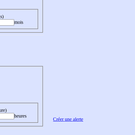
s)
mois
ure)
heures
Créer une alerte