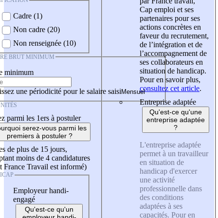
IFICATION
par France travail,
Cap emploi et ses
Cadre (1)
partenaires pour ses
actions concrètes en
Non cadre (20)
faveur du recrutement,
Non renseignée (10)
de l’intégration et de
l’accompagnement de
IRE BRUT MINIMUM
ses collaborateurs en
situation de handicap.
re minimum
Pour en savoir plus,
consultez cet article
.
ssez une périodicité pour le salaire saisi
Entreprise adaptée
NITÉS
Qu'est-ce qu'une
z parmi les 1ers à postuler
entreprise adaptée
?
urquoi serez-vous parmi les
premiers à postuler ?
L'entreprise adaptée
es de plus de 15 jours,
permet à un travailleur
tant moins de 4 candidatures
en situation de
t France Travail est informé)
handicap d'exercer
ICAP
une activité
professionnelle dans
Employeur handi-
des conditions
engagé
adaptées à ses
Qu'est-ce qu'un
capacités. Pour en
employeur handi-