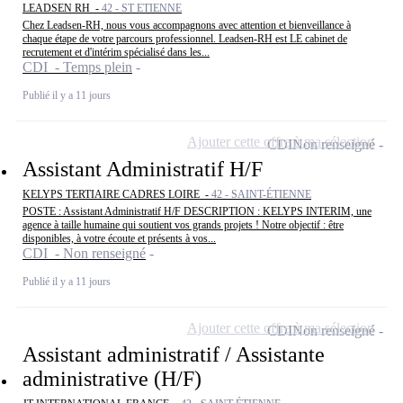
LEADSEN RH -
42 - ST ETIENNE
Chez Leadsen-RH, nous vous accompagnons avec attention et bienveillance à
chaque étape de votre parcours professionnel. Leadsen-RH est LE cabinet de
recrutement et d'intérim spécialisé dans les...
CDI - Temps plein
Publié il y a 11 jours
Ajouter cette offre à ma sélection
CDI
Non renseigné
Assistant Administratif H/F
KELYPS TERTIAIRE CADRES LOIRE -
42 - SAINT-ÉTIENNE
POSTE : Assistant Administratif H/F DESCRIPTION : KELYPS INTERIM, une
agence à taille humaine qui soutient vos grands projets ! Notre objectif : être
disponibles, à votre écoute et présents à vos...
CDI - Non renseigné
Publié il y a 11 jours
Ajouter cette offre à ma sélection
CDI
Non renseigné
Assistant administratif / Assistante
administrative (H/F)