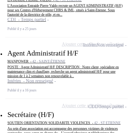
L'Association Entraide Pierre Valdo recrute un AGENT ADMINISTRATIF (H/F)
pour ses Centres d'Hébergement CHRS & IML, situés à Saint-Etienne. Sous
l'autorité de la directrice de pôle, et en...
CDI - Temps partiel
Publié il y a 25 jours
Ajouter cette offre à ma sélection
Intérim
Non renseigné
Agent Administratif H/F
MANPOWER -
42 - SAINT-ÉTIENNE
POSTE : Agent Administratif H/F DESCRIPTION : Notre client, spécialiste en
maintenance clim et chauffage, recherche un agent administratif H/F pour une
mission de 1 à 2 semaines non renouvelable à...
Intérim - Non renseigné
Publié il y a 16 jours
Ajouter cette offre à ma sélection
CDD
Temps partiel
Secrétaire (H/F)
SOUTIEN ORIENTATION SOLIDARITE VIOLENCES -
42 - ST ETIENNE
Au sein d'une association qui accompagne des personnes victimes de violences
conjugales, vous serez en charge de: - L'accueil physique et téléphonique des