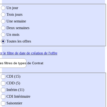
e création de l'offre
Un jour
Trois jours
Une semaine
Deux semaines
Un mois
Toutes les offres
er
le filtre de date de création de l'offre
les filtres de types de
Contrat
de contrat
CDI (15)
CDD (5)
Intérim (11)
CDI Intérimaire
Saisonnier