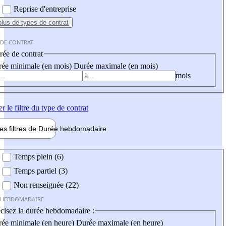
Reprise d'entreprise
plus
de types de contrat
 DE CONTRAT
ée de contrat
ée minimale (en mois)
Durée maximale (en mois)
mois
er
le filtre du type de contrat
les filtres de
Durée hebdo
madaire
 hebdomadaire
Temps plein (6)
Temps partiel (3)
Non renseignée (22)
 HEBDOMADAIRE
cisez la durée hebdomadaire :
ée minimale (en heure)
Durée maximale (en heure)