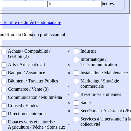
heures
er
le filtre de durée hebdomadaire
les filtres de
Domaine pro
fessionnel
ne professionel
Achats / Comptabilité /
Industrie
Gestion (2)
Informatique /
Arts / Artisanat d'art
Télécommunication
Banque / Assurance
Installation / Maintenance
Bâtiment / Travaux Publics
Marketing / Stratégie
commerciale
Commerce / Vente (3)
Ressources Humaines
Communication / Multimédia
Santé
Conseil / Etudes
Secrétariat / Assistanat (26)
Direction d'entreprise
Services à la personne / à l
Espaces verts et naturels /
collectivité
Agriculture / Pêche / Soins aux