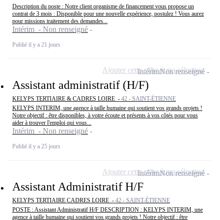
Description du poste : Notre client organisme de financement vous propose un
contrat de 3 mois : Disponible pour une nouvelle expérience, postulez ! Vous aurez
pour missions traitement des demandes...
Intérim - Non renseigné
Publié il y a 21 jours
Ajouter cette offre à ma sélection
Intérim
Non renseigné
Assistant administratif (H/F)
KELYPS TERTIAIRE & CADRES LOIRE -
42 - SAINT-ÉTIENNE
KELYPS INTERIM, une agence à taille humaine qui soutient vos grands projets !
Notre objectif : être disponibles, à votre écoute et présents à vos côtés pour vous
aider à trouver l'emploi qui vous...
Intérim - Non renseigné
Publié il y a 25 jours
Ajouter cette offre à ma sélection
Intérim
Non renseigné
Assistant Administratif H/F
KELYPS TERTIAIRE CADRES LOIRE -
42 - SAINT-ÉTIENNE
POSTE : Assistant Administratif H/F DESCRIPTION : KELYPS INTERIM, une
agence à taille humaine qui soutient vos grands projets ! Notre objectif : être