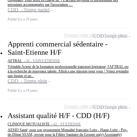
personnes accompagnées par l'association -...
CDD - Temps partiel
Publié il y a 16 jours
Ajouter cette offre à ma sélection
CDD
Temps plein
Apprenti commercial sédentaire -
Saint-Etienne H/F
AFTRAL -
42 - SAINT-ÉTIENNE
Véritable Acteur de la formation professionnelle transport-logistique, l'AFTRAL est
à la recherche de nouveaux talents. Aftral a une mission pour vous ! Venez rejoindre
une équipe et un...
CDD - Temps plein
Publié il y a 19 jours
Ajouter cette offre à ma sélection
CDD
Temps plein
Assistant qualité H/F - CDD (H/F)
CLINIQUE MUTUALISTE -
42 - ST ETIENNE
AESIO Santé, pour son groupement Mutualité française Loire - Haute-Loire - Puy-
de-Dôme SSAM, recrute pour la Filière Sanitaire du Groupe un(e) Assistant(e)