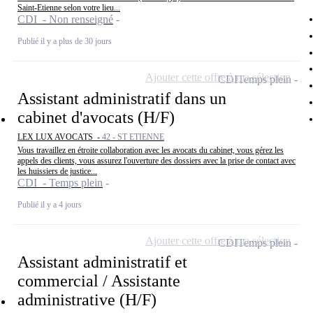
Saint-Etienne selon votre lieu...
CDI - Non renseigné
Publié il y a plus de 30 jours
Ajouter cette offre à ma sélection
CDI
Temps plein
Assistant administratif dans un
cabinet d'avocats (H/F)
LEX LUX AVOCATS -
42 - ST ETIENNE
Vous travaillez en étroite collaboration avec les avocats du cabinet, vous gérez les
appels des clients, vous assurez l'ouverture des dossiers avec la prise de contact avec
les huissiers de justice...
CDI - Temps plein
Publié il y a 4 jours
Ajouter cette offre à ma sélection
CDI
Temps plein
Assistant administratif et
commercial / Assistante
administrative (H/F)