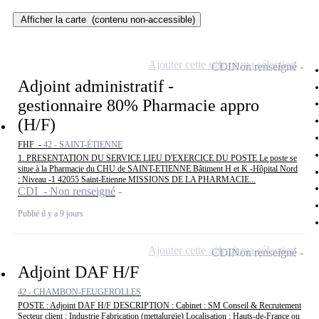
Afficher la carte
(contenu non-accessible)
Ajouter cette offre à ma sélection
CDI
Non renseigné
Adjoint administratif -
gestionnaire 80% Pharmacie appro
(H/F)
FHF -
42 - SAINT-ÉTIENNE
1. PRESENTATION DU SERVICE LIEU D'EXERCICE DU POSTE Le poste se
situe à la Pharmacie du CHU de SAINT-ETIENNE Bâtiment H et K -Hôpital Nord
: Niveau -1 42055 Saint-Etienne MISSIONS DE LA PHARMACIE...
CDI - Non renseigné
Publié il y a 9 jours
Ajouter cette offre à ma sélection
CDI
Non renseigné
Adjoint DAF H/F
42 - CHAMBON-FEUGEROLLES
POSTE : Adjoint DAF H/F DESCRIPTION : Cabinet : SM Conseil & Recrutement
Secteur client : Industrie Fabrication (mettalurgie) Localisation : Hauts-de-France ou