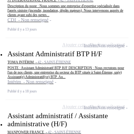
JT INTERNATIONAL FRANCE -
42 - SAINT-ÉTIENNE
Description du poste : Nous sommes une entreprise d'expertise spécialisée dans
l'après sinistre (incendie, inondation, dégâts majeurs). Nous intervenons auprès de
clients ayant subi des pertes...
CDI - Non renseigné
Publié il y a 13 jours
Ajouter cette offre à ma sélection
Intérim
Non renseigné
Assistant Administratif BTP H/F
TOMA INTÉRIM -
42 - SAINT-ÉTIENNE
POSTE : Assistant Administratif BTP H/F DESCRIPTION : Nous recrutons pour
l'un de nos clients, une entreprise du secteur du BTP située à Saint-Étienne, un(e)
Assistant(e) Administratif(ve) BTP. Au...
Intérim - Non renseigné
Publié il y a 18 jours
Ajouter cette offre à ma sélection
Intérim
Non renseigné
Assistant administratif / Assistante
administrative (H/F)
MANPOWER FRANCE -
42 - SAINT-ÉTIENNE