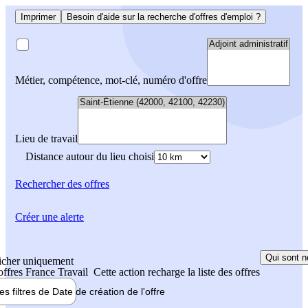
Imprimer
Besoin d'aide sur la recherche d'offres d'emploi ?
Métier, compétence, mot-clé, numéro d'offre
Lieu de travail
Distance autour du lieu choisi
Rechercher
des offres
Créer une alerte
Qui sont n
icher uniquement
 offres France Travail
Cette action recharge la liste des offres
les filtres de
Date de création
de l'offre