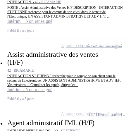
INTERACTION -
42 - RICAMARIE
POSTE : Assist Administrative des Ventes H/F DESCRIPTION : INTERACTION
ST ETIENNE recherche pour le compte de son client dans le secteur de
l'Electronique, UN ASSISTANT ADMINISTRATRIVE ET ADV H/F. ...
Intérim - Non renseigné
Publié il y a 3 jours
Ajouter cette offre à ma sélection
Intérim
Non renseigné
Assist administrative des ventes
(H/F)
42 - RICAMARIE
INTERACTION ST ETIENNE recherche pour le compte de son client dans le
secteur de l'Electronique, UN ASSISTANT ADMINISTRATRIVE ET ADV H/F.
Vos missions : - Centraliser les appels, diriger les...
Intérim - Non renseigné
Publié il y a 5 jours
Ajouter cette offre à ma sélection
CDI
Temps partiel
Agent administratif IML (H/F)
ENTRAIDE PIERRE VALDO -
42 - ST ETIENNE