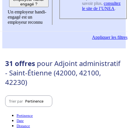
savoir plus,
consultez
engagé ?
le site de l’UNEA
.
Un employeur handi-
engagé est un
employeur reconnu
Appliquer
les filtres
31 offres
pour Adjoint administratif
- Saint-Étienne (42000, 42100,
42230)
Trier par
Pertinence
Pertinence
Date
Distance