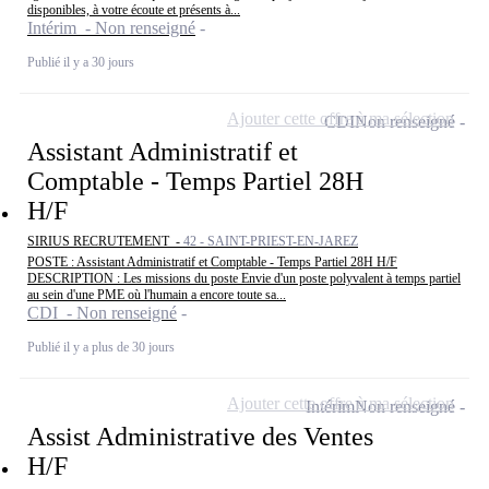
disponibles, à votre écoute et présents à...
Intérim - Non renseigné
Publié il y a 30 jours
Ajouter cette offre à ma sélection
CDI
Non renseigné
Assistant Administratif et
Comptable - Temps Partiel 28H
H/F
SIRIUS RECRUTEMENT -
42 - SAINT-PRIEST-EN-JAREZ
POSTE : Assistant Administratif et Comptable - Temps Partiel 28H H/F
DESCRIPTION : Les missions du poste Envie d'un poste polyvalent à temps partiel
au sein d'une PME où l'humain a encore toute sa...
CDI - Non renseigné
Publié il y a plus de 30 jours
Ajouter cette offre à ma sélection
Intérim
Non renseigné
Assist Administrative des Ventes
H/F