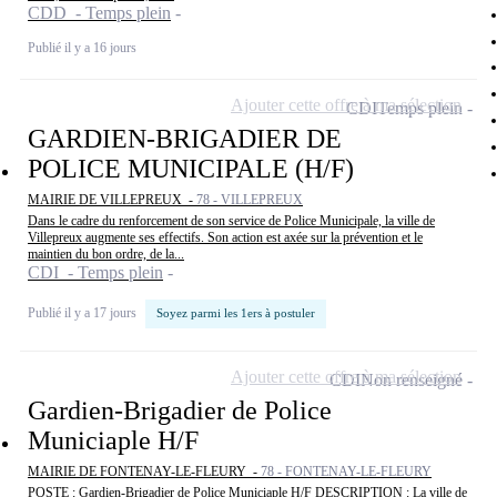
CDD - Temps plein
Publié il y a 16 jours
Ajouter cette offre à ma sélection
CDI
Temps plein
GARDIEN-BRIGADIER DE
POLICE MUNICIPALE (H/F)
MAIRIE DE VILLEPREUX -
78 - VILLEPREUX
Dans le cadre du renforcement de son service de Police Municipale, la ville de
Villepreux augmente ses effectifs. Son action est axée sur la prévention et le
maintien du bon ordre, de la...
CDI - Temps plein
Publié il y a 17 jours
Soyez parmi les 1ers à postuler
Ajouter cette offre à ma sélection
CDI
Non renseigné
Gardien-Brigadier de Police
Municiaple H/F
MAIRIE DE FONTENAY-LE-FLEURY -
78 - FONTENAY-LE-FLEURY
POSTE : Gardien-Brigadier de Police Municiaple H/F DESCRIPTION : La ville de