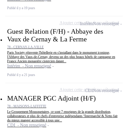
Publié il y a 19 jours
Ajouter cette offre à ma sélection
Intérim
Non renseigné
Guest Relation (F/H) - Abbaye des
Vaux de Cernay & La Ferme
78 - CERNAY-LA-VILLE
Paris Society réinvente l'hôtellerie en s'installant dans le monument iconique,
l'Abbaye des Vaux-de-Cernay, devenu un des plus beaux hôtels de campagne en
France.Ancien monastère cistercien datant...
Intérim - Non renseigné
Publié il y a 21 jours
Ajouter cette offre à ma sélection
CDI
Non renseigné
MANAGER PGC Adjoint (H/F)
78 - MAISONS-LAFFITTE
Le Groupement Mousquetaires, ce sont 7 enseignes de la grande distribution,
collaborateurs et plus de chefs d'entreprise indépendants !Intermarché & Netto fait
du mieux manger accessible à tous une...
CDI - Non renseigné