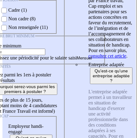
IFICATION
par France travail,
Cap emploi et ses
Cadre (1)
partenaires pour ses
actions concrètes en
Non cadre (8)
faveur du recrutement,
Non renseignée (11)
de l’intégration et de
l’accompagnement de
IRE BRUT MINIMUM
ses collaborateurs en
situation de handicap.
re minimum
Pour en savoir plus,
consultez cet article
.
ssez une périodicité pour le salaire saisi
Entreprise adaptée
NITÉS
Qu'est-ce qu'une
z parmi les 1ers à postuler
entreprise adaptée
résultats
?
urquoi serez-vous parmi les
L'entreprise adaptée
premiers à postuler ?
permet à un travailleur
es de plus de 15 jours,
en situation de
tant moins de 4 candidatures
handicap d'exercer
t France Travail est informé)
une activité
ICAP
professionnelle dans
des conditions
Employeur handi-
adaptées à ses
engagé
capacités. Pour en
Qu'est-ce qu'un