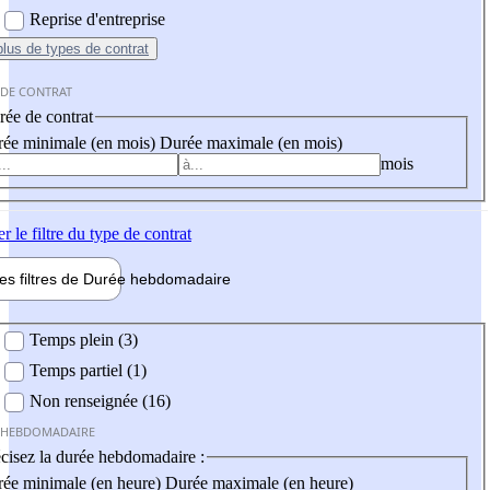
Reprise d'entreprise
plus
de types de contrat
 DE CONTRAT
ée de contrat
ée minimale (en mois)
Durée maximale (en mois)
mois
er
le filtre du type de contrat
les filtres de
Durée hebdo
madaire
 hebdomadaire
Temps plein (3)
Temps partiel (1)
Non renseignée (16)
 HEBDOMADAIRE
cisez la durée hebdomadaire :
ée minimale (en heure)
Durée maximale (en heure)