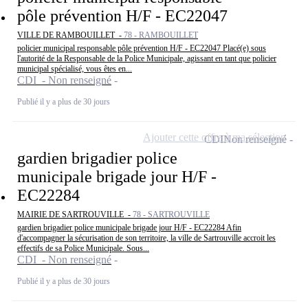
pôle prévention H/F - EC22047
VILLE DE RAMBOUILLET -
78 - RAMBOUILLET
policier municipal responsable pôle prévention H/F - EC22047 Placé(e) sous
l'autorité de la Responsable de la Police Municipale, agissant en tant que policier
municipal spécialisé, vous êtes en...
CDI - Non renseigné
Publié il y a plus de 30 jours
Ajouter cette offre à ma sélection
CDI
Non renseigné
gardien brigadier police
municipale brigade jour H/F -
EC22284
MAIRIE DE SARTROUVILLE -
78 - SARTROUVILLE
gardien brigadier police municipale brigade jour H/F - EC22284 Afin
d'accompagner la sécurisation de son territoire, la ville de Sartrouville accroit les
effectifs de sa Police Municipale. Sous...
CDI - Non renseigné
Publié il y a plus de 30 jours