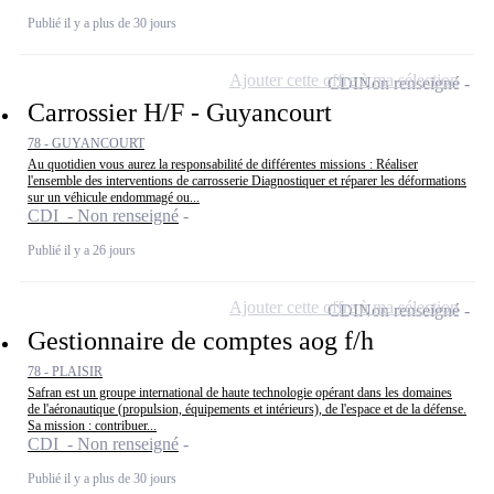
Publié il y a plus de 30 jours
Ajouter cette offre à ma sélection
CDI
Non renseigné
Carrossier H/F - Guyancourt
78 - GUYANCOURT
Au quotidien vous aurez la responsabilité de différentes missions : Réaliser
l'ensemble des interventions de carrosserie Diagnostiquer et réparer les déformations
sur un véhicule endommagé ou...
CDI - Non renseigné
Publié il y a 26 jours
Ajouter cette offre à ma sélection
CDI
Non renseigné
Gestionnaire de comptes aog f/h
78 - PLAISIR
Safran est un groupe international de haute technologie opérant dans les domaines
de l'aéronautique (propulsion, équipements et intérieurs), de l'espace et de la défense.
Sa mission : contribuer...
CDI - Non renseigné
Publié il y a plus de 30 jours