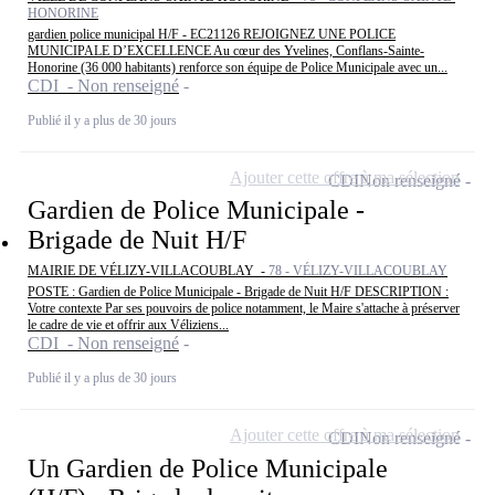
HONORINE
gardien police municipal H/F - EC21126 REJOIGNEZ UNE POLICE
MUNICIPALE D’EXCELLENCE Au cœur des Yvelines, Conflans-Sainte-
Honorine (36 000 habitants) renforce son équipe de Police Municipale avec un...
CDI - Non renseigné
Publié il y a plus de 30 jours
Ajouter cette offre à ma sélection
CDI
Non renseigné
Gardien de Police Municipale -
Brigade de Nuit H/F
MAIRIE DE VÉLIZY-VILLACOUBLAY -
78 - VÉLIZY-VILLACOUBLAY
POSTE : Gardien de Police Municipale - Brigade de Nuit H/F DESCRIPTION :
Votre contexte Par ses pouvoirs de police notamment, le Maire s'attache à préserver
le cadre de vie et offrir aux Véliziens...
CDI - Non renseigné
Publié il y a plus de 30 jours
Ajouter cette offre à ma sélection
CDI
Non renseigné
Un Gardien de Police Municipale