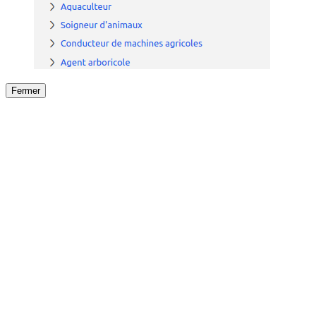
Fermer
Fermer
le détail de l'offre
/
Offre
sur
Offre précéden