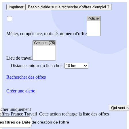
Imprimer
Besoin d'aide sur la recherche d'offres d'emploi ?
Métier, compétence, mot-clé, numéro d'offre
Lieu de travail
Distance autour du lieu choisi
Rechercher
des offres
Créer une alerte
Qui sont n
icher uniquement
 offres France Travail
Cette action recharge la liste des offres
les filtres de
Date de création
de l'offre