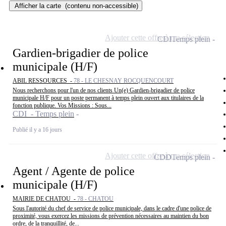
Afficher la carte
(contenu non-accessible)
Ajouter cette offre à ma sélection
CDI
Temps plein
Gardien-brigadier de police
municipale (H/F)
ABIL RESSOURCES -
78 - LE CHESNAY ROCQUENCOURT
Nous recherchons pour l'un de nos clients Un(e) Gardien-brigadier de police
municipale H/F pour un poste permanent à temps plein ouvert aux titulaires de la
fonction publique. Vos Missions : Sous...
CDI - Temps plein
Publié il y a 16 jours
Ajouter cette offre à ma sélection
CDD
Temps plein
Agent / Agente de police
municipale (H/F)
MAIRIE DE CHATOU -
78 - CHATOU
Sous l'autorité du chef de service de police municipale, dans le cadre d'une police de
proximité, vous exercez les missions de prévention nécessaires au maintien du bon
ordre, de la tranquillité, de...