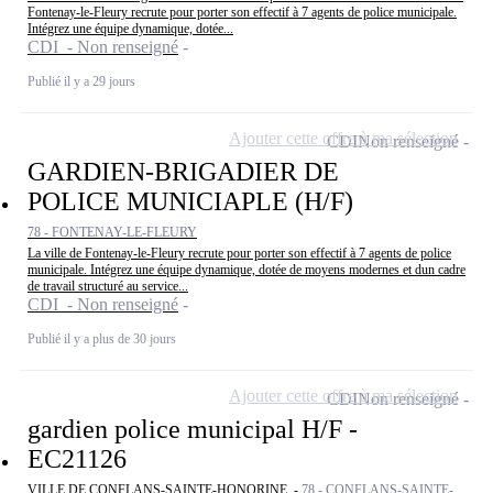
Fontenay-le-Fleury recrute pour porter son effectif à 7 agents de police municipale.
Intégrez une équipe dynamique, dotée...
CDI - Non renseigné
Publié il y a 29 jours
Ajouter cette offre à ma sélection
CDI
Non renseigné
GARDIEN-BRIGADIER DE
POLICE MUNICIAPLE (H/F)
78 - FONTENAY-LE-FLEURY
La ville de Fontenay-le-Fleury recrute pour porter son effectif à 7 agents de police
municipale. Intégrez une équipe dynamique, dotée de moyens modernes et dun cadre
de travail structuré au service...
CDI - Non renseigné
Publié il y a plus de 30 jours
Ajouter cette offre à ma sélection
CDI
Non renseigné
gardien police municipal H/F -
EC21126
VILLE DE CONFLANS-SAINTE-HONORINE -
78 - CONFLANS-SAINTE-