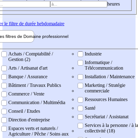
heures
er
le filtre de durée hebdomadaire
les filtres de
Domaine pro
fessionnel
ne professionel
Achats / Comptabilité /
Industrie
Gestion (2)
Informatique /
Arts / Artisanat d'art
Télécommunication
Banque / Assurance
Installation / Maintenance
Bâtiment / Travaux Publics
Marketing / Stratégie
commerciale
Commerce / Vente
Ressources Humaines
Communication / Multimédia
Santé
Conseil / Etudes
Secrétariat / Assistanat
Direction d'entreprise
Services à la personne / à l
Espaces verts et naturels /
collectivité (18)
Agriculture / Pêche / Soins aux