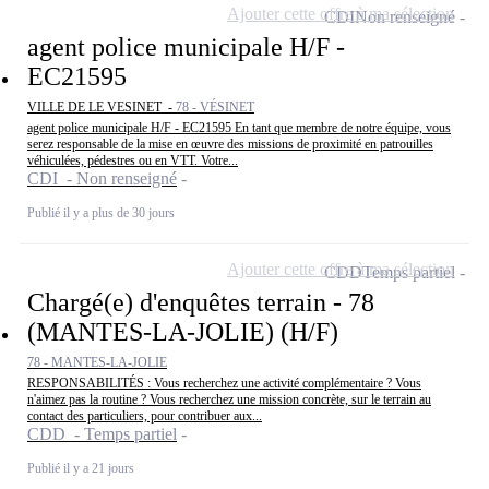
Ajouter cette offre à ma sélection
CDI
Non renseigné
agent police municipale H/F -
EC21595
VILLE DE LE VESINET -
78 - VÉSINET
agent police municipale H/F - EC21595 En tant que membre de notre équipe, vous
serez responsable de la mise en œuvre des missions de proximité en patrouilles
véhiculées, pédestres ou en VTT. Votre...
CDI - Non renseigné
Publié il y a plus de 30 jours
Ajouter cette offre à ma sélection
CDD
Temps partiel
Chargé(e) d'enquêtes terrain - 78
(MANTES-LA-JOLIE) (H/F)
78 - MANTES-LA-JOLIE
RESPONSABILITÉS : Vous recherchez une activité complémentaire ? Vous
n'aimez pas la routine ? Vous recherchez une mission concrète, sur le terrain au
contact des particuliers, pour contribuer aux...
CDD - Temps partiel
Publié il y a 21 jours