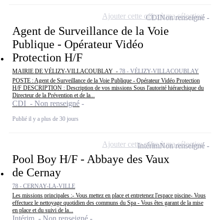
Ajouter cette offre à ma sélection
CDI
Non renseigné
Agent de Surveillance de la Voie
Publique - Opérateur Vidéo
Protection H/F
MAIRIE DE VÉLIZY-VILLACOUBLAY -
78 - VÉLIZY-VILLACOUBLAY
POSTE : Agent de Surveillance de la Voie Publique - Opérateur Vidéo Protection
H/F DESCRIPTION : Description de vos missions Sous l'autorité hiérarchique du
Directeur de la Prévention et de la...
CDI - Non renseigné
Publié il y a plus de 30 jours
Ajouter cette offre à ma sélection
Intérim
Non renseigné
Pool Boy H/F - Abbaye des Vaux
de Cernay
78 - CERNAY-LA-VILLE
Les missions principales :- Vous mettez en place et entretenez l'espace piscine- Vous
effectuez le nettoyage quotidien des communs du Spa - Vous êtes garant de la mise
en place et du suivi de la...
Intérim - Non renseigné