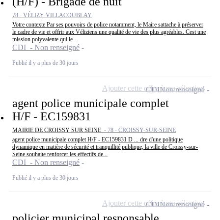
(H/F) - Brigade de nuit
78 - VÉLIZY-VILLACOUBLAY
Votre contexte Par ses pouvoirs de police notamment, le Maire sattache à préserver
le cadre de vie et offrir aux Véliziens une qualité de vie des plus agréables. Cest une
mission polyvalente qui le...
CDI - Non renseigné
Publié il y a plus de 30 jours
Ajouter cette offre à ma sélection
CDI
Non renseigné
agent police municipale complet
H/F - EC159831
MAIRIE DE CROISSY SUR SEINE -
78 - CROISSY-SUR-SEINE
agent police municipale complet H/F - EC159831 D ... dre d'une politique
dynamique en matière de sécurité et tranquillité publique, la ville de Croissy-sur-
Seine souhaite renforcer les effectifs de...
CDI - Non renseigné
Publié il y a plus de 30 jours
Ajouter cette offre à ma sélection
CDI
Non renseigné
policier municipal responsable