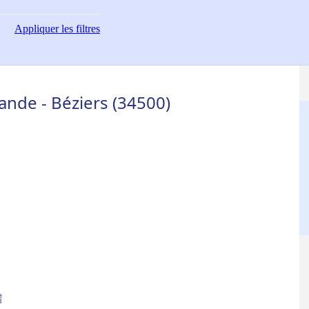
Appliquer
les filtres
nde - Béziers (34500)