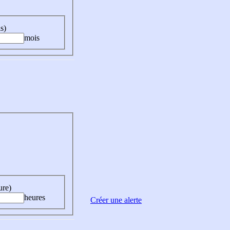
s)
mois
ure)
heures
Créer une alerte