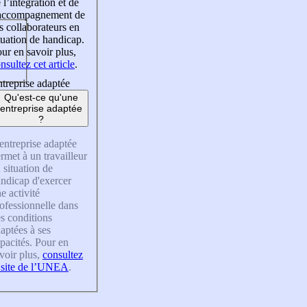
 l’intégration et de
’accompagnement de
s collaborateurs en
tuation de handicap.
ur en savoir plus,
nsultez cet article
.
treprise adaptée
Qu'est-ce qu'une
entreprise adaptée
?
entreprise adaptée
rmet à un travailleur
 situation de
ndicap d'exercer
e activité
ofessionnelle dans
s conditions
aptées à ses
pacités. Pour en
voir plus,
consultez
 site de l’UNEA
.