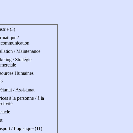
strie (3)
rmatique /
écommunication
allation / Maintenance
eting / Stratégie
merciale
sources Humaines
té
étariat / Assistanat
ices à la personne / à la
ectivité
ctacle
rt
sport / Logistique (11)