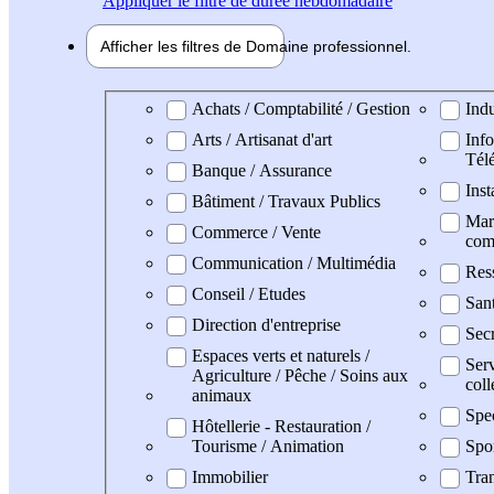
Appliquer
le filtre de durée hebdomadaire
Afficher les filtres de
Domaine pro
fessionnel
Domaine professionel
Achats / Comptabilité / Gestion
Indu
Arts / Artisanat d'art
Info
Tél
Banque / Assurance
Inst
Bâtiment / Travaux Publics
Mark
Commerce / Vente
com
Communication / Multimédia
Res
Conseil / Etudes
San
Direction d'entreprise
Secr
Espaces verts et naturels /
Serv
Agriculture / Pêche / Soins aux
coll
animaux
Spe
Hôtellerie - Restauration /
Tourisme / Animation
Spo
Immobilier
Tran