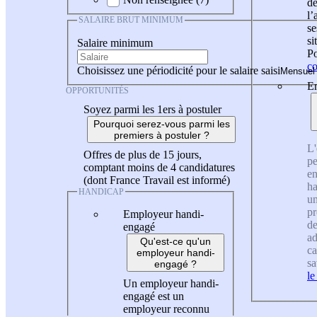
de
l
SALAIRE BRUT MINIMUM
se
si
Salaire minimum
Po
co
Choisissez une périodicité pour le salaire saisi
En
OPPORTUNITÉS
Soyez parmi les 1ers à postuler
Pourquoi serez-vous parmi les
premiers à postuler ?
L'
Offres de plus de 15 jours,
pe
comptant moins de 4 candidatures
en
(dont France Travail est informé)
ha
HANDICAP
un
pr
Employeur handi-
de
engagé
ad
Qu'est-ce qu'un
ca
employeur handi-
sa
engagé ?
le
Un employeur handi-
engagé est un
employeur reconnu