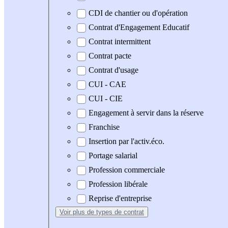
CDI de chantier ou d'opération
Contrat d'Engagement Educatif
Contrat intermittent
Contrat pacte
Contrat d'usage
CUI - CAE
CUI - CIE
Engagement à servir dans la réserve
Franchise
Insertion par l'activ.éco.
Portage salarial
Profession commerciale
Profession libérale
Reprise d'entreprise
Voir plus
de types de contrat