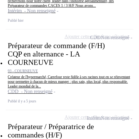
recherchons pour notre client, leader dans l'industrie agroalimentaire, des
Préparateur de commandes CACES 1 / 3 H/F Nous avons...
Intérim - Non renseigné
Publié hier
Ajouter cette offre à ma sélection
CDD
Non renseigné
Préparateur de commande (F/H)
CQP en alternance - LA
COURNEUVE
93 - COURNEUVE
Créateur de l'hypermarché, Carrefour reste fidèle à ses racines tout en se réinventant
pour permettre à chacun de mieux manger : plus sain, plus local, plus responsable.
Leader mondial de la...
CDD - Non renseigné
Publié il y a 5 jours
Ajouter cette offre à ma sélection
Intérim
Non renseigné
Préparateur / Préparatrice de
commandes (H/F)