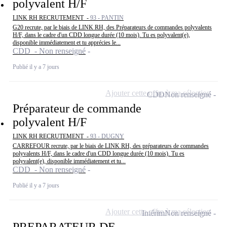
polyvalent H/F
LINK RH RECRUTEMENT -
93 - PANTIN
G20 recrute, par le biais de LINK RH, des Préparateurs de commandes polyvalents
H/F, dans le cadre d'un CDD longue durée (10 mois). Tu es polyvalent(e),
disponible immédiatement et tu apprécies le...
CDD - Non renseigné
Publié il y a 7 jours
Ajouter cette offre à ma sélection
CDD
Non renseigné
Préparateur de commande
polyvalent H/F
LINK RH RECRUTEMENT -
93 - DUGNY
CARREFOUR recrute, par le biais de LINK RH, des préparateurs de commandes
polyvalents H/F, dans le cadre d'un CDD longue durée (10 mois). Tu es
polyvalent(e), disponible immédiatement et tu...
CDD - Non renseigné
Publié il y a 7 jours
Ajouter cette offre à ma sélection
Intérim
Non renseigné