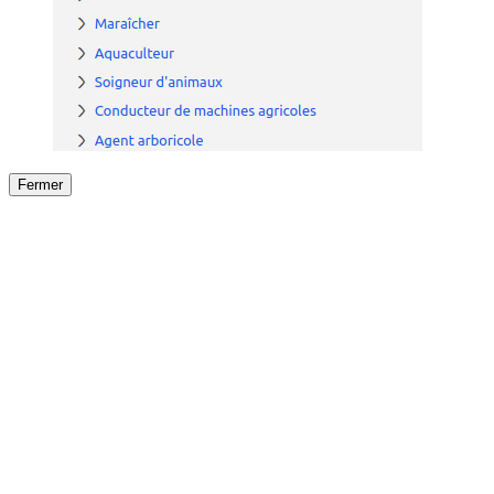
Fermer
Fermer
le détail de l'offre
/
Offre
sur
Offre précéden