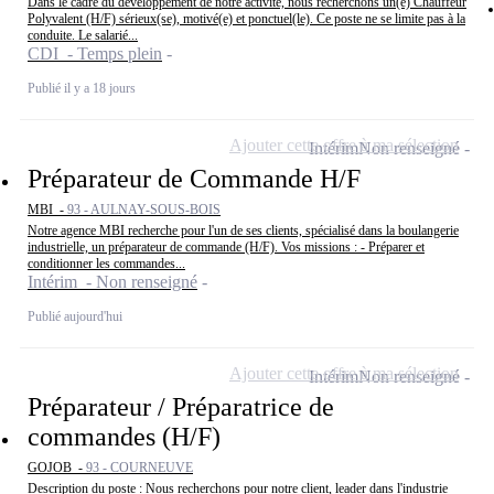
Dans le cadre du développement de notre activité, nous recherchons un(e) Chauffeur
Polyvalent (H/F) sérieux(se), motivé(e) et ponctuel(le). Ce poste ne se limite pas à la
conduite. Le salarié...
CDI - Temps plein
Publié il y a 18 jours
Ajouter cette offre à ma sélection
Intérim
Non renseigné
Préparateur de Commande H/F
MBI -
93 - AULNAY-SOUS-BOIS
Notre agence MBI recherche pour l'un de ses clients, spécialisé dans la boulangerie
industrielle, un préparateur de commande (H/F). Vos missions : - Préparer et
conditionner les commandes...
Intérim - Non renseigné
Publié aujourd'hui
Ajouter cette offre à ma sélection
Intérim
Non renseigné
Préparateur / Préparatrice de
commandes (H/F)
GOJOB -
93 - COURNEUVE
Description du poste : Nous recherchons pour notre client, leader dans l'industrie