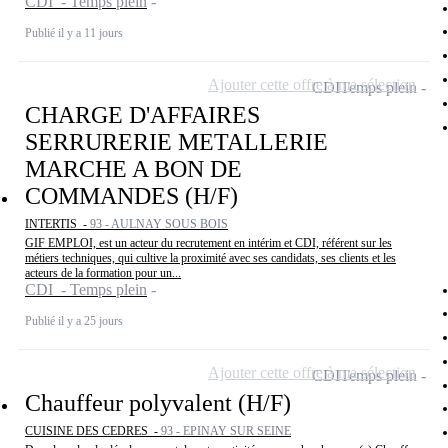
CDI - Temps plein
Publié il y a 11 jours
Ajouter cette offre à ma sélection
CDI
Temps plein
CHARGE D'AFFAIRES
SERRURERIE METALLERIE
MARCHE A BON DE
COMMANDES (H/F)
INTERTIS -
93 - AULNAY SOUS BOIS
GIF EMPLOI, est un acteur du recrutement en intérim et CDI, référent sur les
métiers techniques, qui cultive la proximité avec ses candidats, ses clients et les
acteurs de la formation pour un...
CDI - Temps plein
Publié il y a 25 jours
Ajouter cette offre à ma sélection
CDI
Temps plein
Chauffeur polyvalent (H/F)
CUISINE DES CEDRES -
93 - EPINAY SUR SEINE