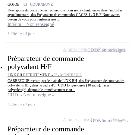
GOJOB -
93 - COURNEUVE
Description du poste : Nous recherchons pour notre client, leader dans l'industrie
agroalimentaire, des Préparateur de commandes CACES 1 / 3 H/F Nous avons
besoin de vous pour renforcer nos...
Intérim - Non renseigné
Publié il y a 5 jours
Ajouter cette offre à ma sélection
CDD
Non renseigné
Préparateur de commande
polyvalent H/F
LINK RH RECRUTEMENT -
93 - MONTREUIL
CARREFOUR recrute, par le biais de LINK RH, des Préparateurs de commandes
polyvalents H/F, dans le cadre d'un CDD longue durée (10 mois). Tu es
polyvalent(e), disponible immédiatement et tu...
CDD - Non renseigné
Publié il y a 7 jours
Ajouter cette offre à ma sélection
CDD
Non renseigné
Préparateur de commande