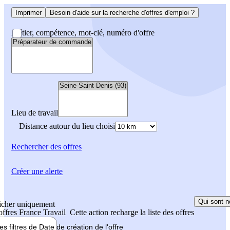
Imprimer
Besoin d'aide sur la recherche d'offres d'emploi ?
Métier, compétence, mot-clé, numéro d'offre
Lieu de travail
Distance autour du lieu choisi
Rechercher
des offres
Créer une alerte
Qui sont n
icher uniquement
 offres France Travail
Cette action recharge la liste des offres
les filtres de
Date de création
de l'offre