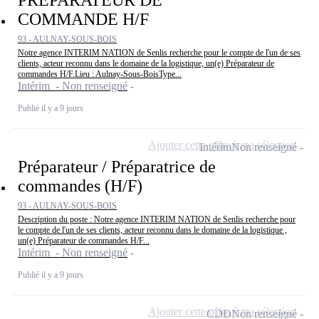
PREPARATEUR DE
COMMANDE H/F
93 - AULNAY-SOUS-BOIS
Notre agence INTERIM NATION de Senlis recherche pour le compte de l'un de ses
clients, acteur reconnu dans le domaine de la logistique, un(e) Préparateur de
commandes H/F.Lieu : Aulnay-Sous-BoisType...
Intérim - Non renseigné
Publié il y a 9 jours
Ajouter cette offre à ma sélection
Intérim
Non renseigné
Préparateur / Préparatrice de
commandes (H/F)
93 - AULNAY-SOUS-BOIS
Description du poste : Notre agence INTERIM NATION de Senlis recherche pour
le compte de l'un de ses clients, acteur reconnu dans le domaine de la logistique ,
un(e) Préparateur de commandes H/F...
Intérim - Non renseigné
Publié il y a 9 jours
Ajouter cette offre à ma sélection
CDD
Non renseigné