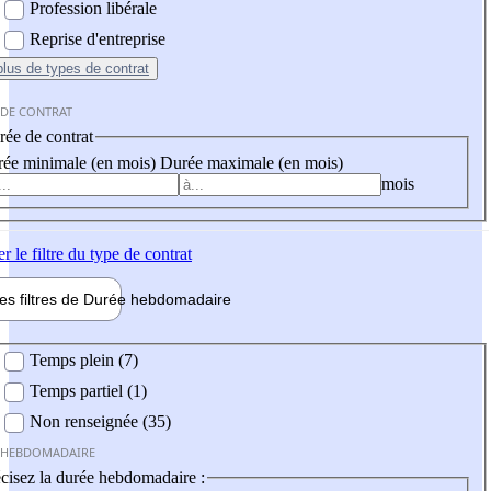
Profession libérale
Reprise d'entreprise
plus
de types de contrat
 DE CONTRAT
ée de contrat
ée minimale (en mois)
Durée maximale (en mois)
mois
er
le filtre du type de contrat
les filtres de
Durée hebdo
madaire
 hebdomadaire
Temps plein (7)
Temps partiel (1)
Non renseignée (35)
 HEBDOMADAIRE
cisez la durée hebdomadaire :