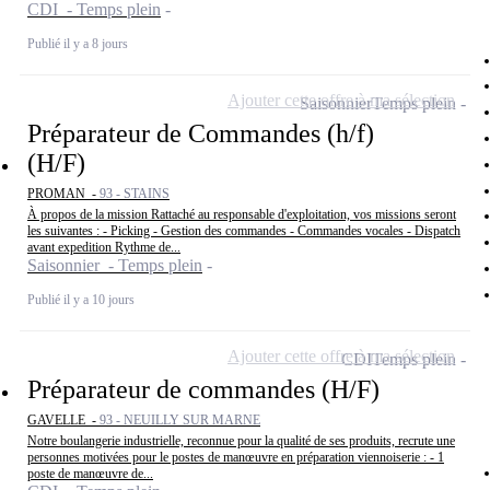
CDI - Temps plein
Publié il y a 8 jours
Ajouter cette offre à ma sélection
Saisonnier
Temps plein
Préparateur de Commandes (h/f)
(H/F)
PROMAN -
93 - STAINS
À propos de la mission Rattaché au responsable d'exploitation, vos missions seront
les suivantes : - Picking - Gestion des commandes - Commandes vocales - Dispatch
avant expedition Rythme de...
Saisonnier - Temps plein
Publié il y a 10 jours
Ajouter cette offre à ma sélection
CDI
Temps plein
Préparateur de commandes (H/F)
GAVELLE -
93 - NEUILLY SUR MARNE
Notre boulangerie industrielle, reconnue pour la qualité de ses produits, recrute une
personnes motivées pour le postes de manœuvre en préparation viennoiserie : - 1
poste de manœuvre de...