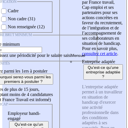
IFICATION
par France travail,
Cap emploi et ses
Cadre
partenaires pour ses
actions concrètes en
Non cadre (31)
faveur du recrutement,
Non renseignée (12)
de l’intégration et de
l’accompagnement de
IRE BRUT MINIMUM
ses collaborateurs en
situation de handicap.
re minimum
Pour en savoir plus,
consultez cet article
.
ssez une périodicité pour le salaire saisi
Entreprise adaptée
NITÉS
Qu'est-ce qu'une
z parmi les 1ers à postuler
entreprise adaptée
?
urquoi serez-vous parmi les
premiers à postuler ?
L'entreprise adaptée
es de plus de 15 jours,
permet à un travailleur
tant moins de 4 candidatures
en situation de
t France Travail est informé)
handicap d'exercer
ICAP
une activité
professionnelle dans
Employeur handi-
des conditions
engagé
adaptées à ses
Qu'est-ce qu'un
capacités. Pour en