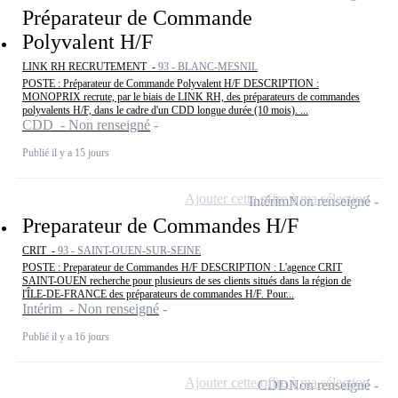
Préparateur de Commande
Polyvalent H/F
LINK RH RECRUTEMENT -
93 - BLANC-MESNIL
POSTE : Préparateur de Commande Polyvalent H/F DESCRIPTION :
MONOPRIX recrute, par le biais de LINK RH, des préparateurs de commandes
polyvalents H/F, dans le cadre d'un CDD longue durée (10 mois). ...
CDD - Non renseigné
Publié il y a 15 jours
Ajouter cette offre à ma sélection
Intérim
Non renseigné
Preparateur de Commandes H/F
CRIT -
93 - SAINT-OUEN-SUR-SEINE
POSTE : Preparateur de Commandes H/F DESCRIPTION : L'agence CRIT
SAINT-OUEN recherche pour plusieurs de ses clients situés dans la région de
l'ÎLE-DE-FRANCE des préparateurs de commandes H/F. Pour...
Intérim - Non renseigné
Publié il y a 16 jours
Ajouter cette offre à ma sélection
CDD
Non renseigné