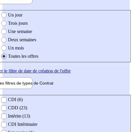
e création de l'offre
Un jour
Trois jours
Une semaine
Deux semaines
Un mois
Toutes les offres
er
le filtre de date de création de l'offre
les filtres de types de
Contrat
de contrat
CDI (6)
CDD (23)
Intérim (13)
CDI Intérimaire