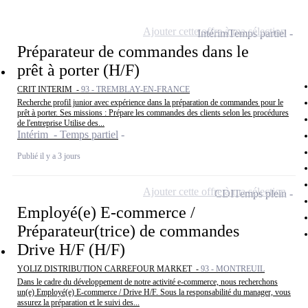
Ajouter cette offre à ma sélection
Intérim
Temps partiel
Préparateur de commandes dans le
prêt à porter (H/F)
CRIT INTERIM -
93 - TREMBLAY-EN-FRANCE
Recherche profil junior avec expérience dans la préparation de commandes pour le
prêt à porter. Ses missions : Prépare les commandes des clients selon les procédures
de l'entreprise Utilise des...
Intérim - Temps partiel
Publié il y a 3 jours
Ajouter cette offre à ma sélection
CDI
Temps plein
Employé(e) E-commerce /
Préparateur(trice) de commandes
Drive H/F (H/F)
YOLIZ DISTRIBUTION CARREFOUR MARKET -
93 - MONTREUIL
Dans le cadre du développement de notre activité e-commerce, nous recherchons
un(e) Employé(e) E-commerce / Drive H/F. Sous la responsabilité du manager, vous
assurez la préparation et le suivi des...