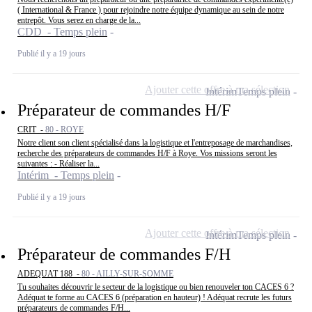
( International & France ) pour rejoindre notre équipe dynamique au sein de notre
entrepôt. Vous serez en charge de la...
CDD - Temps plein
Publié il y a 19 jours
Ajouter cette offre à ma sélection
Intérim
Temps plein
Préparateur de commandes H/F
CRIT -
80 - ROYE
Notre client son client spécialisé dans la logistique et l'entreposage de marchandises,
recherche des préparateurs de commandes H/F à Roye. Vos missions seront les
suivantes : - Réaliser la...
Intérim - Temps plein
Publié il y a 19 jours
Ajouter cette offre à ma sélection
Intérim
Temps plein
Préparateur de commandes F/H
ADEQUAT 188 -
80 - AILLY-SUR-SOMME
Tu souhaites découvrir le secteur de la logistique ou bien renouveler ton CACES 6 ?
Adéquat te forme au CACES 6 (préparation en hauteur) ! Adéquat recrute les futurs
préparateurs de commandes F/H...