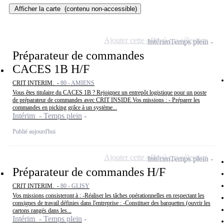
Afficher la carte
(contenu non-accessible)
Ajouter cette offre à ma sélection
Intérim
Temps plein
Préparateur de commandes
CACES 1B H/F
CRIT INTERIM. -
80 - AMIENS
Vous êtes titulaire du CACES 1B ? Rejoignez un entrepôt logistique pour un poste
de préparateur de commandes avec CRIT INSIDE Vos missions : - Préparer les
commandes en picking grâce à un système...
Intérim - Temps plein
Publié aujourd'hui
Ajouter cette offre à ma sélection
Intérim
Temps plein
Préparateur de commandes H/F
CRIT INTERIM. -
80 - GLISY
Vos missions consisteront à : -Réaliser les tâches opérationnelles en respectant les
consignes de travail définies dans l'entreprise : -Constituer des barquettes (ouvrir les
cartons rangés dans les...
Intérim - Temps plein