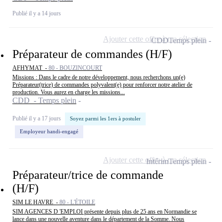
Publié il y a 14 jours
Ajouter cette offre à ma sélection
CDD
Temps plein
Préparateur de commandes (H/F)
AFHYMAT -
80 - BOUZINCOURT
Missions : Dans le cadre de notre développement, nous recherchons un(e)
Préparateur(trice) de commandes polyvalent(e) pour renforcer notre atelier de
production. Vous aurez en charge les missions...
CDD - Temps plein
Publié il y a 17 jours
Soyez parmi les 1ers à postuler
Employeur handi-engagé
Ajouter cette offre à ma sélection
Intérim
Temps plein
Préparateur/trice de commande
(H/F)
SIM LE HAVRE -
80 - L'ÉTOILE
SIM AGENCES D 'EMPLOI présente depuis plus de 25 ans en Normandie se
lance dans une nouvelle aventure dans le département de la Somme. Nous