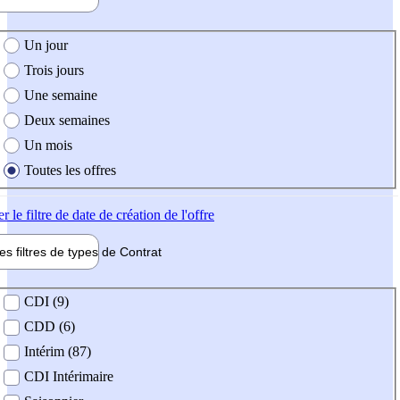
e création de l'offre
Un jour
Trois jours
Une semaine
Deux semaines
Un mois
Toutes les offres
er
le filtre de date de création de l'offre
les filtres de types de
Contrat
de contrat
CDI (9)
CDD (6)
Intérim (87)
CDI Intérimaire