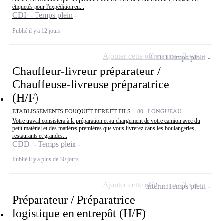
étiquetés pour l'expédition eu...
CDI - Temps plein
Publié il y a 12 jours
Ajouter cette offre à ma sélection
CDD
Temps plein
Chauffeur-livreur préparateur /
Chauffeuse-livreuse préparatrice
(H/F)
ETABLISSEMENTS FOUQUET PERE ET FILS -
80 - LONGUEAU
Votre travail consistera à la préparation et au chargement de votre camion avec du
petit matériel et des matières premières que vous livrerez dans les boulangeries,
restaurants et grandes...
CDD - Temps plein
Publié il y a plus de 30 jours
Ajouter cette offre à ma sélection
Intérim
Temps plein
Préparateur / Préparatrice
logistique en entrepôt (H/F)