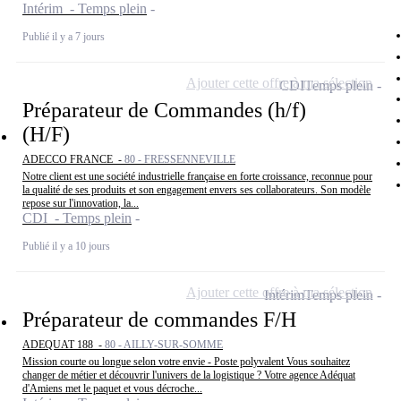
Intérim - Temps plein
Publié il y a 7 jours
Ajouter cette offre à ma sélection
CDI
Temps plein
Préparateur de Commandes (h/f)
(H/F)
ADECCO FRANCE -
80 - FRESSENNEVILLE
Notre client est une société industrielle française en forte croissance, reconnue pour
la qualité de ses produits et son engagement envers ses collaborateurs. Son modèle
repose sur l'innovation, la...
CDI - Temps plein
Publié il y a 10 jours
Ajouter cette offre à ma sélection
Intérim
Temps plein
Préparateur de commandes F/H
ADEQUAT 188 -
80 - AILLY-SUR-SOMME
Mission courte ou longue selon votre envie - Poste polyvalent Vous souhaitez
changer de métier et découvrir l'univers de la logistique ? Votre agence Adéquat
d'Amiens met le paquet et vous décroche...