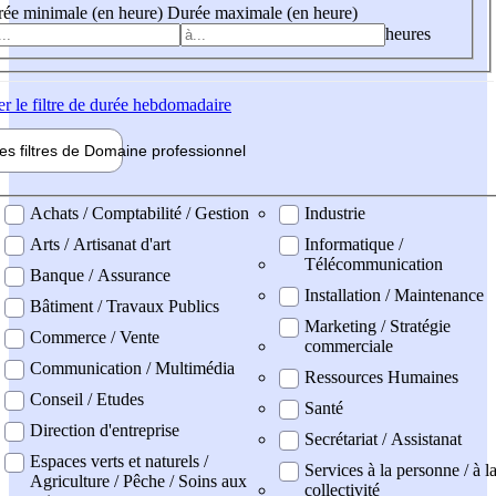
ée minimale (en heure)
Durée maximale (en heure)
heures
er
le filtre de durée hebdomadaire
les filtres de
Domaine pro
fessionnel
ne professionel
Achats / Comptabilité / Gestion
Industrie
Arts / Artisanat d'art
Informatique /
Télécommunication
Banque / Assurance
Installation / Maintenance
Bâtiment / Travaux Publics
Marketing / Stratégie
Commerce / Vente
commerciale
Communication / Multimédia
Ressources Humaines
Conseil / Etudes
Santé
Direction d'entreprise
Secrétariat / Assistanat
Espaces verts et naturels /
Services à la personne / à l
Agriculture / Pêche / Soins aux
collectivité