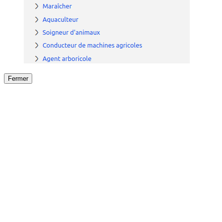
Fermer
Fermer
le détail de l'offre
/
Offre
sur
Offre précéden