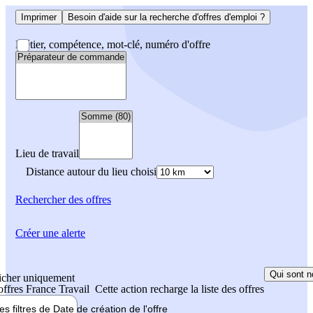
Imprimer
Besoin d'aide sur la recherche d'offres d'emploi ?
Métier, compétence, mot-clé, numéro d'offre
Lieu de travail
Distance autour du lieu choisi
Rechercher
des offres
Créer une alerte
Qui sont n
icher uniquement
 offres France Travail
Cette action recharge la liste des offres
les filtres de
Date de création
de l'offre