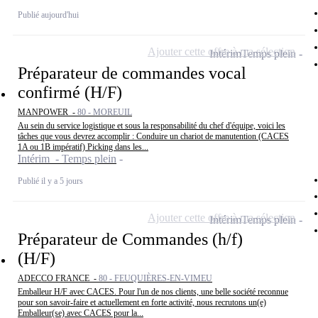
Publié aujourd'hui
Ajouter cette offre à ma sélection
Intérim
Temps plein
Préparateur de commandes vocal
confirmé (H/F)
MANPOWER -
80 - MOREUIL
Au sein du service logistique et sous la responsabilité du chef d'équipe, voici les
tâches que vous devrez accomplir : Conduire un chariot de manutention (CACES
1A ou 1B impératif) Picking dans les...
Intérim - Temps plein
Publié il y a 5 jours
Ajouter cette offre à ma sélection
Intérim
Temps plein
Préparateur de Commandes (h/f)
(H/F)
ADECCO FRANCE -
80 - FEUQUIÈRES-EN-VIMEU
Emballeur H/F avec CACES. Pour l'un de nos clients, une belle société reconnue
pour son savoir-faire et actuellement en forte activité, nous recrutons un(e)
Emballeur(se) avec CACES pour la...