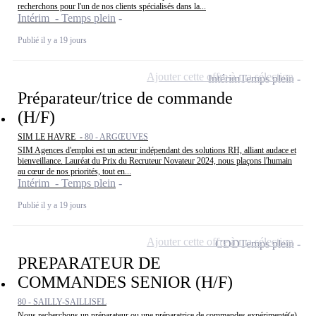
recherchons pour l'un de nos clients spécialisés dans la...
Intérim - Temps plein
Publié il y a 19 jours
Ajouter cette offre à ma sélection
Intérim
Temps plein
Préparateur/trice de commande
(H/F)
SIM LE HAVRE -
80 - ARGŒUVES
SIM Agences d'emploi est un acteur indépendant des solutions RH, alliant audace et
bienveillance. Lauréat du Prix du Recruteur Novateur 2024, nous plaçons l'humain
au cœur de nos priorités, tout en...
Intérim - Temps plein
Publié il y a 19 jours
Ajouter cette offre à ma sélection
CDD
Temps plein
PREPARATEUR DE
COMMANDES SENIOR (H/F)
80 - SAILLY-SAILLISEL
Nous recherchons un préparateur ou une préparatrice de commandes expérimenté(e)