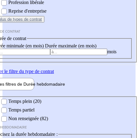
Profession libérale
Reprise d'entreprise
plus
de types de contrat
 DE CONTRAT
ée de contrat
ée minimale (en mois)
Durée maximale (en mois)
mois
er
le filtre du type de contrat
les filtres de
Durée hebdo
madaire
 hebdomadaire
Temps plein (20)
Temps partiel
Non renseignée (82)
 HEBDOMADAIRE
cisez la durée hebdomadaire :