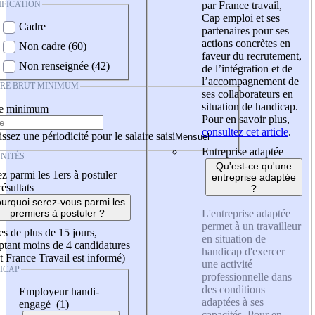
IFICATION
par France travail,
Cap emploi et ses
Cadre
partenaires pour ses
actions concrètes en
Non cadre (60)
faveur du recrutement,
Non renseignée (42)
de l’intégration et de
l’accompagnement de
IRE BRUT MINIMUM
ses collaborateurs en
situation de handicap.
re minimum
Pour en savoir plus,
consultez cet article
.
ssez une périodicité pour le salaire saisi
Entreprise adaptée
NITÉS
Qu'est-ce qu'une
z parmi les 1ers à postuler
entreprise adaptée
résultats
?
urquoi serez-vous parmi les
L'entreprise adaptée
premiers à postuler ?
permet à un travailleur
es de plus de 15 jours,
en situation de
tant moins de 4 candidatures
handicap d'exercer
t France Travail est informé)
une activité
ICAP
professionnelle dans
des conditions
Employeur handi-
adaptées à ses
engagé (1)
capacités. Pour en