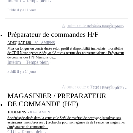
Intérim - Temps plein
Publié il y a 11 jours
Ajouter cette offre à ma sélection
Intérim
Temps plein
Préparateur de commandes H/F
ADEQUAT 188 -
80 - AMIENS
Mission longue ou courte durée selon profil et disponibilité immédiate - Possibilité
de CDII Notre agence Adéquat d'Amiens recrute des nouveaux talents : Préparateur
de commandes H/F Missions du...
Intérim - Temps plein
Publié il y a 14 jours
Ajouter cette offre à ma sélection
CDI
Temps plein
MAGASINIER / PREPARATEUR
DE COMMANDE (H/F)
TODEMINS -
80 - CAMON
Société spécialisée dans la vente et le SAV de matériel de nettoyage (autolaveuses,
aspirateurs, monobrosses . ) recherche pour son agence ile de France, un magasinier
/ préparateur de commande...
CDI - Temps plein