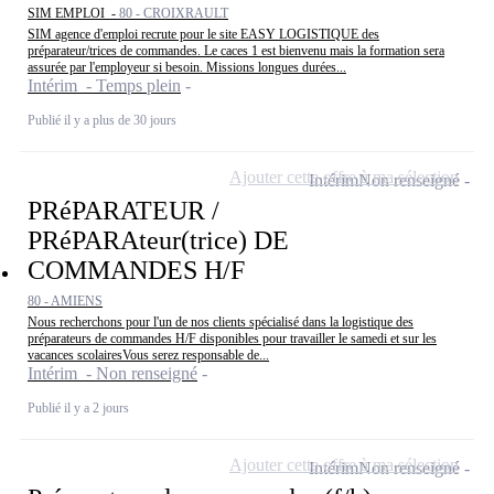
SIM EMPLOI -
80 - CROIXRAULT
SIM agence d'emploi recrute pour le site EASY LOGISTIQUE des
préparateur/trices de commandes. Le caces 1 est bienvenu mais la formation sera
assurée par l'employeur si besoin. Missions longues durées...
Intérim - Temps plein
Publié il y a plus de 30 jours
Ajouter cette offre à ma sélection
Intérim
Non renseigné
PRéPARATEUR /
PRéPARAteur(trice) DE
COMMANDES H/F
80 - AMIENS
Nous recherchons pour l'un de nos clients spécialisé dans la logistique des
préparateurs de commandes H/F disponibles pour travailler le samedi et sur les
vacances scolairesVous serez responsable de...
Intérim - Non renseigné
Publié il y a 2 jours
Ajouter cette offre à ma sélection
Intérim
Non renseigné