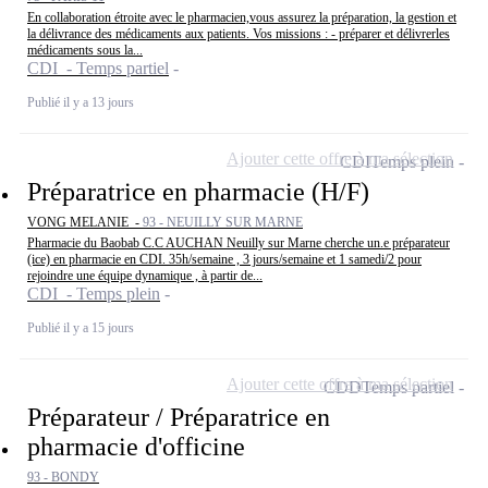
En collaboration étroite avec le pharmacien,vous assurez la préparation, la gestion et
la délivrance des médicaments aux patients. Vos missions : - préparer et délivrerles
médicaments sous la...
CDI - Temps partiel
Publié il y a 13 jours
Ajouter cette offre à ma sélection
CDI
Temps plein
Préparatrice en pharmacie (H/F)
VONG MELANIE -
93 - NEUILLY SUR MARNE
Pharmacie du Baobab C.C AUCHAN Neuilly sur Marne cherche un.e préparateur
(ice) en pharmacie en CDI. 35h/semaine , 3 jours/semaine et 1 samedi/2 pour
rejoindre une équipe dynamique , à partir de...
CDI - Temps plein
Publié il y a 15 jours
Ajouter cette offre à ma sélection
CDD
Temps partiel
Préparateur / Préparatrice en
pharmacie d'officine
93 - BONDY