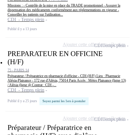
Missions : - Contrôle de la mise en place du TRADE promotionnel - Assurer la
dispensation des médicaments conformément aux réglementations en vigueur -
Conseiller les patients sur l'utilisation...
CDI - Temps plein
Publié il y a 13 jours
Ajouter cette offre à ma sélection
CDI
Temps plein
PREPARATEUR EN OFFICINE
(H/F)
75 - PARIS 14
Préparateur / Préparatrice en pharmacie d'officine - CDI (H/F) Lieu : Pharmacie
Alésia-Plaisance - 172 rue d'Alésia, 75014 Paris Accès : Métro Plaisance (ligne 13)
/ Alésia (ligne 4) Contrat : CDI -...
CDI - Temps plein
Publié il y a 25 jours
Soyez parmi les 1ers à postuler
Ajouter cette offre à ma sélection
CDI
Temps plein
Préparateur / Préparatrice en