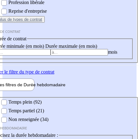
Profession libérale
Reprise d'entreprise
plus
de types de contrat
 DE CONTRAT
ée de contrat
ée minimale (en mois)
Durée maximale (en mois)
mois
er
le filtre du type de contrat
les filtres de
Durée hebdo
madaire
 hebdomadaire
Temps plein (92)
Temps partiel (21)
Non renseignée (34)
 HEBDOMADAIRE
cisez la durée hebdomadaire :