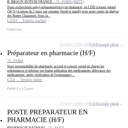
B. BRAUN AVITUM FRANCE -
75 - PARIS (DEPT.)
Nous recherchons un(e) préparateur(trice) en pharmacie, en CDD à temps partiel
(50 %) à raison de 2 jours par semaine (lundi et mardi) pour notre centre de dialyse
des Buttes Chaumont. Sous la...
CDD - Temps partiel
Publié hier
Ajouter cette offre à ma sélection
CDI
Temps plein
Préparateur en pharmacie (H/F)
75 - PARIS
Sous responsabilité du pharmacie: accueil et conseil: prend en charge les
ordonnances et informe sur bonne utilisation des médicaments délivrance des
médicaments: après vérification de l'ordonnance,...
CDI - Temps plein
Publié il y a 2 jours
Ajouter cette offre à ma sélection
CDI
Temps plein
POSTE PREPARATEUR EN
PHARMACIE (H/F)
PHARMACIE HALWANI -
75 - PARIS