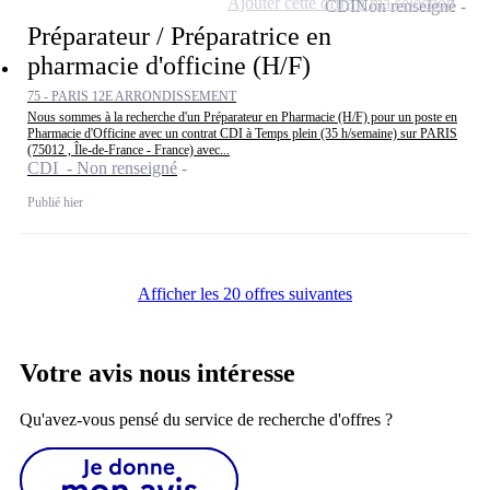
Ajouter cette offre à ma sélection
CDI
Non renseigné
Préparateur / Préparatrice en
pharmacie d'officine (H/F)
75 - PARIS 12E ARRONDISSEMENT
Nous sommes à la recherche d'un Préparateur en Pharmacie (H/F) pour un poste en
Pharmacie d'Officine avec un contrat CDI à Temps plein (35 h/semaine) sur PARIS
(75012 , Île-de-France - France) avec...
CDI - Non renseigné
Publié hier
Afficher les 20 offres suivantes
Votre avis nous intéresse
Qu'avez-vous pensé du service de recherche d'offres ?