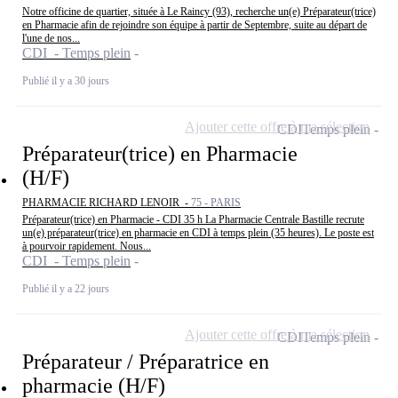
Notre officine de quartier, située à Le Raincy (93), recherche un(e) Préparateur(trice)
en Pharmacie afin de rejoindre son équipe à partir de Septembre, suite au départ de
l'une de nos...
CDI - Temps plein
Publié il y a 30 jours
Ajouter cette offre à ma sélection
CDI
Temps plein
Préparateur(trice) en Pharmacie
(H/F)
PHARMACIE RICHARD LENOIR -
75 - PARIS
Préparateur(trice) en Pharmacie - CDI 35 h La Pharmacie Centrale Bastille recrute
un(e) préparateur(trice) en pharmacie en CDI à temps plein (35 heures). Le poste est
à pourvoir rapidement. Nous...
CDI - Temps plein
Publié il y a 22 jours
Ajouter cette offre à ma sélection
CDI
Temps plein
Préparateur / Préparatrice en
pharmacie (H/F)