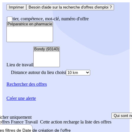
Imprimer
Besoin d'aide sur la recherche d'offres d'emploi ?
Métier, compétence, mot-clé, numéro d'offre
Lieu de travail
Distance autour du lieu choisi
Rechercher
des offres
Créer une alerte
Qui sont n
icher uniquement
 offres France Travail
Cette action recharge la liste des offres
les filtres de
Date de création
de l'offre