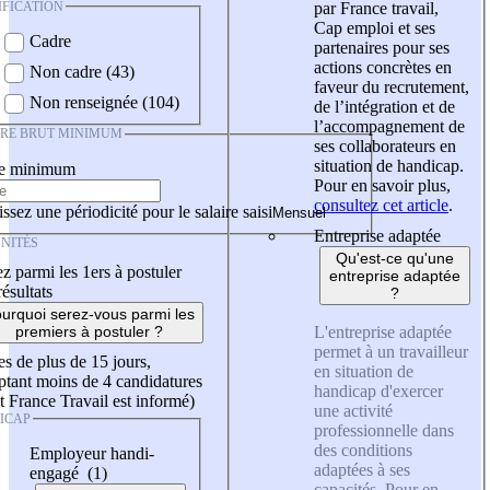
IFICATION
par France travail,
Cap emploi et ses
Cadre
partenaires pour ses
actions concrètes en
Non cadre (43)
faveur du recrutement,
Non renseignée (104)
de l’intégration et de
l’accompagnement de
IRE BRUT MINIMUM
ses collaborateurs en
situation de handicap.
re minimum
Pour en savoir plus,
consultez cet article
.
ssez une périodicité pour le salaire saisi
Entreprise adaptée
NITÉS
Qu'est-ce qu'une
z parmi les 1ers à postuler
entreprise adaptée
résultats
?
urquoi serez-vous parmi les
L'entreprise adaptée
premiers à postuler ?
permet à un travailleur
es de plus de 15 jours,
en situation de
tant moins de 4 candidatures
handicap d'exercer
t France Travail est informé)
une activité
ICAP
professionnelle dans
des conditions
Employeur handi-
adaptées à ses
engagé (1)
capacités. Pour en