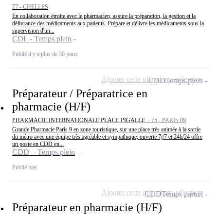
77 - CHELLES
En collaboration étroite avec le pharmacien, assure la préparation, la gestion et la
délivrance des médicaments aux patients. Prépare et délivre les médicaments sous la
supervision d'un...
CDI - Temps plein
Publié il y a plus de 30 jours
Ajouter cette offre à ma sélection
CDD
Temps plein
Préparateur / Préparatrice en
pharmacie (H/F)
PHARMACIE INTERNATIONALE PLACE PIGALLE -
75 - PARIS 09
Grande Pharmacie Paris 9 en zone touristique, sur une place très animée à la sortie
du métro avec une équipe très agréable et sympathique, ouverte 7j/7 et 24h/24 offre
un poste en CDD en...
CDD - Temps plein
Publié hier
Ajouter cette offre à ma sélection
CDD
Temps partiel
Préparateur en pharmacie (H/F)