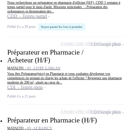
Nous recherchons un préparateur en pharmacie d'officine (H/F). CDD 1 semaine à
temps partiel pour le mois d'août. Missions principales : - Préparation des
ordonnances et dispensation des...
CDD - Temps partiel
Publié il y a 29 jours
Soyez parmi les 1ers à postuler
Ajouter cette offre à ma sélection
CDI
Temps plein
Préparateur en Pharmacie /
Acheteur (H/F)
MATALTO -
93 - LIVRY GARGAN
Vous êtes Préparateur(trice) en Pharmacie et vous souhaitez développer vos
compétences en prenant en charge les achats de l'officine ? Rejoignez une pharmacie
moderne de 200 m², située au cœur de...
CDI - Temps plein
Publié il y a 21 jours
Ajouter cette offre à ma sélection
CDI
Temps plein
Préparateur en Pharmacie (H/F)
MATALTO -
93 - LE RAINCY