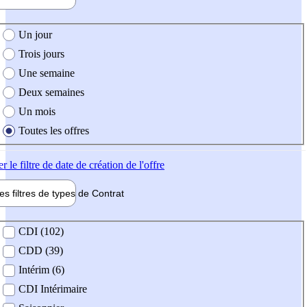
e création de l'offre
Un jour
Trois jours
Une semaine
Deux semaines
Un mois
Toutes les offres
er
le filtre de date de création de l'offre
les filtres de types de
Contrat
de contrat
CDI (102)
CDD (39)
Intérim (6)
CDI Intérimaire