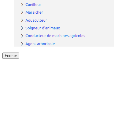
Fermer
Fermer
le détail de l'offre
/
Offre
sur
Offre précéden