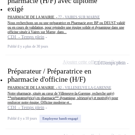
pharmacie (H/F) avec diplôme
exigé
PHARMACIE DE LA MAIRIE -
77 - VAIRES SUR MARNE
Nous recherchons un ou une préparatrice en Pharmacie avec BP ou DEUST validé
ou en cours de validation, pour rejoindre une équipe solide et dynamique dans une
officine située à Vaires sur Marne, dans...
CDI - Temps plein
Publié il y a plus de 30 jours
Ajouter cette offre à ma sélection
CDI
Temps plein
Préparateur / Préparatrice en
pharmacie d'officine (H/F)
PHARMACIE DE LA MAIRIE -
92 - VILLENEUVE LA GARENNE
Notre pharmacie, située au cœur de Villeneuve-la-Garenne, recherche un(e)
**préparateur(trice) en pharmacie** dynamique, sérieux(se) et motivé(e) pour
renforcer notre équipe. Officine moderne et...
CDI - Temps plein
Publié il y a 10 jours
Employeur handi-engagé