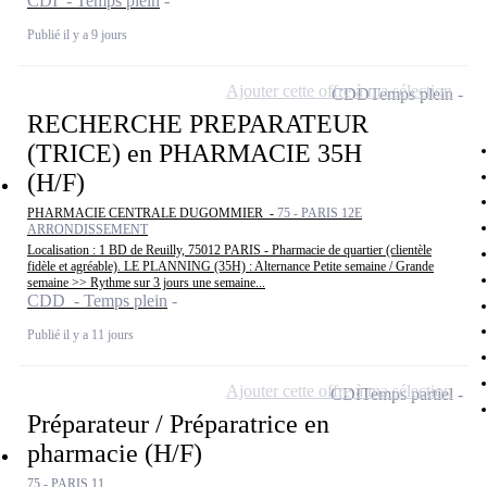
CDI - Temps plein
Publié il y a 9 jours
Ajouter cette offre à ma sélection
CDD
Temps plein
RECHERCHE PREPARATEUR
(TRICE) en PHARMACIE 35H
(H/F)
PHARMACIE CENTRALE DUGOMMIER -
75 - PARIS 12E
ARRONDISSEMENT
Localisation : 1 BD de Reuilly, 75012 PARIS - Pharmacie de quartier (clientèle
fidèle et agréable). LE PLANNING (35H) : Alternance Petite semaine / Grande
semaine >> Rythme sur 3 jours une semaine...
CDD - Temps plein
Publié il y a 11 jours
Ajouter cette offre à ma sélection
CDI
Temps partiel
Préparateur / Préparatrice en
pharmacie (H/F)
75 - PARIS 11