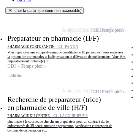
Distance
Afficher la carte
(contenu non-accessible)
Ajouter cette offre à ma sélection
CDI
Temps plein
Preparateur en pharmacie (H/F)
PHARMACIE PORTE PANTIN -
93 - PANTIN
Vous rejoindrez une équipe dynamique constituée de 10 personnes. Vous réaliserez
la gestion des commandes et la dispensation et délivrance de médicaments. Vous êtes
impérativement diplômé(e) du...
CDI - Temps plein
Publié hier
Ajouter cette offre à ma sélection
CDI
Temps plein
Recherche de preparateur (trice)
en pharmacie de ville (H/F)
PHARMACIE DU CENTRE -
93 - LA COURNEUVE
pharmacie à la courneuve cherche un preparateur pour un contrat à durée
indeterminée de 35 heure. mission : preparation ,verification et reception de
commande dispensation et...