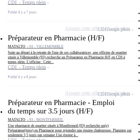
CDI - Temps plein
Publié il y a 7 jours
Ajouter cette offre à ma sélection
CDI
Temps plein
Préparateur en Pharmacie (H/F)
MATALTO -
93 - VILLEMOMBLE
Suite au départ à la retraite de l'une de ses collaboratrices, une officine de quartier
située à Villemomble (93) recherche un Préparateur en Pharmacie H/F en CDI à
temps plein. L'officine : Cette...
CDI - Temps plein
Publié il y a 8 jours
Ajouter cette offre à ma sélection
CDI
Temps plein
Préparateur en Pharmacie - Emploi
du temps sur 3.5 jours (H/F)
MATALTO -
93 - MONTFERMEIL
Une pharmacie de quartier située à Montfermeil (93) recherche un(e)
Préparateur(trice) en Pharmacie pour rejoindre une équipe chaleureuse. Planning sur
seulement 3,5 jours par semaine Une équipe à...