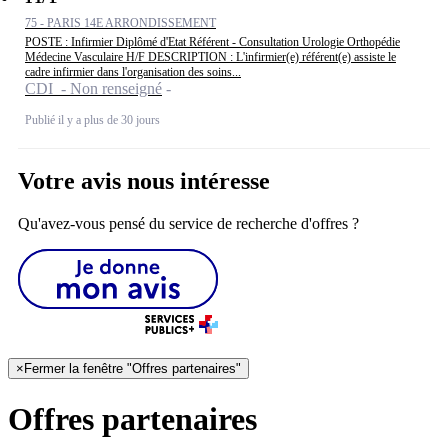
75 - PARIS 14E ARRONDISSEMENT
POSTE : Infirmier Diplômé d'Etat Référent - Consultation Urologie Orthopédie
Médecine Vasculaire H/F DESCRIPTION : L'infirmier(e) référent(e) assiste le
cadre infirmier dans l'organisation des soins...
CDI - Non renseigné
Publié il y a plus de 30 jours
Votre avis nous intéresse
Qu'avez-vous pensé du service de recherche d'offres ?
×
Fermer la fenêtre "Offres partenaires"
Offres partenaires