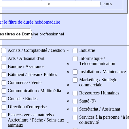
heures
er
le filtre de durée hebdomadaire
les filtres de
Domaine pro
fessionnel
ne professionel
Achats / Comptabilité / Gestion
Industrie
Arts / Artisanat d'art
Informatique /
Télécommunication
Banque / Assurance
Installation / Maintenance
Bâtiment / Travaux Publics
Marketing / Stratégie
Commerce / Vente
commerciale
Communication / Multimédia
Ressources Humaines
Conseil / Etudes
Santé (9)
Direction d'entreprise
Secrétariat / Assistanat
Espaces verts et naturels /
Services à la personne / à l
Agriculture / Pêche / Soins aux
collectivité
animaux