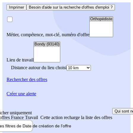
Imprimer
Besoin d'aide sur la recherche d'offres d'emploi ?
Métier, compétence, mot-clé, numéro d'offre
Lieu de travail
Distance autour du lieu choisi
Rechercher
des offres
Créer une alerte
Qui sont n
icher uniquement
 offres France Travail
Cette action recharge la liste des offres
les filtres de
Date de création
de l'offre