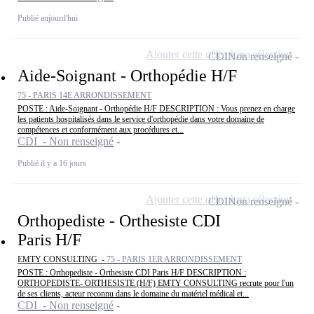
Publié aujourd'hui
Ajouter cette offre à ma sélection
CDI
Non renseigné
Aide-Soignant - Orthopédie H/F
75 - PARIS 14E ARRONDISSEMENT
POSTE : Aide-Soignant - Orthopédie H/F DESCRIPTION : Vous prenez en charge
les patients hospitalisés dans le service d'orthopédie dans votre domaine de
compétences et conformément aux procédures et...
CDI - Non renseigné
Publié il y a 16 jours
Ajouter cette offre à ma sélection
CDI
Non renseigné
Orthopediste - Orthesiste CDI
Paris H/F
EMTY CONSULTING -
75 - PARIS 1ER ARRONDISSEMENT
POSTE : Orthopediste - Orthesiste CDI Paris H/F DESCRIPTION :
ORTHOPEDISTE- ORTHESISTE (H/F) EMTY CONSULTING recrute pour l'un
de ses clients, acteur reconnu dans le domaine du matériel médical et...
CDI - Non renseigné