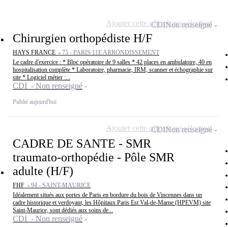
Ajouter cette offre à ma sélection
CDI
Non renseigné
Chirurgien orthopédiste H/F
HAYS FRANCE -
75 - PARIS 11E ARRONDISSEMENT
Le cadre d'exercice : * Bloc opératoire de 9 salles * 42 places en ambulatoire, 40 en
hospitalisation complète * Laboratoire, pharmacie, IRM, scanner et échographie sur
site * Logiciel métier :...
CDI - Non renseigné
Publié aujourd'hui
Ajouter cette offre à ma sélection
CDI
Non renseigné
CADRE DE SANTE - SMR
traumato-orthopédie - Pôle SMR
adulte (H/F)
FHF -
94 - SAINT-MAURICE
Idéalement situés aux portes de Paris en bordure du bois de Vincennes dans un
cadre historique et verdoyant, les Hôpitaux Paris Est Val-de-Marne (HPEVM) site
Saint-Maurice, sont dédiés aux soins de...
CDI - Non renseigné