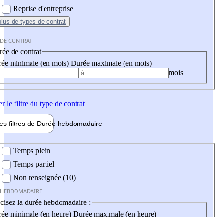
Reprise d'entreprise
plus
de types de contrat
 DE CONTRAT
ée de contrat
ée minimale (en mois)
Durée maximale (en mois)
mois
er
le filtre du type de contrat
les filtres de
Durée hebdo
madaire
 hebdomadaire
Temps plein
Temps partiel
Non renseignée (10)
 HEBDOMADAIRE
cisez la durée hebdomadaire :
ée minimale (en heure)
Durée maximale (en heure)