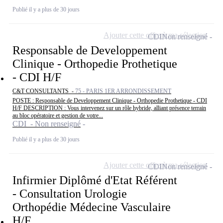
Publié il y a plus de 30 jours
Ajouter cette offre à ma sélection
CDI
Non renseigné
Responsable de Developpement
Clinique - Orthopedie Prothetique
- CDI H/F
C&T CONSULTANTS -
75 - PARIS 1ER ARRONDISSEMENT
POSTE : Responsable de Developpement Clinique - Orthopedie Prothetique - CDI
H/F DESCRIPTION : Vous intervenez sur un rôle hybride, alliant présence terrain
au bloc opératoire et gestion de votre...
CDI - Non renseigné
Publié il y a plus de 30 jours
Ajouter cette offre à ma sélection
CDI
Non renseigné
Infirmier Diplômé d'Etat Référent
- Consultation Urologie
Orthopédie Médecine Vasculaire
H/F