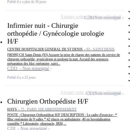
Publié il y a plus de 30 jours
Ajouter cette offre à ma sélection
CDD
Non renseigné
Infirmier nuit - Chirurgie
orthopédie / Gynécologie urologie
H/F
CENTRE HOSPITALIER GENERAL DE ST DENIS -
93 - SAINT-DENIS
[98599] CH Saint-Denis (93) Assurer la prise de charge des patients du service de
chirurgie orthopédie, gynécologie et urologie la nuit. Accueil des urgences,
préparation des bloc opératoire, suivi...
CDD - Non renseigné
Publié il y a 22 jours
Ajouter cette offre à ma sélection
CDI
Non renseigné
Chirurgien Orthopédiste H/F
HAYS -
75 - PARIS 1ER ARRONDISSEMENT
POSTE : Chirurgien Orthopédiste H/F DESCRIPTION : Le cadre d'exercice : *
Bloc opératoire de 9 salles * 42 places en ambulatoire, 40 en hospitalisation
complète * Laboratoire, pharmacie, IRM,...
CDI - Non renseigné