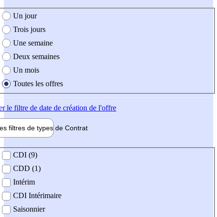
e création de l'offre
Un jour
Trois jours
Une semaine
Deux semaines
Un mois
Toutes les offres
er
le filtre de date de création de l'offre
les filtres de types de
Contrat
de contrat
CDI (9)
CDD (1)
Intérim
CDI Intérimaire
Saisonnier