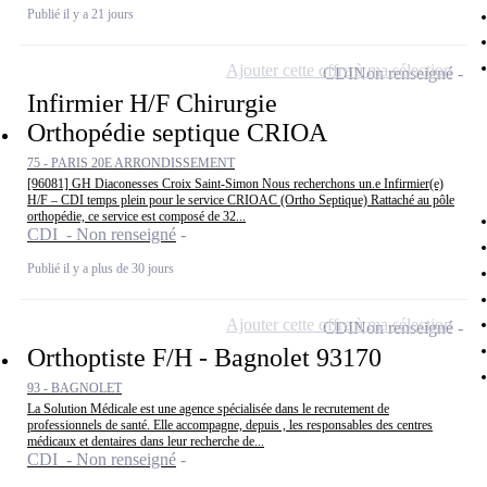
Publié il y a 21 jours
Ajouter cette offre à ma sélection
CDI
Non renseigné
Infirmier H/F Chirurgie
Orthopédie septique CRIOA
75 - PARIS 20E ARRONDISSEMENT
[96081] GH Diaconesses Croix Saint-Simon Nous recherchons un.e Infirmier(e)
H/F – CDI temps plein pour le service CRIOAC (Ortho Septique) Rattaché au pôle
orthopédie, ce service est composé de 32...
CDI - Non renseigné
Publié il y a plus de 30 jours
Ajouter cette offre à ma sélection
CDI
Non renseigné
Orthoptiste F/H - Bagnolet 93170
93 - BAGNOLET
La Solution Médicale est une agence spécialisée dans le recrutement de
professionnels de santé. Elle accompagne, depuis , les responsables des centres
médicaux et dentaires dans leur recherche de...
CDI - Non renseigné