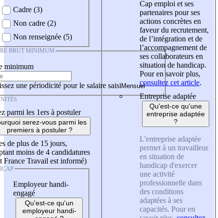
Cap emploi et ses
Cadre (3)
partenaires pour ses
actions concrètes en
Non cadre (2)
faveur du recrutement,
Non renseignée (5)
de l’intégration et de
l’accompagnement de
IRE BRUT MINIMUM
ses collaborateurs en
situation de handicap.
re minimum
Pour en savoir plus,
consultez cet article
.
ssez une périodicité pour le salaire saisi
Entreprise adaptée
NITÉS
Qu'est-ce qu'une
z parmi les 1ers à postuler
entreprise adaptée
?
urquoi serez-vous parmi les
premiers à postuler ?
L'entreprise adaptée
es de plus de 15 jours,
permet à un travailleur
tant moins de 4 candidatures
en situation de
t France Travail est informé)
handicap d'exercer
ICAP
une activité
professionnelle dans
Employeur handi-
des conditions
engagé
adaptées à ses
Qu'est-ce qu'un
capacités. Pour en
employeur handi-
savoir plus,
consultez