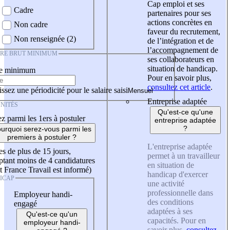
Cap emploi et ses
Cadre
partenaires pour ses
actions concrètes en
Non cadre
faveur du recrutement,
Non renseignée (2)
de l’intégration et de
l’accompagnement de
IRE BRUT MINIMUM
ses collaborateurs en
situation de handicap.
re minimum
Pour en savoir plus,
consultez cet article
.
ssez une périodicité pour le salaire saisi
Entreprise adaptée
NITÉS
Qu'est-ce qu'une
z parmi les 1ers à postuler
entreprise adaptée
?
urquoi serez-vous parmi les
premiers à postuler ?
L'entreprise adaptée
es de plus de 15 jours,
permet à un travailleur
tant moins de 4 candidatures
en situation de
t France Travail est informé)
handicap d'exercer
ICAP
une activité
professionnelle dans
Employeur handi-
des conditions
engagé
adaptées à ses
Qu'est-ce qu'un
capacités. Pour en
employeur handi-
savoir plus,
consultez