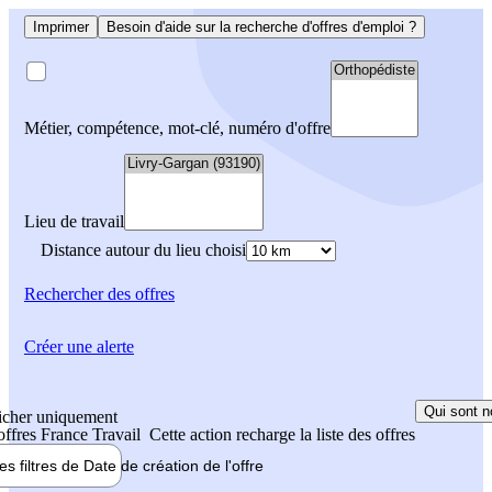
Imprimer
Besoin d'aide sur la recherche d'offres d'emploi ?
Métier, compétence, mot-clé, numéro d'offre
Lieu de travail
Distance autour du lieu choisi
Rechercher
des offres
Créer une alerte
Qui sont n
icher uniquement
 offres France Travail
Cette action recharge la liste des offres
les filtres de
Date de création
de l'offre