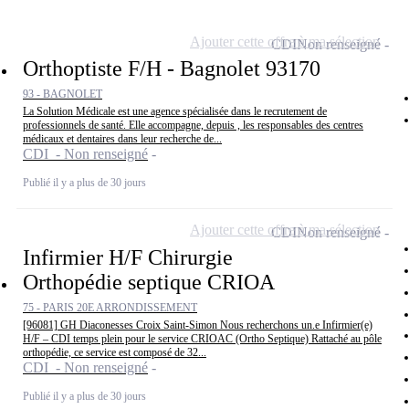
Ajouter cette offre à ma sélection
CDI
Non renseigné
Orthoptiste F/H - Bagnolet 93170
93 - BAGNOLET
La Solution Médicale est une agence spécialisée dans le recrutement de
professionnels de santé. Elle accompagne, depuis , les responsables des centres
médicaux et dentaires dans leur recherche de...
CDI - Non renseigné
Publié il y a plus de 30 jours
Ajouter cette offre à ma sélection
CDI
Non renseigné
Infirmier H/F Chirurgie
Orthopédie septique CRIOA
75 - PARIS 20E ARRONDISSEMENT
[96081] GH Diaconesses Croix Saint-Simon Nous recherchons un.e Infirmier(e)
H/F – CDI temps plein pour le service CRIOAC (Ortho Septique) Rattaché au pôle
orthopédie, ce service est composé de 32...
CDI - Non renseigné
Publié il y a plus de 30 jours