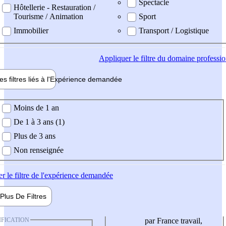
Spectacle
Hôtellerie - Restauration /
Tourisme / Animation
Sport
Immobilier
Transport / Logistique
Appliquer
le filtre du domaine professi
es filtres liés à l'
Expérience
demandée
ience demandée
Moins de 1 an
De 1 à 3 ans (1)
Plus de 3 ans
Non renseignée
er
le filtre de l'expérience demandée
Plus De
Filtres
IFICATION
par France travail,