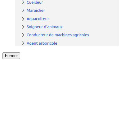
Fermer
Fermer
le détail de l'offre
/
Offre
sur
Offre précéden