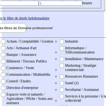
heures
er
le filtre de durée hebdomadaire
les filtres de
Domaine pro
fessionnel
ne professionel
Achats / Comptabilité / Gestion
Industrie
Arts / Artisanat d'art
Informatique /
Télécommunication
Banque / Assurance
Installation / Maintenance
Bâtiment / Travaux Publics
Marketing / Stratégie
Commerce / Vente
commerciale
Communication / Multimédia
Ressources Humaines
Conseil / Etudes
Santé (2)
Direction d'entreprise
Secrétariat / Assistanat
Espaces verts et naturels /
Services à la personne / à l
Agriculture / Pêche / Soins aux
collectivité
animaux