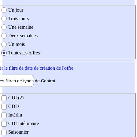
e création de l'offre
Un jour
Trois jours
Une semaine
Deux semaines
Un mois
Toutes les offres
er
le filtre de date de création de l'offre
les filtres de types de
Contrat
de contrat
CDI (2)
CDD
Intérim
CDI Intérimaire
Saisonnier