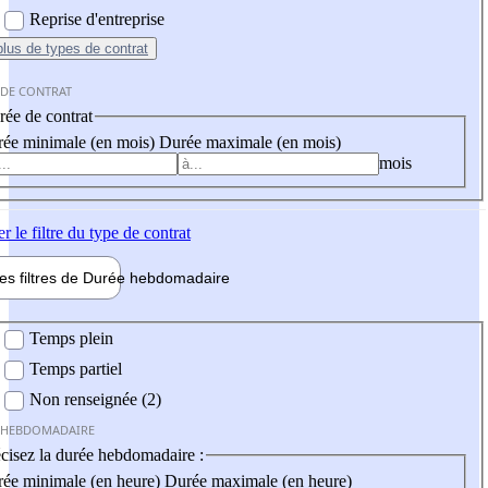
Reprise d'entreprise
plus
de types de contrat
 DE CONTRAT
ée de contrat
ée minimale (en mois)
Durée maximale (en mois)
mois
er
le filtre du type de contrat
les filtres de
Durée hebdo
madaire
 hebdomadaire
Temps plein
Temps partiel
Non renseignée (2)
 HEBDOMADAIRE
cisez la durée hebdomadaire :
ée minimale (en heure)
Durée maximale (en heure)