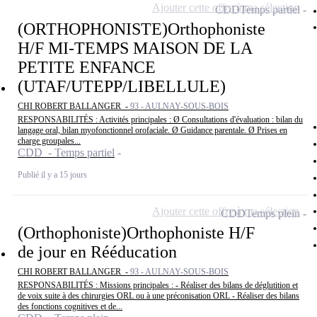
Ajouter cette offre à ma sélection
CDD
Temps partiel
(ORTHOPHONISTE)Orthophoniste
H/F MI-TEMPS MAISON DE LA
PETITE ENFANCE
(UTAF/UTEPP/LIBELLULE)
CHI ROBERT BALLANGER -
93 - AULNAY-SOUS-BOIS
RESPONSABILITÉS : Activités principales : Ø Consultations d'évaluation : bilan du
langage oral, bilan myofonctionnel orofaciale. Ø Guidance parentale. Ø Prises en
charge groupales...
CDD - Temps partiel
Publié il y a 15 jours
Ajouter cette offre à ma sélection
CDD
Temps plein
(Orthophoniste)Orthophoniste H/F
de jour en Rééducation
CHI ROBERT BALLANGER -
93 - AULNAY-SOUS-BOIS
RESPONSABILITÉS : Missions principales : - Réaliser des bilans de déglutition et
de voix suite à des chirurgies ORL ou à une préconisation ORL - Réaliser des bilans
des fonctions cognitives et de...