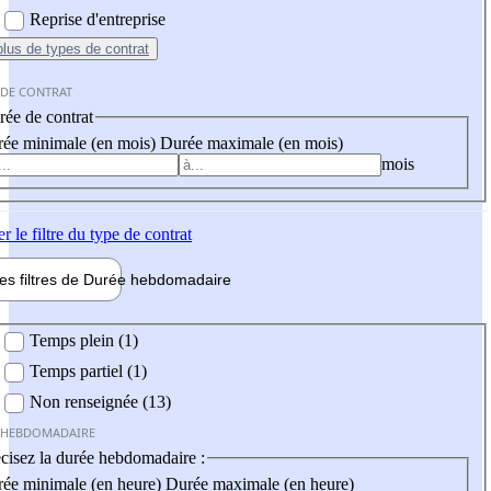
Reprise d'entreprise
plus
de types de contrat
 DE CONTRAT
ée de contrat
ée minimale (en mois)
Durée maximale (en mois)
mois
er
le filtre du type de contrat
les filtres de
Durée hebdo
madaire
 hebdomadaire
Temps plein (1)
Temps partiel (1)
Non renseignée (13)
 HEBDOMADAIRE
cisez la durée hebdomadaire :
ée minimale (en heure)
Durée maximale (en heure)