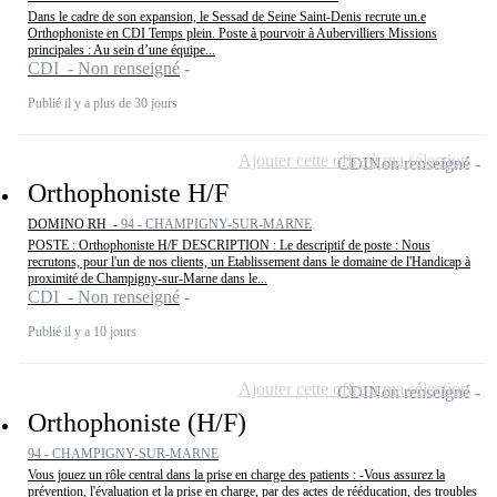
Dans le cadre de son expansion, le Sessad de Seine Saint-Denis recrute un.e
Orthophoniste en CDI Temps plein. Poste à pourvoir à Aubervilliers Missions
principales : Au sein d’une équipe...
CDI - Non renseigné
Publié il y a plus de 30 jours
Ajouter cette offre à ma sélection
CDI
Non renseigné
Orthophoniste H/F
DOMINO RH -
94 - CHAMPIGNY-SUR-MARNE
POSTE : Orthophoniste H/F DESCRIPTION : Le descriptif de poste : Nous
recrutons, pour l'un de nos clients, un Etablissement dans le domaine de l'Handicap à
proximité de Champigny-sur-Marne dans le...
CDI - Non renseigné
Publié il y a 10 jours
Ajouter cette offre à ma sélection
CDI
Non renseigné
Orthophoniste (H/F)
94 - CHAMPIGNY-SUR-MARNE
Vous jouez un rôle central dans la prise en charge des patients : -Vous assurez la
prévention, l'évaluation et la prise en charge, par des actes de rééducation, des troubles