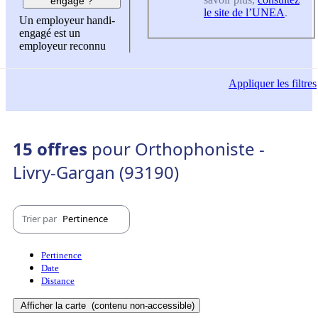
engagé ?
le site de l’UNEA
.
Un employeur handi-
engagé est un
employeur reconnu
Appliquer
les filtres
15 offres
pour Orthophoniste -
Livry-Gargan (93190)
Trier par
Pertinence
Pertinence
Date
Distance
Afficher la carte
(contenu non-accessible)