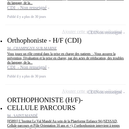
du langage, de la...
CDI - Non renseigné
Publié il y a plus de 30 jours
Ajouter cette offre à ma sélection
CDI
Non renseigné
Orthophoniste - H/F (CDI)
94 - CHAMPIGNY-SUR-MARNE
Vous jouez un rôle central dans la prise en charge des patients : -Vous assurez la
prévention, l'évaluation et la prise en charge, par des actes de rééducation, des troubles
du langage, de la...
CDI - Non renseigné
Publié il y a plus de 30 jours
Ajouter cette offre à ma sélection
CDI
Non renseigné
ORTHOPHONISTE (H/F)-
CELLULE PARCOURS
94 - SAINT-MANDÉ
[85891] L’Institut Le Val Mandé Au sein de la Plateforme Enfance 94 (SESSAD,
Cellule parcours et Pôle Orientation 16 ans et +), l’orthophoniste intervient à temps