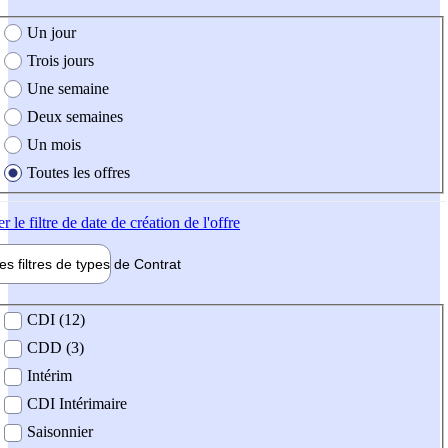
e création de l'offre
Un jour
Trois jours
Une semaine
Deux semaines
Un mois
Toutes les offres
er
le filtre de date de création de l'offre
les filtres de types de
Contrat
de contrat
CDI (12)
CDD (3)
Intérim
CDI Intérimaire
Saisonnier