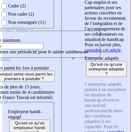
Cap emploi et ses
Cadre (2)
partenaires pour ses
actions concrètes en
Non cadre (2)
faveur du recrutement,
Non renseignée (11)
de l’intégration et de
l’accompagnement de
IRE BRUT MINIMUM
ses collaborateurs en
situation de handicap.
re minimum
Pour en savoir plus,
consultez cet article
.
ssez une périodicité pour le salaire saisi
Entreprise adaptée
NITÉS
Qu'est-ce qu'une
z parmi les 1ers à postuler
entreprise adaptée
?
urquoi serez-vous parmi les
premiers à postuler ?
L'entreprise adaptée
es de plus de 15 jours,
permet à un travailleur
tant moins de 4 candidatures
en situation de
t France Travail est informé)
handicap d'exercer
ICAP
une activité
professionnelle dans
Employeur handi-
des conditions
engagé
adaptées à ses
Qu'est-ce qu'un
capacités. Pour en
employeur handi-
savoir plus,
consultez