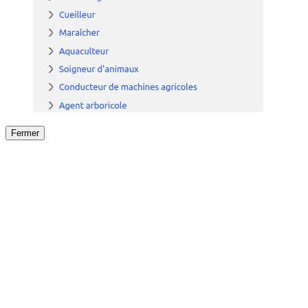
Fermer
Fermer
le détail de l'offre
/
Offre
sur
Offre précéden