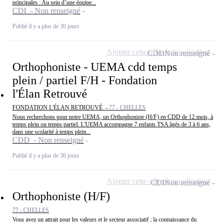
principales : Au sein d’une équipe...
CDI - Non renseigné
Publié il y a plus de 30 jours
Ajouter cette offre à ma sélection
CDD
Non renseigné
Orthophoniste - UEMA cdd temps
plein / partiel F/H - Fondation
l'Élan Retrouvé
FONDATION L'ÉLAN RETROUVÉ -
77 - CHELLES
Nous recherchons pour notre UEMA, un Orthophoniste (H/F) en CDD de 12 mois, à
temps plein ou temps partiel. L'UEMA accompagne 7 enfants TSA âgés de 3 à 6 ans,
dans une scolarité à temps plein...
CDD - Non renseigné
Publié il y a plus de 30 jours
Ajouter cette offre à ma sélection
CDI
Non renseigné
Orthophoniste (H/F)
77 - CHELLES
Vous avez un attrait pour les valeurs et le secteur associatif ; la connaissance du