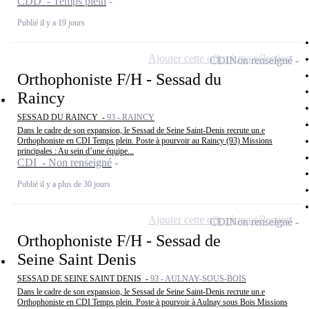
CDD - Temps plein
Publié il y a 19 jours
Ajouter cette offre à ma sélection
CDI
Non renseigné
Orthophoniste F/H - Sessad du
Raincy
SESSAD DU RAINCY -
93 - RAINCY
Dans le cadre de son expansion, le Sessad de Seine Saint-Denis recrute un.e
Orthophoniste en CDI Temps plein. Poste à pourvoir au Raincy (93) Missions
principales : Au sein d’une équipe...
CDI - Non renseigné
Publié il y a plus de 30 jours
Ajouter cette offre à ma sélection
CDI
Non renseigné
Orthophoniste F/H - Sessad de
Seine Saint Denis
SESSAD DE SEINE SAINT DENIS -
93 - AULNAY-SOUS-BOIS
Dans le cadre de son expansion, le Sessad de Seine Saint-Denis recrute un.e
Orthophoniste en CDI Temps plein. Poste à pourvoir à Aulnay sous Bois Missions