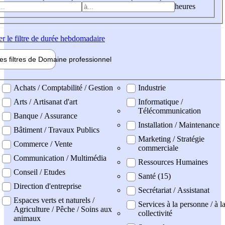
heures
er
le filtre de durée hebdomadaire
les filtres de
Domaine pro
fessionnel
ne professionel
Achats / Comptabilité / Gestion
Industrie
Arts / Artisanat d'art
Informatique /
Télécommunication
Banque / Assurance
Installation / Maintenance
Bâtiment / Travaux Publics
Marketing / Stratégie
Commerce / Vente
commerciale
Communication / Multimédia
Ressources Humaines
Conseil / Etudes
Santé (15)
Direction d'entreprise
Secrétariat / Assistanat
Espaces verts et naturels /
Services à la personne / à l
Agriculture / Pêche / Soins aux
collectivité
animaux