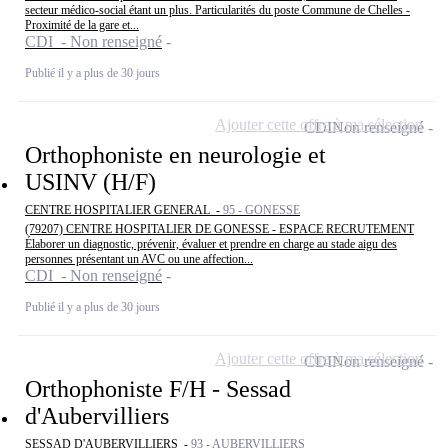
secteur médico-social étant un plus. Particularités du poste Commune de Chelles -
Proximité de la gare et...
CDI - Non renseigné
Publié il y a plus de 30 jours
Ajouter cette offre à ma sélection
CDI
Non renseigné
Orthophoniste en neurologie et
USINV (H/F)
CENTRE HOSPITALIER GENERAL -
95 - GONESSE
(79207) CENTRE HOSPITALIER DE GONESSE - ESPACE RECRUTEMENT
Élaborer un diagnostic, prévenir, évaluer et prendre en charge au stade aigu des
personnes présentant un AVC ou une affection...
CDI - Non renseigné
Publié il y a plus de 30 jours
Ajouter cette offre à ma sélection
CDI
Non renseigné
Orthophoniste F/H - Sessad
d'Aubervilliers
SESSAD D'AUBERVILLIERS -
93 - AUBERVILLIERS