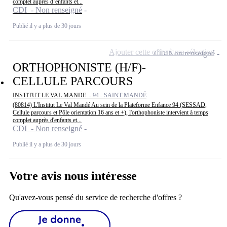
complet auprès d’enfants et...
CDI - Non renseigné
Publié il y a plus de 30 jours
Ajouter cette offre à ma sélection
CDI
Non renseigné
ORTHOPHONISTE (H/F)-
CELLULE PARCOURS
INSTITUT LE VAL MANDE -
94 - SAINT-MANDÉ
(80814) L'Institut Le Val Mandé Au sein de la Plateforme Enfance 94 (SESSAD,
Cellule parcours et Pôle orientation 16 ans et +), l'orthophoniste intervient à temps
complet auprès d'enfants et...
CDI - Non renseigné
Publié il y a plus de 30 jours
Votre avis nous intéresse
Qu'avez-vous pensé du service de recherche d'offres ?