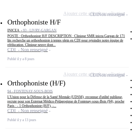
Ajouter cette offre à ma sélection
CDI
Non renseigné
Orthophoniste H/F
INICEA -
93 - LIVRY-GARGAN
POSTE : Orthophoniste H/F DESCRIPTION : Clinique SMR inicea Gargan de 171
lits recherche un orthophoniste à temps plein en CDI pour rejoindre notre équipe de
rééducation. Clinique neuve dont...
CDI - Non renseigné
Publié il y a 8 jours
Ajouter cette offre à ma sélection
CDI
Non renseigné
Orthophoniste (H/F)
94 - FONTENAY-SOUS-BOIS
L'Union pour la Défense de la Santé Mentale (UDSM), reconnue d'utilité publique,
recrute pour son Externat Médico-Pédagogique de Fontenay-sous-Bois (94), proche
Paris : - 1 Orthophoniste (H/F), -...
CDI - Non renseigné
Publié il y a 13 jours