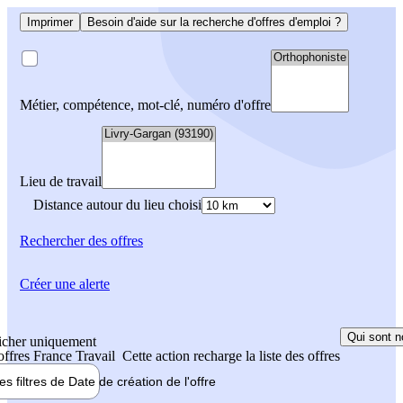
Imprimer
Besoin d'aide sur la recherche d'offres d'emploi ?
Métier, compétence, mot-clé, numéro d'offre
Lieu de travail
Distance autour du lieu choisi
Rechercher
des offres
Créer une alerte
Qui sont n
icher uniquement
 offres France Travail
Cette action recharge la liste des offres
les filtres de
Date de création
de l'offre