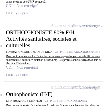
temps plein au pôle SMR composé...
CDI - Non renseigné
Publié il y a 2 jours
Ajouter cette offre à ma sélection
CDI
Non renseigné
ORTHOPHONISTE 80% F/H -
Activités sanitaires, sociales et
culturelles
FONDATION SAINT JEAN DE DIEU -
75 - PARIS 15E ARRONDISSEMENT
Descriptif du poste:\n\nLe Centre Lecourbe accompagne les parcours de 400 enfants,
adolescents et adultes en situation de handicap. Les professionnels exerçant au sein de
l'Institut d'Education...
CDI - Non renseigné
Publié il y a 3 jours
Ajouter cette offre à ma sélection
CDI
Non renseigné
Orthophoniste (H/F)
LE MERCATO DE L EMPLOI -
75 - PARIS 9E ARRONDISSEMENT
Description du poste : Vos missions Au sein de l'équipe et en lien avec les médecins