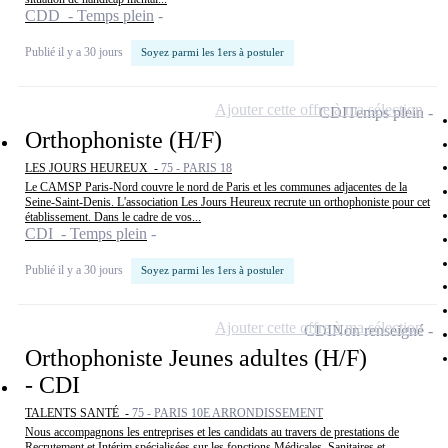
CDD - Temps plein
Publié il y a 30 jours
Soyez parmi les 1ers à postuler
Ajouter cette offre à ma sélection
CDI
Temps plein
Orthophoniste (H/F)
LES JOURS HEUREUX -
75 - PARIS 18
Le CAMSP Paris-Nord couvre le nord de Paris et les communes adjacentes de la
Seine-Saint-Denis. L'association Les Jours Heureux recrute un orthophoniste pour cet
établissement. Dans le cadre de vos...
CDI - Temps plein
Publié il y a 30 jours
Soyez parmi les 1ers à postuler
Ajouter cette offre à ma sélection
CDI
Non renseigné
Orthophoniste Jeunes adultes (H/F)
- CDI
TALENTS SANTÉ -
75 - PARIS 10E ARRONDISSEMENT
Nous accompagnons les entreprises et les candidats au travers de prestations de
Recrutement et Intérim spécialisées sur les fonctions Médicales, Sanitaires et