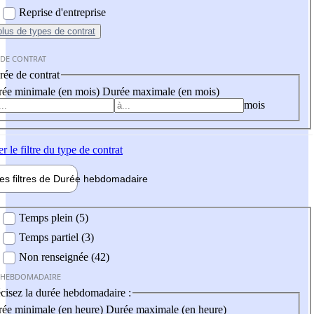
Reprise d'entreprise
plus
de types de contrat
 DE CONTRAT
ée de contrat
ée minimale (en mois)
Durée maximale (en mois)
mois
er
le filtre du type de contrat
les filtres de
Durée hebdo
madaire
 hebdomadaire
Temps plein (5)
Temps partiel (3)
Non renseignée (42)
 HEBDOMADAIRE
cisez la durée hebdomadaire :
ée minimale (en heure)
Durée maximale (en heure)