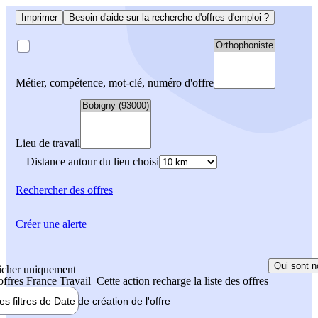
Imprimer
Besoin d'aide sur la recherche d'offres d'emploi ?
Métier, compétence, mot-clé, numéro d'offre
Lieu de travail
Distance autour du lieu choisi
Rechercher
des offres
Créer une alerte
Qui sont n
icher uniquement
 offres France Travail
Cette action recharge la liste des offres
les filtres de
Date de création
de l'offre