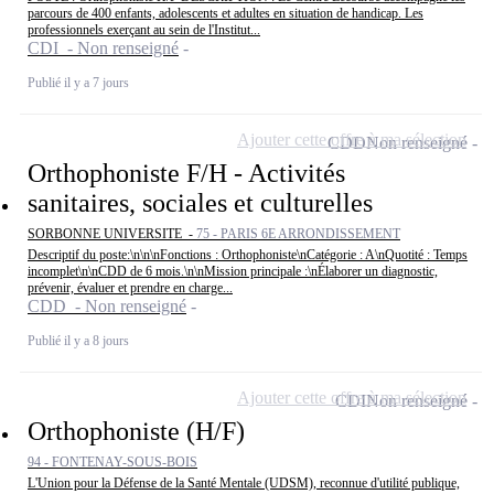
parcours de 400 enfants, adolescents et adultes en situation de handicap. Les
professionnels exerçant au sein de l'Institut...
CDI - Non renseigné
Publié il y a 7 jours
Ajouter cette offre à ma sélection
CDD
Non renseigné
Orthophoniste F/H - Activités
sanitaires, sociales et culturelles
SORBONNE UNIVERSITE -
75 - PARIS 6E ARRONDISSEMENT
Descriptif du poste:\n\n\nFonctions : Orthophoniste\nCatégorie : A\nQuotité : Temps
incomplet\n\nCDD de 6 mois.\n\nMission principale :\nÉlaborer un diagnostic,
prévenir, évaluer et prendre en charge...
CDD - Non renseigné
Publié il y a 8 jours
Ajouter cette offre à ma sélection
CDI
Non renseigné
Orthophoniste (H/F)
94 - FONTENAY-SOUS-BOIS
L'Union pour la Défense de la Santé Mentale (UDSM), reconnue d'utilité publique,