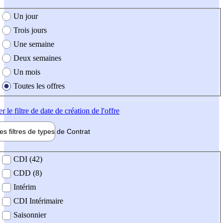
e création de l'offre
Un jour
Trois jours
Une semaine
Deux semaines
Un mois
Toutes les offres
er
le filtre de date de création de l'offre
les filtres de types de
Contrat
de contrat
CDI (42)
CDD (8)
Intérim
CDI Intérimaire
Saisonnier