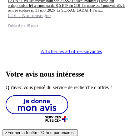
LADAPT PARIS recrute pour son SESSAD Ménilmontant (11ème) un
orthophoniste h/f à temps partiel 0,5 ETP en CDI. Le poste est à pourvoir dès la
rentrée scolaire au 31 août 2026. Le SESSAD LADAPT Paris...
CDI - Non renseigné
Publié il y a 18 jours
Afficher les 20 offres suivantes
Votre avis nous intéresse
Qu'avez-vous pensé du service de recherche d'offres ?
×
Fermer la fenêtre "Offres partenaires"