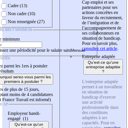
Cap emploi et ses
Cadre (13)
partenaires pour ses
actions concrètes en
Non cadre (10)
faveur du recrutement,
Non renseignée (27)
de l’intégration et de
l’accompagnement de
IRE BRUT MINIMUM
ses collaborateurs en
situation de handicap.
re minimum
Pour en savoir plus,
consultez cet article
.
ssez une périodicité pour le salaire saisi
Entreprise adaptée
NITÉS
Qu'est-ce qu'une
z parmi les 1ers à postuler
entreprise adaptée
résultats
?
urquoi serez-vous parmi les
L'entreprise adaptée
premiers à postuler ?
permet à un travailleur
es de plus de 15 jours,
en situation de
tant moins de 4 candidatures
handicap d'exercer
t France Travail est informé)
une activité
ICAP
professionnelle dans
des conditions
Employeur handi-
adaptées à ses
engagé (1)
capacités. Pour en
Qu'est-ce qu'un
savoir plus,
consultez