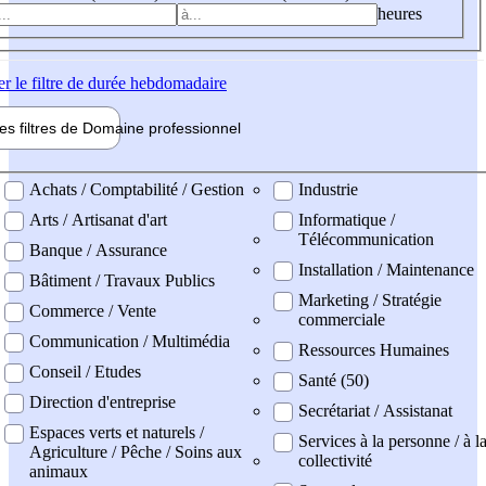
heures
er
le filtre de durée hebdomadaire
les filtres de
Domaine pro
fessionnel
ne professionel
Achats / Comptabilité / Gestion
Industrie
Arts / Artisanat d'art
Informatique /
Télécommunication
Banque / Assurance
Installation / Maintenance
Bâtiment / Travaux Publics
Marketing / Stratégie
Commerce / Vente
commerciale
Communication / Multimédia
Ressources Humaines
Conseil / Etudes
Santé (50)
Direction d'entreprise
Secrétariat / Assistanat
Espaces verts et naturels /
Services à la personne / à l
Agriculture / Pêche / Soins aux
collectivité
animaux