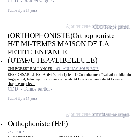
CDD - Non renseigné
Publié il y a 14 jours
Ajouter cette offre à ma sélection
CDD
Temps partiel
(ORTHOPHONISTE)Orthophoniste
H/F MI-TEMPS MAISON DE LA
PETITE ENFANCE
(UTAF/UTEPP/LIBELLULE)
CHI ROBERT BALLANGER -
93 - AULNAY-SOUS-BOIS
RESPONSABILITÉS : Activités principales : Ø Consultations d'évaluation : bilan du
langage oral, bilan myofonctionnel orofaciale. Ø Guidance parentale. Ø Prises en
charge groupales...
CDD - Temps partiel
Publié il y a 14 jours
Ajouter cette offre à ma sélection
CDI
Non renseigné
Orthophoniste (H/F)
75 - PARIS