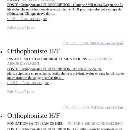
POSTE : Orthophoniste H/F DESCRIPTION : Clinique SMR inicea Gargan de 171
lits recherche un orthophoniste à temps plein en CDI pour rejoindre notre équipe de
rééducation. Clinique neuve dont...
CDI - Non renseigné
Publié il y a 7 jours
Ajouter cette offre à ma sélection
CDD
Non renseigné
Orthophoniste H/F
INSTITUT MÉDICO-CHIRURGICAL MONTSOURIS -
75 - PARIS 14E
ARRONDISSEMENT
POSTE : Orthophoniste H/F DESCRIPTION : Au sein d'une équipe
pluridisciplinaire en psychiatrie, l'orthophoniste prévient, évalue et traite les difficultés
ou les troubles du langage (oral/écrit) et...
CDD - Non renseigné
Publié il y a 7 jours
Ajouter cette offre à ma sélection
CDI
Non renseigné
Orthophoniste H/F
FONDATION SAINT JEAN DE DIEU -
75 - PARIS 15E ARRONDISSEMENT
POSTE : Orthophoniste H/F DESCRIPTION : Le Centre Lecourbe accompagne les