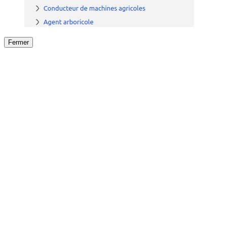
Fermer
Fermer
le détail de l'offre
/
Offre
sur
Offre précéden