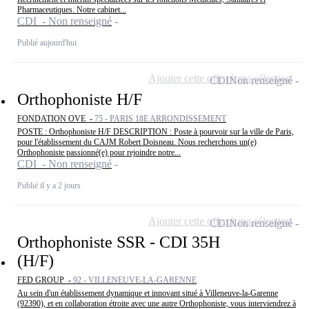
Pharmaceutiques. Notre cabinet...
CDI - Non renseigné
Publié aujourd'hui
Ajouter cette offre à ma sélection
CDI
Non renseigné
Orthophoniste H/F
FONDATION OVE -
75 - PARIS 18E ARRONDISSEMENT
POSTE : Orthophoniste H/F DESCRIPTION : Poste à pourvoir sur la ville de Paris,
pour l'établissement du CAJM Robert Doisneau. Nous recherchons un(e)
Orthophoniste passionné(e) pour rejoindre notre...
CDI - Non renseigné
Publié il y a 2 jours
Ajouter cette offre à ma sélection
CDI
Non renseigné
Orthophoniste SSR - CDI 35H
(H/F)
FED GROUP -
92 - VILLENEUVE-LA-GARENNE
Au sein d'un établissement dynamique et innovant situé à Villeneuve-la-Garenne
(92390), et en collaboration étroite avec une autre Orthophoniste, vous interviendrez à