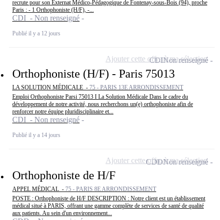
recrute pour son Externat Médico-Pédagogique de Fontenay-sous-Bois (94), proche
Paris : - 1 Orthophoniste (H/F), -...
CDI - Non renseigné
Publié il y a 12 jours
Ajouter cette offre à ma sélection
CDI
Non renseigné
Orthophoniste (H/F) - Paris 75013
LA SOLUTION MÉDICALE -
75 - PARIS 13E ARRONDISSEMENT
Emploi Orthophoniste Parsi 75013 I La Solution Médicale Dans le cadre du
développement de notre activité, nous recherchons un(e) orthophoniste afin de
renforcer notre équipe pluridisciplinaire et...
CDI - Non renseigné
Publié il y a 14 jours
Ajouter cette offre à ma sélection
CDD
Non renseigné
Orthophoniste de H/F
APPEL MÉDICAL -
75 - PARIS 8E ARRONDISSEMENT
POSTE : Orthophoniste de H/F DESCRIPTION : Notre client est un établissement
médical situé à PARIS, offrant une gamme complète de services de santé de qualité
aux patients. Au sein d'un environnement...