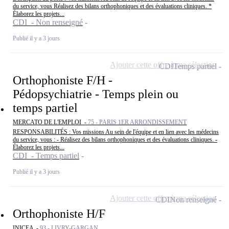
du service, vous Réalisez des bilans orthophoniques et des évaluations cliniques. *
Élaborez les projets...
CDI - Non renseigné
Publié il y a 3 jours
Ajouter cette offre à ma sélection
CDI
Temps partiel
Orthophoniste F/H -
Pédopsychiatrie - Temps plein ou
temps partiel
MERCATO DE L'EMPLOI -
75 - PARIS 1ER ARRONDISSEMENT
RESPONSABILITÉS : Vos missions Au sein de l'équipe et en lien avec les médecins
du service, vous : - Réalisez des bilans orthophoniques et des évaluations cliniques. -
Élaborez les projets...
CDI - Temps partiel
Publié il y a 3 jours
Ajouter cette offre à ma sélection
CDI
Non renseigné
Orthophoniste H/F
INICEA -
93 - LIVRY-GARGAN