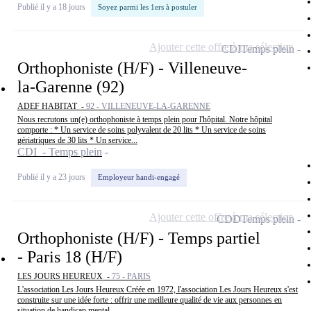
Publié il y a 18 jours
Soyez parmi les 1ers à postuler
Ajouter cette offre à ma sélection
CDI
Temps plein
Orthophoniste (H/F) - Villeneuve-
la-Garenne (92)
ADEF HABITAT -
92 - VILLENEUVE-LA-GARENNE
Nous recrutons un(e) orthophoniste à temps plein pour l'hôpital. Notre hôpital
comporte : * Un service de soins polyvalent de 20 lits * Un service de soins
gériatriques de 30 lits * Un service...
CDI - Temps plein
Publié il y a 23 jours
Employeur handi-engagé
Ajouter cette offre à ma sélection
CDD
Temps plein
Orthophoniste (H/F) - Temps partiel
- Paris 18 (H/F)
LES JOURS HEUREUX -
75 - PARIS
L'association Les Jours Heureux Créée en 1972, l'association Les Jours Heureux s'est
construite sur une idée forte : offrir une meilleure qualité de vie aux personnes en
situation de handicap mental...