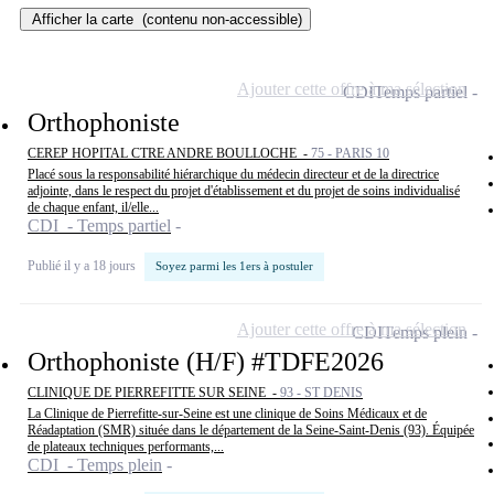
Afficher la carte
(contenu non-accessible)
Ajouter cette offre à ma sélection
CDI
Temps partiel
Orthophoniste
CEREP HOPITAL CTRE ANDRE BOULLOCHE -
75 - PARIS 10
Placé sous la responsabilité hiérarchique du médecin directeur et de la directrice
adjointe, dans le respect du projet d'établissement et du projet de soins individualisé
de chaque enfant, il/elle...
CDI - Temps partiel
Publié il y a 18 jours
Soyez parmi les 1ers à postuler
Ajouter cette offre à ma sélection
CDI
Temps plein
Orthophoniste (H/F) #TDFE2026
CLINIQUE DE PIERREFITTE SUR SEINE -
93 - ST DENIS
La Clinique de Pierrefitte-sur-Seine est une clinique de Soins Médicaux et de
Réadaptation (SMR) située dans le département de la Seine-Saint-Denis (93). Équipée
de plateaux techniques performants,...
CDI - Temps plein