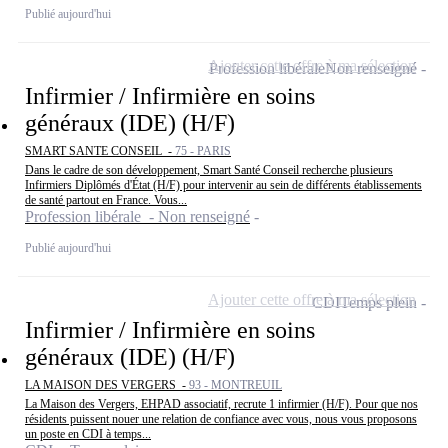
Publié aujourd'hui
Ajouter cette offre à ma sélection
Profession libérale
Non renseigné
Infirmier / Infirmière en soins
généraux (IDE) (H/F)
SMART SANTE CONSEIL -
75 - PARIS
Dans le cadre de son développement, Smart Santé Conseil recherche plusieurs
Infirmiers Diplômés d'État (H/F) pour intervenir au sein de différents établissements
de santé partout en France. Vous...
Profession libérale - Non renseigné
Publié aujourd'hui
Ajouter cette offre à ma sélection
CDI
Temps plein
Infirmier / Infirmière en soins
généraux (IDE) (H/F)
LA MAISON DES VERGERS -
93 - MONTREUIL
La Maison des Vergers, EHPAD associatif, recrute 1 infirmier (H/F). Pour que nos
résidents puissent nouer une relation de confiance avec vous, nous vous proposons
un poste en CDI à temps...