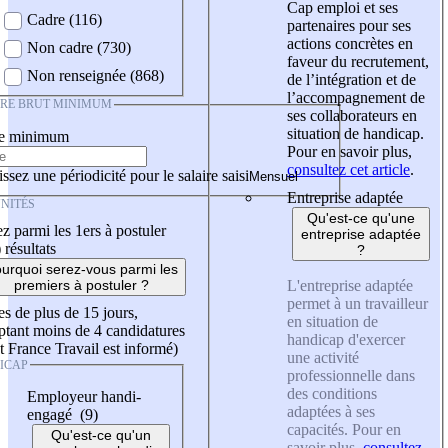
Cap emploi et ses
Cadre (116)
partenaires pour ses
actions concrètes en
Non cadre (730)
faveur du recrutement,
Non renseignée (868)
de l’intégration et de
l’accompagnement de
IRE BRUT MINIMUM
ses collaborateurs en
situation de handicap.
re minimum
Pour en savoir plus,
consultez cet article
.
ssez une périodicité pour le salaire saisi
Entreprise adaptée
NITÉS
Qu'est-ce qu'une
z parmi les 1ers à postuler
entreprise adaptée
)
résultats
?
urquoi serez-vous parmi les
L'entreprise adaptée
premiers à postuler ?
permet à un travailleur
es de plus de 15 jours,
en situation de
tant moins de 4 candidatures
handicap d'exercer
t France Travail est informé)
une activité
ICAP
professionnelle dans
des conditions
Employeur handi-
adaptées à ses
engagé (9)
capacités. Pour en
Qu'est-ce qu'un
savoir plus,
consultez