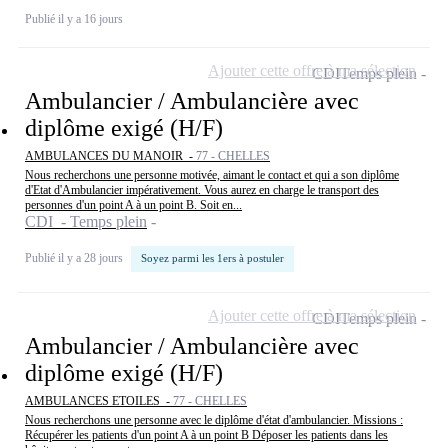
Publié il y a 16 jours
Ajouter cette offre à ma sélection
CDI
Temps plein
Ambulancier / Ambulancière avec
diplôme exigé (H/F)
AMBULANCES DU MANOIR -
77 - CHELLES
Nous recherchons une personne motivée, aimant le contact et qui a son diplôme
d'Etat d'Ambulancier impérativement. Vous aurez en charge le transport des
personnes d'un point A à un point B. Soit en...
CDI - Temps plein
Publié il y a 28 jours
Soyez parmi les 1ers à postuler
Ajouter cette offre à ma sélection
CDI
Temps plein
Ambulancier / Ambulancière avec
diplôme exigé (H/F)
AMBULANCES ETOILES -
77 - CHELLES
Nous recherchons une personne avec le diplôme d'état d'ambulancier. Missions :
Récupérer les patients d'un point A à un point B Déposer les patients dans les