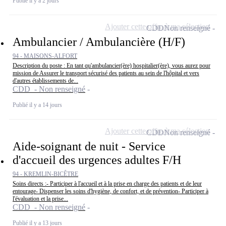
Publié il y a 2 jours
Ajouter cette offre à ma sélection
CDD
Non renseigné
Ambulancier / Ambulancière (H/F)
94 - MAISONS-ALFORT
Description du poste : En tant qu'ambulancier(ère) hospitalier(ère), vous aurez pour
mission de Assurer le transport sécurisé des patients au sein de l'hôpital et vers
d'autres établissements de...
CDD - Non renseigné
Publié il y a 14 jours
Ajouter cette offre à ma sélection
CDD
Non renseigné
Aide-soignant de nuit - Service
d'accueil des urgences adultes F/H
94 - KREMLIN-BICÊTRE
Soins directs :- Participer à l'accueil et à la prise en charge des patients et de leur
entourage- Dispenser les soins d'hygiène, de confort, et de prévention- Participer à
l'évaluation et la prise...
CDD - Non renseigné
Publié il y a 13 jours