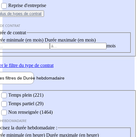
Reprise d'entreprise
plus
de types de contrat
 DE CONTRAT
ée de contrat
ée minimale (en mois)
Durée maximale (en mois)
mois
er
le filtre du type de contrat
les filtres de
Durée hebdo
madaire
 hebdomadaire
Temps plein (221)
Temps partiel (29)
Non renseignée (1464)
 HEBDOMADAIRE
cisez la durée hebdomadaire :
ée minimale (en heure)
Durée maximale (en heure)