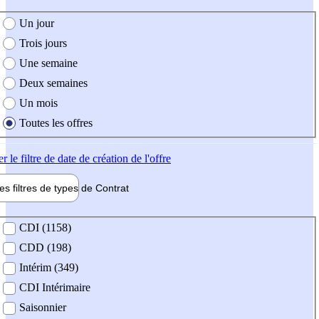
e création de l'offre
Un jour
Trois jours
Une semaine
Deux semaines
Un mois
Toutes les offres
er
le filtre de date de création de l'offre
les filtres de types de
Contrat
de contrat
CDI (1158)
CDD (198)
Intérim (349)
CDI Intérimaire
Saisonnier