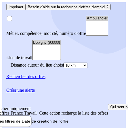
Imprimer
Besoin d'aide sur la recherche d'offres d'emploi ?
Métier, compétence, mot-clé, numéro d'offre
Lieu de travail
Distance autour du lieu choisi
Rechercher
des offres
Créer une alerte
Qui sont n
icher uniquement
 offres France Travail
Cette action recharge la liste des offres
les filtres de
Date de création
de l'offre