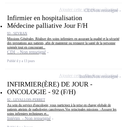
Ajouter cette offre à ma sélection
CDI
Non renseigné
Infirmier en hospitalisation
Médecine palliative Jour F/H
93 - SEVRAN
Missions Générales :Réaliser des soins infirmiers en assurant la qualité et la sécurité
des prestations aux patients, afin de maintenir ou restaurer la santé de la personne
soignée tout en concourant...
CDI - Non renseigné
Publié il y a 13 jours
Ajouter cette offre à ma sélection
Intérim
Non renseigné
INFIRMIER(ÈRE) DE JOUR -
ONCOLOGIE - 92 (F/H)
92 - LEVALLOIS-PERRET
Au sein du service d'oncologie, vous participez à la prise en charge globale de
patients atteints de pathologies cancéreuses.Vos principales missions :-Assurer les
soins infirmiers techniques et...
Intérim - Non renseigné