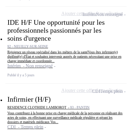
Ajouter cette offre à ma sélection
Intérim
Non renseigné
IDE H/F Une opportunité pour les
professionnels passionnés par les
soins d'urgence
92 - NEUILLY-SUR-SEINE
Rejoignez un réseau spécialisé dans les métiers de la santéVous êtes infirmier(e)
diplômé(e) d'État et souhaitez intervenir auprès de patients nécessitant une prise en
charge immédiate et coordonnée...
Intérim - Non renseigné
Publié il y a 5 jours
Ajouter cette offre à ma sélection
CDI
Temps plein
Infirmier (H/F)
RESIDENCE CLOTHIDE LAMBOROT -
93 - PANTIN
Vous contribuez à la bonne prise en charge médicale de la personne en réalisant des
actes de soins, en effectuant une surveillance médicale régulière et gérant les
dossiers et matériels médicaux Vos...
CDI - Temps plein