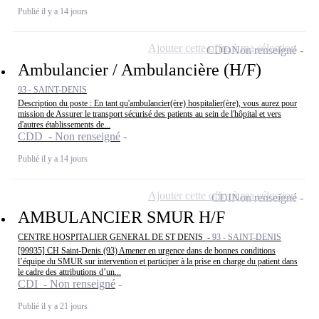
Publié il y a 14 jours
Ajouter cette offre à ma sélection
CDD
Non renseigné
Ambulancier / Ambulancière (H/F)
93 - SAINT-DENIS
Description du poste : En tant qu'ambulancier(ère) hospitalier(ère), vous aurez pour
mission de Assurer le transport sécurisé des patients au sein de l'hôpital et vers
d'autres établissements de...
CDD - Non renseigné
Publié il y a 14 jours
Ajouter cette offre à ma sélection
CDI
Non renseigné
AMBULANCIER SMUR H/F
CENTRE HOSPITALIER GENERAL DE ST DENIS -
93 - SAINT-DENIS
[99935] CH Saint-Denis (93) Amener en urgence dans de bonnes conditions
l’équipe du SMUR sur intervention et participer à la prise en charge du patient dans
le cadre des attributions d’un...
CDI - Non renseigné
Publié il y a 21 jours