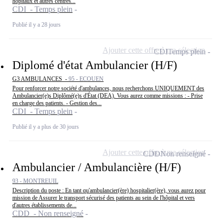
hôpitaux et autres centres...
CDI - Temps plein
Publié il y a 28 jours
Ajouter cette offre à ma sélection
CDI
Temps plein
Diplomé d'état Ambulancier (H/F)
G3 AMBULANCES -
95 - ECOUEN
Pour renforcer notre société d'ambulances, nous recherchons UNIQUEMENT des
Ambulancier(e)s Diplômé(e)s d'État (DEA). Vous aurez comme missions : - Prise
en charge des patients. - Gestion des...
CDI - Temps plein
Publié il y a plus de 30 jours
Ajouter cette offre à ma sélection
CDD
Non renseigné
Ambulancier / Ambulancière (H/F)
93 - MONTREUIL
Description du poste : En tant qu'ambulancier(ère) hospitalier(ère), vous aurez pour
mission de Assurer le transport sécurisé des patients au sein de l'hôpital et vers
d'autres établissements de...
CDD - Non renseigné