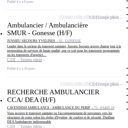
Publié il y a 6 jours
Ajouter cette offre à ma sélection
CDI
Temps plein
Ambulancier / Ambulancière
SMUR - Gonesse (H/F)
JUSSIEU SECOURS YVELINES -
95 - GONESSE
Leader dans le secteur du transport sanitaire, Jussieu Secours œuvre chaque jour à la
proposition de services de haute qualité, que ce soit pour les transports programmés
ou les transports d'urgence....
CDI - Temps plein
Publié il y a 10 jours
Ajouter cette offre à ma sélection
CDI
Temps plein
RECHERCHE AMBULANCIER
CCA/ DEA (H/F)
CAVENDISH AMBULANCE - AMBULANCE DU PERIP -
75 - PARIS 19
Vous assurez le transport sanitaire ou l'accompagnement de personnes vers les
structures de soins selon les règles d'hygiène, de confort et de sécurité. Diplôme
DEA Ambulancier indispensable
CDI - Temps plein