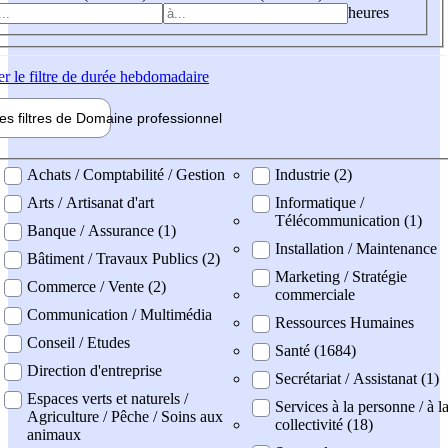
heures
er
le filtre de durée hebdomadaire
les filtres de
Domaine pro
fessionnel
ne professionel
Achats / Comptabilité / Gestion
Industrie (2)
Arts / Artisanat d'art
Informatique /
Télécommunication (1)
Banque / Assurance (1)
Installation / Maintenance
Bâtiment / Travaux Publics (2)
Marketing / Stratégie
Commerce / Vente (2)
commerciale
Communication / Multimédia
Ressources Humaines
Conseil / Etudes
Santé (1684)
Direction d'entreprise
Secrétariat / Assistanat (1)
Espaces verts et naturels /
Services à la personne / à l
Agriculture / Pêche / Soins aux
collectivité (18)
animaux