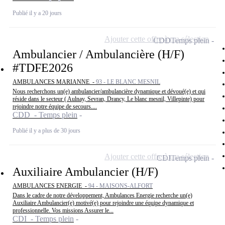
Publié il y a 20 jours
Ajouter cette offre à ma sélection
CDD
Temps plein
Ambulancier / Ambulancière (H/F)
#TDFE2026
AMBULANCES MARIANNE -
93 - LE BLANC MESNIL
Nous recherchons un(e) ambulancier/ambulancière dynamique et dévoué(e) et qui
réside dans le secteur ( Aulnay, Sevran, Drancy, Le blanc mesnil, Villepinte) pour
rejoindre notre équipe de secours....
CDD - Temps plein
Publié il y a plus de 30 jours
Ajouter cette offre à ma sélection
CDI
Temps plein
Auxiliaire Ambulancier (H/F)
AMBULANCES ENERGIE -
94 - MAISONS-ALFORT
Dans le cadre de notre développement, Ambulances Energie recherche un(e)
Auxiliaire Ambulancier(e) motivé(e) pour rejoindre une équipe dynamique et
professionnelle. Vos missions Assurer le...
CDI - Temps plein