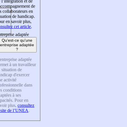
 l’intégration et de
’accompagnement de
s collaborateurs en
tuation de handicap.
ur en savoir plus,
nsultez cet article
.
treprise adaptée
Qu'est-ce qu'une
entreprise adaptée
?
entreprise adaptée
rmet à un travailleur
 situation de
ndicap d'exercer
e activité
ofessionnelle dans
s conditions
aptées à ses
pacités. Pour en
voir plus,
consultez
 site de l’UNEA
.