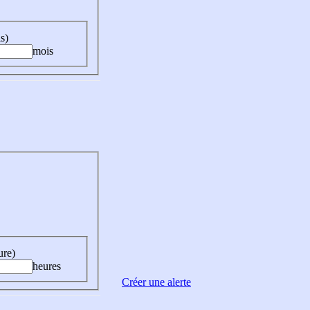
s)
mois
ure)
heures
Créer une alerte