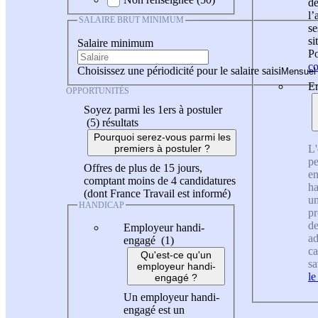
de
l
SALAIRE BRUT MINIMUM
se
si
Salaire minimum
Po
co
Choisissez une périodicité pour le salaire saisi
En
OPPORTUNITÉS
Soyez parmi les 1ers à postuler
(5)
résultats
Pourquoi serez-vous parmi les
L'
premiers à postuler ?
pe
Offres de plus de 15 jours,
en
comptant moins de 4 candidatures
ha
(dont France Travail est informé)
un
HANDICAP
pr
de
Employeur handi-
ad
engagé (1)
ca
Qu'est-ce qu'un
sa
employeur handi-
le
engagé ?
Un employeur handi-
engagé est un