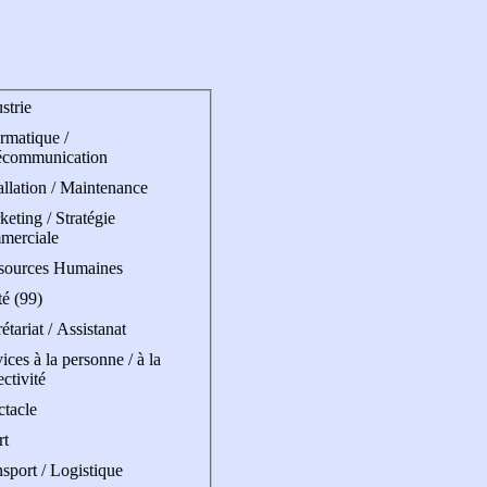
strie
rmatique /
écommunication
allation / Maintenance
eting / Stratégie
merciale
sources Humaines
é (99)
étariat / Assistanat
ices à la personne / à la
ectivité
ctacle
rt
sport / Logistique