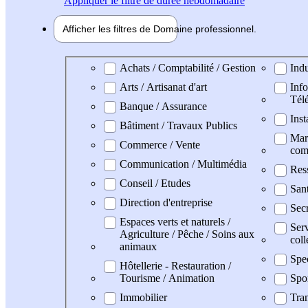
Appliquer
le filtre de durée hebdomadaire
Afficher les filtres de
Domaine pro
fessionnel
Domaine professionel
Achats / Comptabilité / Gestion
Indu
Arts / Artisanat d'art
Info
Tél
Banque / Assurance
Inst
Bâtiment / Travaux Publics
Mark
Commerce / Vente
com
Communication / Multimédia
Res
Conseil / Etudes
Sant
Direction d'entreprise
Secr
Espaces verts et naturels /
Serv
Agriculture / Pêche / Soins aux
coll
animaux
Spe
Hôtellerie - Restauration /
Tourisme / Animation
Spo
Immobilier
Tran