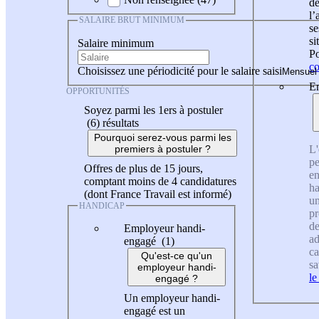
de
l
SALAIRE BRUT MINIMUM
se
si
Salaire minimum
Po
co
Choisissez une périodicité pour le salaire saisi
En
OPPORTUNITÉS
Soyez parmi les 1ers à postuler
(6)
résultats
Pourquoi serez-vous parmi les
L'
premiers à postuler ?
pe
Offres de plus de 15 jours,
en
comptant moins de 4 candidatures
ha
(dont France Travail est informé)
un
HANDICAP
pr
de
Employeur handi-
ad
engagé (1)
ca
Qu'est-ce qu'un
sa
employeur handi-
le
engagé ?
Un employeur handi-
engagé est un