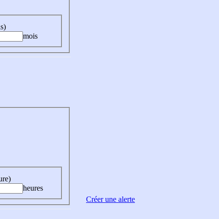
s)
mois
ure)
heures
Créer une alerte