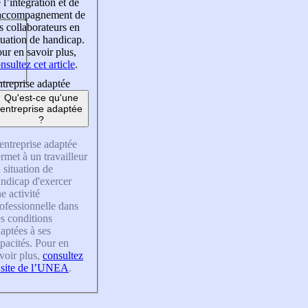
 l’intégration et de
’accompagnement de
s collaborateurs en
tuation de handicap.
ur en savoir plus,
nsultez cet article
.
treprise adaptée
Qu'est-ce qu'une
entreprise adaptée
?
entreprise adaptée
rmet à un travailleur
 situation de
ndicap d'exercer
e activité
ofessionnelle dans
s conditions
aptées à ses
pacités. Pour en
voir plus,
consultez
 site de l’UNEA
.