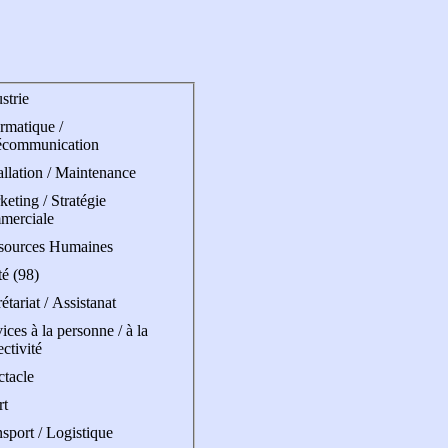
strie
rmatique /
écommunication
allation / Maintenance
eting / Stratégie
merciale
sources Humaines
é (98)
étariat / Assistanat
ices à la personne / à la
ectivité
ctacle
rt
sport / Logistique