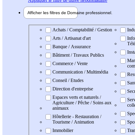
Appliquer
le filtre de durée hebdomadaire
Afficher les filtres de
Domaine pro
fessionnel
Domaine professionel
Achats / Comptabilité / Gestion
Indu
Arts / Artisanat d'art
Info
Tél
Banque / Assurance
Inst
Bâtiment / Travaux Publics
Mark
Commerce / Vente
com
Communication / Multimédia
Res
Conseil / Etudes
Sant
Direction d'entreprise
Secr
Espaces verts et naturels /
Serv
Agriculture / Pêche / Soins aux
coll
animaux
Spe
Hôtellerie - Restauration /
Tourisme / Animation
Spo
Immobilier
Tran